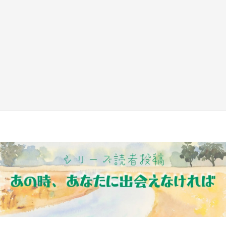
『薬屋のひとりごと』の〝舞〟の世界に入り込
む 六本木ヒルズ展望台でコラボ、本邦初公開
の「猫猫像」も【8／1～10／26】
もっとみる