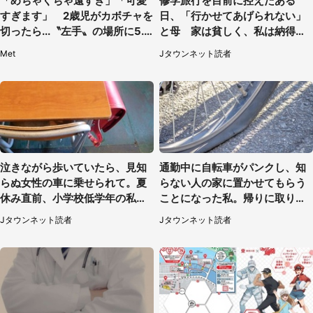
「めちゃくちゃ遠すぎ」「可愛
修学旅行を目前に控えたある
すぎます」 2歳児がカボチャを
日、「行かせてあげられない」
切ったら...〝左手〟の場所に5.3
と母 家は貧しく、私は納得し
万人もん絶
たけれど...（北海道・70代以上
Met
Jタウンネット読者
女性）
泣きながら歩いていたら、見知
通勤中に自転車がパンクし、知
らぬ女性の車に乗せられて。夏
らない人の家に置かせてもらう
休み直前、小学校低学年の私に
ことになった私。帰りに取りに
起きたこと（広島県・30代女
行くと、なんと...（東京都・40
Jタウンネット読者
Jタウンネット読者
性）
代女性）