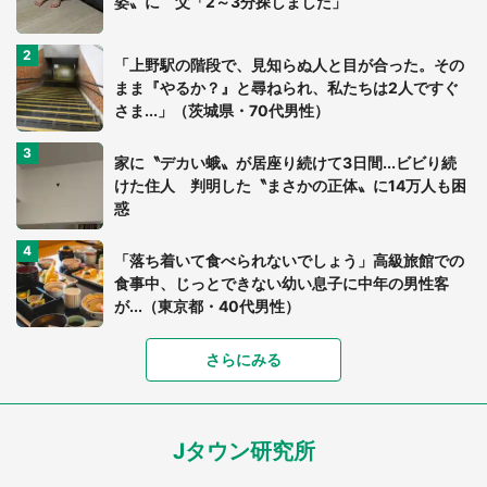
姿〟に 父「2～3分探しました」
「上野駅の階段で、見知らぬ人と目が合った。その
まま『やるか？』と尋ねられ、私たちは2人ですぐ
さま...」（茨城県・70代男性）
家に〝デカい蛾〟が居座り続けて3日間...ビビり続
けた住人 判明した〝まさかの正体〟に14万人も困
惑
「落ち着いて食べられないでしょう」高級旅館での
食事中、じっとできない幼い息子に中年の男性客
が...（東京都・40代男性）
さらにみる
「可愛いのにホラー」「事件性を感じる」 ふわふ
わアザラシの〝赤い異変〟に3.2万人戦慄
Jタウン研究所
「孫にあげると思って、あなたにこれをあげる」
真夏の山道で見知らぬお婆さんに握らされたもの