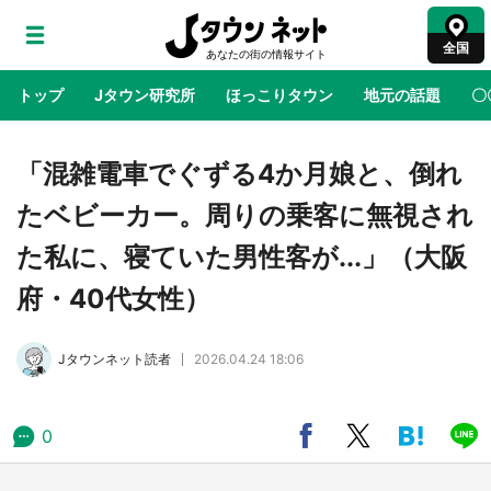
全国
トップ
Jタウン研究所
ほっこりタウン
地元の話題
〇
地域×二次元
絶景
あの時はありがとう
物語がはじ
「混雑電車でぐずる4か月娘と、倒れ
たベビーカー。周りの乗客に無視され
アニメ『はたらく細胞』と神奈川県の3度目コ
た私に、寝ていた男性客が...」（大阪
ラボ 作品の世界観通じて「小児がん」学べる
【8／10～31※平日限定】
府・40代女性）
鳥取・境港「ゲゲゲの妖怪楽園」限定だった鬼
Jタウンネット読者
2026.04.24 18:06
太郎グッズ買える 銀座・博品館TOY PARKへ
急げ【8／8～31】
0
ラプラス・ダークネスが栃木県を征服！？ 県
公式プロモ動画で「聖地」が生産されてます
【7／31～1／31】