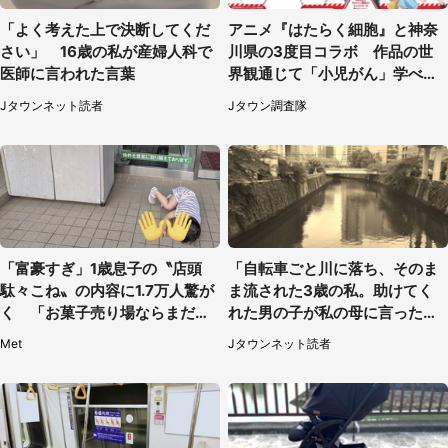
「よく考えた上で決断してくだ
アニメ『はたらく細胞』と神奈
さい」 16歳の私が産婦人科で
川県の3度目コラボ 作品の世
医師に言われた言葉
界観通じて「小児がん」学べる
【8／10～31※平日限定】
Jタウンネット読者
Jタウン調査隊
「富豪すぎ」1歳息子の〝店頭
「自転車ごと川に落ち、そのま
駄々こね〟の内容に1.7万人驚が
ま流された3歳の私。助けてく
く 「お菓子売り場ならまだし
れた男の子が私の母に言ったの
も...」「ハードル高い」
は...」（千葉県・20代女性）
Met
Jタウンネット読者