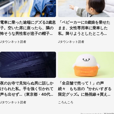
電車に乗った途端にグズる2歳息
「ベビーカーに0歳娘を乗せた
子。空いた席に座ったら、隣の
まま、女性専用車に乗車した
怖そうな男性客が息子の帽子に
私。降りようとしたところ
手を伸ばし（千葉県・40代女
で...」（大阪府・30代女性）
Jタウンネット読者
Jタウンネット読者
性）
夜のお寺で見知らぬ男に話しか
「全店舗で売って！」の声
けられた私。手を強く引かれて
続々 もち吉の〝かわいすぎる
声も出せず...（東京都・40代女
限定グッズ〟に熱視線→買える
性）
のは地元だけ？本社に聞く
Jタウンネット読者
ころんころ