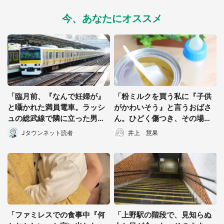
今、あなたにオススメ
「臨月前、『なんで妊婦が』
「粉ミルクを買う私に『子供
と囁かれた満員電車。ラッシ
がかわいそう』と言うおばさ
ュの総武線で隣に立った男性
ん。ひどく傷つき、その場を
客に...」（東京都・40代女
離れようとすると...」（群馬
Jタウンネット読者
井上 慧果
性）
県・30代女性）
都道府選択
「ファミレスでの食事中『何
「上野駅の階段で、見知らぬ