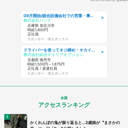
Recommended by
09月開始/総合設備会社での営業・事務のお仕事/車通勤可/賞与あり/営業/営業事務
＞
株式会社パソナ
兵庫県 加古川市
時給1,800円
正社員
スポンサー：求人ボックス
ドライバーを使ってネジ締め・キカイのボタン操作/履歴書不要
＞
株式会社綜合キャリアオプション
京都府 南丹市
時給1,500円～1,875円
正社員 / 派遣社員
スポンサー：求人ボックス
全国
アクセスランキング
かくれんぼの鬼が振り返ると...2歳娘が〝まさかの