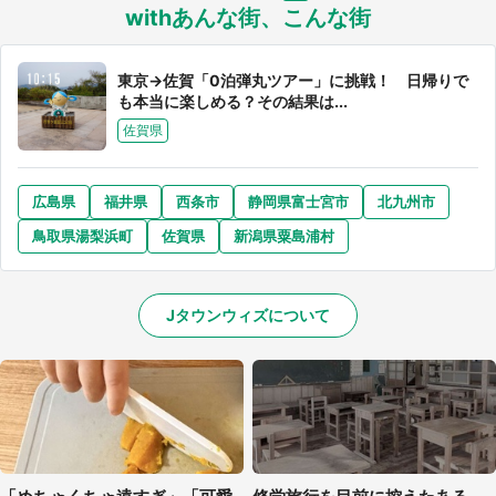
withあんな街、こんな街
東京→佐賀「0泊弾丸ツアー」に挑戦！ 日帰りで
も本当に楽しめる？その結果は...
佐賀県
広島県
福井県
西条市
静岡県富士宮市
北九州市
鳥取県湯梨浜町
佐賀県
新潟県粟島浦村
Jタウンウィズについて