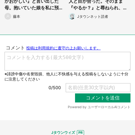
かおかしい』と言い出した
人と目が合った。そのまま
母。抱いていた娘を私に預け
『やるか？』と尋ねられ、私
た直後...」（千葉県・40代女
たちは2人ですぐさま...」（茨
藤本
Jタウンネット読者
性）
城県・70代男性）
選択する
Jタウンウィズ