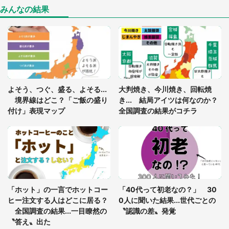
（山口県・30代女性）
みんなの結果
「ゾワゾワする」「本当に気持ち悪い」 道端でバ
グっちゃってた〝野生の野菜〟に6.5万人戦慄
「閉所恐怖症の私は新幹線で大パニック。隣席の青
年に『手を繋いで』とお願いしたら...」 体験談に
よそう、つぐ、盛る、よそる...
大判焼き、今川焼き、回転焼
8万人感動
境界線はどこ？「ご飯の盛り
き... 結局アイツは何なのか？
付け」表現マップ
全国調査の結果がコチラ
「富豪すぎ」1歳息子の〝店頭駄々こね〟の内容に1.
7万人驚がく 「お菓子売り場ならまだしも...」「ハ
ードル高い」
あまりにも四角すぎる猫、激写される 「これもう
座布団だろ」「食パンの耳」と1.4万人困惑
「ホット」の一言でホットコー
「40代って初老なの？」 30
ヒー注文する人はどこに居る？
0人に聞いた結果...世代ごとの
全国調査の結果...一目瞭然の
〝認識の差〟発覚
〝答え〟出た