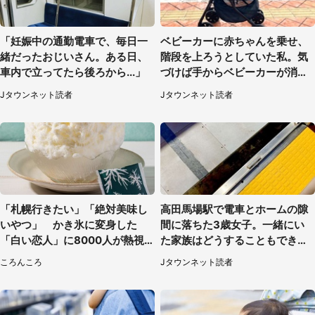
「妊娠中の通勤電車で、毎日一
ベビーカーに赤ちゃんを乗せ、
緒だったおじいさん。ある日、
階段を上ろうとしていた私。気
車内で立ってたら後ろから...」
づけば手からベビーカーが消え
ていて（神奈川県・60代女性）
Jタウンネット読者
Jタウンネット読者
「札幌行きたい」「絶対美味し
高田馬場駅で電車とホームの隙
いやつ」 かき氷に変身した
間に落ちた3歳女子。一緒にい
「白い恋人」に8000人が熱視
た家族はどうすることもできな
線【期間限定】
くて...（埼玉県・50代女性）
ころんころ
Jタウンネット読者