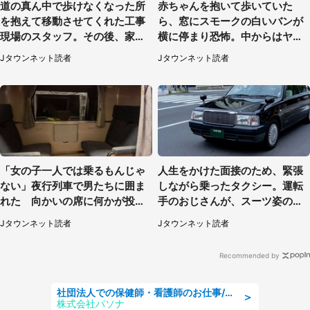
道の真ん中で歩けなくなった所
赤ちゃんを抱いて歩いていた
を抱えて移動させてくれた工事
ら、窓にスモークの白いバンが
現場のスタッフ。その後、家ま
横に停まり恐怖。中からはヤン
で私を送ると（大阪府・40代女
チャそうな男性が...（神奈川
Jタウンネット読者
Jタウンネット読者
性）
県・40代女性）
「女の子一人では乗るもんじゃ
人生をかけた面接のため、緊張
ない」夜行列車で男たちに囲ま
しながら乗ったタクシー。運転
れた 向かいの席に何かが投げ
手のおじさんが、スーツ姿の私
られて（秋田県・60代女性）
を見て...（福岡県・30代女性）
Jタウンネット読者
Jタウンネット読者
Recommended by
社団法人での保健師・看護師のお仕事/未経験OK/要資格:普通免許、保健師、正看護師
＞
株式会社パソナ