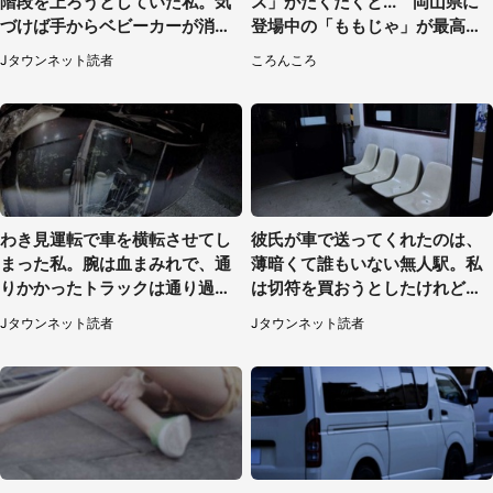
階段を上ろうとしていた私。気
ス」がだくだくと... 岡山県に
づけば手からベビーカーが消え
登場中の「ももじゃ」が最高す
ていて（神奈川県・60代女性）
ぎた
Jタウンネット読者
ころんころ
わき見運転で車を横転させてし
彼氏が車で送ってくれたのは、
まった私。腕は血まみれで、通
薄暗くて誰もいない無人駅。私
りかかったトラックは通り過ぎ
は切符を買おうとしたけれど
ていき...（福岡県・30代女性）
（山形県・20代女性）
Jタウンネット読者
Jタウンネット読者