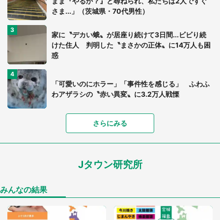
まま『やるか？』と尋ねられ、私たちは2人ですぐ
さま...」（茨城県・70代男性）
家に〝デカい蛾〟が居座り続けて3日間...ビビり続
けた住人 判明した〝まさかの正体〟に14万人も困
惑
「可愛いのにホラー」「事件性を感じる」 ふわふ
わアザラシの〝赤い異変〟に3.2万人戦慄
「落ち着いて食べられないでしょう」高級旅館での
さらにみる
食事中、じっとできない幼い息子に中年の男性客
が...（東京都・40代男性）
Jタウン研究所
「孫にあげると思って、あなたにこれをあげる」
真夏の山道で見知らぬお婆さんに握らされたもの
（山口県・30代女性）
みんなの結果
「閉所恐怖症の私は新幹線で大パニック。隣席の青