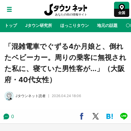
全国
トップ
Jタウン研究所
ほっこりタウン
地元の話題
〇
地域×二次元
絶景
あの時はありがとう
物語がはじ
「混雑電車でぐずる4か月娘と、倒れ
たベビーカー。周りの乗客に無視され
アニメ『はたらく細胞』と神奈川県の3度目コ
た私に、寝ていた男性客が...」（大阪
ラボ 作品の世界観通じて「小児がん」学べる
【8／10～31※平日限定】
府・40代女性）
鳥取・境港「ゲゲゲの妖怪楽園」限定だった鬼
Jタウンネット読者
2026.04.24 18:06
太郎グッズ買える 銀座・博品館TOY PARKへ
急げ【8／8～31】
0
ラプラス・ダークネスが栃木県を征服！？ 県
公式プロモ動画で「聖地」が生産されてます
【7／31～1／31】