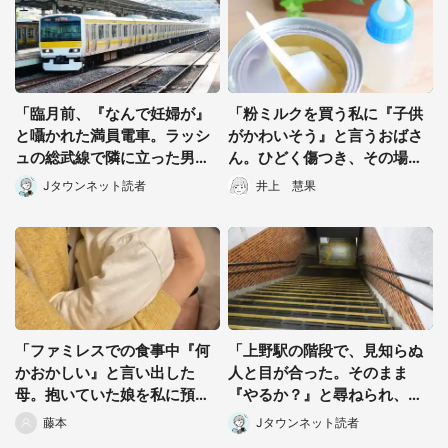
「臨月前、『なんで妊婦が』
「粉ミルクを買う私に『子供
と囁かれた満員電車。ラッシ
がかわいそう』と言うおばさ
ュの総武線で隣に立った男性
ん。ひどく傷つき、その場を
客に...」（東京都・40代女
離れようとすると...」（群馬
Jタウンネット読者
井上 慧果
性）
県・30代女性）
「ファミレスでの食事中『何
「上野駅の階段で、見知らぬ
かおかしい』と言い出した
人と目が合った。そのまま
母。抱いていた娘を私に預け
『やるか？』と尋ねられ、私
た直後...」（千葉県・40代女
たちは2人ですぐさま...」（茨
藤本
Jタウンネット読者
性）
城県・70代男性）