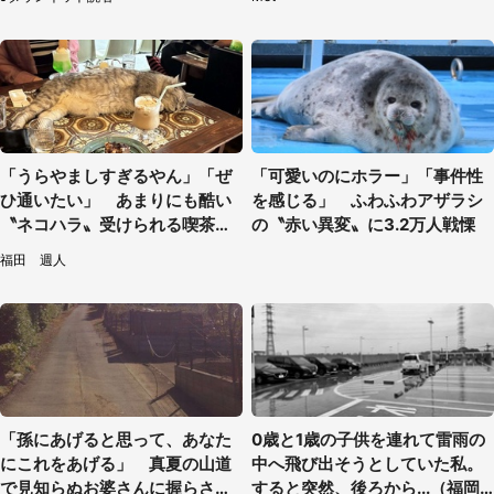
「うらやましすぎるやん」「ぜ
「可愛いのにホラー」「事件性
ひ通いたい」 あまりにも酷い
を感じる」 ふわふわアザラシ
〝ネコハラ〟受けられる喫茶店
の〝赤い異変〟に3.2万人戦慄
に5.3万人驚がく
福田 週人
「孫にあげると思って、あなた
0歳と1歳の子供を連れて雷雨の
にこれをあげる」 真夏の山道
中へ飛び出そうとしていた私。
で見知らぬお婆さんに握らされ
すると突然、後ろから...（福岡