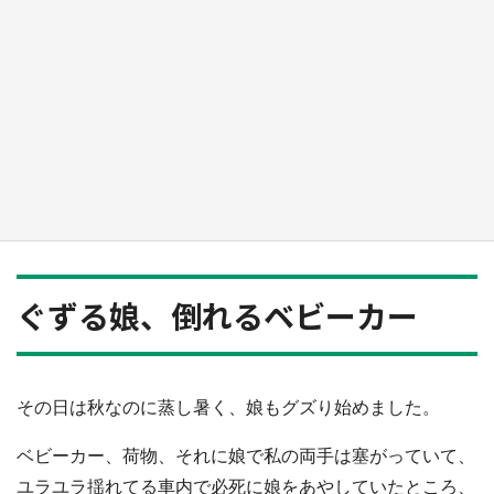
『薬屋のひとりごと』の〝舞〟の世界に入り込
む 六本木ヒルズ展望台でコラボ、本邦初公開
の「猫猫像」も【8／1～10／26】
もっとみる
ぐずる娘、倒れるベビーカー
その日は秋なのに蒸し暑く、娘もグズり始めました。
ベビーカー、荷物、それに娘で私の両手は塞がっていて、
ユラユラ揺れてる車内で必死に娘をあやしていたところ、