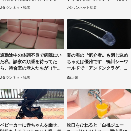
たもの（山口県・30代女性）
県・30代女性）
Jタウンネット読者
Jタウンネット読者
通勤途中の体調不良で病院にい
夏の海の〝厄介者〟も閉じ込め
た私。診察の順番を待ってた
ちゃえば優雅です 鴨川シーワ
ら、待合室の老人たちが（千葉
ールドで「アンドンクラゲ」期
県・50代男性）
間限定展示【7／29～】
Jタウンネット読者
森山 光
ベビーカーに赤ちゃんを乗せ、
蛇口をひねると「白桃ジュー