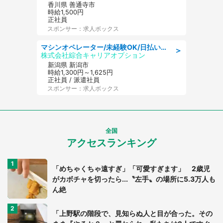
香川県 善通寺市
時給1,500円
正社員
スポンサー：求人ボックス
マシンオペレーター/未経験OK/日払いOK/寮費無料/交替制/20・30・40代活躍中
＞
株式会社綜合キャリアオプション
新潟県 新潟市
時給1,300円～1,625円
正社員 / 派遣社員
スポンサー：求人ボックス
全国
アクセスランキング
「めちゃくちゃ遠すぎ」「可愛すぎます」 2歳児
がカボチャを切ったら...〝左手〟の場所に5.3万人も
ん絶
「上野駅の階段で、見知らぬ人と目が合った。その