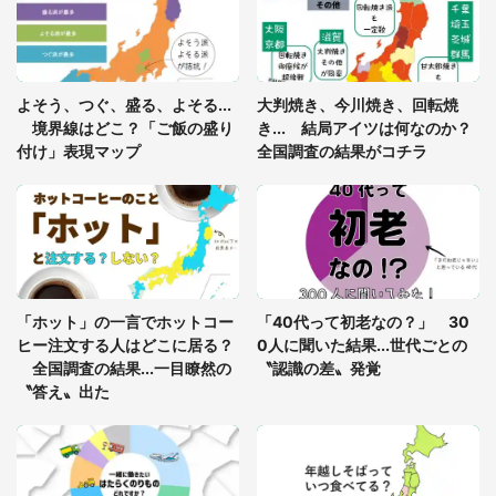
年に『手を繋いで』とお願いしたら...」 体験談に
8万人感動
「ゾワゾワする」「本当に気持ち悪い」 道端でバ
よそう、つぐ、盛る、よそる...
大判焼き、今川焼き、回転焼
グっちゃってた〝野生の野菜〟に6.5万人戦慄
境界線はどこ？「ご飯の盛り
き... 結局アイツは何なのか？
付け」表現マップ
全国調査の結果がコチラ
かくれんぼの鬼が振り返ると...2歳娘が〝まさかの
姿〟に 父「2～3分探しました」
「通勤特快乗車中に襲ってきた、急激な腹痛。我慢
の限界を迎え、途中で電車を降りようとしたけれ
「ホット」の一言でホットコー
「40代って初老なの？」 30
ど...」（東京都・30代女性）
ヒー注文する人はどこに居る？
0人に聞いた結果...世代ごとの
全国調査の結果...一目瞭然の
〝認識の差〟発覚
〝答え〟出た