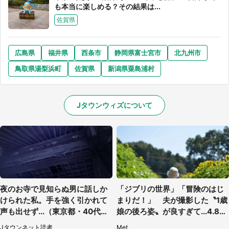
も本当に楽しめる？その結果は...
佐賀県
広島県
福井県
西条市
静岡県富士宮市
北九州市
鳥取県湯梨浜町
佐賀県
新潟県粟島浦村
Jタウンウィズについて
夜のお寺で見知らぬ男に話しか
「ジブリの世界」「冒険のはじ
けられた私。手を強く引かれて
まりだ！」 夫が撮影した〝1歳
声も出せず...（東京都・40代女
娘の後ろ姿〟が良すぎて...4.8万
性）
人感激
Jタウンネット読者
Met