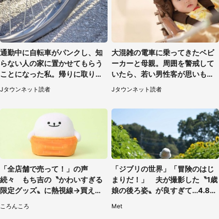
通勤中に自転車がパンクし、知
大混雑の電車に乗ってきたベビ
らない人の家に置かせてもらう
ーカーと母親。周囲を警戒して
ことになった私。帰りに取りに
いたら、若い男性客が思いもよ
行くと、なんと...（東京都・40
らぬ行動に（東京都・50代女
Jタウンネット読者
Jタウンネット読者
代女性）
性）
「全店舗で売って！」の声
「ジブリの世界」「冒険のはじ
続々 もち吉の〝かわいすぎる
まりだ！」 夫が撮影した〝1歳
限定グッズ〟に熱視線→買える
娘の後ろ姿〟が良すぎて...4.8万
のは地元だけ？本社に聞く
人感激
ころんころ
Met