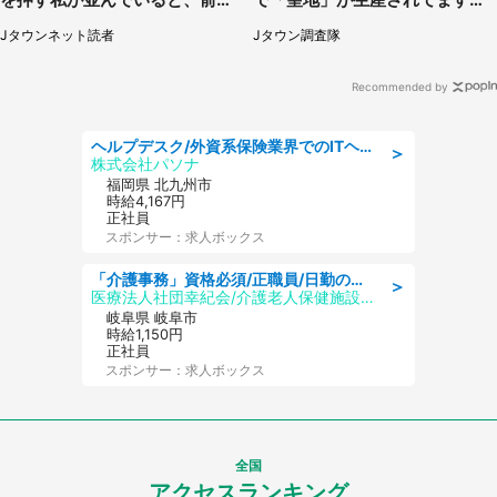
男性客が...
／31～1／31】
Jタウンネット読者
Jタウン調査隊
Recommended by
ヘルプデスク/外資系保険業界でのITヘルプデスク業務/駅近/即日勤務可/ヘルプデスク
＞
株式会社パソナ
福岡県 北九州市
時給4,167円
正社員
スポンサー：求人ボックス
「介護事務」資格必須/正職員/日勤のみ/介護老人保健施設
＞
医療法人社団幸紀会/介護老人保健施設 グリーンビラ安江
岐阜県 岐阜市
時給1,150円
正社員
スポンサー：求人ボックス
全国
アクセスランキング