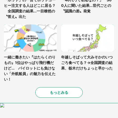
（山口県・30代女性）
ヒー注文する人はどこに居る？
0人に聞いた結果...世代ごとの
全国調査の結果...一目瞭然の
〝認識の差〟発覚
〝答え〟出た
一緒に働きたい『はたらくのり
年越しそばって大みそかのいつ
もの』1位はやっぱり飛行機だ
ごろ食べてる？→全国調査の結
けど... パイロットにも負けな
果、栃木だけちょっと早かった
い「外航船員」の魅力を伝えた
い！
もっとみる