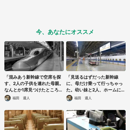
今、あなたにオススメ
「混みあう新幹線で空席を探
「見送るはずだった新幹線
す、2人の子供を連れた母親。
に、母だけ乗って行っちゃっ
なんとか1席見つけたところで
た。幼い妹と2人、ホームに取
サラリーマンが...」（静岡
り残されて...」（大阪府・50
福田 週人
福田 週人
県・40代男性）
代女性）