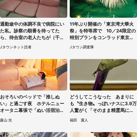
通勤途中の体調不良で病院にい
11年ぶり開催の「東京湾大華火
た私。診察の順番を待ってた
祭」を特等席で 10／24限定の
ら、待合室の老人たちが（千葉
特別プランをコンラッド東京が
県・50代男性）
販売【8／3～10／16】
Jタウンネット読者
Jタウン調査隊
おそろいのベッドで「推しぬ
どうしてこうなった あまりに
い」と過ごす夜 ホテルニュー
も〝生き物〟っぽいナスに3.9万
オータニ幕張で「ぬい活宿泊プ
人驚がく「そのまま精霊馬に使
ラン」開始【8／8～3／31】
えそう」
森山 光
福田 週人