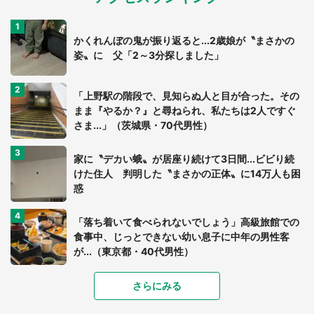
かくれんぼの鬼が振り返ると...2歳娘が〝まさかの
姿〟に 父「2～3分探しました」
「上野駅の階段で、見知らぬ人と目が合った。その
まま『やるか？』と尋ねられ、私たちは2人ですぐ
さま...」（茨城県・70代男性）
家に〝デカい蛾〟が居座り続けて3日間...ビビり続
けた住人 判明した〝まさかの正体〟に14万人も困
惑
「落ち着いて食べられないでしょう」高級旅館での
食事中、じっとできない幼い息子に中年の男性客
が...（東京都・40代男性）
「富豪すぎ」1歳息子の〝店頭駄々こね〟の内容に1.
さらにみる
7万人驚がく 「お菓子売り場ならまだしも...」「ハ