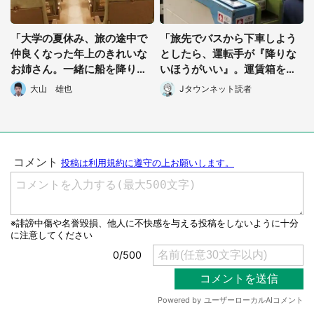
「大学の夏休み、旅の途中で
「旅先でバスから下車しよう
仲良くなった年上のきれいな
としたら、運転手が『降りな
お姉さん。一緒に船を降りる
いほうがいい』。運賃箱を塞
と、黒塗りの車が..」 (大阪
いでまで止めてきて...」（神
大山 雄也
Jタウンネット読者
府・70代男性)
奈川県・60代男性）