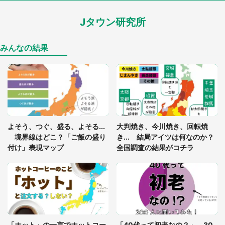
ードル高い」
Jタウン研究所
「閉所恐怖症の私は新幹線で大パニック。隣席の青
年に『手を繋いで』とお願いしたら...」 体験談に
8万人感動
みんなの結果
「ゾワゾワする」「本当に気持ち悪い」 道端でバ
グっちゃってた〝野生の野菜〟に6.5万人戦慄
あまりにも四角すぎる猫、激写される 「これもう
よそう、つぐ、盛る、よそる...
大判焼き、今川焼き、回転焼
座布団だろ」「食パンの耳」と1.4万人困惑
境界線はどこ？「ご飯の盛り
き... 結局アイツは何なのか？
付け」表現マップ
全国調査の結果がコチラ
「修学旅行に途中参加する娘を送って行ったら、真
っ暗な道で遭難状態。なんとか見つけた民家に助け
を求めると、住人の男性が...」
「孫にあげると思って、あなたにこれをあげる」
真夏の山道で見知らぬお婆さんに握らされたもの
「ホット」の一言でホットコー
「40代って初老なの？」 30