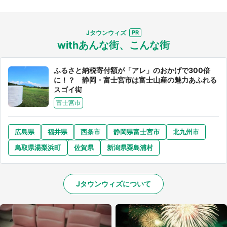
Jタウンウィズ
withあんな街、こんな街
ふるさと納税寄付額が「アレ」のおかげで300倍
に！？ 静岡・富士宮市は富士山産の魅力あふれる
スゴイ街
富士宮市
広島県
福井県
西条市
静岡県富士宮市
北九州市
鳥取県湯梨浜町
佐賀県
新潟県粟島浦村
Jタウンウィズについて