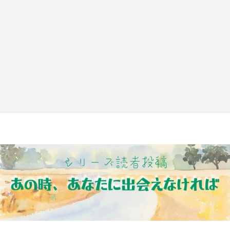
日向翔陽＆影山飛雄が笹かまを食べる！ アニ
メ『ハイキュー！！』×老舗「鐘崎」コラボで
限定グッズも【8／1～31】
もっとみる