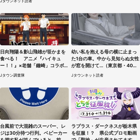
Jタウンネット読者
女性）
日向翔陽＆影山飛雄が笹かまを
幼い私を抱える母の横に止まっ
食べる！ アニメ『ハイキュ
た1台の車。中から見知らぬ女性
ー！！』×老舗「鐘崎」コラボ
が窓を開けて...（東京都・40代
で限定グッズも【8／1～31】
男性）
Jタウン調査隊
Jタウンネット読者
台風前で大混雑のスーパー、レ
ラプラス・ダークネスが栃木県
ジは30分待つ行列。ベビーカー
を征服！？ 県公式プロモ動画
を押す私が並んでいると、前の
で「聖地」が生産されてます【7