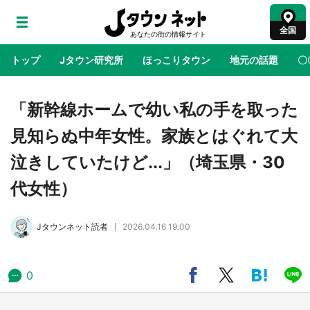
全国
トップ
Jタウン研究所
ほっこりタウン
地元の話題
〇
地域×二次元
絶景
あの時はありがとう
物語がはじ
「新幹線ホームで幼い私の手を取った
見知らぬ中年女性。家族とはぐれて大
鳥取・境港「ゲゲゲの妖怪楽園」限定だった鬼
泣きしていたけど...」（埼玉県・30
太郎グッズ買える 銀座・博品館TOY PARKへ
急げ【8／8～31】
代女性）
ラプラス・ダークネスが栃木県を征服！？ 県
Jタウンネット読者
2026.04.16 19:00
公式プロモ動画で「聖地」が生産されてます
【7／31～1／31】
0
『薬屋のひとりごと』の〝舞〟の世界に入り込
む 六本木ヒルズ展望台でコラボ、本邦初公開
の「猫猫像」も【8／1～10／26】