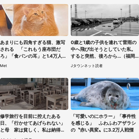
あまりにも四角すぎる猫、激写
0歳と1歳の子供を連れて雷雨の
される 「これもう座布団だ
中へ飛び出そうとしていた私。
ろ」「食パンの耳」と1.4万人困
すると突然、後ろから...（福岡
惑
県・30代女性）
Met
Jタウンネット読者
修学旅行を目前に控えたある
「可愛いのにホラー」「事件性
日、「行かせてあげられない」
を感じる」 ふわふわアザラシ
と母 家は貧しく、私は納得し
の〝赤い異変〟に3.2万人戦慄
たけれど...（北海道・70代以上