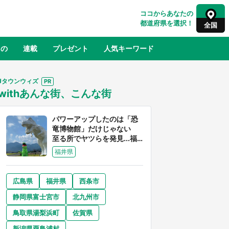
ココからあなたの
都道府県を選択！
全国
もの
連載
プレゼント
人気キーワード
Jタウンウィズ
withあんな街、こんな街
るさと納税
山形
福島
千葉
東京
神奈川
パワーアップしたのは「恐
竜博物館」だけじゃない
至る所でヤツらを発見...福
井県はもはや「ジュラシッ
福井県
ク・ワールド」だった
広島県
福井県
西条市
奈良
和歌山
静岡県富士宮市
北九州市
山口
べ
『小林さんちのメイドラゴン』と舞台
鳥取県湯梨浜町
佐賀県
×老
のモデル・越谷がコラボ 田んぼアー
【8
トの見頃にあわせて企画続々【7／31
新潟県粟島浦村