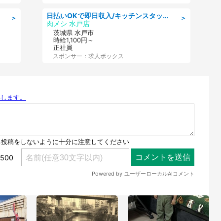
日払いOKで即日収入/キッチンスタッフ/デリバリー業務など、自己成長可能な幅広い仕事に挑戦!髪型自由&ピアス・ネイルOK/茨城県/水戸市
＞
＞
肉メシ 水戸店
茨城県 水戸市
時給1,100円～
正社員
スポンサー：求人ボックス