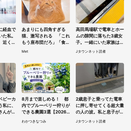
に経血で
あまりにも四角すぎる
高田馬場駅で電車とホー
いた私。
猫、激写される 「これ
ムの隙間に落ちた3歳女
、近くの
もう座布団だろ」「食パ
子。一緒にいた家族はど
声で（千
ンの耳」と1.4万人困惑
うすることもできなく
Met
Jタウンネット読者
）
て...（埼玉県・50代女
性）
ベビーカ
8月まで楽しめる！ 都
2歳息子と乗ってた電車
う私に、
内でブルーベリー狩りが
に押し寄せてくる超大量
さんがわ
できる農園3選【2026
の人の波。私と息子が絶
てきて
年夏】
叫していると、若いカッ
わかつきなつみ
Jタウンネット読者
代女性）
プルの乗客が...（東京