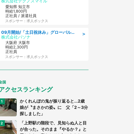
株式会社テクノスマイル
愛知県 知立市
時給1,800円
正社員 / 派遣社員
スポンサー：求人ボックス
09月開始/「土日祝休み」グローバル企業での産業保健のお仕事/保健師/高時給/残業なし/服装自由
＞
株式会社パソナ
大阪府 大阪市
時給2,300円
正社員
スポンサー：求人ボックス
全国
アクセスランキング
かくれんぼの鬼が振り返ると...2歳
娘が〝まさかの姿〟に 父「2～3分
探しました」
「上野駅の階段で、見知らぬ人と目
が合った。そのまま『やるか？』と