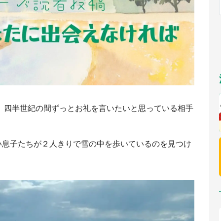
福岡
佐賀
長崎
熊本
～10／26】
九州
／1～31】
もっとみる
選択
は、四半世紀の間ずっとお礼を言いたいと思っている相手
い息子たちが２人きりで雪の中を歩いているのを見つけ