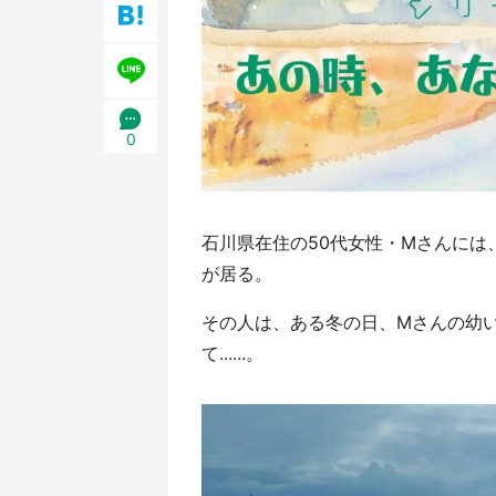
／1
0
石川県在住の50代女性・Mさんに
が居る。
その人は、ある冬の日、Mさんの幼
て......。