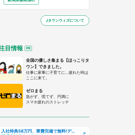
大分
宮崎
鹿児島
沖縄
～】
Jタウンウィズについて
する
注目情報
全国の優しさ集まる【ほっこりタ
ウン】できました。
仕事に家事に子育てに...疲れた時は
ここに来て。
ゼロまる
急がず、慌てず、円満に
スマホ疲れのストレッチ
入社特典58万円、寮費完備で無料!デンソーで働こう!自動車工場で小型部品の検査業務 denso aichi
＞