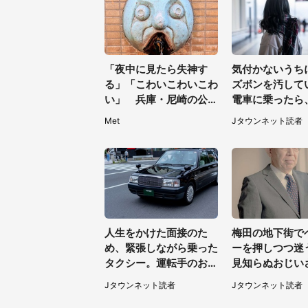
「夜中に見たら失神す
気付かないうち
る」「こわいこわいこわ
ズボンを汚して
い」 兵庫・尼崎の公園
電車に乗ったら
に佇む〝謎すぎる顔〟に
女性客が小さな
Met
Jタウンネット読者
1.3万人戦慄
葉県・10代女性
人生をかけた面接のた
梅田の地下街で
め、緊張しながら乗った
ーを押しつつ迷
タクシー。運転手のおじ
見知らぬおじい
さんが、スーツ姿の私を
ざわざ声をかけ
Jタウンネット読者
Jタウンネット読者
見て...（福岡県・30代
（兵庫県・30