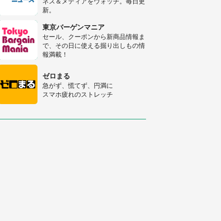
ネス＆メディアをウォッチ。毎日更
新。
「修学旅行に途中参加する娘を送っ
て行ったら、真っ暗な道で遭難状
東京バーゲンマニア
態。なんとか見つけた民家に助けを
セール、クーポンから新商品情報ま
求めると、住人の男性が...」
で、その日に使える掘り出しもの情
「孫にあげると思って、あなたにこ
報満載！
れをあげる」 真夏の山道で見知ら
ぬお婆さんに握らされたもの（山口
ゼロまる
県・30代女性）
急がず、慌てず、円満に
スマホ疲れのストレッチ