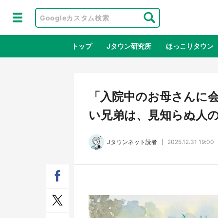
トップ
Jタウン研究所
ほっこりタウン
地域×二次
「入院中のお母さんに
い兄弟は、見知らぬ人
Jタウンネット読者
2025.12.31 19:00
ラプラス・ダークネスが栃木県を征
『薬
服！？ 県公式プロモ動画で「聖地」
に入
が生産されてます【7／31～1／31】
ラボ