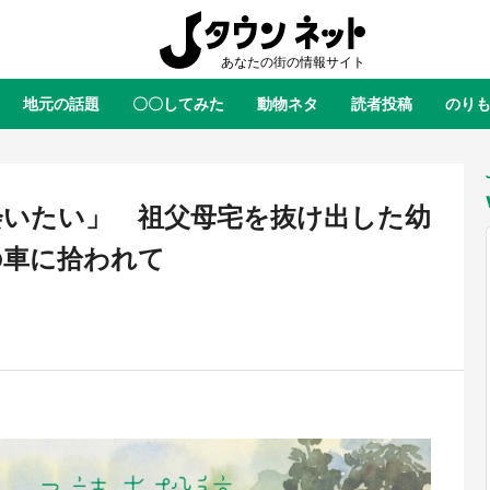
地元の話題
〇〇してみた
動物ネタ
読者投稿
のり
全国
全国
北海道
北海道
元
絶景
あの時はありがとう
物語がはじまる町へ
ふ
青森
岩手
宮城
秋田
東北
会いたい」 祖父母宅を抜け出した幼
茨城
栃木
群馬
埼玉
関東
の車に拾われて
新潟
山梨
長野
甲信越
岐阜
静岡
愛知
三重
東海
富山
石川
福井
北陸
滋賀
京都
大阪
兵庫
関西
鳥取
島根
岡山
広島
中国
屋のひとりごと』の〝舞〟の世界
日向翔陽＆影山飛雄が笹かまを食
り込む 六本木ヒルズ展望台でコ
る！ アニメ『ハイキュー！！』
徳島
香川
愛媛
高知
四国
、本邦初公開の「猫猫像」も【8
舗「鐘崎」コラボで限定グッズも