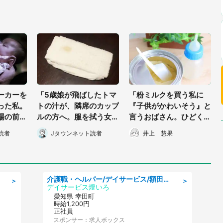
ーカーを
「5歳娘が飛ばしたトマ
「粉ミルクを買う私に
った私。
トの汁が、隣席のカップ
『子供がかわいそう』と
場の前
ルの方へ。服を拭う女性
言うおばさん。ひどく傷
れの母親
にすぐさま謝罪したけれ
つき、その場を離れよう
読者
Jタウンネット読者
井上 慧果
川県・5
ど...」（千葉県・30代
とすると...」（群馬県・
女性）
30代女性）
介護職・ヘルパー/デイサービス/額田郡幸田町/JR東海道本線 幸田/愛知県
＞
＞
デイサービス燈いろ
愛知県 幸田町
時給1,200円
正社員
スポンサー：求人ボックス