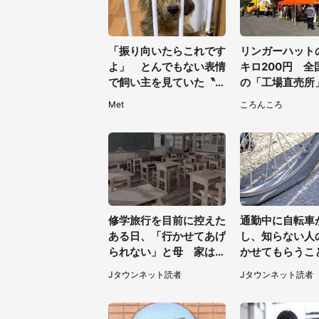
「振り向いたらこれです
リンガーハット
よ」 とんでもない表情
キロ200円 全
で飼い主を見ていた〝変
の「工場直売所
顔ダックス〟に2.7万人
すぎて...片道6
Met
ころんころ
困惑
て来た人も
修学旅行を目前に控えた
通勤中に自転車
ある日、「行かせてあげ
し、知らない人
られない」と母 家は貧
かせてもらうこ
しく、私は納得したけれ
た私。帰りに取
Jタウンネット読者
Jタウンネット読者
ど...（北海道・70代以
と、なんと...
上女性）
40代女性）