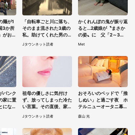
の麺が1
「自転車ごと川に落ち、
かくれんぼの鬼が振り返
国3か所
そのまま流された3歳の
ると...2歳娘が〝まさか
」がお得
私。助けてくれた男の子
の姿〟に 父「2～3分
時間かけ
が私の母に言ったの
探しました」
Jタウンネット読者
Met
は...」（千葉県・20代
女性）
がパンク
祖母の優しさに気付け
おそろいのベッドで「推
の家に置
ず、放ってしまった冷た
しぬい」と過ごす夜 ホ
とになっ
い言葉。その直後、家の
テルニューオータニ幕張
りに行く
テーブルの上で見つけた
で「ぬい活宿泊プラン」
Jタウンネット読者
森山 光
（東京都・
ものは（福岡県・30代
開始【8／8～3／31】
女性）