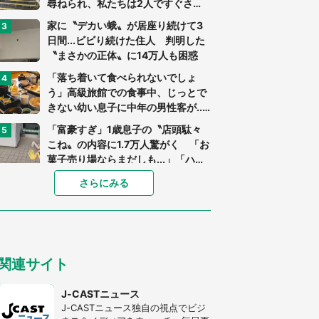
尋ねられ、私たちは2人ですぐさ
ま...」（茨城県・70代男性）
家に〝デカい蛾〟が居座り続けて3
日間...ビビり続けた住人 判明した
〝まさかの正体〟に14万人も困惑
「落ち着いて食べられないでしょ
う」高級旅館での食事中、じっとで
きない幼い息子に中年の男性客が...
（東京都・40代男性）
「富豪すぎ」1歳息子の〝店頭駄々
こね〟の内容に1.7万人驚がく 「お
菓子売り場ならまだしも...」「ハー
ドル高い」
「閉所恐怖症の私は新幹線で大パニ
さらにみる
ック。隣席の青年に『手を繋いで』
とお願いしたら...」 体験談に8万
人感動
「ゾワゾワする」「本当に気持ち悪
い」 道端でバグっちゃってた〝野
関連サイト
生の野菜〟に6.5万人戦慄
あまりにも四角すぎる猫、激写され
J-CASTニュース
る 「これもう座布団だろ」「食パ
J-CASTニュース独自の視点でビジ
ンの耳」と1.4万人困惑