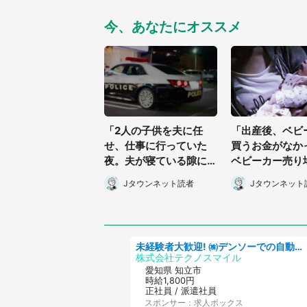
今、あなたにオススメ
「2人の子供を夫に任
「出産後、ベビ
せ、仕事に行っていた
買うお金がなか
夜。夫が寝ている隙に2
ベビーカー売り
歳の我が子が居なくな
で、赤ちゃん連
Jタウンネット読者
Jタウンネット
り...」（北海道・40代
から...」（神奈
女性）
0代女性）
未経験者大歓迎! ㈱デンソーでの自動車部品の組立作業 denso aichi
株式会社テクノスマイル
愛知県 知立市
時給1,800円
正社員 / 派遣社員
スポンサー：求人ボックス