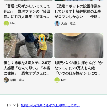
「普通に恥ずかしいミスして
【恐竜ロボットの設置作業を
死ぬ」 野球ファンの〝珍回
しています】福井駅前の工事
答〟に11万人爆笑「間違って
がロマンしかない 「侵略宣
いない」「120点」
言かな？」「ワクワクする」
Met
大山 雄也
と話題に
優しく勇敢な3歳女子に2.9万
1歳児パパの服に浮かんだ〝か
人感動「なんて尊い」「本当
なシミ〟に20万人もん絶
に健気」 恐竜オブジェに父
「いつの日か懐かシミになり
が近付くと全力で...
ますね」
福田 週人
Met