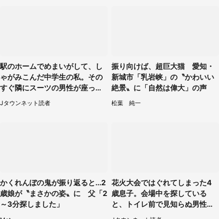
駅のホームでめまいがして、し
振り向けば、超巨大猫 愛知・
ゃがみこんだ中学生の私。その
新城市「乳岩峡」の〝かわいい
すぐ隣にスーツの男性が座って
絶景〟に「自然は偉大」の声
きて（千葉県・20代女性）
Jタウンネット読者
松葉 純一
かくれんぼの鬼が振り返ると...2
花火大会ではぐれてしまった4
歳娘が〝まさかの姿〟に 父「2
歳息子。会場中を探している
～3分探しました」
と、トイレ前で見知らぬ男性に
（東京都・女性）