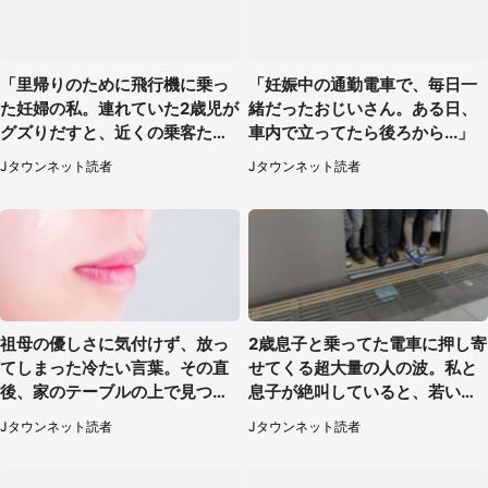
「里帰りのために飛行機に乗っ
「妊娠中の通勤電車で、毎日一
た妊婦の私。連れていた2歳児が
緒だったおじいさん。ある日、
グズりだすと、近くの乗客たち
車内で立ってたら後ろから...」
が」（愛知県・40代女性）
Jタウンネット読者
Jタウンネット読者
祖母の優しさに気付けず、放っ
2歳息子と乗ってた電車に押し寄
てしまった冷たい言葉。その直
せてくる超大量の人の波。私と
後、家のテーブルの上で見つけ
息子が絶叫していると、若いカ
たものは（福岡県・30代女性）
ップルの乗客が...（東京都・60
Jタウンネット読者
Jタウンネット読者
代女性）