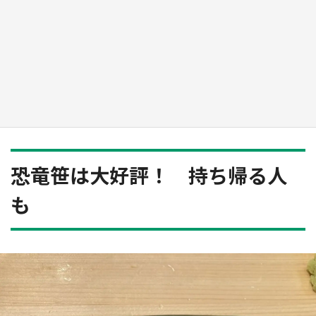
新宿駅に〝巨人用少女漫画〟が出現！？ バカ
デカサイズで、ページもめくれる『CIPHER』
『桜蘭高校ホスト部』『夏目友人帳』【～7／
26】
もっとみる
恐竜笹は大好評！ 持ち帰る人
も