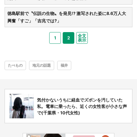
都道府選択
徳島駅前で〝伝説の生物〟を発見!? 激写された姿に8.6万人大
興奮「すご」「吉兆では?」
全文
1
2
表示
たべもの
地元の話題
福井
気付かないうちに経血でズボンを汚していた
私。電車に乗ったら、近くの女性客が小さな声
で(千葉県・10代女性)
選択する