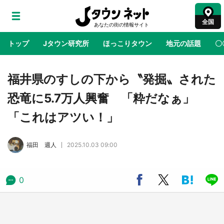
全国
トップ
Jタウン研究所
ほっこりタウン
地元の話題
〇
地域×二次元
絶景
あの時はありがとう
物語がはじ
福井県のすしの下から〝発掘〟された
恐竜に5.7万人興奮 「粋だなぁ」
『薬屋のひとりごと』の〝舞〟の世界に入り込
「これはアツい！」
む 六本木ヒルズ展望台でコラボ、本邦初公開
の「猫猫像」も【8／1～10／26】
福田 週人
2025.10.03 09:00
日向翔陽＆影山飛雄が笹かまを食べる！ アニ
メ『ハイキュー！！』×老舗「鐘崎」コラボで
限定グッズも【8／1～31】
0
『小林さんちのメイドラゴン』と舞台のモデ
ル・越谷がコラボ 田んぼアートの見頃にあわ
せて企画続々【7／31～】