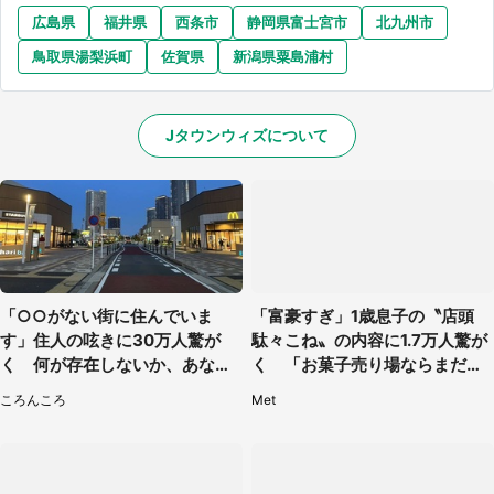
広島県
福井県
西条市
静岡県富士宮市
北九州市
鳥取県湯梨浜町
佐賀県
新潟県粟島浦村
Jタウンウィズについて
「○○がない街に住んでいま
「富豪すぎ」1歳息子の〝店頭
す」住人の呟きに30万人驚が
駄々こね〟の内容に1.7万人驚が
く 何が存在しないか、あなた
く 「お菓子売り場ならまだし
はわかる？
も...」「ハードル高い」
ころんころ
Met