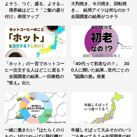
年に『手を繋いで』とお願いしたら...」 体験談に
よそう、つぐ、盛る、よそる...
大判焼き、今川焼き、回転焼
8万人感動
境界線はどこ？「ご飯の盛り
き... 結局アイツは何なのか？
付け」表現マップ
全国調査の結果がコチラ
梅田の地下街でベビーカーを押しつつ迷う私に、見
知らぬおじいさんがわざわざ声をかけてきて（兵庫
県・30代女性）
「ゾワゾワする」「本当に気持ち悪い」 道端でバ
グっちゃってた〝野生の野菜〟に6.5万人戦慄
「ホット」の一言でホットコー
「40代って初老なの？」 30
ヒー注文する人はどこに居る？
0人に聞いた結果...世代ごとの
全国調査の結果...一目瞭然の
〝認識の差〟発覚
〝答え〟出た
一緒に働きたい『はたらくのり
年越しそばって大みそかのいつ
もの』1位はやっぱり飛行機だ
ごろ食べてる？→全国調査の結