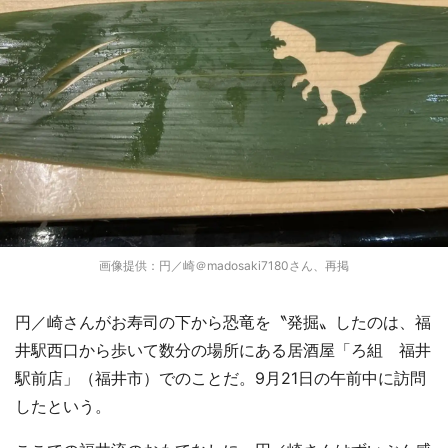
画像提供：円／崎＠madosaki7180さん、再掲
円／崎さんがお寿司の下から恐竜を〝発掘〟したのは、福
井駅西口から歩いて数分の場所にある居酒屋「ろ組 福井
駅前店」（福井市）でのことだ。9月21日の午前中に訪問
したという。