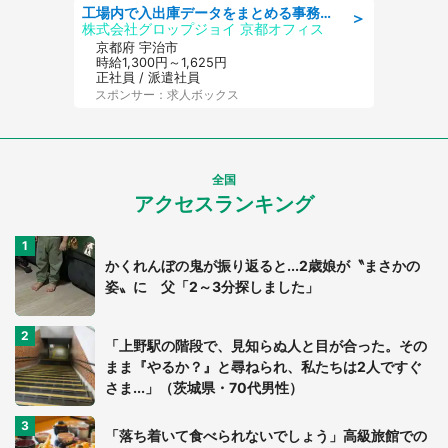
工場内で入出庫データをまとめる事務作業/車通勤OK/交通費支給/食堂あり
＞
株式会社グロップジョイ 京都オフィス
京都府 宇治市
時給1,300円～1,625円
正社員 / 派遣社員
スポンサー：求人ボックス
全国
アクセスランキング
かくれんぼの鬼が振り返ると...2歳娘が〝まさかの
姿〟に 父「2～3分探しました」
「上野駅の階段で、見知らぬ人と目が合った。その
まま『やるか？』と尋ねられ、私たちは2人ですぐ
さま...」（茨城県・70代男性）
「落ち着いて食べられないでしょう」高級旅館での