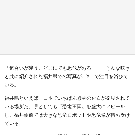
『小林さんちのメイドラゴン』と舞台のモデ
ル・越谷がコラボ 田んぼアートの見頃にあわ
せて企画続々【7／31～】
もっとみる
「気合いが違う。どこにでも恐竜がおる」――そんな呟き
と共に紹介された福井県での写真が、X上で注目を浴びて
いる。
福井県といえば、日本でいちばん恐竜の化石が発見されて
いる場所だ。県としても〝恐竜王国〟を盛大にアピール
し、福井駅前では大きな恐竜ロボットや恐竜像が待ち受け
ている。