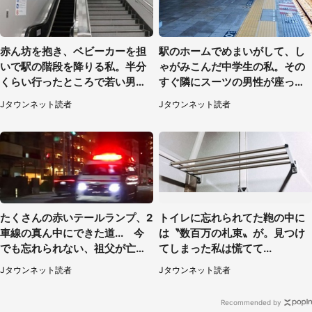
赤ん坊を抱き、ベビーカーを担
駅のホームでめまいがして、し
いで駅の階段を降りる私。半分
ゃがみこんだ中学生の私。その
くらい行ったところで若い男性
すぐ隣にスーツの男性が座って
が...（埼玉県・50代女性）
きて（千葉県・20代女性）
Jタウンネット読者
Jタウンネット読者
たくさんの赤いテールランプ、2
トイレに忘れられてた鞄の中に
車線の真ん中にできた道... 今
は〝数百万の札束〟が。見つけ
でも忘れられない、祖父が亡く
てしまった私は慌てて...
なった夜に見た光景（30代女
Jタウンネット読者
Jタウンネット読者
性）
Recommended by