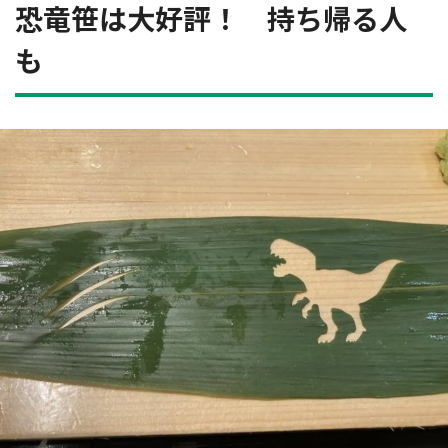
恐竜笹は大好評！ 持ち帰る人
も