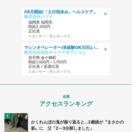
08月開始/「土日祝休み」ヘルスケア業界の産業保健師/高時給/未経験OK/要資格:保健師、正看護師
＞
株式会社パソナ
福岡県 福岡市
時給2,300円
正社員
スポンサー：求人ボックス
マシンオペレーター/未経験OK/日払いOK/寮完備/交替制/20・30・40代活躍中
＞
株式会社綜合キャリアオプション
岩手県 金ケ崎町
時給1,400円～1,750円
正社員 / 派遣社員
スポンサー：求人ボックス
全国
アクセスランキング
かくれんぼの鬼が振り返ると...2歳娘が〝まさかの
姿〟に 父「2～3分探しました」