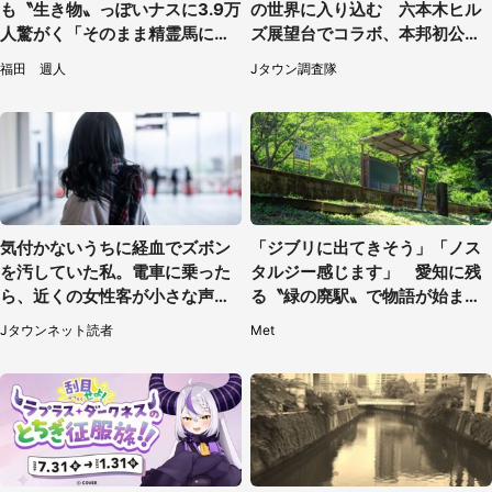
も〝生き物〟っぽいナスに3.9万
の世界に入り込む 六本木ヒル
人驚がく「そのまま精霊馬に使
ズ展望台でコラボ、本邦初公開
えそう」
の「猫猫像」も【8／1～10／2
福田 週人
Jタウン調査隊
6】
気付かないうちに経血でズボン
「ジブリに出てきそう」「ノス
を汚していた私。電車に乗った
タルジー感じます」 愛知に残
ら、近くの女性客が小さな声で
る〝緑の廃駅〟で物語が始まり
（千葉県・10代女性）
そう
Jタウンネット読者
Met