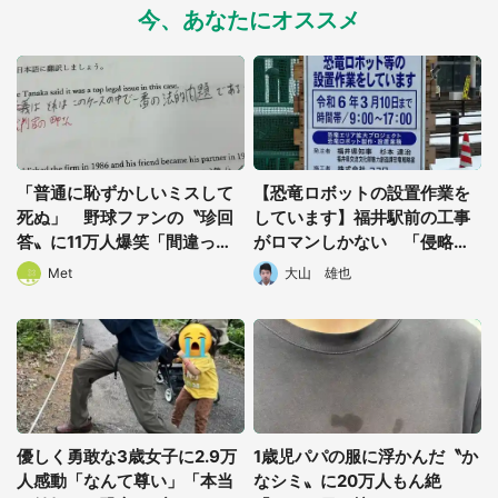
今、あなたにオススメ
「普通に恥ずかしいミスして
【恐竜ロボットの設置作業を
死ぬ」 野球ファンの〝珍回
しています】福井駅前の工事
答〟に11万人爆笑「間違って
がロマンしかない 「侵略宣
いない」「120点」
言かな？」「ワクワクする」
Met
大山 雄也
と話題に
優しく勇敢な3歳女子に2.9万
1歳児パパの服に浮かんだ〝か
人感動「なんて尊い」「本当
なシミ〟に20万人もん絶