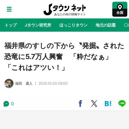
全国
トップ
Jタウン研究所
ほっこりタウン
地元の話題
〇
地域×二次元
絶景
あの時はありがとう
物語がはじ
福井県のすしの下から〝発掘〟された
恐竜に5.7万人興奮 「粋だなぁ」
ラプラス・ダークネスが栃木県を征服！？ 県
「これはアツい！」
公式プロモ動画で「聖地」が生産されてます
【7／31～1／31】
福田 週人
2025.10.03 09:00
『薬屋のひとりごと』の〝舞〟の世界に入り込
む 六本木ヒルズ展望台でコラボ、本邦初公開
の「猫猫像」も【8／1～10／26】
0
日向翔陽＆影山飛雄が笹かまを食べる！ アニ
メ『ハイキュー！！』×老舗「鐘崎」コラボで
限定グッズも【8／1～31】