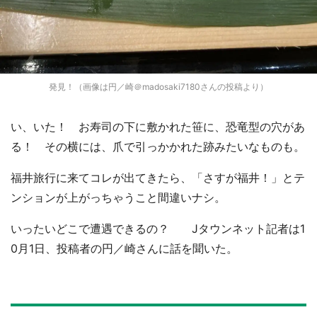
発見！（画像は円／崎＠madosaki7180さんの投稿より）
い、いた！ お寿司の下に敷かれた笹に、恐竜型の穴があ
る！ その横には、爪で引っかかれた跡みたいなものも。
福井旅行に来てコレが出てきたら、「さすが福井！」とテ
ンションが上がっちゃうこと間違いナシ。
いったいどこで遭遇できるの？ Jタウンネット記者は1
0月1日、投稿者の円／崎さんに話を聞いた。