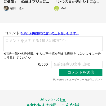
に健気」 恐竜オブジェに父
「いつの日か懐かシミになり
が近付くと全力で...
ますね」
福田 週人
Met
Jタウンウィズ
withあんな街、こんな街