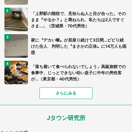
「上野駅の階段で、見知らぬ人と目が合った。その
まま『やるか？』と尋ねられ、私たちは2人ですぐ
さま...」（茨城県・70代男性）
家に〝デカい蛾〟が居座り続けて3日間...ビビり続
けた住人 判明した〝まさかの正体〟に14万人も困
惑
「落ち着いて食べられないでしょう」高級旅館での
食事中、じっとできない幼い息子に中年の男性客
が...（東京都・40代男性）
「富豪すぎ」1歳息子の〝店頭駄々こね〟の内容に1.
さらにみる
7万人驚がく 「お菓子売り場ならまだしも...」「ハ
ードル高い」
Jタウン研究所
あまりにも四角すぎる猫、激写される 「これもう
座布団だろ」「食パンの耳」と1.4万人困惑