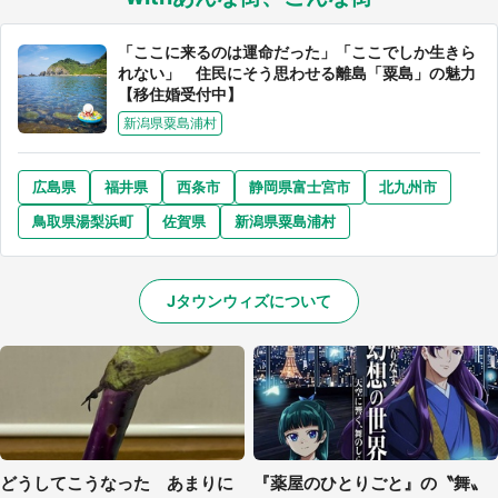
「ここに来るのは運命だった」「ここでしか生きら
れない」 住民にそう思わせる離島「粟島」の魅力
【移住婚受付中】
新潟県粟島浦村
広島県
福井県
西条市
静岡県富士宮市
北九州市
鳥取県湯梨浜町
佐賀県
新潟県粟島浦村
Jタウンウィズについて
どうしてこうなった あまりに
『薬屋のひとりごと』の〝舞〟