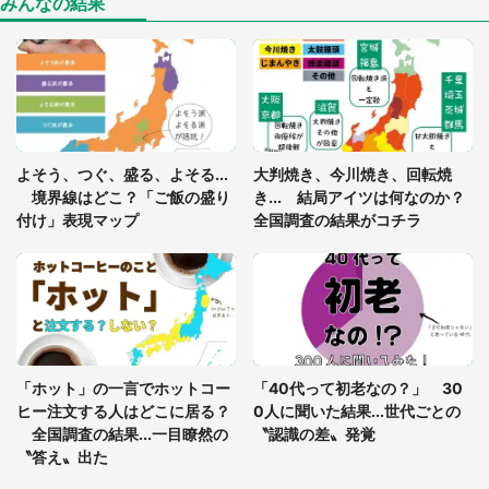
みんなの結果
「閉所恐怖症の私は新幹線で大パニック。隣席の青
年に『手を繋いで』とお願いしたら...」 体験談に
8万人感動
「ゾワゾワする」「本当に気持ち悪い」 道端でバ
よそう、つぐ、盛る、よそる...
大判焼き、今川焼き、回転焼
グっちゃってた〝野生の野菜〟に6.5万人戦慄
境界線はどこ？「ご飯の盛り
き... 結局アイツは何なのか？
付け」表現マップ
全国調査の結果がコチラ
「○○がない街に住んでいます」住人の呟きに30万
人驚がく 何が存在しないか、あなたはわかる？
「修学旅行に途中参加する娘を送って行ったら、真
っ暗な道で遭難状態。なんとか見つけた民家に助け
「ホット」の一言でホットコー
「40代って初老なの？」 30
を求めると、住人の男性が...」
ヒー注文する人はどこに居る？
0人に聞いた結果...世代ごとの
全国調査の結果...一目瞭然の
〝認識の差〟発覚
〝答え〟出た