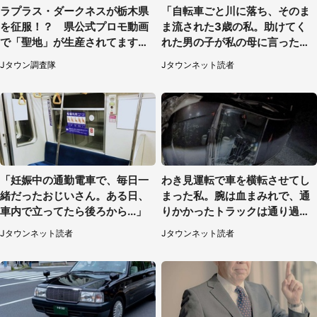
ラプラス・ダークネスが栃木県
「自転車ごと川に落ち、そのま
を征服！？ 県公式プロモ動画
ま流された3歳の私。助けてく
で「聖地」が生産されてます【7
れた男の子が私の母に言ったの
／31～1／31】
は...」（千葉県・20代女性）
Jタウン調査隊
Jタウンネット読者
「妊娠中の通勤電車で、毎日一
わき見運転で車を横転させてし
緒だったおじいさん。ある日、
まった私。腕は血まみれで、通
車内で立ってたら後ろから...」
りかかったトラックは通り過ぎ
ていき...（福岡県・30代女性）
Jタウンネット読者
Jタウンネット読者