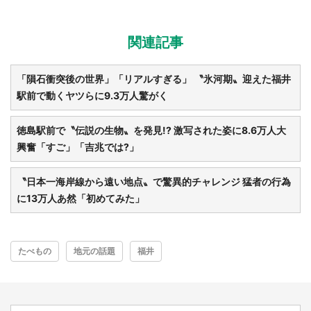
関連記事
「隕石衝突後の世界」「リアルすぎる」 〝氷河期〟迎えた福井
駅前で動くヤツらに9.3万人驚がく
徳島駅前で〝伝説の生物〟を発見!? 激写された姿に8.6万人大
興奮「すご」「吉兆では?」
〝日本一海岸線から遠い地点〟で驚異的チャレンジ 猛者の行為
に13万人あ然「初めてみた」
たべもの
地元の話題
福井