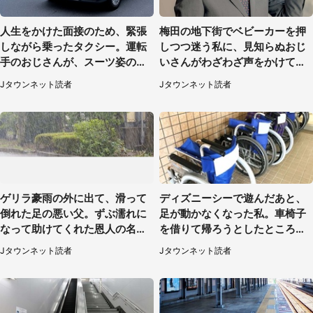
人生をかけた面接のため、緊張
梅田の地下街でベビーカーを押
しながら乗ったタクシー。運転
しつつ迷う私に、見知らぬおじ
手のおじさんが、スーツ姿の私
いさんがわざわざ声をかけてき
を見て...（福岡県・30代女性）
て（兵庫県・30代女性）
Jタウンネット読者
Jタウンネット読者
ゲリラ豪雨の外に出て、滑って
ディズニーシーで遊んだあと、
倒れた足の悪い父。ずぶ濡れに
足が動かなくなった私。車椅子
なって助けてくれた恩人の名前
を借りて帰ろうとしたところで
も聞かず...
キャストが（60代女性）
Jタウンネット読者
Jタウンネット読者