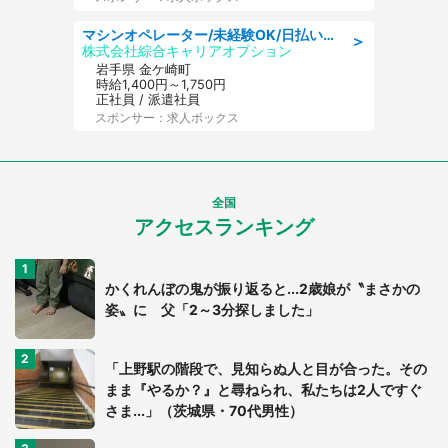
マシンオペレーター/未経験OK/日払いOK/寮完備/交替制/20・30・40代活躍中
＞
株式会社綜合キャリアオプション
岩手県 金ケ崎町
時給1,400円～1,750円
正社員 / 派遣社員
スポンサー：求人ボックス
全国
アクセスランキング
かくれんぼの鬼が振り返ると...2歳娘が〝まさかの
姿〟に 父「2～3分探しました」
「上野駅の階段で、見知らぬ人と目が合った。その
まま『やるか？』と尋ねられ、私たちは2人ですぐ
さま...」（茨城県・70代男性）