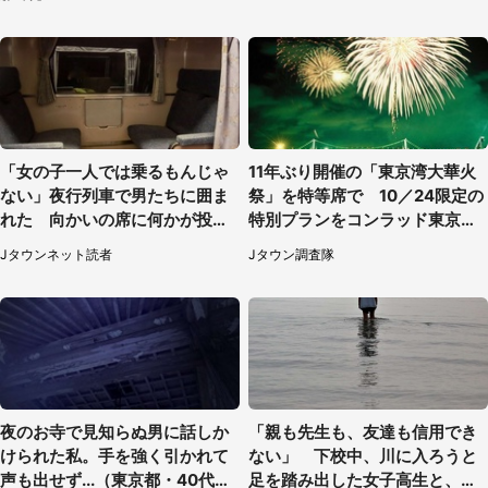
「女の子一人では乗るもんじゃ
11年ぶり開催の「東京湾大華火
ない」夜行列車で男たちに囲ま
祭」を特等席で 10／24限定の
れた 向かいの席に何かが投げ
特別プランをコンラッド東京が
られて（秋田県・60代女性）
販売【8／3～10／16】
Jタウンネット読者
Jタウン調査隊
夜のお寺で見知らぬ男に話しか
「親も先生も、友達も信用でき
けられた私。手を強く引かれて
ない」 下校中、川に入ろうと
声も出せず...（東京都・40代女
足を踏み出した女子高生と、彼