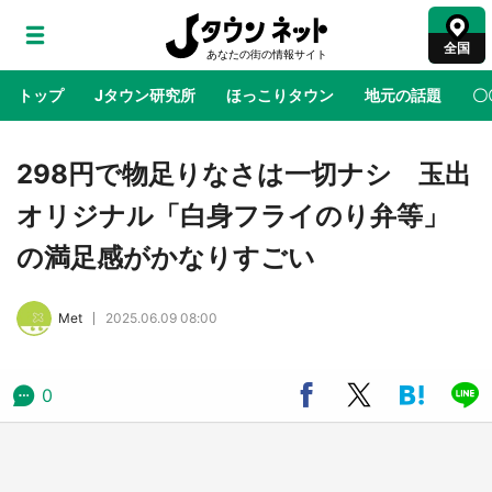
全国
トップ
Jタウン研究所
ほっこりタウン
地元の話題
〇
地域×二次元
絶景
あの時はありがとう
物語がはじ
298円で物足りなさは一切ナシ 玉出
オリジナル「白身フライのり弁等」
アニメ『はたらく細胞』と神奈川県の3度目コ
の満足感がかなりすごい
ラボ 作品の世界観通じて「小児がん」学べる
【8／10～31※平日限定】
Met
2025.06.09 08:00
鳥取・境港「ゲゲゲの妖怪楽園」限定だった鬼
太郎グッズ買える 銀座・博品館TOY PARKへ
急げ【8／8～31】
0
ラプラス・ダークネスが栃木県を征服！？ 県
公式プロモ動画で「聖地」が生産されてます
【7／31～1／31】