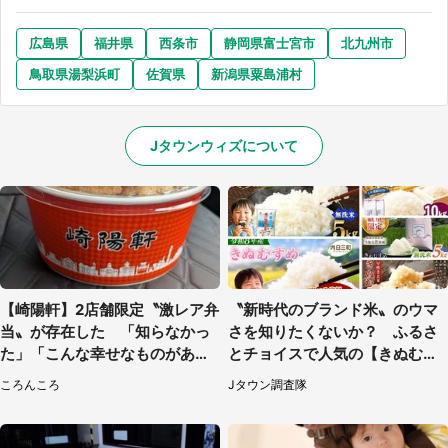
広島県
福井県
西条市
静岡県富士宮市
北九州市
鳥取県湯梨浜町
佐賀県
新潟県粟島浦村
Jタウンウィズについて
【崎陽軒】2店舗限定〝激レア弁
〝新時代のブランド米〟のウマ
当〟が存在した 「知らなかっ
さを知りたくないか？ ふるさ
た」「こんな幸せなものがあっ
とチョイスで人気の【きぬむす
たなんて...」
め】5選
ころんころ
Jタウン調査隊