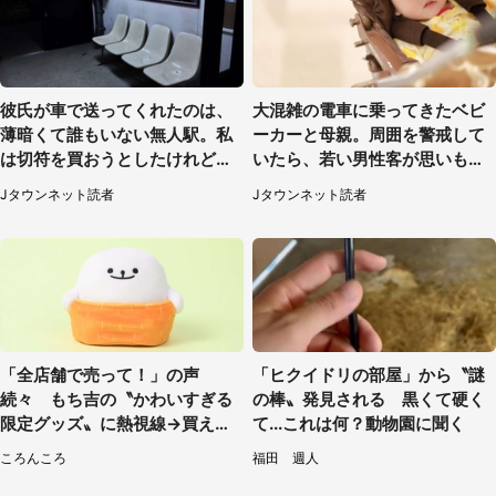
彼氏が車で送ってくれたのは、
大混雑の電車に乗ってきたベビ
薄暗くて誰もいない無人駅。私
ーカーと母親。周囲を警戒して
は切符を買おうとしたけれど
いたら、若い男性客が思いもよ
（山形県・20代女性）
らぬ行動に（東京都・50代女
Jタウンネット読者
Jタウンネット読者
性）
「全店舗で売って！」の声
「ヒクイドリの部屋」から〝謎
続々 もち吉の〝かわいすぎる
の棒〟発見される 黒くて硬く
限定グッズ〟に熱視線→買える
て...これは何？動物園に聞く
のは地元だけ？本社に聞く
ころんころ
福田 週人