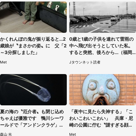
かくれんぼの鬼が振り返ると...2
0歳と1歳の子供を連れて雷雨の
歳娘が〝まさかの姿〟に 父「2
中へ飛び出そうとしていた私。
～3分探しました」
すると突然、後ろから...（福岡
県・30代女性）
Met
Jタウンネット読者
夏の海の〝厄介者〟も閉じ込め
「夜中に見たら失神する」「こ
ちゃえば優雅です 鴨川シーワ
わいこわいこわい」 兵庫・尼
ールドで「アンドンクラゲ」期
崎の公園に佇む〝謎すぎる顔〟
間限定展示【7／29～】
に1.3万人戦慄
森山 光
Met