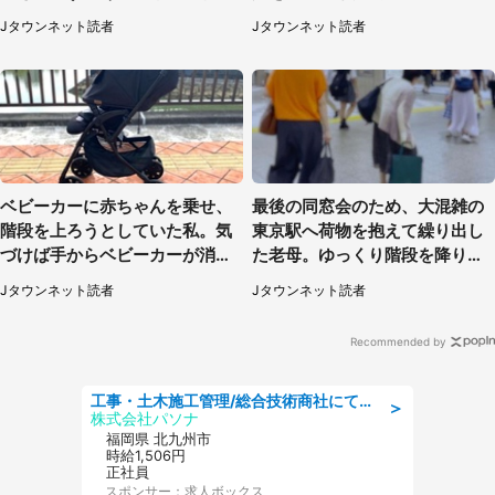
性）
女を止めた予想外の存在
Jタウンネット読者
Jタウンネット読者
ベビーカーに赤ちゃんを乗せ、
最後の同窓会のため、大混雑の
階段を上ろうとしていた私。気
東京駅へ荷物を抱えて繰り出し
づけば手からベビーカーが消え
た老母。ゆっくり階段を降りて
ていて（神奈川県・60代女性）
たらスーツの男性が（東京都・
Jタウンネット読者
Jタウンネット読者
50代女性）
Recommended by
工事・土木施工管理/総合技術商社にて施工管理のお仕事/即日勤務可/車通勤可/工事・土木施工管理/生産・品質管理
＞
株式会社パソナ
福岡県 北九州市
時給1,506円
正社員
スポンサー：求人ボックス