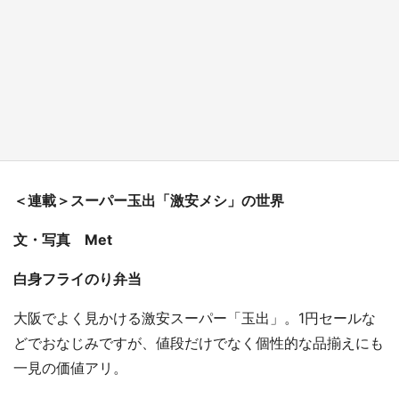
『薬屋のひとりごと』の〝舞〟の世界に入り込
む 六本木ヒルズ展望台でコラボ、本邦初公開
の「猫猫像」も【8／1～10／26】
もっとみる
＜連載＞スーパー玉出「激安メシ」の世界
文・写真 Met
白身フライのり弁当
大阪でよく見かける激安スーパー「玉出」。1円セールな
どでおなじみですが、値段だけでなく個性的な品揃えにも
一見の価値アリ。