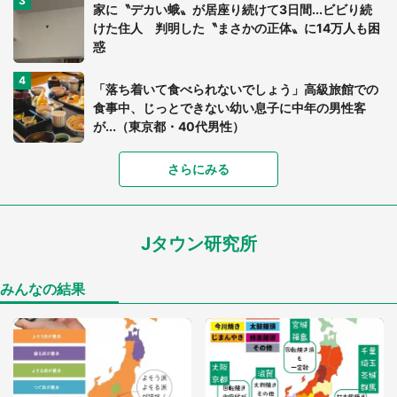
家に〝デカい蛾〟が居座り続けて3日間...ビビり続
けた住人 判明した〝まさかの正体〟に14万人も困
惑
「落ち着いて食べられないでしょう」高級旅館での
食事中、じっとできない幼い息子に中年の男性客
が...（東京都・40代男性）
さらにみる
「可愛いのにホラー」「事件性を感じる」 ふわふ
わアザラシの〝赤い異変〟に3.2万人戦慄
Jタウン研究所
「孫にあげると思って、あなたにこれをあげる」
真夏の山道で見知らぬお婆さんに握らされたもの
（山口県・30代女性）
みんなの結果
「ゾワゾワする」「本当に気持ち悪い」 道端でバ
グっちゃってた〝野生の野菜〟に6.5万人戦慄