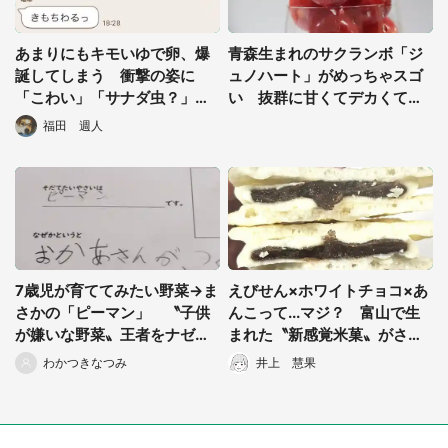
あまりにもキモいゆで卵、爆
青森生まれのサクランボ「ジ
誕してしまう 衝撃の姿に
ュノハート」がめっちゃスゴ
「こわい」「サナダ虫？」の
い 抜群に甘くてデカくて溢
声
れる果汁で溺れそう！
福田 週人
7歳児が育ててみたい野菜→ま
えびせん×ホワイトチョコ×あ
都道府選択
さかの「ピーマン」 〝子供
んこって...マジ？ 富山で生
が嫌いな野菜〟王者をナゼ？
まれた〝新感覚米菓〟がさす
理由に母「ぐふぅぅう」
が斬新すぎる件
わかつきなつみ
井上 慧果