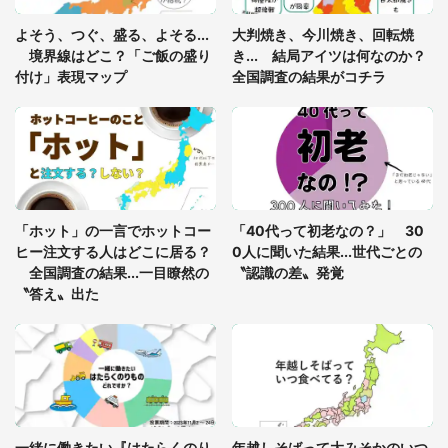
「閉所恐怖症の私は新幹線で大パニック。隣席の青
年に『手を繋いで』とお願いしたら...」 体験談に
よそう、つぐ、盛る、よそる...
大判焼き、今川焼き、回転焼
8万人感動
境界線はどこ？「ご飯の盛り
き... 結局アイツは何なのか？
付け」表現マップ
全国調査の結果がコチラ
「富豪すぎ」1歳息子の〝店頭駄々こね〟の内容に1.
7万人驚がく 「お菓子売り場ならまだしも...」「ハ
ードル高い」
あまりにも四角すぎる猫、激写される 「これもう
座布団だろ」「食パンの耳」と1.4万人困惑
「ホット」の一言でホットコー
「40代って初老なの？」 30
ヒー注文する人はどこに居る？
0人に聞いた結果...世代ごとの
全国調査の結果...一目瞭然の
〝認識の差〟発覚
〝答え〟出た
一緒に働きたい『はたらくのり
年越しそばって大みそかのいつ