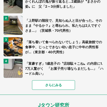
かくれんぼの鬼が振り返ると...2歳娘が〝まさかの
姿〟に 父「2～3分探しました」
「上野駅の階段で、見知らぬ人と目が合った。その
まま『やるか？』と尋ねられ、私たちは2人ですぐ
さま...」（茨城県・70代男性）
「落ち着いて食べられないでしょう」高級旅館での
食事中、じっとできない幼い息子に中年の男性客
が...（東京都・40代男性）
「富豪すぎ」1歳息子の〝店頭駄々こね〟の内容に1.
7万人驚がく 「お菓子売り場ならまだしも...」「ハ
ードル高い」
さらにみる
あまりにも四角すぎる猫、激写される 「これもう
座布団だろ」「食パンの耳」と1.4万人困惑
Jタウン研究所
家に〝デカい蛾〟が居座り続けて3日間...ビビり続