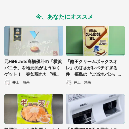
今、あなたにオススメ
元HiHi Jets髙橋優斗の「横浜
「酪王クリームボックスオ
バニラ」を地元民がようやく
レ」の甘さがレベチすぎる
ゲット！ 突如現れた〝横浜
件 福島の〝ご当地パン〟再
新土産〟はどんな味？
現、マジでパンの味もする
井上 慧果
井上 慧果
都道府選択