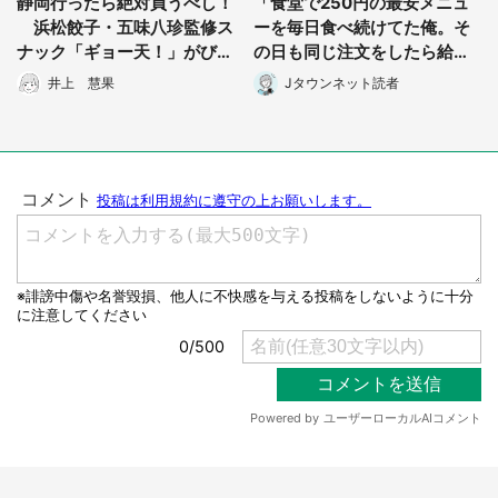
静岡行ったら絶対買うべし！
「食堂で250円の最安メニュ
浜松餃子・五味八珍監修ス
ーを毎日食べ続けてた俺。そ
ナック「ギョー天！」がびっ
の日も同じ注文をしたら給仕
くり仰天のウマさ
のおばさんが...」（栃木県・5
井上 慧果
Jタウンネット読者
0代男性）
選択する