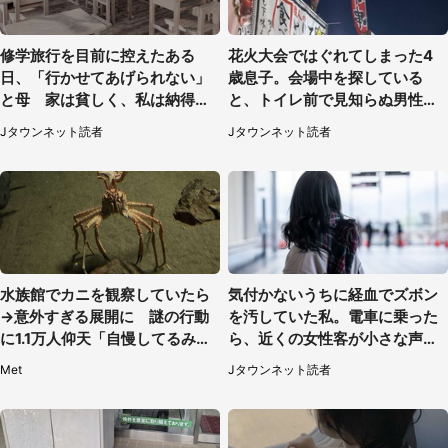
修学旅行を目前に控えたある
花火大会ではぐれてしまった4
日、「行かせてあげられない」
歳息子。会場中を探している
と母 家は貧しく、私は納得し
と、トイレ前で見知らぬ男性に
たけれど...（北海道・70代以上
（東京都・女性）
Jタウンネット読者
Jタウンネット読者
女性）
水族館でカニを観察していたら
気付かないうちに経血でズボン
→意外すぎる展開に 謎の行動
を汚していた私。電車に乗った
に1.1万人仰天「自慢してるみた
ら、近くの女性客が小さな声で
い」
（千葉県・10代女性）
Met
Jタウンネット読者