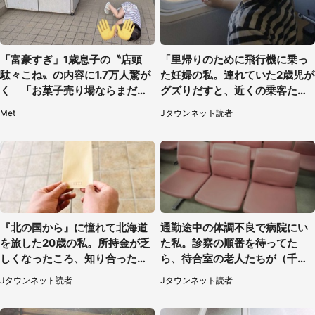
「富豪すぎ」1歳息子の〝店頭
「里帰りのために飛行機に乗っ
駄々こね〟の内容に1.7万人驚が
た妊婦の私。連れていた2歳児が
く 「お菓子売り場ならまだし
グズりだすと、近くの乗客たち
も...」「ハードル高い」
が」（愛知県・40代女性）
Met
Jタウンネット読者
『北の国から』に憧れて北海道
通勤途中の体調不良で病院にい
を旅した20歳の私。所持金が乏
た私。診察の順番を待ってた
しくなったころ、知り合ったオ
ら、待合室の老人たちが（千葉
ジサンに連れて行かれたのは
県・50代男性）
Jタウンネット読者
Jタウンネット読者
（福岡県・50代男性）