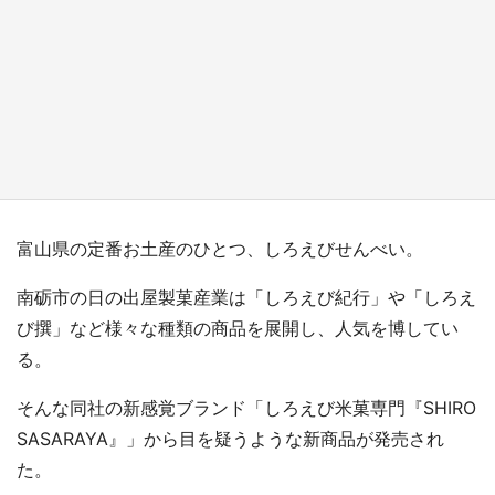
『小林さんちのメイドラゴン』と舞台のモデ
ル・越谷がコラボ 田んぼアートの見頃にあわ
せて企画続々【7／31～】
もっとみる
富山県の定番お土産のひとつ、しろえびせんべい。
南砺市の日の出屋製菓産業は「しろえび紀行」や「しろえ
び撰」など様々な種類の商品を展開し、人気を博してい
る。
そんな同社の新感覚ブランド「しろえび米菓専門『SHIRO
SASARAYA』」から目を疑うような新商品が発売され
た。