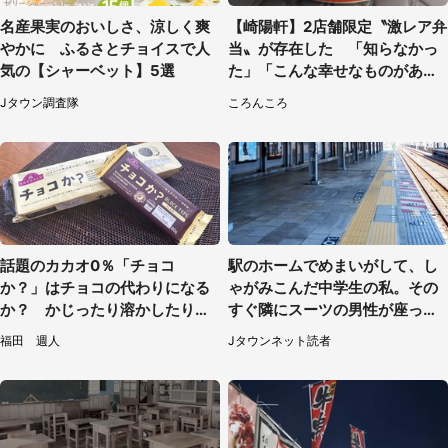
名産果実のおいしさ、涼しく爽
【崎陽軒】2店舗限定〝激レア弁
やかに ふるさとチョイスで人
当〟が存在した 「知らなかっ
気の【シャーベット】5選
た」「こんな幸せなものがあっ
たなんて...」
Jタウン調査隊
ころんころ
話題のカカオ0％「チョコ
駅のホームでめまいがして、し
か？」はチョコの代わりになる
ゃがみこんだ中学生の私。その
か？ かじったり溶かしたりし
すぐ隣にスーツの男性が座って
て食べてみた
きて（千葉県・20代女性）
福田 週人
Jタウンネット読者