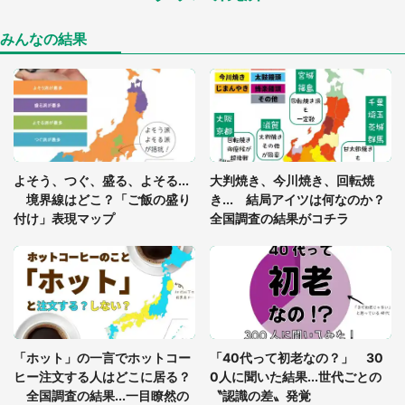
けた住人 判明した〝まさかの正体〟に14万人も困
惑
みんなの結果
「○○がない街に住んでいます」住人の呟きに30万
人驚がく 何が存在しないか、あなたはわかる？
「閉所恐怖症の私は新幹線で大パニック。隣席の青
年に『手を繋いで』とお願いしたら...」 体験談に
よそう、つぐ、盛る、よそる...
大判焼き、今川焼き、回転焼
8万人感動
境界線はどこ？「ご飯の盛り
き... 結局アイツは何なのか？
付け」表現マップ
全国調査の結果がコチラ
梅田の地下街でベビーカーを押しつつ迷う私に、見
知らぬおじいさんがわざわざ声をかけてきて（兵庫
県・30代女性）
「ゾワゾワする」「本当に気持ち悪い」 道端でバ
グっちゃってた〝野生の野菜〟に6.5万人戦慄
「ホット」の一言でホットコー
「40代って初老なの？」 30
ヒー注文する人はどこに居る？
0人に聞いた結果...世代ごとの
全国調査の結果...一目瞭然の
〝認識の差〟発覚