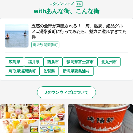
Jタウンウィズ
withあんな街、こんな街
五感の全部が刺激される！ 海、温泉、絶品グル
メ...湯梨浜町に行ってみたら、魅力に溢れすぎてた
件
鳥取県湯梨浜町
広島県
福井県
西条市
静岡県富士宮市
北九州市
鳥取県湯梨浜町
佐賀県
新潟県粟島浦村
Jタウンウィズについて