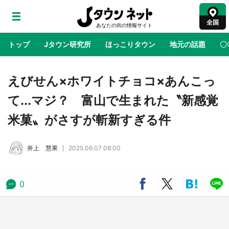
全国
トップ
Jタウン研究所
ほっこりタウン
地元の話題
〇
地域×二次元
絶景
あの時はありがとう
物語がはじ
えびせん×ホワイトチョコ×あんこっ
て...マジ？ 富山で生まれた〝新感覚
ラプラス・ダークネスが栃木県を征服！？ 県
米菓〟がさすが斬新すぎる件
公式プロモ動画で「聖地」が生産されてます
【7／31～1／31】
井上 慧果
2025.06.07 08:00
『薬屋のひとりごと』の〝舞〟の世界に入り込
む 六本木ヒルズ展望台でコラボ、本邦初公開
の「猫猫像」も【8／1～10／26】
0
日向翔陽＆影山飛雄が笹かまを食べる！ アニ
メ『ハイキュー！！』×老舗「鐘崎」コラボで
限定グッズも【8／1～31】