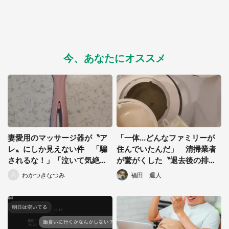
今、あなたにオススメ
妻愛用のマッサージ器が〝ア
「一体...どんなファミリーが
レ〟にしか見えない件 「騙
住んでいたんだ」 清掃業者
されるな！」「泣いて気絶す
が驚がくした〝退去後の排水
る」と4.6万人悲鳴
口〟に17万人瞠目
わかつきなつみ
福田 週人