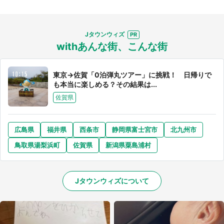
Jタウンウィズ
withあんな街、こんな街
東京→佐賀「0泊弾丸ツアー」に挑戦！ 日帰りで
も本当に楽しめる？その結果は...
佐賀県
広島県
福井県
西条市
静岡県富士宮市
北九州市
鳥取県湯梨浜町
佐賀県
新潟県粟島浦村
Jタウンウィズについて