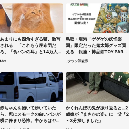
あまりにも四角すぎる猫、激写
鳥取・境港「ゲゲゲの妖怪楽
される 「これもう座布団だ
園」限定だった鬼太郎グッズ買
ろ」「食パンの耳」と1.4万人困
える 銀座・博品館TOY PARK
惑
へ急げ【8／8～31】
Met
Jタウン調査隊
赤ちゃんを抱いて歩いていた
かくれんぼの鬼が振り返ると...2
ら、窓にスモークの白いバンが
歳娘が〝まさかの姿〟に 父「2
横に停まり恐怖。中からはヤン
～3分探しました」
チャそうな男性が...（神奈川