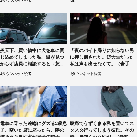
Jタウンネット読者
Met
県・40代女性）
炎天下、買い物中に犬を車に閉
「夜のバイト帰りに知らない男
じ込めてしまった私。鍵が見つ
に押し倒された。短大生だった
からず店員に相談すると（茨城
私は声も出せなくて」（岩手
県・50代女性）
県・50代女性）
Jタウンネット読者
Jタウンネット読者
電車に乗った途端にグズる2歳息
腹痛でうずくまる私を置いてス
子。空いた席に座ったら、隣の
タスタ行ってしまう彼氏。その
怖そうな男性客が息子の帽子に
時、見知らぬ女性が...（愛知