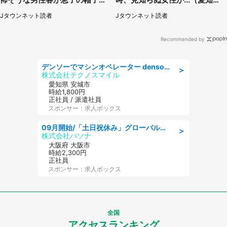
手を伸ばし（千葉県・40代女
県・30代女性）
Jタウンネット読者
Jタウンネット読者
性）
Recommended by
デンソーでマシンオペレーター denso aichi
＞
株式会社テクノスマイル
愛知県 安城市
時給1,800円
正社員 / 派遣社員
スポンサー：求人ボックス
09月開始/「土日祝休み」グローバル企業での産業保健のお仕事/保健師/高時給/残業なし/服装自由
＞
株式会社パソナ
大阪府 大阪市
時給2,300円
正社員
スポンサー：求人ボックス
全国
アクセスランキング