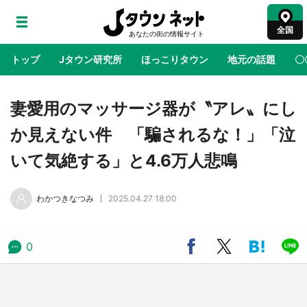
全国
トップ
Jタウン研究所
ほっこりタウン
地元の話題
〇
地域×二次元
絶景
あの時はありがとう
物語がはじ
妻愛用のマッサージ器が〝アレ〟にし
か見えない件 「騙されるな！」「泣
石川県×蓮ノ空女学院スクールアイドルクラブ
いて気絶する」と4.6万人悲鳴
第五弾コラボ開始 メンバーたちとオリジナル
ストーリーを完成させよう【8／10～12／6】
わかつきなつみ
2025.04.27 18:00
アニメ『はたらく細胞』と神奈川県の3度目コ
ラボ 作品の世界観通じて「小児がん」学べる
【8／10～31※平日限定】
0
鳥取・境港「ゲゲゲの妖怪楽園」限定だった鬼
太郎グッズ買える 銀座・博品館TOY PARKへ
急げ【8／8～31】