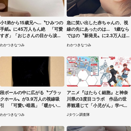
小1弟から15歳兄へ...〝ひみつの
急に笑い出した赤ちゃんの、視
手紙〟に45万人もん絶 「可愛
線の先にあったのは... 1歳なら
すぎ」「おじさんの目から涙出
ではの〝新発見〟に2.3万人ほっ
てきた」
こり
わかつきなつみ
わかつきなつみ
段ボールの中に広がる〝ブラッ
アニメ『はたらく細胞』と神奈
クホール〟が3.9万人の視線吸
川県の3度目コラボ 作品の世
引 「可愛い暗黒」「暖かい
界観通じて「小児がん」学べる
闇」
【8／10～31※平日限定】
わかつきなつみ
Jタウン調査隊