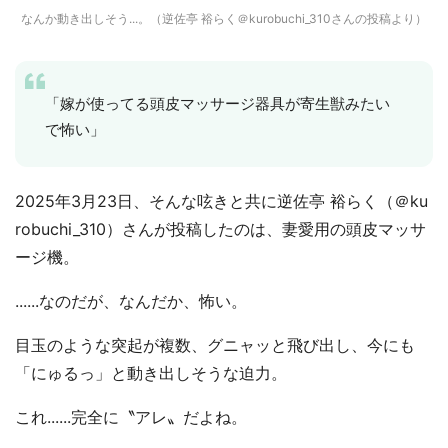
なんか動き出しそう...。（逆佐亭 裕らく＠kurobuchi_310さんの投稿より）
「嫁が使ってる頭皮マッサージ器具が寄生獣みたい
で怖い」
2025年3月23日、そんな呟きと共に逆佐亭 裕らく（＠ku
robuchi_310）さんが投稿したのは、妻愛用の頭皮マッサ
ージ機。
......なのだが、なんだか、怖い。
目玉のような突起が複数、グニャッと飛び出し、今にも
「にゅるっ」と動き出しそうな迫力。
これ......完全に〝アレ〟だよね。