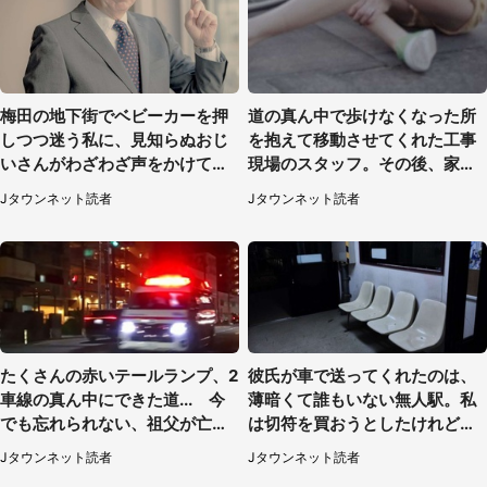
梅田の地下街でベビーカーを押
道の真ん中で歩けなくなった所
しつつ迷う私に、見知らぬおじ
を抱えて移動させてくれた工事
いさんがわざわざ声をかけてき
現場のスタッフ。その後、家ま
て（兵庫県・30代女性）
で私を送ると（大阪府・40代女
Jタウンネット読者
Jタウンネット読者
性）
たくさんの赤いテールランプ、2
彼氏が車で送ってくれたのは、
車線の真ん中にできた道... 今
薄暗くて誰もいない無人駅。私
でも忘れられない、祖父が亡く
は切符を買おうとしたけれど
なった夜に見た光景（30代女
（山形県・20代女性）
Jタウンネット読者
Jタウンネット読者
性）