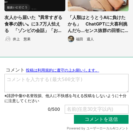
友人から届いた〝異常すぎる
「人類はとうとうAIに負けた
食事の誘い〟に3.7万人怯え
かも」 ChatGPTに大喜利挑
る 「ゾンビの会話」「お前
んだら...センス抜群の回答に1
の友達妖怪だろ」
2万人抱腹絶倒
井上 慧果
福田 週人