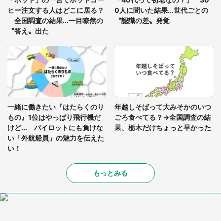
ヒー注文する人はどこに居る？
0人に聞いた結果...世代ごとの
全国調査の結果...一目瞭然の
〝認識の差〟発覚
〝答え〟出た
一緒に働きたい『はたらくのり
年越しそばって大みそかのいつ
もの』1位はやっぱり飛行機だ
ごろ食べてる？→全国調査の結
けど... パイロットにも負けな
果、栃木だけちょっと早かった
い「外航船員」の魅力を伝えた
い！
もっとみる