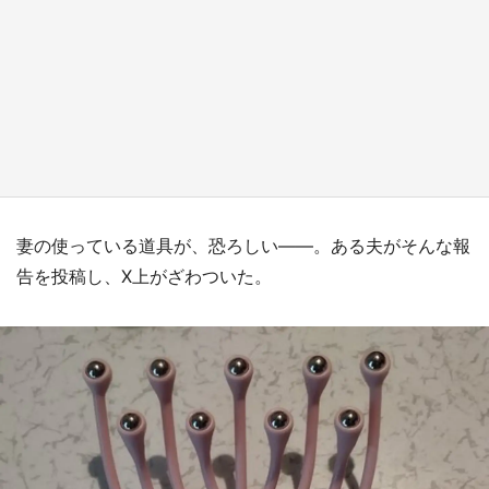
ラプラス・ダークネスが栃木県を征服！？ 県
公式プロモ動画で「聖地」が生産されてます
【7／31～1／31】
もっとみる
妻の使っている道具が、恐ろしい――。ある夫がそんな報
告を投稿し、X上がざわついた。