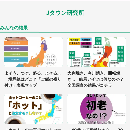
（山口県・30代女性）
Jタウン研究所
「落ち着いて食べられないでしょう」高級旅館での
食事中、じっとできない幼い息子に中年の男性客
が...（東京都・40代男性）
みんなの結果
「閉所恐怖症の私は新幹線で大パニック。隣席の青
年に『手を繋いで』とお願いしたら...」 体験談に
8万人感動
「ゾワゾワする」「本当に気持ち悪い」 道端でバ
よそう、つぐ、盛る、よそる...
大判焼き、今川焼き、回転焼
グっちゃってた〝野生の野菜〟に6.5万人戦慄
境界線はどこ？「ご飯の盛り
き... 結局アイツは何なのか？
付け」表現マップ
全国調査の結果がコチラ
かくれんぼの鬼が振り返ると...2歳娘が〝まさかの
姿〟に 父「2～3分探しました」
発表！一番かっこいいナンバープレートランキン
グ 3位「品川」2位「湘南」、意外な1位は...
「ホット」の一言でホットコー
「40代って初老なの？」 30