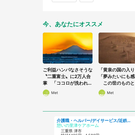
今、あなたにオススメ
ご利益ハンパなさそうな
「黄泉の国の入り
〝二重富士〟に2万人合
「夢みたいにも感
掌 「ココロが洗われて
この世のものと
いく」「最高のショッ
ない...山形の〝
Met
Met
ト」
1万人ぼう然
介護職・ヘルパー/デイサービス/近鉄名古屋線 高田本山/津市/三重県
憩いの里津ケアホーム
三重県 津市