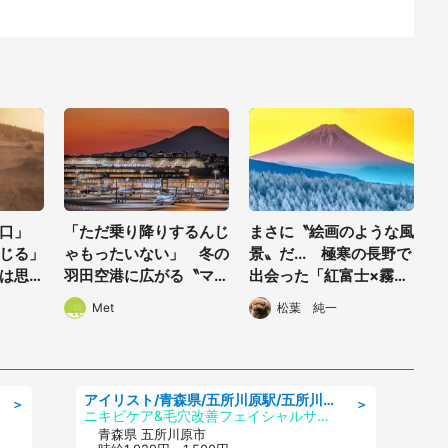
口」
「ただ乗り降りするんじ
まさに〝絵画のような風
じる」
ゃもったいない」 冬の
景〟だ... 極寒の長野で
は思え
羽田空港に広がる〝マジ
出会った「紅富士×霧氷
異景〟に
ックアワーの絶景〟に1.
の森」が美しすぎる
Met
松葉 純一
6万人釘づけ
アイリスト/青森県/五所川原駅/五所川原市
＞
＞
ニキビケア&毛穴改善フェイシャルサロン BELDAD
青森県 五所川原市