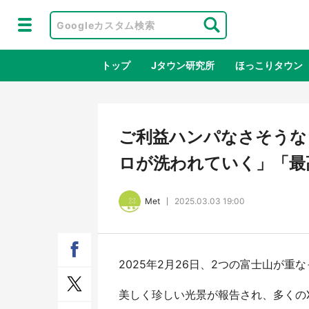
トップ
Jタウン研究所
ほっこりタウン
地域×二次
ご利益ハンパなさそうな
ロが洗われていく」「最
Met
2025.03.03 19:00
2025年2月26日、2つの富士山が重
鳥取・境港「ゲゲゲの妖怪楽園」限定
ラプ
だった鬼太郎グッズ買える 銀座・博
服！
美しく珍しい光景が報告され、多くの
品館TOY PARKへ急げ【8／8～31】
が生