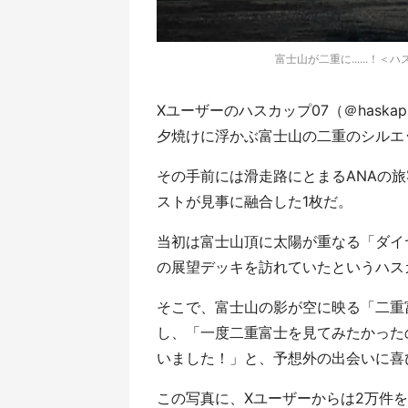
富士山が二重に......！＜
Xユーザーのハスカップ07（＠haska
夕焼けに浮かぶ富士山の二重のシルエ
その手前には滑走路にとまるANAの
ストが見事に融合した1枚だ。
当初は富士山頂に太陽が重なる「ダイ
の展望デッキを訪れていたというハス
そこで、富士山の影が空に映る「二重
し、「一度二重富士を見てみたかった
いました！」と、予想外の出会いに喜
この写真に、Xユーザーからは2万件