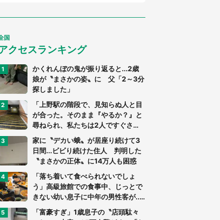
全国
アクセスランキング
かくれんぼの鬼が振り返ると...2歳
娘が〝まさかの姿〟に 父「2～3分
探しました」
「上野駅の階段で、見知らぬ人と目
が合った。そのまま『やるか？』と
尋ねられ、私たちは2人ですぐさ
ま...」（茨城県・70代男性）
家に〝デカい蛾〟が居座り続けて3
日間...ビビり続けた住人 判明した
〝まさかの正体〟に14万人も困惑
「落ち着いて食べられないでしょ
う」高級旅館での食事中、じっとで
きない幼い息子に中年の男性客が...
（東京都・40代男性）
「富豪すぎ」1歳息子の〝店頭駄々