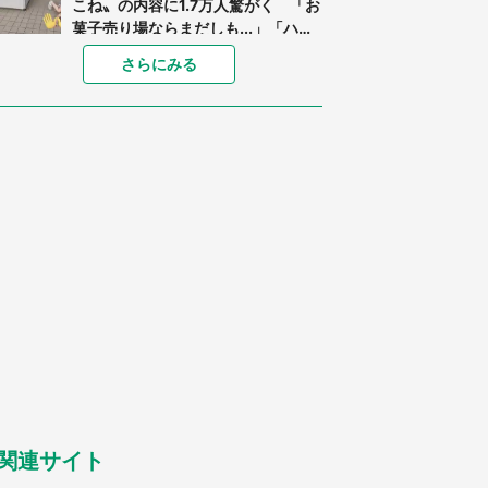
こね〟の内容に1.7万人驚がく 「お
菓子売り場ならまだしも...」「ハー
ドル高い」
「閉所恐怖症の私は新幹線で大パニ
さらにみる
ック。隣席の青年に『手を繋いで』
とお願いしたら...」 体験談に8万
人感動
「ゾワゾワする」「本当に気持ち悪
い」 道端でバグっちゃってた〝野
生の野菜〟に6.5万人戦慄
あまりにも四角すぎる猫、激写され
る 「これもう座布団だろ」「食パ
ンの耳」と1.4万人困惑
「修学旅行に途中参加する娘を送っ
て行ったら、真っ暗な道で遭難状
態。なんとか見つけた民家に助けを
求めると、住人の男性が...」
「孫にあげると思って、あなたにこ
れをあげる」 真夏の山道で見知ら
ぬお婆さんに握らされたもの（山口
県・30代女性）
関連サイト