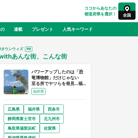
ココからあなたの
都道府県を選択！
全国
もの
連載
プレゼント
人気キーワード
Jタウンウィズ
withあんな街、こんな街
るさと納税
山形
福島
千葉
東京
神奈川
パワーアップしたのは「恐
竜博物館」だけじゃない
至る所でヤツらを発見...福
井県はもはや「ジュラシッ
福井県
ク・ワールド」だった
広島県
福井県
西条市
奈良
和歌山
静岡県富士宮市
北九州市
山口
世界
日向翔陽＆影山飛雄が笹かまを食べ
鳥取県湯梨浜町
佐賀県
でコ
る！ アニメ『ハイキュー！！』×老
【8
舗「鐘崎」コラボで限定グッズも【8
新潟県粟島浦村