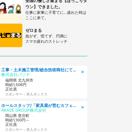
全国の優しさ集まる【ほっこりタ
ウン】できました。
仕事に家事に子育てに...疲れた時は
ここに来て。
ゼロまる
急がず、慌てず、円満に
スマホ疲れのストレッチ
工事・土木施工管理/総合技術商社にて施工管理のお仕事/即日勤務可/車通勤可/工事・土木施工管理/生産・品質管理
＞
株式会社パソナ
福岡県 北九州市
時給1,506円
正社員
スポンサー：求人ボックス
ホールスタッフ/「家具屋が営むカフェスタッフ!」週2日～OK!嬉しいまかない付き/岡山県/浅口郡里庄町
＞
AKASE GROUP株式会社
岡山県 里庄町
時給1,100円～
正社員
スポンサー：求人ボックス