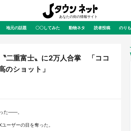
地元の話題
〇〇してみた
動物ネタ
読者投稿
のり
全国
全国
北海道
北海道
元
絶景
あの時はありがとう
物語がはじまる町へ
ふ
青森
岩手
宮城
秋田
東北
〝二重富士〟に2万人合掌 「ココ
茨城
栃木
群馬
埼玉
関東
高のショット」
新潟
山梨
長野
甲信越
岐阜
静岡
愛知
三重
東海
富山
石川
福井
北陸
滋賀
京都
大阪
兵庫
関西
なった――。
鳥取
島根
岡山
広島
中国
ラス・ダークネスが栃木県を征
『薬屋のひとりごと』の〝舞〟の
？ 県公式プロモ動画で「聖地」
に入り込む 六本木ヒルズ展望台
Xユーザーの目を奪った。
徳島
香川
愛媛
高知
四国
産されてます【7／31～1／31】
ラボ、本邦初公開の「猫猫像」も