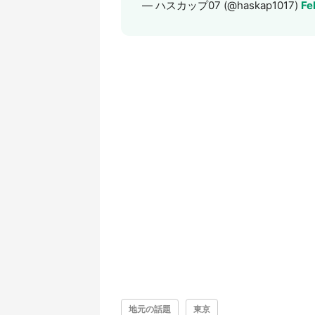
— ハスカップ07 (@haskap1017)
Fe
地元の話題
東京