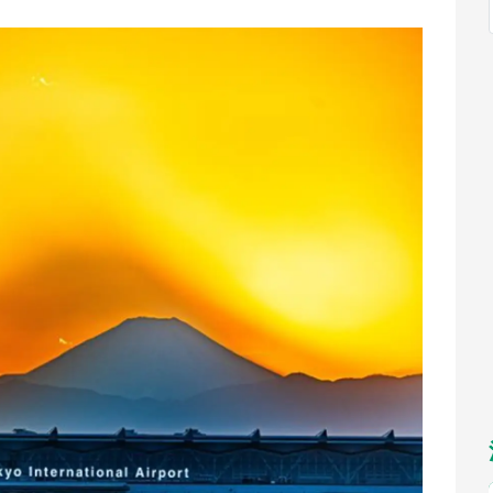
福岡
佐賀
長崎
熊本
九州
／1～10／26】
もっとみる
選択