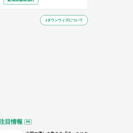
大分
宮崎
鹿児島
沖縄
／1～31】
Jタウンウィズについて
する
注目情報