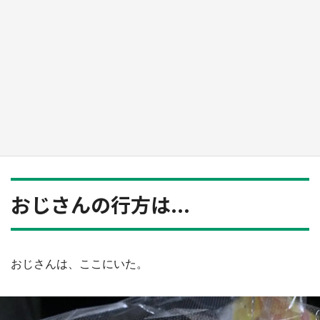
『薬屋のひとりごと』の〝舞〟の世界に入り込
む 六本木ヒルズ展望台でコラボ、本邦初公開
の「猫猫像」も【8／1～10／26】
もっとみる
おじさんの行方は...
おじさんは、ここにいた。