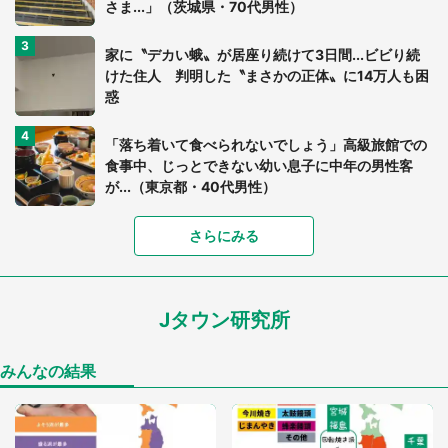
さま...」（茨城県・70代男性）
家に〝デカい蛾〟が居座り続けて3日間...ビビり続
けた住人 判明した〝まさかの正体〟に14万人も困
惑
「落ち着いて食べられないでしょう」高級旅館での
食事中、じっとできない幼い息子に中年の男性客
が...（東京都・40代男性）
さらにみる
「可愛いのにホラー」「事件性を感じる」 ふわふ
わアザラシの〝赤い異変〟に3.2万人戦慄
Jタウン研究所
「孫にあげると思って、あなたにこれをあげる」
真夏の山道で見知らぬお婆さんに握らされたもの
（山口県・30代女性）
みんなの結果
「ゾワゾワする」「本当に気持ち悪い」 道端でバ
グっちゃってた〝野生の野菜〟に6.5万人戦慄