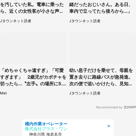
を汚していた私。電車に乗った
緒だったおじいさん。ある日、
ら、近くの女性客が小さな声で
車内で立ってたら後ろから...」
（千葉県・10代女性）
Jタウンネット読者
Jタウンネット読者
「めちゃくちゃ遠すぎ」「可愛
幼い息子だけを乗せて、母親を
すぎます」 2歳児がカボチャを
置き去りに路線バスが急発進。
切ったら...〝左手〟の場所に5.3
次の便で追いかけたら、見知ら
万人もん絶
ぬ若い女性が（京都府・60代女
Met
Jタウンネット読者
性）
Recommended by
構内作業オペレーター
＞
株式会社プラス・ワン
神奈川県 海老名市