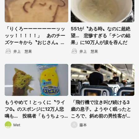
「りくろーーーーーーーッッ
551が〝ある時〟なのに超絶
ッッ！！！！！」 あのチー
望... 悲惨すぎる「チンの結
ズケーキから〝おじさん〟消
果」に10万人が涙を吞んだ
失...悲しすぎる事件の真相と
井上 慧果
井上 慧果
は
もうやめて！とっくに〝ライ
「飛行機で泣き叫び続ける3
フ0〟のスポンジに12万人悲
歳の息子。ようやく眠ったと
鳴も... 投稿者「もうちょっ
ころで、斜め前の男性客が振
と使おうかな、と思いま
り返り...」（都道府県・年齢
Met
藤本
す！」
性別不明）