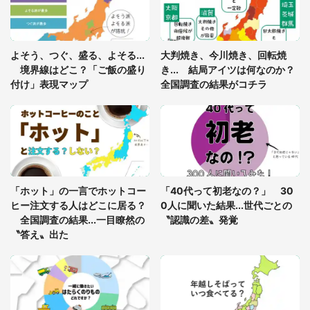
「閉所恐怖症の私は新幹線で大パニック。隣席の青
年に『手を繋いで』とお願いしたら...」 体験談に
よそう、つぐ、盛る、よそる...
大判焼き、今川焼き、回転焼
8万人感動
境界線はどこ？「ご飯の盛り
き... 結局アイツは何なのか？
付け」表現マップ
全国調査の結果がコチラ
「富豪すぎ」1歳息子の〝店頭駄々こね〟の内容に1.
7万人驚がく 「お菓子売り場ならまだしも...」「ハ
ードル高い」
あまりにも四角すぎる猫、激写される 「これもう
座布団だろ」「食パンの耳」と1.4万人困惑
「ホット」の一言でホットコー
「40代って初老なの？」 30
ヒー注文する人はどこに居る？
0人に聞いた結果...世代ごとの
全国調査の結果...一目瞭然の
〝認識の差〟発覚
〝答え〟出た