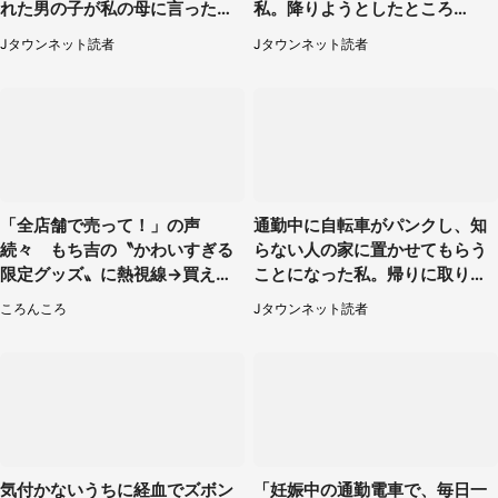
れた男の子が私の母に言ったの
私。降りようとしたところ
は...」（千葉県・20代女性）
で...」（大阪府・30代女性）
Jタウンネット読者
Jタウンネット読者
「全店舗で売って！」の声
通勤中に自転車がパンクし、知
続々 もち吉の〝かわいすぎる
らない人の家に置かせてもらう
限定グッズ〟に熱視線→買える
ことになった私。帰りに取りに
のは地元だけ？本社に聞く
行くと、なんと...（東京都・40
ころんころ
Jタウンネット読者
代女性）
気付かないうちに経血でズボン
「妊娠中の通勤電車で、毎日一