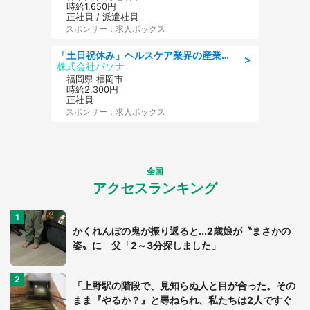
時給1,650円
正社員 / 派遣社員
スポンサー：求人ボックス
「土日祝休み」ヘルスケア業界の産業保健師/高時給/未経験OK/要資格:保健師、正看護師
＞
株式会社パソナ
福岡県 福岡市
時給2,300円
正社員
スポンサー：求人ボックス
全国
アクセスランキング
かくれんぼの鬼が振り返ると...2歳娘が〝まさかの
姿〟に 父「2～3分探しました」
「上野駅の階段で、見知らぬ人と目が合った。その
まま『やるか？』と尋ねられ、私たちは2人ですぐ