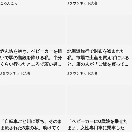
はわかる？
られて（秋田県・60代女性）
ころんころ
Jタウンネット読者
赤ん坊を抱き、ベビーカーを担
北海道旅行で財布を盗まれた
いで駅の階段を降りる私。半分
私。市場で土産を買えずにいる
くらい行ったところで若い男性
と、店の人が「ご飯を買って、
が...（埼玉県・50代女性）
持って来い」（50代男性）
Jタウンネット読者
Jタウンネット読者
「自転車ごと川に落ち、そのま
「ベビーカーに0歳娘を乗せた
ま流された3歳の私。助けてく
まま、女性専用車に乗車した