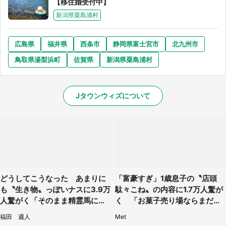
【移住婚受付中】
新潟県粟島浦村
広島県
福井県
西条市
静岡県富士宮市
北九州市
鳥取県湯梨浜町
佐賀県
新潟県粟島浦村
Jタウンウィズについて
どうしてこうなった あまりに
「富豪すぎ」1歳息子の〝店頭
も〝生き物〟っぽいナスに3.9万
駄々こね〟の内容に1.7万人驚が
人驚がく「そのまま精霊馬に使
く 「お菓子売り場ならまだし
えそう」
も...」「ハードル高い」
福田 週人
Met