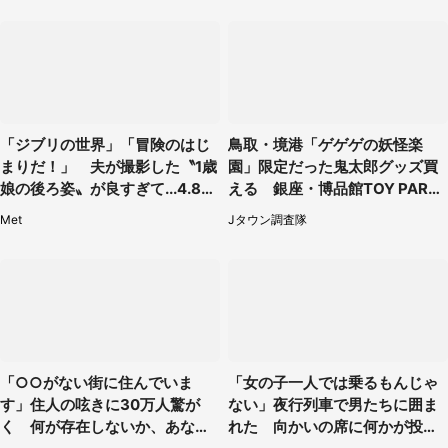
「ジブリの世界」「冒険のはじ
鳥取・境港「ゲゲゲの妖怪楽
まりだ！」 夫が撮影した〝1歳
園」限定だった鬼太郎グッズ買
娘の後ろ姿〟が良すぎて...4.8万
える 銀座・博品館TOY PARK
人感激
へ急げ【8／8～31】
Met
Jタウン調査隊
「○○がない街に住んでいま
「女の子一人では乗るもんじゃ
す」住人の呟きに30万人驚が
ない」夜行列車で男たちに囲ま
く 何が存在しないか、あなた
れた 向かいの席に何かが投げ