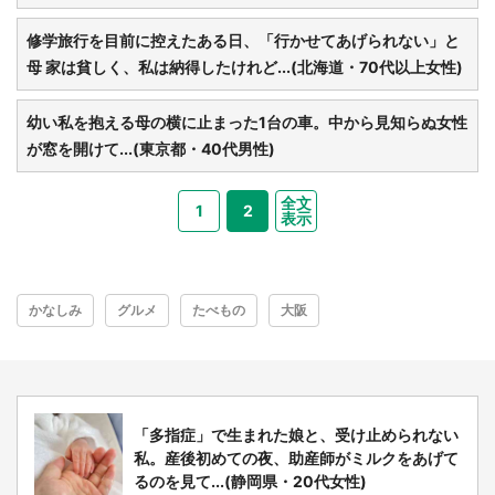
修学旅行を目前に控えたある日、「行かせてあげられない」と
都道府選択
母 家は貧しく、私は納得したけれど...(北海道・70代以上女性)
幼い私を抱える母の横に止まった1台の車。中から見知らぬ女性
が窓を開けて...(東京都・40代男性)
全文
1
2
表示
かなしみ
グルメ
たべもの
大阪
「多指症」で生まれた娘と、受け止められない
私。産後初めての夜、助産師がミルクをあげて
選択する
るのを見て...(静岡県・20代女性)