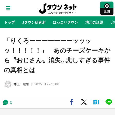
全国
トップ
Jタウン研究所
ほっこりタウン
地元の話題
〇
地域×二次元
絶景
あの時はありがとう
物語がはじ
「りくろーーーーーーーッッッ
ッ！！！！！」 あのチーズケーキか
アニメ『はたらく細胞』と神奈川県の3度目コ
ら〝おじさん〟消失...悲しすぎる事件
ラボ 作品の世界観通じて「小児がん」学べる
【8／10～31※平日限定】
の真相とは
鳥取・境港「ゲゲゲの妖怪楽園」限定だった鬼
井上 慧果
2025.01.22 18:00
太郎グッズ買える 銀座・博品館TOY PARKへ
急げ【8／8～31】
0
ラプラス・ダークネスが栃木県を征服！？ 県
公式プロモ動画で「聖地」が生産されてます
【7／31～1／31】