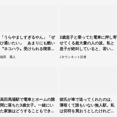
「うらやましすぎるやん」「ぜ
2歳息子と乗ってた電車に押し寄
ひ通いたい」 あまりにも酷い
せてくる超大量の人の波。私と
〝ネコハラ〟受けられる喫茶店
息子が絶叫していると、若いカ
に5.3万人驚がく
ップルの乗客が...（東京都・60
福田 週人
Jタウンネット読者
代女性）
高田馬場駅で電車とホームの隙
彼氏が車で送ってくれたのは、
間に落ちた3歳女子。一緒にい
薄暗くて誰もいない無人駅。私
た家族はどうすることもできな
は切符を買おうとしたけれど
くて...（埼玉県・50代女性）
（山形県・20代女性）