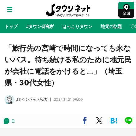
全国
トップ
Jタウン研究所
ほっこりタウン
地元の話題
〇
地域×二次元
絶景
あの時はありがとう
物語がはじ
「旅行先の宮崎で時間になっても来な
いバス。待ち続ける私のために地元民
ラプラス・ダークネスが栃木県を征服！？ 県
が会社に電話をかけると...」（埼玉
公式プロモ動画で「聖地」が生産されてます
【7／31～1／31】
県・30代女性）
『薬屋のひとりごと』の〝舞〟の世界に入り込
Jタウンネット読者
2024.11.21 06:00
む 六本木ヒルズ展望台でコラボ、本邦初公開
の「猫猫像」も【8／1～10／26】
0
日向翔陽＆影山飛雄が笹かまを食べる！ アニ
メ『ハイキュー！！』×老舗「鐘崎」コラボで
限定グッズも【8／1～31】