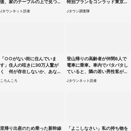
後、家のテーブルの上で見つけ
特別プランをコンラッド東京が
たものは（福岡県・30代女性）
販売【8／3～10／16】
Jタウンネット読者
Jタウン調査隊
「○○がない街に住んでいま
登山帰りの高齢者が仲間6人で
す」住人の呟きに30万人驚が
電車に乗車。車内でバタバタし
く 何が存在しないか、あなた
ていると、隣の若い男性客が
はわかる？
（神奈川県・70代女性）
ころんころ
Jタウンネット読者
里帰り出産のため乗った新幹線
「よこしなさい」私の持ち物を