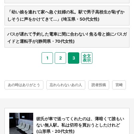
「幼い娘を連れて家へ急ぐ妊婦の私。駅で男子高校生が恥ずか
しそうに声をかけてきて...」(埼玉県・50代女性)
バスが遅れて予約した電車に間に合わない! 焦る母と娘にバスガ
イドと運転手が(静岡県・70代女性)
全文
1
2
3
表示
あの時はありがとう
忘れられないあの人
読者投稿
宮崎
彼氏が車で送ってくれたのは、薄暗くて誰もい
ない無人駅。私は切符を買おうとしたけれど
(山形県・20代女性)