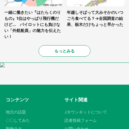
一緒に働きたい『はたらくのり
年越しそばって大みそかのいつ
もの』1位はやっぱり飛行機だ
ごろ食べてる？→全国調査の結
けど... パイロットにも負けな
果、栃木だけちょっと早かった
い「外航船員」の魅力を伝えた
い！
もっとみる
コンテンツ
サイト関連
地元の話題
Jタウンネットについて
〇〇してみた
読者投稿フォーム
動物ネタ
お問い合わせ