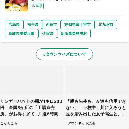
広島県
広島県
福井県
西条市
静岡県富士宮市
北九州市
鳥取県湯梨浜町
佐賀県
新潟県粟島浦村
Jタウンウィズについて
リンガーハットの麺が1キロ200
「親も先生も、友達も信用でき
円 全国3か所の「工場直売
ない」 下校中、川に入ろうと
所」がお得すぎて...片道6時間か
足を踏み出した女子高生と、彼
けて来た人も
女を止めた予想外の存在
ころんころ
Jタウンネット読者