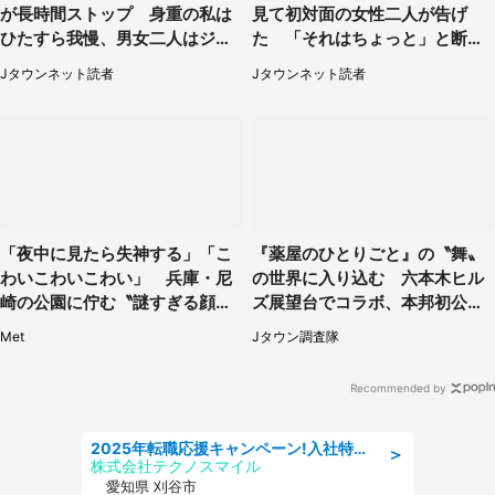
が長時間ストップ 身重の私は
見て初対面の女性二人が告げ
ひたすら我慢、男女二人はジュ
た 「それはちょっと」と断っ
ースを買ってきて（50代女性）
たわけ（東京都・40代女性）
Jタウンネット読者
Jタウンネット読者
「夜中に見たら失神する」「こ
『薬屋のひとりごと』の〝舞〟
わいこわいこわい」 兵庫・尼
の世界に入り込む 六本木ヒル
崎の公園に佇む〝謎すぎる顔〟
ズ展望台でコラボ、本邦初公開
に1.3万人戦慄
の「猫猫像」も【8／1～10／2
Met
Jタウン調査隊
6】
Recommended by
2025年転職応援キャンペーン!入社特典58万円/デンソーで働こう!自動車工場で小型部品の検査業務 denso aichi
＞
株式会社テクノスマイル
愛知県 刈谷市