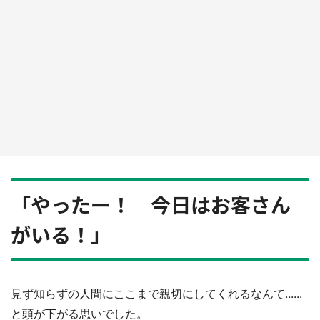
『小林さんちのメイドラゴン』と舞台のモデ
ル・越谷がコラボ 田んぼアートの見頃にあわ
せて企画続々【7／31～】
もっとみる
「やったー！ 今日はお客さん
がいる！」
見ず知らずの人間にここまで親切にしてくれるなんて......
と頭が下がる思いでした。