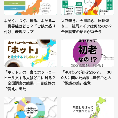
8万人感動
「ゾワゾワする」「本当に気持ち悪い」 道端でバ
よそう、つぐ、盛る、よそる...
大判焼き、今川焼き、回転焼
グっちゃってた〝野生の野菜〟に6.5万人戦慄
境界線はどこ？「ご飯の盛り
き... 結局アイツは何なのか？
付け」表現マップ
全国調査の結果がコチラ
「○○がない街に住んでいます」住人の呟きに30万
人驚がく 何が存在しないか、あなたはわかる？
「修学旅行に途中参加する娘を送って行ったら、真
っ暗な道で遭難状態。なんとか見つけた民家に助け
「ホット」の一言でホットコー
「40代って初老なの？」 30
を求めると、住人の男性が...」
ヒー注文する人はどこに居る？
0人に聞いた結果...世代ごとの
全国調査の結果...一目瞭然の
〝認識の差〟発覚
〝答え〟出た