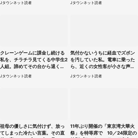
Jタウンネット読者
Jタウンネット読者
クレーンゲームに課金し続ける
気付かないうちに経血でズボン
私を、チラチラ見てくる中学生2
を汚していた私。電車に乗った
人組。諦めてその台から退く
ら、近くの女性客が小さな声で
と、後ろから声が（東京都・40
（千葉県・10代女性）
Jタウンネット読者
Jタウンネット読者
代女性）
祖母の優しさに気付けず、放っ
11年ぶり開催の「東京湾大華火
てしまった冷たい言葉。その直
祭」を特等席で 10／24限定の