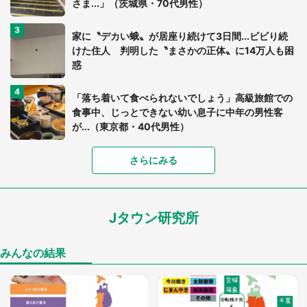
さま...」（茨城県・70代男性）
家に〝デカい蛾〟が居座り続けて3日間...ビビり続
けた住人 判明した〝まさかの正体〟に14万人も困
惑
「落ち着いて食べられないでしょう」高級旅館での
食事中、じっとできない幼い息子に中年の男性客
が...（東京都・40代男性）
「富豪すぎ」1歳息子の〝店頭駄々こね〟の内容に1.
さらにみる
7万人驚がく 「お菓子売り場ならまだしも...」「ハ
ードル高い」
Jタウン研究所
あまりにも四角すぎる猫、激写される 「これもう
座布団だろ」「食パンの耳」と1.4万人困惑
みんなの結果
「閉所恐怖症の私は新幹線で大パニック。隣席の青
年に『手を繋いで』とお願いしたら...」 体験談に