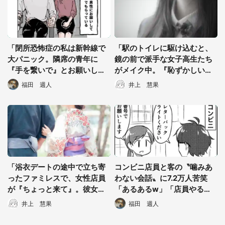
「閉所恐怖症の私は新幹線で
「駅のトイレに駆け込むと、
大パニック。隣席の青年に
鏡の前で派手な女子高生たち
『手を繋いで』とお願いした
がメイク中。『恥ずかしい
選択する
ら...」 体験談に8万人感動
な』と思いつつ個室に入った
福田 週人
井上 慧果
ら...」（神奈川県・40代女
性）
「浴衣デートの途中で立ち寄
コンビニ店員と客の〝噛みあ
ったファミレスで、女性店員
わない会話〟に7.2万人苦笑
が『ちょっと来て』。彼女は
「あるあるw」「店員やるこ
私をトイレに連れていき...」
と多すぎ」
井上 慧果
福田 週人
（新潟県・30代女性）