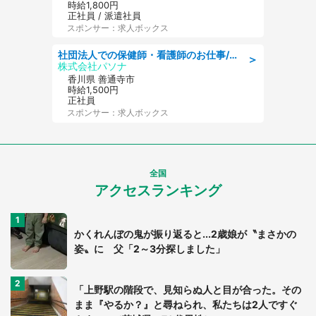
時給1,800円
正社員 / 派遣社員
スポンサー：求人ボックス
社団法人での保健師・看護師のお仕事/未経験OK/要資格:普通免許、保健師、正看護師
＞
株式会社パソナ
香川県 善通寺市
時給1,500円
正社員
スポンサー：求人ボックス
全国
アクセスランキング
かくれんぼの鬼が振り返ると...2歳娘が〝まさかの
姿〟に 父「2～3分探しました」
「上野駅の階段で、見知らぬ人と目が合った。その
まま『やるか？』と尋ねられ、私たちは2人ですぐ