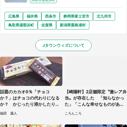
広島県
福井県
西条市
静岡県富士宮市
北九州市
鳥取県湯梨浜町
佐賀県
新潟県粟島浦村
Jタウンウィズについて
話題のカカオ0％「チョコ
【崎陽軒】2店舗限定〝激レア弁
か？」はチョコの代わりになる
当〟が存在した 「知らなかっ
か？ かじったり溶かしたりし
た」「こんな幸せなものがあっ
て食べてみた
たなんて...」
福田 週人
ころんころ