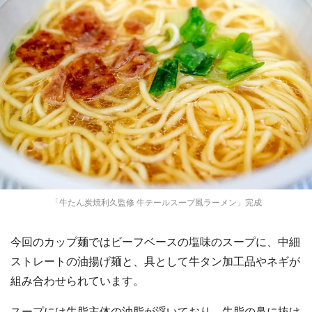
「牛たん炭焼利久監修 牛テールスープ風ラーメン」完成
今回のカップ麺ではビーフベースの塩味のスープに、中細
ストレートの油揚げ麺と、具として牛タン加工品やネギが
組み合わせられています。
スープには牛脂主体の油脂が浮いており、牛脂の鼻に抜け