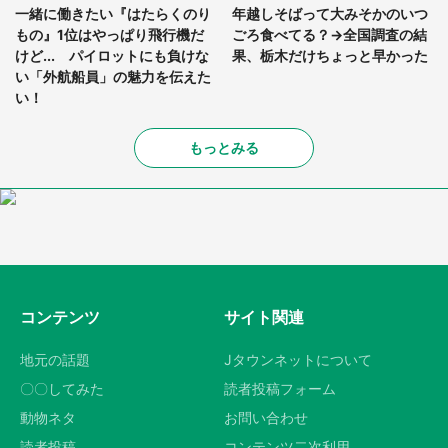
一緒に働きたい『はたらくのり
年越しそばって大みそかのいつ
もの』1位はやっぱり飛行機だ
ごろ食べてる？→全国調査の結
けど... パイロットにも負けな
果、栃木だけちょっと早かった
い「外航船員」の魅力を伝えた
い！
もっとみる
コンテンツ
サイト関連
地元の話題
Jタウンネットについて
〇〇してみた
読者投稿フォーム
動物ネタ
お問い合わせ
読者投稿
コンテンツ二次利用