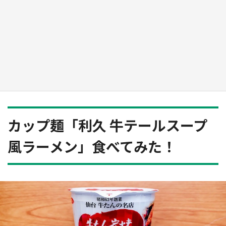
『薬屋のひとりごと』の〝舞〟の世界に入り込
む 六本木ヒルズ展望台でコラボ、本邦初公開
の「猫猫像」も【8／1～10／26】
もっとみる
カップ麺「利久 牛テールスープ
風ラーメン」食べてみた！