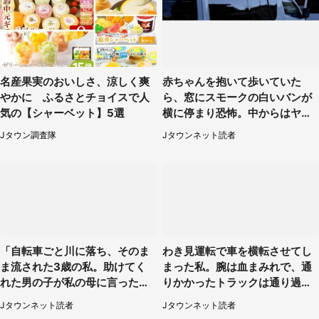
名産果実のおいしさ、涼しく爽
赤ちゃんを抱いて歩いていた
やかに ふるさとチョイスで人
ら、窓にスモークの白いバンが
気の【シャーベット】5選
横に停まり恐怖。中からはヤン
チャそうな男性が...（神奈川
Jタウン調査隊
Jタウンネット読者
県・40代女性）
「自転車ごと川に落ち、そのま
わき見運転で車を横転させてし
ま流された3歳の私。助けてく
まった私。腕は血まみれで、通
れた男の子が私の母に言ったの
りかかったトラックは通り過ぎ
は...」（千葉県・20代女性）
ていき...（福岡県・30代女性）
Jタウンネット読者
Jタウンネット読者