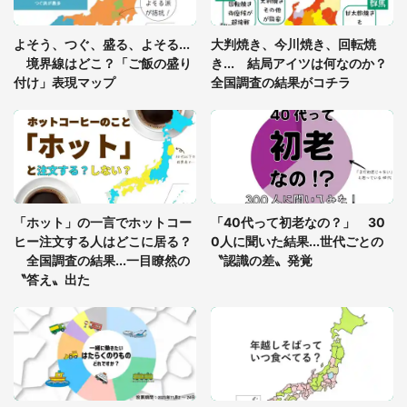
「閉所恐怖症の私は新幹線で大パニック。隣席の青
年に『手を繋いで』とお願いしたら...」 体験談に
よそう、つぐ、盛る、よそる...
大判焼き、今川焼き、回転焼
8万人感動
境界線はどこ？「ご飯の盛り
き... 結局アイツは何なのか？
付け」表現マップ
全国調査の結果がコチラ
「富豪すぎ」1歳息子の〝店頭駄々こね〟の内容に1.
7万人驚がく 「お菓子売り場ならまだしも...」「ハ
ードル高い」
あまりにも四角すぎる猫、激写される 「これもう
座布団だろ」「食パンの耳」と1.4万人困惑
「ホット」の一言でホットコー
「40代って初老なの？」 30
ヒー注文する人はどこに居る？
0人に聞いた結果...世代ごとの
全国調査の結果...一目瞭然の
〝認識の差〟発覚
〝答え〟出た