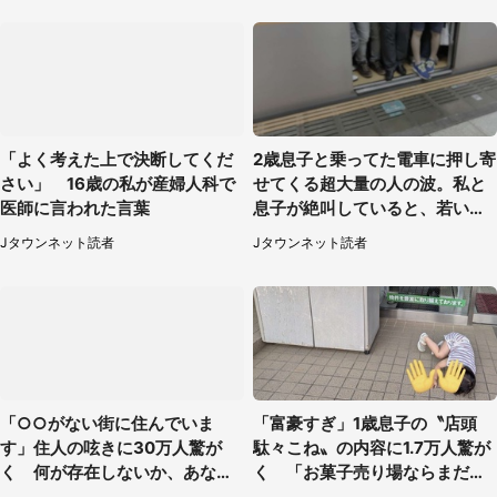
「よく考えた上で決断してくだ
2歳息子と乗ってた電車に押し寄
さい」 16歳の私が産婦人科で
せてくる超大量の人の波。私と
医師に言われた言葉
息子が絶叫していると、若いカ
ップルの乗客が...（東京都・60
Jタウンネット読者
Jタウンネット読者
代女性）
「○○がない街に住んでいま
「富豪すぎ」1歳息子の〝店頭
す」住人の呟きに30万人驚が
駄々こね〟の内容に1.7万人驚が
く 何が存在しないか、あなた
く 「お菓子売り場ならまだし
はわかる？
も...」「ハードル高い」