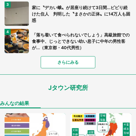
家に〝デカい蛾〟が居座り続けて3日間...ビビり続
けた住人 判明した〝まさかの正体〟に14万人も困
惑
「落ち着いて食べられないでしょう」高級旅館での
食事中、じっとできない幼い息子に中年の男性客
が...（東京都・40代男性）
さらにみる
「可愛いのにホラー」「事件性を感じる」 ふわふ
わアザラシの〝赤い異変〟に3.2万人戦慄
Jタウン研究所
「孫にあげると思って、あなたにこれをあげる」
真夏の山道で見知らぬお婆さんに握らされたもの
（山口県・30代女性）
みんなの結果
「ゾワゾワする」「本当に気持ち悪い」 道端でバ
グっちゃってた〝野生の野菜〟に6.5万人戦慄