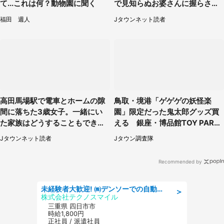
て...これは何？動物園に聞く
で見知らぬお婆さんに握らされ
たもの（山口県・30代女性）
福田 週人
Jタウンネット読者
高田馬場駅で電車とホームの隙
鳥取・境港「ゲゲゲの妖怪楽
間に落ちた3歳女子。一緒にい
園」限定だった鬼太郎グッズ買
た家族はどうすることもできな
える 銀座・博品館TOY PARK
くて...（埼玉県・50代女性）
へ急げ【8／8～31】
Jタウンネット読者
Jタウン調査隊
Recommended by
未経験者大歓迎! ㈱デンソーでの自動車部品の組立作業 denso aichi
＞
株式会社テクノスマイル
三重県 四日市市
時給1,800円
正社員 / 派遣社員