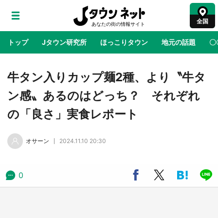
全国
トップ
Jタウン研究所
ほっこりタウン
地元の話題
〇
地域×二次元
絶景
あの時はありがとう
物語がはじ
牛タン入りカップ麺2種、より〝牛タ
ン感〟あるのはどっち？ それぞれ
アニメ『はたらく細胞』と神奈川県の3度目コ
の「良さ」実食レポート
ラボ 作品の世界観通じて「小児がん」学べる
【8／10～31※平日限定】
オサーン
2024.11.10 20:30
鳥取・境港「ゲゲゲの妖怪楽園」限定だった鬼
太郎グッズ買える 銀座・博品館TOY PARKへ
急げ【8／8～31】
0
ラプラス・ダークネスが栃木県を征服！？ 県
公式プロモ動画で「聖地」が生産されてます
【7／31～1／31】