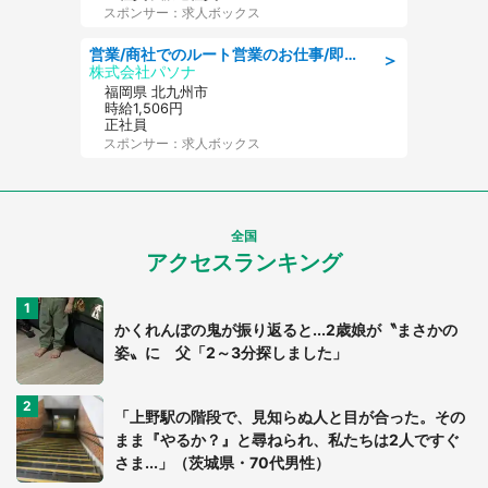
スポンサー：求人ボックス
営業/商社でのルート営業のお仕事/即日勤務可/車通勤可/営業
＞
株式会社パソナ
福岡県 北九州市
時給1,506円
正社員
スポンサー：求人ボックス
全国
アクセスランキング
かくれんぼの鬼が振り返ると...2歳娘が〝まさかの
姿〟に 父「2～3分探しました」
「上野駅の階段で、見知らぬ人と目が合った。その
まま『やるか？』と尋ねられ、私たちは2人ですぐ
さま...」（茨城県・70代男性）