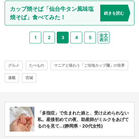
カップ焼そば「仙台牛タン風味塩
続きを読む
焼そば」食べてみた！
全文
1
2
3
4
5
表示
グルメ
たべもの
マニアと味わう「ご当地カップ麺」の世界
連載
宮城
「多指症」で生まれた娘と、受け止められない
私。産後初めての夜、助産師がミルクをあげて
るのを見て...(静岡県・20代女性)