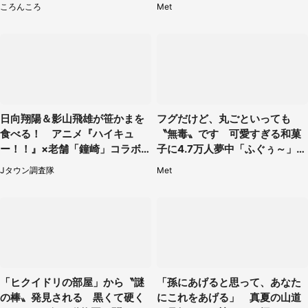
ころんころ
Met
日向翔陽＆影山飛雄が笹かまを
フグだけど、丸ごといっても
食べる！ アニメ『ハイキュ
〝無毒〟です 可愛すぎる和菓
ー！！』×老舗「鐘崎」コラボ
子に4.7万人夢中「ふぐぅ～」
で限定グッズも【8／1～31】
「職人の技ですね」
Jタウン調査隊
Met
「ヒクイドリの部屋」から〝謎
「孫にあげると思って、あなた
の棒〟発見される 黒くて硬く
にこれをあげる」 真夏の山道