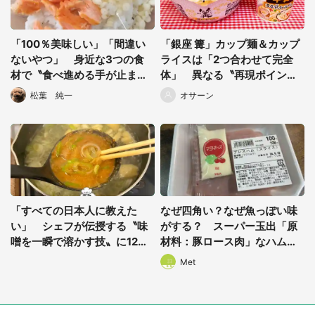
「100％美味しい」「間違い
「銀座 篝」カップ麺＆カップ
ないやつ」 身近な3つの食
ライスは「2つ合わせて完全
材で〝食べ進める手が止まら
体」 異なる〝再現ポイン
ない〟絶品おにぎりが爆誕
ト〟で味わうリッチ感
松葉 純一
オサーン
「すべての日本人に教えた
なぜ四角い？なぜ魚っぽい味
い」 シェフが伝授する〝味
がする？ スーパー玉出「原
噌を一瞬で溶かす技〟に12万
材料：豚ロース肉」なハムの
人大感謝
謎
Met