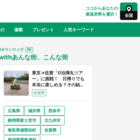
ココからあなたの
都道府県を選択！
全国
もの
連載
プレゼント
人気キーワード
Jタウンウィズ
withあんな街、こんな街
るさと納税
山形
福島
千葉
東京
神奈川
東京→佐賀「0泊弾丸ツア
ー」に挑戦！ 日帰りでも
本当に楽しめる？その結果
は...
佐賀県
広島県
福井県
西条市
奈良
和歌山
静岡県富士宮市
北九州市
山口
世界
日向翔陽＆影山飛雄が笹かまを食べ
鳥取県湯梨浜町
佐賀県
でコ
る！ アニメ『ハイキュー！！』×老
【8
舗「鐘崎」コラボで限定グッズも【8
新潟県粟島浦村