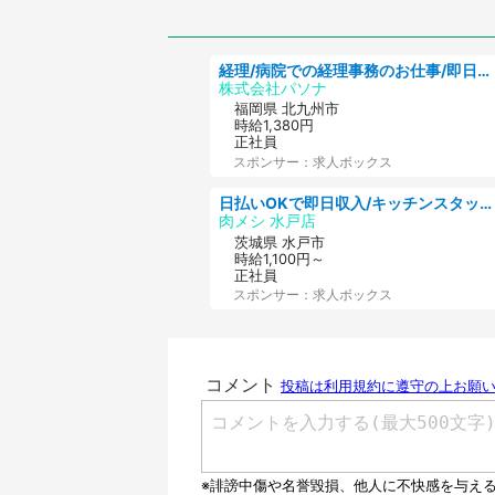
代女性)
経理/病院での経理事務のお仕事/即日勤務可/車通勤可/経理/一般事務
株式会社パソナ
福岡県 北九州市
時給1,380円
正社員
スポンサー：求人ボックス
日払いOKで即日収入/キッチンスタッフ/「原付免許必須」デリバリー業務など、自己成長可能な幅広い仕事に挑戦!髪型自由&ピアス・ネイルOK/茨城県/水戸市
肉メシ 水戸店
茨城県 水戸市
時給1,100円～
正社員
スポンサー：求人ボックス