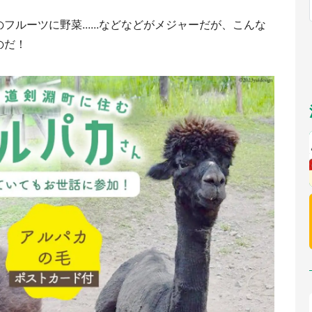
福岡
佐賀
長崎
熊本
九州
／1～10／26】
ルーツに野菜......などなどがメジャーだが、こんな
もっとみる
のだ！
選択