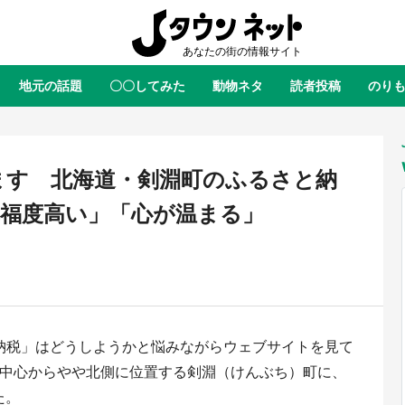
地元の話題
〇〇してみた
動物ネタ
読者投稿
のり
全国
全国
北海道
北海道
元
絶景
あの時はありがとう
物語がはじまる町へ
ふ
青森
岩手
宮城
秋田
東北
ます 北海道・剣淵町のふるさと納
茨城
栃木
群馬
埼玉
関東
幸福度高い」「心が温まる」
新潟
山梨
長野
甲信越
岐阜
静岡
愛知
三重
東海
富山
石川
福井
北陸
滋賀
京都
大阪
兵庫
関西
納税」はどうしようかと悩みながらウェブサイトを見て
鳥取
島根
岡山
広島
中国
ラス・ダークネスが栃木県を征
『薬屋のひとりごと』の〝舞〟の
の中心からやや北側に位置する剣淵（けんぶち）町に、
？ 県公式プロモ動画で「聖地」
に入り込む 六本木ヒルズ展望台
徳島
香川
愛媛
高知
四国
た。
産されてます【7／31～1／31】
ラボ、本邦初公開の「猫猫像」も