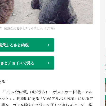
？（画像はふるさとチョイスより、以下同）
楽天ふるさと納税
るさとチョイスで見る
ある！
「アルパカの毛（4グラム）＋ポストカード1枚＋アル
ット」。剣淵町にある「VIVAアルパカ牧場」にいるア
た毛を、ゴミを除去して洗って干してキレイにして、袋