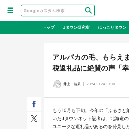
トップ
Jタウン研究所
ほっこりタウン
地域×二次
アルパカの毛、もらえ
税返礼品に絶賛の声「
井上 慧果
2024.10.24 19:00
もう10月も下旬。今年の「ふるさと
鳥取・境港「ゲゲゲの妖怪楽園」限定
ラプ
いたJタウンネット記者は、北海道
だった鬼太郎グッズ買える 銀座・博
服！
ユニークな返礼品があるのを発見し
品館TOY PARKへ急げ【8／8～31】
が生