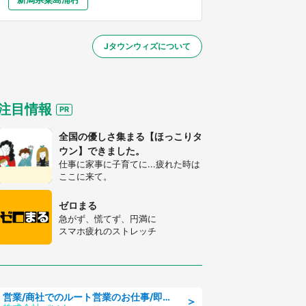
大分
宮崎
鹿児島
沖縄
／1～31】
Jタウンウィズについて
する
注目情報
全国の優しさ集まる【ほっこりタ
ウン】できました。
仕事に家事に子育てに...疲れた時は
ここに来て。
ゼロまる
急がず、慌てず、円満に
スマホ疲れのストレッチ
営業/商社でのルート営業のお仕事/即日勤務可/車通勤可/営業
＞