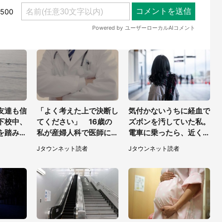
友達も信
「よく考えた上で決断し
気付かないうちに経血で
下校中、
てください」 16歳の
ズボンを汚していた私。
を踏み出
私が産婦人科で医師に言
電車に乗ったら、近くの
、彼女を
われた言葉
女性客が小さな声で（千
Jタウンネット読者
Jタウンネット読者
存在
葉県・10代女性）