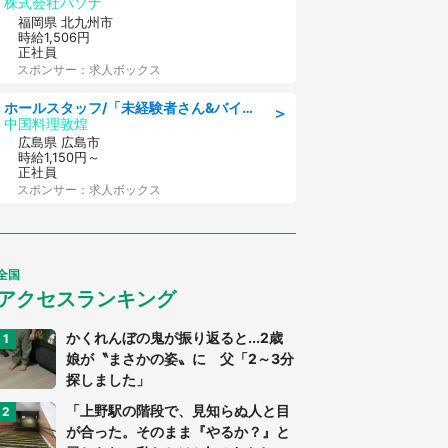
株式会社パソナ
福岡県 北九州市
時給1,506円
正社員
スポンサー：求人ボックス
ホールスタッフ/「未経験者さん&バイトデビューも大歓迎」残業ほぼなし×1日3時間〜勤務OK!フォロー体制も充実/広島県/広島市南区
＞
中国料理敦煌
広島県 広島市
時給1,150円～
正社員
スポンサー：求人ボックス
全国
アクセスランキング
かくれんぼの鬼が振り返ると...2歳
娘が〝まさかの姿〟に 父「2～3分
探しました」
「上野駅の階段で、見知らぬ人と目
が合った。そのまま『やるか？』と