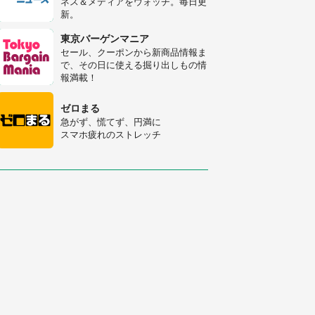
ネス＆メディアをウォッチ。毎日更
新。
「修学旅行に途中参加する娘を送っ
て行ったら、真っ暗な道で遭難状
東京バーゲンマニア
態。なんとか見つけた民家に助けを
セール、クーポンから新商品情報ま
求めると、住人の男性が...」
で、その日に使える掘り出しもの情
「孫にあげると思って、あなたにこ
報満載！
れをあげる」 真夏の山道で見知ら
ぬお婆さんに握らされたもの（山口
ゼロまる
県・30代女性）
急がず、慌てず、円満に
スマホ疲れのストレッチ