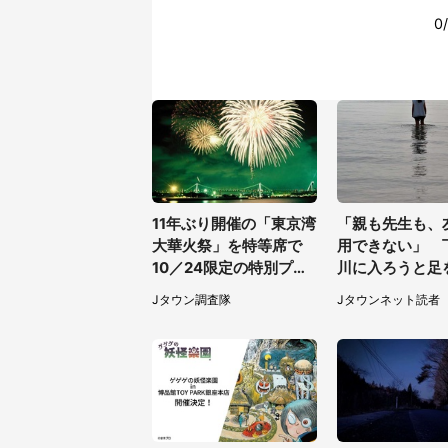
11年ぶり開催の「東京湾
「親も先生も、
大華火祭」を特等席で
用できない」 
10／24限定の特別プラ
川に入ろうと足
ンをコンラッド東京が販
した女子高生と
Jタウン調査隊
Jタウンネット読者
売【8／3～10／16】
止めた予想外の