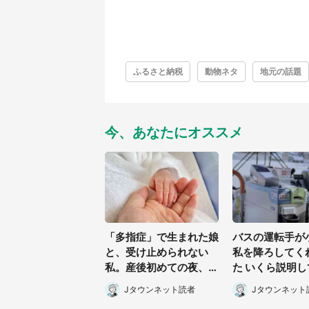
ふるさと納税
動物ネタ
地元の話題
今、あなたにオススメ
「多指症」で生まれた娘
バスの運転手が
と、受け止められない
私を降ろしてく
私。産後初めての夜、助
た いくら説明
産師がミルクをあげてる
なな態度で止め
Jタウンネット読者
Jタウンネット
のを見て...(静岡県・20
海道・50代女性