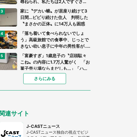
尋ねられ、私たちは2人ですぐさ
ま...」（茨城県・70代男性）
家に〝デカい蛾〟が居座り続けて3
日間...ビビり続けた住人 判明した
〝まさかの正体〟に14万人も困惑
「落ち着いて食べられないでしょ
う」高級旅館での食事中、じっとで
きない幼い息子に中年の男性客が...
（東京都・40代男性）
「富豪すぎ」1歳息子の〝店頭駄々
こね〟の内容に1.7万人驚がく 「お
菓子売り場ならまだしも...」「ハー
ドル高い」
「閉所恐怖症の私は新幹線で大パニ
さらにみる
ック。隣席の青年に『手を繋いで』
とお願いしたら...」 体験談に8万
人感動
「ゾワゾワする」「本当に気持ち悪
い」 道端でバグっちゃってた〝野
関連サイト
生の野菜〟に6.5万人戦慄
あまりにも四角すぎる猫、激写され
J-CASTニュース
る 「これもう座布団だろ」「食パ
J-CASTニュース独自の視点でビジ
ンの耳」と1.4万人困惑