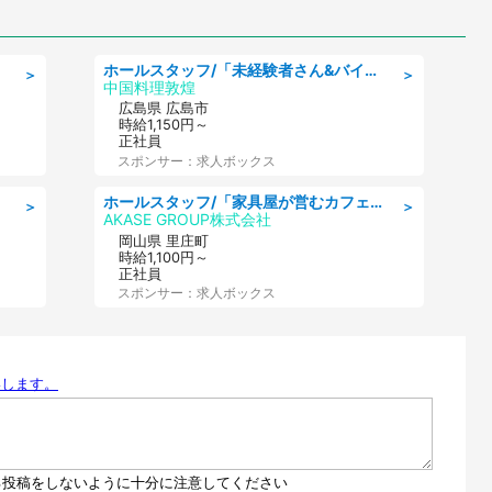
ホールスタッフ/「未経験者さん&バイトデビューも大歓迎」残業ほぼなし×1日3時間〜勤務OK!フォロー体制も充実/広島県/広島市南区
＞
＞
中国料理敦煌
広島県 広島市
時給1,150円～
正社員
スポンサー：求人ボックス
ホールスタッフ/「家具屋が営むカフェスタッフ!」週2日～OK!嬉しいまかない付き/岡山県/浅口郡里庄町
＞
＞
AKASE GROUP株式会社
岡山県 里庄町
時給1,100円～
正社員
スポンサー：求人ボックス