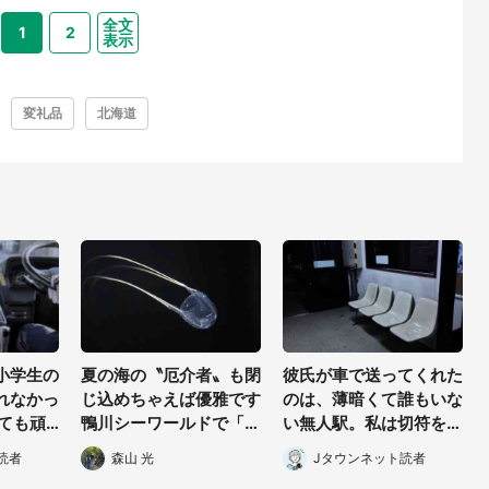
全文
1
2
表示
変礼品
北海道
小学生の
夏の海の〝厄介者〟も閉
彼氏が車で送ってくれた
れなかっ
じ込めちゃえば優雅です
のは、薄暗くて誰もいな
しても頑
鴨川シーワールドで「ア
い無人駅。私は切符を買
られ(北
ンドンクラゲ」期間限定
おうとしたけれど(山形
読者
森山 光
Jタウンネット読者
)
展示【7/29~】
県・20代女性)