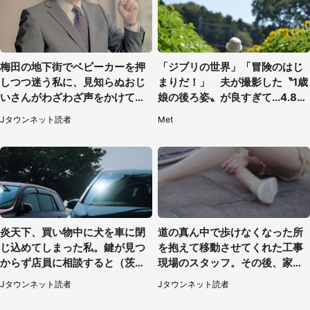
梅田の地下街でベビーカーを押
「ジブリの世界」「冒険のはじ
しつつ迷う私に、見知らぬおじ
まりだ！」 夫が撮影した〝1歳
いさんがわざわざ声をかけてき
娘の後ろ姿〟が良すぎて...4.8万
て（兵庫県・30代女性）
人感激
Jタウンネット読者
Met
炎天下、買い物中に犬を車に閉
道の真ん中で歩けなくなった所
じ込めてしまった私。鍵が見つ
を抱えて移動させてくれた工事
からず店員に相談すると（茨城
現場のスタッフ。その後、家ま
県・50代女性）
で私を送ると（大阪府・40代女
Jタウンネット読者
Jタウンネット読者
性）