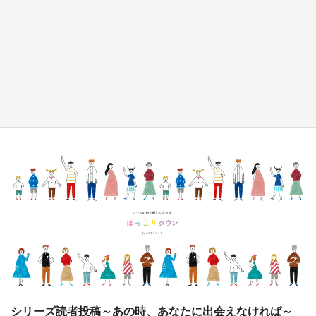
『薬屋のひとりごと』の〝舞〟の世界に入り込
む 六本木ヒルズ展望台でコラボ、本邦初公開
の「猫猫像」も【8／1～10／26】
もっとみる
シリーズ読者投稿～あの時、あなたに出会えなければ～