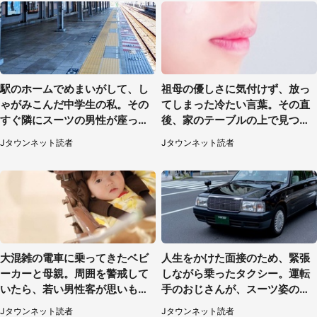
駅のホームでめまいがして、し
祖母の優しさに気付けず、放っ
ゃがみこんだ中学生の私。その
てしまった冷たい言葉。その直
すぐ隣にスーツの男性が座って
後、家のテーブルの上で見つけ
きて（千葉県・20代女性）
たものは（福岡県・30代女性）
Jタウンネット読者
Jタウンネット読者
大混雑の電車に乗ってきたベビ
人生をかけた面接のため、緊張
ーカーと母親。周囲を警戒して
しながら乗ったタクシー。運転
いたら、若い男性客が思いもよ
手のおじさんが、スーツ姿の私
らぬ行動に（東京都・50代女
を見て...（福岡県・30代女性）
Jタウンネット読者
Jタウンネット読者