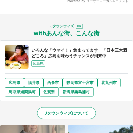
Jタウンウィズ
withあんな街、こんな街
いろんな「ウマイ！」集まってます 「日本三大酒
どころ」広島を味わうチャンスが到来中
広島県
広島県
福井県
西条市
静岡県富士宮市
北九州市
鳥取県湯梨浜町
佐賀県
新潟県粟島浦村
Jタウンウィズについて