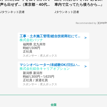
声も出せず...（東京都・40代女
車内で立ってたら後ろから...」
性）
Jタウンネット読者
Jタウンネット読者
Recommended by
工事・土木施工管理/総合技術商社にて施工管理のお仕事/即日勤務可/車通勤可/工事・土木施工管理/生産・品質管理
＞
株式会社パソナ
福岡県 北九州市
時給1,506円
正社員
スポンサー：求人ボックス
マシンオペレーター/未経験OK/日払いOK/寮費無料/交替制/20・30・40代活躍中
＞
株式会社綜合キャリアオプション
新潟県 新潟市
時給1,300円～1,625円
正社員 / 派遣社員
スポンサー：求人ボックス
全国