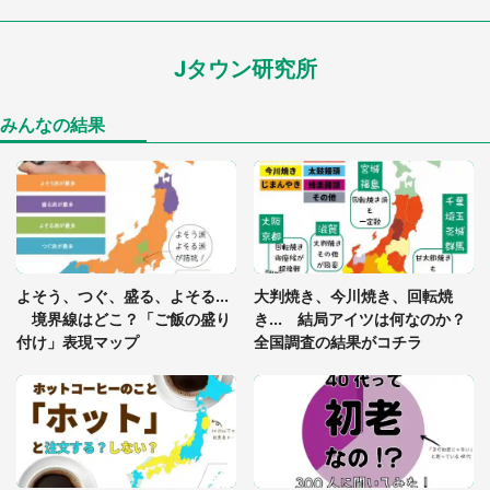
が...（東京都・40代男性）
Jタウン研究所
「孫にあげると思って、あなたにこれをあげる」
真夏の山道で見知らぬお婆さんに握らされたもの
（山口県・30代女性）
みんなの結果
「閉所恐怖症の私は新幹線で大パニック。隣席の青
年に『手を繋いで』とお願いしたら...」 体験談に
8万人感動
「ゾワゾワする」「本当に気持ち悪い」 道端でバ
よそう、つぐ、盛る、よそる...
大判焼き、今川焼き、回転焼
グっちゃってた〝野生の野菜〟に6.5万人戦慄
境界線はどこ？「ご飯の盛り
き... 結局アイツは何なのか？
付け」表現マップ
全国調査の結果がコチラ
かくれんぼの鬼が振り返ると...2歳娘が〝まさかの
姿〟に 父「2～3分探しました」
「通勤特快乗車中に襲ってきた、急激な腹痛。我慢