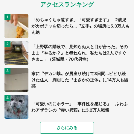
アクセスランキング
「めちゃくちゃ遠すぎ」「可愛すぎます」 2歳児
がカボチャを切ったら...〝左手〟の場所に5.3万人も
ん絶
「上野駅の階段で、見知らぬ人と目が合った。その
まま『やるか？』と尋ねられ、私たちは2人ですぐ
さま...」（茨城県・70代男性）
家に〝デカい蛾〟が居座り続けて3日間...ビビり続
けた住人 判明した〝まさかの正体〟に14万人も困
惑
「可愛いのにホラー」「事件性を感じる」 ふわふ
わアザラシの〝赤い異変〟に3.2万人戦慄
「落ち着いて食べられないでしょう」高級旅館での
さらにみる
食事中、じっとできない幼い息子に中年の男性客