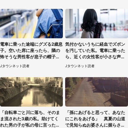
性）
電車に乗った途端にグズる2歳息
気付かないうちに経血でズボン
子。空いた席に座ったら、隣の
を汚していた私。電車に乗った
怖そうな男性客が息子の帽子に
ら、近くの女性客が小さな声で
手を伸ばし（千葉県・40代女
（千葉県・10代女性）
Jタウンネット読者
Jタウンネット読者
性）
「自転車ごと川に落ち、そのま
「孫にあげると思って、あなた
ま流された3歳の私。助けてく
にこれをあげる」 真夏の山道
れた男の子が私の母に言ったの
で見知らぬお婆さんに握らされ