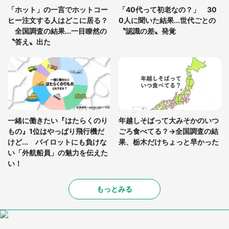
の限界を迎え、途中で電車を降りようとしたけれ
「ホット」の一言でホットコー
「40代って初老なの？」 30
ど...」（東京都・30代女性）
ヒー注文する人はどこに居る？
0人に聞いた結果...世代ごとの
全国調査の結果...一目瞭然の
〝認識の差〟発覚
〝答え〟出た
一緒に働きたい『はたらくのり
年越しそばって大みそかのいつ
もの』1位はやっぱり飛行機だ
ごろ食べてる？→全国調査の結
けど... パイロットにも負けな
果、栃木だけちょっと早かった
い「外航船員」の魅力を伝えた
い！
もっとみる