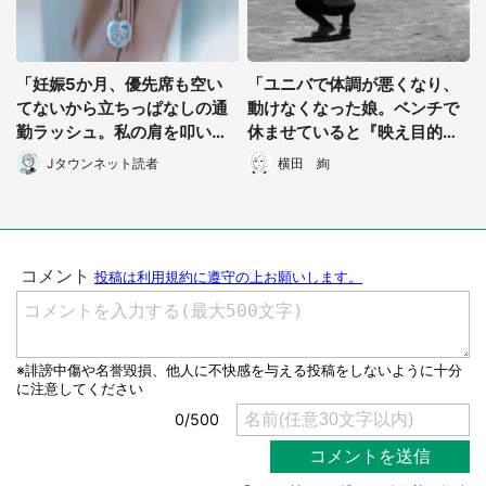
「妊娠5か月、優先席も空い
「ユニバで体調が悪くなり、
てないから立ちっぱなしの通
動けなくなった娘。ベンチで
勤ラッシュ。私の肩を叩いた
休ませていると『映え目的』
中年男性が、小さな声で...」
っぽい女子高生が...」（愛知
Jタウンネット読者
横田 絢
（愛知県・30代女性）
県・30代男性）
選択する