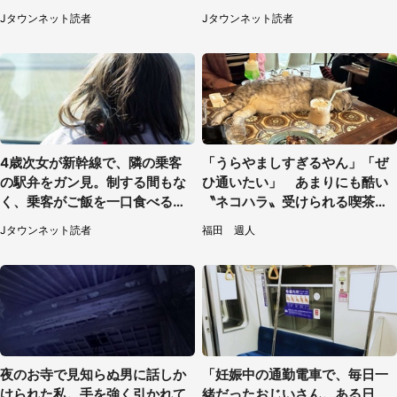
は...」（千葉県・20代女性）
たもの（山口県・30代女性）
Jタウンネット読者
Jタウンネット読者
4歳次女が新幹線で、隣の乗客
「うらやましすぎるやん」「ぜ
の駅弁をガン見。制する間もな
ひ通いたい」 あまりにも酷い
く、乗客がご飯を一口食べると
〝ネコハラ〟受けられる喫茶店
（茨城県・50代女性）
に5.3万人驚がく
Jタウンネット読者
福田 週人
夜のお寺で見知らぬ男に話しか
「妊娠中の通勤電車で、毎日一
けられた私。手を強く引かれて
緒だったおじいさん。ある日、