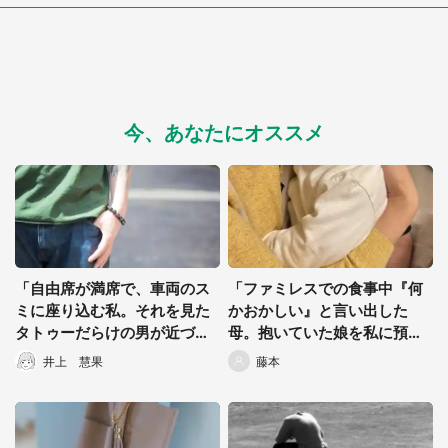
今、あなたにオススメ
「自由席が満席で、車両のス
「ファミレスでの食事中『何
ミに座り込む私。それを見た
かおかしい』と言い出した
タトゥーだらけの男が近づい
母。抱いていた娘を私に預け
てきて...」（愛知県・40代女
た直後...」（千葉県・40代女
井上 慧果
藤本
性）
性）
都道府選択