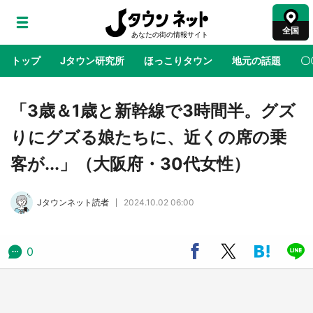
全国
トップ
Jタウン研究所
ほっこりタウン
地元の話題
〇
地域×二次元
絶景
あの時はありがとう
物語がはじ
「3歳＆1歳と新幹線で3時間半。グズ
りにグズる娘たちに、近くの席の乗
アニメ『はたらく細胞』と神奈川県の3度目コ
客が...」（大阪府・30代女性）
ラボ 作品の世界観通じて「小児がん」学べる
【8／10～31※平日限定】
Jタウンネット読者
2024.10.02 06:00
鳥取・境港「ゲゲゲの妖怪楽園」限定だった鬼
太郎グッズ買える 銀座・博品館TOY PARKへ
急げ【8／8～31】
0
ラプラス・ダークネスが栃木県を征服！？ 県
公式プロモ動画で「聖地」が生産されてます
【7／31～1／31】