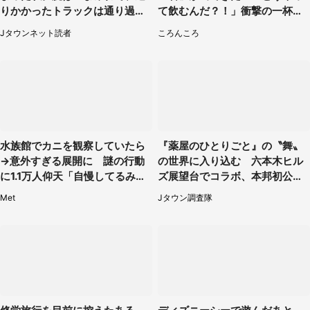
りかかったトラックは通り過ぎ
て飲むんだ？！」衝撃の一杯が
ていき...（福岡県・30代女性）
話題
Jタウンネット読者
ころんころ
水族館でカニを観察していたら
『薬屋のひとりごと』の〝舞〟
→意外すぎる展開に 謎の行動
の世界に入り込む 六本木ヒル
に1.1万人仰天「自慢してるみた
ズ展望台でコラボ、本邦初公開
い」
の「猫猫像」も【8／1～10／2
Met
Jタウン調査隊
6】