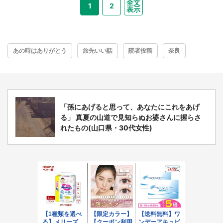
全文
1
2
表示
あの時はありがとう
旅先いい話
読者投稿
奈良
「孫にあげると思って、あなたにこれをあげ
る」 真夏の山道で見知らぬお婆さんに握らさ
れたもの(山口県・30代女性)