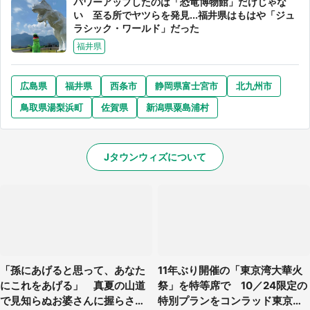
パワーアップしたのは「恐竜博物館」だけじゃな
い 至る所でヤツらを発見...福井県はもはや「ジュ
ラシック・ワールド」だった
福井県
広島県
福井県
西条市
静岡県富士宮市
北九州市
鳥取県湯梨浜町
佐賀県
新潟県粟島浦村
Jタウンウィズについて
「孫にあげると思って、あなた
11年ぶり開催の「東京湾大華火
にこれをあげる」 真夏の山道
祭」を特等席で 10／24限定の
で見知らぬお婆さんに握らされ
特別プランをコンラッド東京が