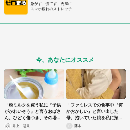
急がず、慌てず、円満に
スマホ疲れのストレッチ
今、あなたにオススメ
「粉ミルクを買う私に『子供
「ファミレスでの食事中『何
がかわいそう』と言うおばさ
かおかしい』と言い出した
ん。ひどく傷つき、その場を
母。抱いていた娘を私に預け
離れようとすると...」（群馬
た直後...」（千葉県・40代女
井上 慧果
藤本