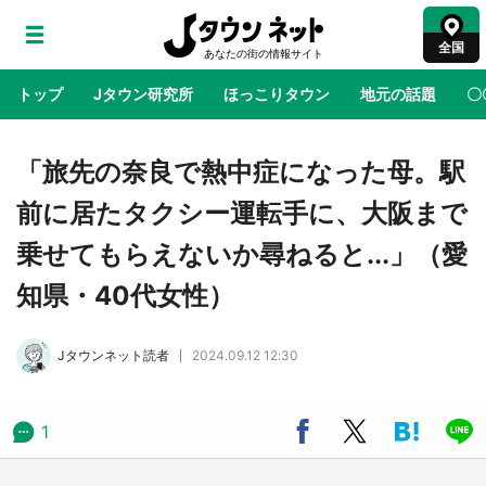
全国
トップ
Jタウン研究所
ほっこりタウン
地元の話題
〇
地域×二次元
絶景
あの時はありがとう
物語がはじ
「旅先の奈良で熱中症になった母。駅
前に居たタクシー運転手に、大阪まで
ラプラス・ダークネスが栃木県を征服！？ 県
乗せてもらえないか尋ねると...」（愛
公式プロモ動画で「聖地」が生産されてます
【7／31～1／31】
知県・40代女性）
『薬屋のひとりごと』の〝舞〟の世界に入り込
Jタウンネット読者
2024.09.12 12:30
む 六本木ヒルズ展望台でコラボ、本邦初公開
の「猫猫像」も【8／1～10／26】
1
日向翔陽＆影山飛雄が笹かまを食べる！ アニ
メ『ハイキュー！！』×老舗「鐘崎」コラボで
限定グッズも【8／1～31】