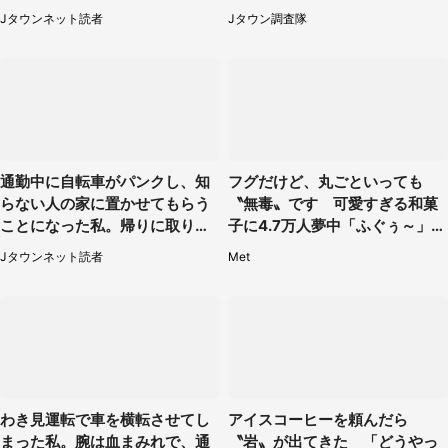
たもの（山口県・30代女性）
販売【8／3～10／16】
Jタウンネット読者
Jタウン調査隊
通勤中に自転車がパンクし、知
フグだけど、丸ごといっても
らない人の家に置かせてもらう
〝無毒〟です 可愛すぎる和菓
ことになった私。帰りに取りに
子に4.7万人夢中「ふぐぅ～」
行くと、なんと...（東京都・40
「職人の技ですね」
Jタウンネット読者
Met
代女性）
わき見運転で車を横転させてし
アイスコーヒーを頼んだら
まった私。腕は血まみれで、通
〝岩〟が出てきた 「どうやっ