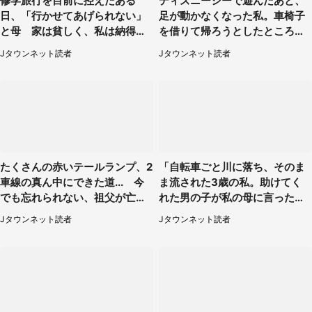
修学旅行を目前に控えたある
ディズニーシーで遊んだあと、
日、「行かせてあげられない」
足が動かなくなった私。車椅子
と母 家は貧しく、私は納得し
を借りて帰ろうとしたところで
たけれど...（北海道・70代以上
キャストが（60代女性）
Jタウンネット読者
Jタウンネット読者
女性）
たくさんの赤いテールランプ、2
「自転車ごと川に落ち、そのま
車線の真ん中にできた道... 今
ま流された3歳の私。助けてく
でも忘れられない、祖父が亡く
れた男の子が私の母に言ったの
なった夜に見た光景（30代女
は...」（千葉県・20代女性）
Jタウンネット読者
Jタウンネット読者
性）