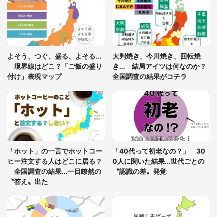
「閉所恐怖症の私は新幹線で大パニック。隣席の青
年に『手を繋いで』とお願いしたら...」 体験談に
8万人感動
「ゾワゾワする」「本当に気持ち悪い」 道端でバ
よそう、つぐ、盛る、よそる...
大判焼き、今川焼き、回転焼
グっちゃってた〝野生の野菜〟に6.5万人戦慄
境界線はどこ？「ご飯の盛り
き... 結局アイツは何なのか？
付け」表現マップ
全国調査の結果がコチラ
「○○がない街に住んでいます」住人の呟きに30万
人驚がく 何が存在しないか、あなたはわかる？
「修学旅行に途中参加する娘を送って行ったら、真
っ暗な道で遭難状態。なんとか見つけた民家に助け
「ホット」の一言でホットコー
「40代って初老なの？」 30
を求めると、住人の男性が...」
ヒー注文する人はどこに居る？
0人に聞いた結果...世代ごとの
全国調査の結果...一目瞭然の
〝認識の差〟発覚
〝答え〟出た