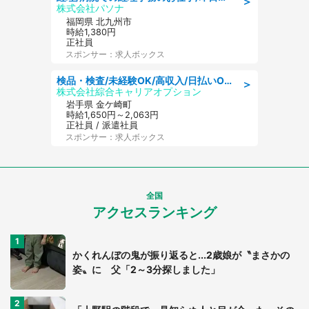
＞
株式会社パソナ
福岡県 北九州市
時給1,380円
正社員
スポンサー：求人ボックス
検品・検査/未経験OK/高収入/日払いOK/交替制/20・30・40代活躍中
＞
株式会社綜合キャリアオプション
岩手県 金ケ崎町
時給1,650円～2,063円
正社員 / 派遣社員
スポンサー：求人ボックス
全国
アクセスランキング
かくれんぼの鬼が振り返ると...2歳娘が〝まさかの
姿〟に 父「2～3分探しました」