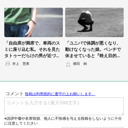
県・30代女性）
性）
「自由席が満席で、車両のス
「ユニバで体調が悪くなり、
ミに座り込む私。それを見た
動けなくなった娘。ベンチで
タトゥーだらけの男が近づい
休ませていると『映え目的』
てきて...」（愛知県・40代女
っぽい女子高生が...」（愛知
井上 慧果
横田 絢
性）
県・30代男性）
都道府選択