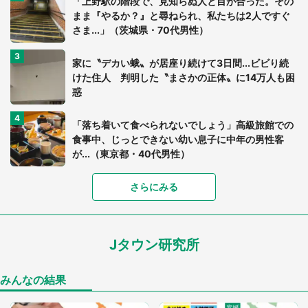
「上野駅の階段で、見知らぬ人と目が合った。その
まま『やるか？』と尋ねられ、私たちは2人ですぐ
さま...」（茨城県・70代男性）
家に〝デカい蛾〟が居座り続けて3日間...ビビり続
けた住人 判明した〝まさかの正体〟に14万人も困
惑
「落ち着いて食べられないでしょう」高級旅館での
食事中、じっとできない幼い息子に中年の男性客
が...（東京都・40代男性）
「富豪すぎ」1歳息子の〝店頭駄々こね〟の内容に1.
さらにみる
7万人驚がく 「お菓子売り場ならまだしも...」「ハ
ードル高い」
Jタウン研究所
あまりにも四角すぎる猫、激写される 「これもう
座布団だろ」「食パンの耳」と1.4万人困惑
みんなの結果