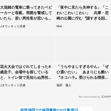
大混雑の電車に乗ってきたベビ
「夜中に見たら失神する」「こ
ーカーと母親。周囲を警戒して
わいこわいこわい」 兵庫・尼
いたら、若い男性客が思いもよ
崎の公園に佇む〝謎すぎる顔〟
らぬ行動に（東京都・50代女
に1.3万人戦慄
Jタウンネット読者
Met
性）
花火大会ではぐれてしまった4
「うらやましすぎるやん」「ぜ
歳息子。会場中を探している
ひ通いたい」 あまりにも酷い
と、トイレ前で見知らぬ男性に
〝ネコハラ〟受けられる喫茶店
（東京都・女性）
に5.3万人驚がく
Jタウンネット読者
福田 週人
Recommended by
経理/病院での経理事務のお仕事/即日勤務可/車通勤可/経理/一般事務