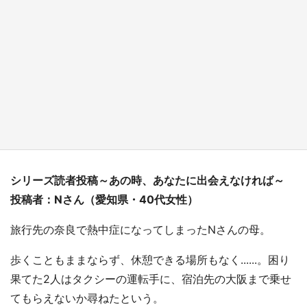
『小林さんちのメイドラゴン』と舞台のモデ
ル・越谷がコラボ 田んぼアートの見頃にあわ
せて企画続々【7／31～】
もっとみる
シリーズ読者投稿～あの時、あなたに出会えなければ～
投稿者：Nさん（愛知県・40代女性）
旅行先の奈良で熱中症になってしまったNさんの母。
歩くこともままならず、休憩できる場所もなく......。困り
果てた2人はタクシーの運転手に、宿泊先の大阪まで乗せ
てもらえないか尋ねたという。