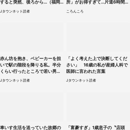
すると突然、後ろから...（福岡
所」がお得すぎて...片道6時間か
県・30代女性）
けて来た人も
Jタウンネット読者
ころんころ
赤ん坊を抱き、ベビーカーを担
「よく考えた上で決断してくだ
いで駅の階段を降りる私。半分
さい」 16歳の私が産婦人科で
くらい行ったところで若い男性
医師に言われた言葉
が...（埼玉県・50代女性）
Jタウンネット読者
Jタウンネット読者
車いす生活を送っていた故郷の
「富豪すぎ」1歳息子の〝店頭