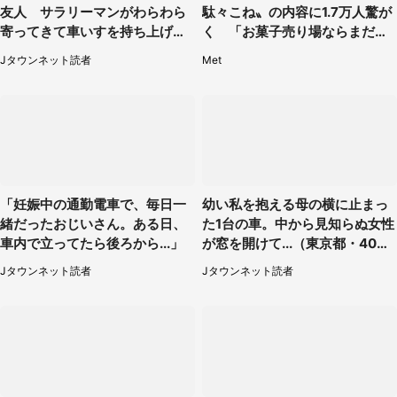
友人 サラリーマンがわらわら
駄々こね〟の内容に1.7万人驚が
寄ってきて車いすを持ち上げ連
く 「お菓子売り場ならまだし
れて行った（福岡県・60代女
も...」「ハードル高い」
Jタウンネット読者
Met
性）
「妊娠中の通勤電車で、毎日一
幼い私を抱える母の横に止まっ
緒だったおじいさん。ある日、
た1台の車。中から見知らぬ女性
車内で立ってたら後ろから...」
が窓を開けて...（東京都・40代
男性）
Jタウンネット読者
Jタウンネット読者