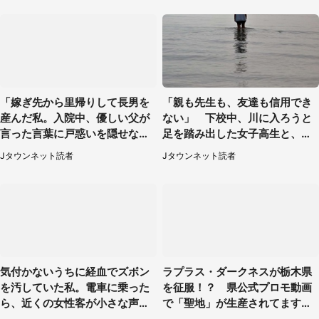
「嫁ぎ先から里帰りして長男を
「親も先生も、友達も信用でき
産んだ私。入院中、優しい父が
ない」 下校中、川に入ろうと
言った言葉に戸惑いを隠せな
足を踏み出した女子高生と、彼
い」（兵庫県・50代女性）
女を止めた予想外の存在
Jタウンネット読者
Jタウンネット読者
気付かないうちに経血でズボン
ラプラス・ダークネスが栃木県
を汚していた私。電車に乗った
を征服！？ 県公式プロモ動画
ら、近くの女性客が小さな声で
で「聖地」が生産されてます【7
（千葉県・10代女性）
／31～1／31】