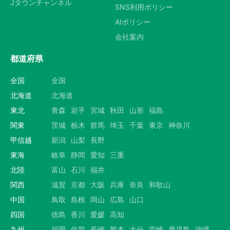
Jタウンチャンネル
SNS利用ポリシー
AIポリシー
会社案内
都道府県
全国
全国
北海道
北海道
東北
青森
岩手
宮城
秋田
山形
福島
関東
茨城
栃木
群馬
埼玉
千葉
東京
神奈川
甲信越
新潟
山梨
長野
東海
岐阜
静岡
愛知
三重
北陸
富山
石川
福井
関西
滋賀
京都
大阪
兵庫
奈良
和歌山
中国
鳥取
島根
岡山
広島
山口
四国
徳島
香川
愛媛
高知
九州
福岡
佐賀
長崎
熊本
大分
宮崎
鹿児島
沖縄