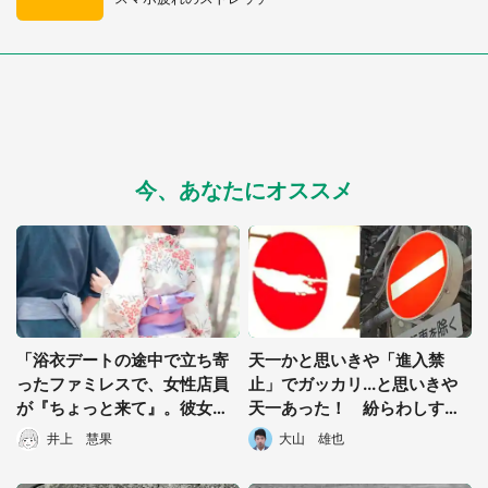
今、あなたにオススメ
「浴衣デートの途中で立ち寄
天一かと思いきや「進入禁
ったファミレスで、女性店員
止」でガッカリ...と思いきや
が『ちょっと来て』。彼女は
天一あった！ 紛らわしすぎ
私をトイレに連れていき...」
る「奇跡の共演」が話題に
井上 慧果
大山 雄也
（新潟県・30代女性）