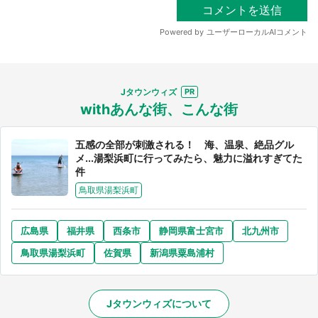
Jタウンウィズ
withあんな街、こんな街
五感の全部が刺激される！ 海、温泉、絶品グル
メ...湯梨浜町に行ってみたら、魅力に溢れすぎてた
件
鳥取県湯梨浜町
広島県
福井県
西条市
静岡県富士宮市
北九州市
鳥取県湯梨浜町
佐賀県
新潟県粟島浦村
Jタウンウィズについて