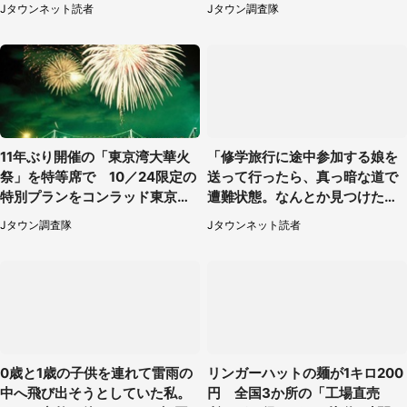
Jタウンネット読者
Jタウン調査隊
11年ぶり開催の「東京湾大華火
「修学旅行に途中参加する娘を
祭」を特等席で 10／24限定の
送って行ったら、真っ暗な道で
特別プランをコンラッド東京が
遭難状態。なんとか見つけた民
販売【8／3～10／16】
家に助けを求めると、住人の男
Jタウン調査隊
Jタウンネット読者
性が...」
0歳と1歳の子供を連れて雷雨の
リンガーハットの麺が1キロ200
中へ飛び出そうとしていた私。
円 全国3か所の「工場直売