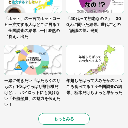
「ゾワゾワする」「本当に気持ち悪い」 道端でバ
グっちゃってた〝野生の野菜〟に6.5万人戦慄
「ホット」の一言でホットコー
「40代って初老なの？」 30
ヒー注文する人はどこに居る？
0人に聞いた結果...世代ごとの
全国調査の結果...一目瞭然の
〝認識の差〟発覚
〝答え〟出た
一緒に働きたい『はたらくのり
年越しそばって大みそかのいつ
もの』1位はやっぱり飛行機だ
ごろ食べてる？→全国調査の結
けど... パイロットにも負けな
果、栃木だけちょっと早かった
い「外航船員」の魅力を伝えた
い！
もっとみる