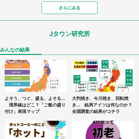
さらにみる
あまりにも四角すぎる猫、激写される 「これもう
座布団だろ」「食パンの耳」と1.4万人困惑
Jタウン研究所
家に〝デカい蛾〟が居座り続けて3日間...ビビり続
けた住人 判明した〝まさかの正体〟に14万人も困
惑
みんなの結果
「○○がない街に住んでいます」住人の呟きに30万
人驚がく 何が存在しないか、あなたはわかる？
「閉所恐怖症の私は新幹線で大パニック。隣席の青
年に『手を繋いで』とお願いしたら...」 体験談に
よそう、つぐ、盛る、よそる...
大判焼き、今川焼き、回転焼
8万人感動
境界線はどこ？「ご飯の盛り
き... 結局アイツは何なのか？
付け」表現マップ
全国調査の結果がコチラ
梅田の地下街でベビーカーを押しつつ迷う私に、見
知らぬおじいさんがわざわざ声をかけてきて（兵庫
県・30代女性）