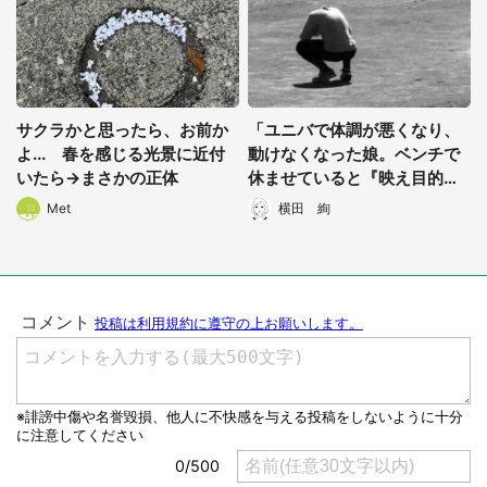
サクラかと思ったら、お前か
「ユニバで体調が悪くなり、
よ... 春を感じる光景に近付
動けなくなった娘。ベンチで
いたら→まさかの正体
休ませていると『映え目的』
っぽい女子高生が...」（愛知
Met
横田 絢
県・30代男性）