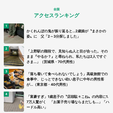
全国
アクセスランキング
かくれんぼの鬼が振り返ると...2歳娘が〝まさかの
姿〟に 父「2～3分探しました」
「上野駅の階段で、見知らぬ人と目が合った。その
まま『やるか？』と尋ねられ、私たちは2人ですぐ
さま...」（茨城県・70代男性）
「落ち着いて食べられないでしょう」高級旅館での
食事中、じっとできない幼い息子に中年の男性客
が...（東京都・40代男性）
「富豪すぎ」1歳息子の〝店頭駄々こね〟の内容に1.
7万人驚がく 「お菓子売り場ならまだしも...」「ハ
ードル高い」