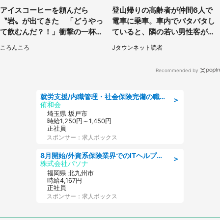
アイスコーヒーを頼んだら
登山帰りの高齢者が仲間6人で
〝岩〟が出てきた 「どうやっ
電車に乗車。車内でバタバタし
て飲むんだ？！」衝撃の一杯が
ていると、隣の若い男性客が
話題
（神奈川県・70代女性）
ころんころ
Jタウンネット読者
Recommended by
就労支援/内職管理・社会保険完備の職場で生活支援員
＞
侑和会
埼玉県 坂戸市
時給1,250円～1,450円
正社員
スポンサー：求人ボックス
8月開始/外資系保険業界でのITヘルプデスク業務/駅近/即日勤務可/ヘルプデスク
＞
株式会社パソナ
福岡県 北九州市
時給4,167円
正社員
スポンサー：求人ボックス