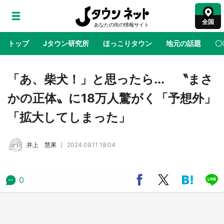
全国
トップ
Jタウン研究所
ほっこりタウン
地元の話題
〇
地域×二次元
絶景
あの時はありがとう
物語がはじ
「あ、柴犬！」と思ったら... 〝まさ
かの正体〟に18万人驚がく「予想外」
ラプラス・ダークネスが栃木県を征服！？ 県
「拡大してしまった」
公式プロモ動画で「聖地」が生産されてます
【7／31～1／31】
井上 慧果
2024.09.11 18:04
『薬屋のひとりごと』の〝舞〟の世界に入り込
む 六本木ヒルズ展望台でコラボ、本邦初公開
の「猫猫像」も【8／1～10／26】
0
日向翔陽＆影山飛雄が笹かまを食べる！ アニ
メ『ハイキュー！！』×老舗「鐘崎」コラボで
限定グッズも【8／1～31】