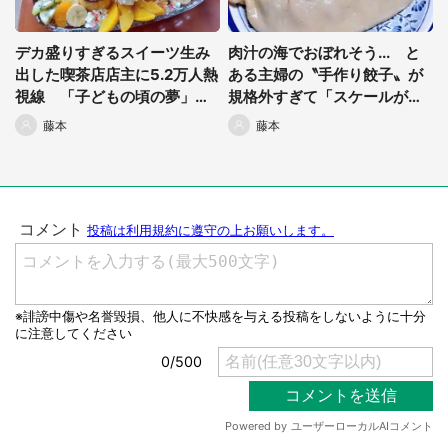
デカ盛りすぎるスイーツ生み
肉汁の海でおぼれそう... と
出した喫茶店店主に5.2万人熱
ある主婦の〝手作り餃子〟が
視線 「子どもの頃の夢」
規格外すぎて「スケールが違
「最高のご褒美」と話題に
う」「なにこのロマンの塊」
藤本
藤本
と話題に