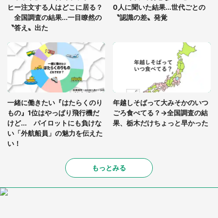
ヒー注文する人はどこに居る？
0人に聞いた結果...世代ごとの
全国調査の結果...一目瞭然の
〝認識の差〟発覚
〝答え〟出た
一緒に働きたい『はたらくのり
年越しそばって大みそかのいつ
もの』1位はやっぱり飛行機だ
ごろ食べてる？→全国調査の結
けど... パイロットにも負けな
果、栃木だけちょっと早かった
い「外航船員」の魅力を伝えた
い！
もっとみる