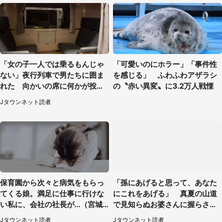
「女の子一人では乗るもんじゃ
「可愛いのにホラー」「事件性
ない」夜行列車で男たちに囲ま
を感じる」 ふわふわアザラシ
れた 向かいの席に何かが投げ
の〝赤い異変〟に3.2万人戦慄
られて（秋田県・60代女性）
Jタウンネット読者
保育園から次々と病気をもらっ
「孫にあげると思って、あなた
てくる娘。満足に仕事に行けな
にこれをあげる」 真夏の山道
い私に、会社の社長が...（宮城
で見知らぬお婆さんに握らされ
県・30代女性）
たもの（山口県・30代女性）
Jタウンネット読者
Jタウンネット読者