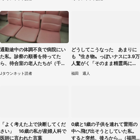
通勤途中の体調不良で病院にい
どうしてこうなった あまりに
た私。診察の順番を待ってた
も〝生き物〟っぽいナスに3.9万
ら、待合室の老人たちが（千葉
人驚がく「そのまま精霊馬に使
県・50代男性）
えそう」
Jタウンネット読者
福田 週人
「よく考えた上で決断してくだ
0歳と1歳の子供を連れて雷雨の
さい」 16歳の私が産婦人科で
中へ飛び出そうとしていた私。
医師に言われた言葉
すると突然、後ろから...（福岡