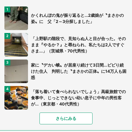
かくれんぼの鬼が振り返ると...2歳娘が〝まさかの
姿〟に 父「2～3分探しました」
「上野駅の階段で、見知らぬ人と目が合った。その
まま『やるか？』と尋ねられ、私たちは2人ですぐ
さま...」（茨城県・70代男性）
家に〝デカい蛾〟が居座り続けて3日間...ビビり続
けた住人 判明した〝まさかの正体〟に14万人も困
惑
「落ち着いて食べられないでしょう」高級旅館での
食事中、じっとできない幼い息子に中年の男性客
が...（東京都・40代男性）
さらにみる
「可愛いのにホラー」「事件性を感じる」 ふわふ
わアザラシの〝赤い異変〟に3.2万人戦慄