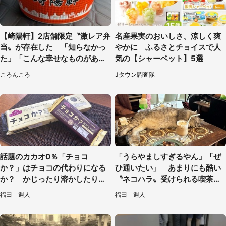
【崎陽軒】2店舗限定〝激レア弁
名産果実のおいしさ、涼しく爽
当〟が存在した 「知らなかっ
やかに ふるさとチョイスで人
た」「こんな幸せなものがあっ
気の【シャーベット】5選
たなんて...」
ころんころ
Jタウン調査隊
話題のカカオ0％「チョコ
「うらやましすぎるやん」「ぜ
か？」はチョコの代わりになる
ひ通いたい」 あまりにも酷い
か？ かじったり溶かしたりし
〝ネコハラ〟受けられる喫茶店
て食べてみた
に5.3万人驚がく
福田 週人
福田 週人