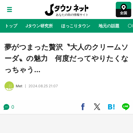
全国
トップ
Jタウン研究所
ほっこりタウン
地元の話題
〇
地域×二次元
絶景
あの時はありがとう
物語がはじ
夢がつまった贅沢〝大人のクリームソ
ーダ〟の魅力 何度だってやりたくな
アニメ『はたらく細胞』と神奈川県の3度目コ
っちゃう...
ラボ 作品の世界観通じて「小児がん」学べる
【8／10～31※平日限定】
Met
2024.08.25 21:07
鳥取・境港「ゲゲゲの妖怪楽園」限定だった鬼
太郎グッズ買える 銀座・博品館TOY PARKへ
急げ【8／8～31】
0
ラプラス・ダークネスが栃木県を征服！？ 県
公式プロモ動画で「聖地」が生産されてます
【7／31～1／31】