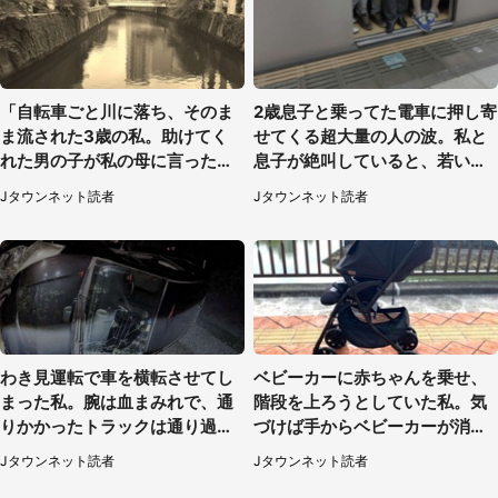
「自転車ごと川に落ち、そのま
2歳息子と乗ってた電車に押し寄
ま流された3歳の私。助けてく
せてくる超大量の人の波。私と
れた男の子が私の母に言ったの
息子が絶叫していると、若いカ
は...」（千葉県・20代女性）
ップルの乗客が...（東京都・60
Jタウンネット読者
Jタウンネット読者
代女性）
わき見運転で車を横転させてし
ベビーカーに赤ちゃんを乗せ、
まった私。腕は血まみれで、通
階段を上ろうとしていた私。気
りかかったトラックは通り過ぎ
づけば手からベビーカーが消え
ていき...（福岡県・30代女性）
ていて（神奈川県・60代女性）
Jタウンネット読者
Jタウンネット読者