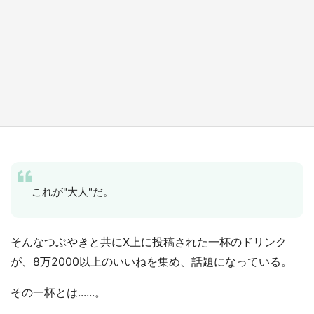
『薬屋のひとりごと』の〝舞〟の世界に入り込
む 六本木ヒルズ展望台でコラボ、本邦初公開
の「猫猫像」も【8／1～10／26】
もっとみる
これが"大人"だ。
そんなつぶやきと共にX上に投稿された一杯のドリンク
が、8万2000以上のいいねを集め、話題になっている。
その一杯とは......。