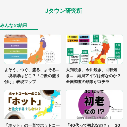
Jタウン研究所
「孫にあげると思って、あなたにこれをあげる」
真夏の山道で見知らぬお婆さんに握らされたもの
（山口県・30代女性）
みんなの結果
「ゾワゾワする」「本当に気持ち悪い」 道端でバ
グっちゃってた〝野生の野菜〟に6.5万人戦慄
「閉所恐怖症の私は新幹線で大パニック。隣席の青
年に『手を繋いで』とお願いしたら...」 体験談に
よそう、つぐ、盛る、よそる...
大判焼き、今川焼き、回転焼
8万人感動
境界線はどこ？「ご飯の盛り
き... 結局アイツは何なのか？
付け」表現マップ
全国調査の結果がコチラ
「富豪すぎ」1歳息子の〝店頭駄々こね〟の内容に1.
7万人驚がく 「お菓子売り場ならまだしも...」「ハ
ードル高い」
あまりにも四角すぎる猫、激写される 「これもう
座布団だろ」「食パンの耳」と1.4万人困惑
「ホット」の一言でホットコー
「40代って初老なの？」 30