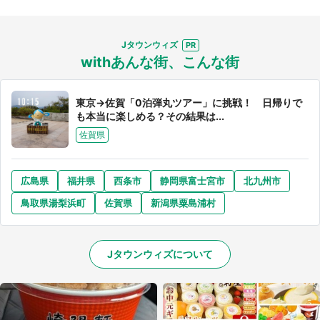
Jタウンウィズ
withあんな街、こんな街
東京→佐賀「0泊弾丸ツアー」に挑戦！ 日帰りで
も本当に楽しめる？その結果は...
佐賀県
広島県
福井県
西条市
静岡県富士宮市
北九州市
鳥取県湯梨浜町
佐賀県
新潟県粟島浦村
Jタウンウィズについて