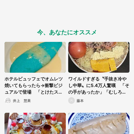
今、あなたにオススメ
選択する
ホテルビュッフェでオムレツ
ワイルドすぎる〝手抜き冷や
焼いてもらったら→衝撃ビジ
し中華〟に5.4万人驚嘆 「そ
ュアルで登場 「とけたスラ
の手があったか」「むしろコ
イム？」「どうして」
レが食べたい」
井上 慧果
藤本