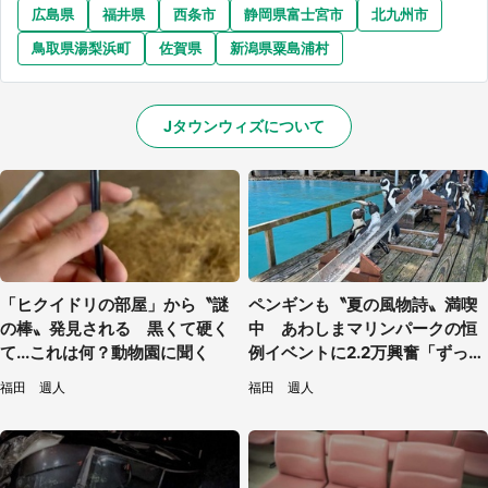
広島県
福井県
西条市
静岡県富士宮市
北九州市
鳥取県湯梨浜町
佐賀県
新潟県粟島浦村
Jタウンウィズについて
「ヒクイドリの部屋」から〝謎
ペンギンも〝夏の風物詩〟満喫
の棒〟発見される 黒くて硬く
中 あわしまマリンパークの恒
て...これは何？動物園に聞く
例イベントに2.2万興奮「ずっと
見てたい」
福田 週人
福田 週人