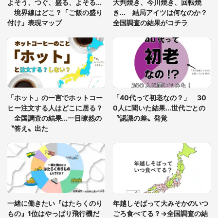
よそう、つぐ、盛る、よそる...
大判焼き、今川焼き、回転焼
グっちゃってた〝野生の野菜〟に6.5万人戦慄
境界線はどこ？「ご飯の盛り
き... 結局アイツは何なのか？
付け」表現マップ
全国調査の結果がコチラ
「○○がない街に住んでいます」住人の呟きに30万
人驚がく 何が存在しないか、あなたはわかる？
「修学旅行に途中参加する娘を送って行ったら、真
っ暗な道で遭難状態。なんとか見つけた民家に助け
「ホット」の一言でホットコー
「40代って初老なの？」 30
を求めると、住人の男性が...」
ヒー注文する人はどこに居る？
0人に聞いた結果...世代ごとの
全国調査の結果...一目瞭然の
〝認識の差〟発覚
〝答え〟出た
一緒に働きたい『はたらくのり
年越しそばって大みそかのいつ
もの』1位はやっぱり飛行機だ
ごろ食べてる？→全国調査の結