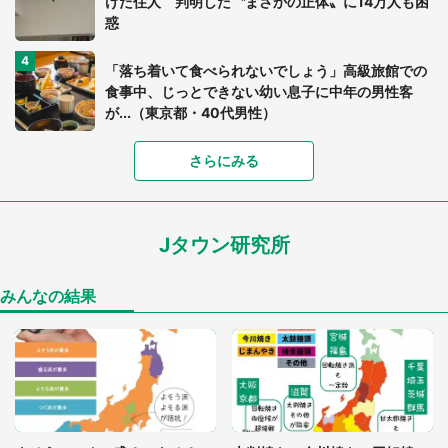
けた住人 判明した〝まさかの正体〟に14万人も困
惑
「落ち着いて食べられないでしょう」高級旅館での
食事中、じっとできない幼い息子に中年の男性客
が...（東京都・40代男性）
「富豪すぎ」1歳息子の〝店頭駄々こね〟の内容に1.
さらにみる
7万人驚がく 「お菓子売り場ならまだしも...」「ハ
ードル高い」
Jタウン研究所
あまりにも四角すぎる猫、激写される 「これもう
座布団だろ」「食パンの耳」と1.4万人困惑
みんなの結果
「閉所恐怖症の私は新幹線で大パニック。隣席の青
年に『手を繋いで』とお願いしたら...」 体験談に
8万人感動
「ゾワゾワする」「本当に気持ち悪い」 道端でバ