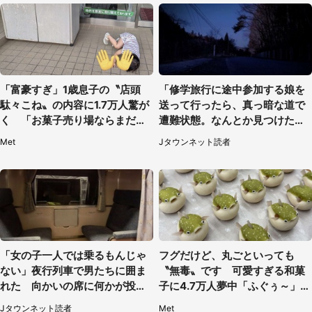
「富豪すぎ」1歳息子の〝店頭
「修学旅行に途中参加する娘を
駄々こね〟の内容に1.7万人驚が
送って行ったら、真っ暗な道で
く 「お菓子売り場ならまだし
遭難状態。なんとか見つけた民
も...」「ハードル高い」
家に助けを求めると、住人の男
Met
Jタウンネット読者
性が...」
「女の子一人では乗るもんじゃ
フグだけど、丸ごといっても
ない」夜行列車で男たちに囲ま
〝無毒〟です 可愛すぎる和菓
れた 向かいの席に何かが投げ
子に4.7万人夢中「ふぐぅ～」
られて（秋田県・60代女性）
「職人の技ですね」
Jタウンネット読者
Met