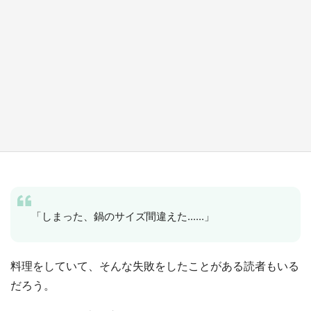
『小林さんちのメイドラゴン』と舞台のモデ
ル・越谷がコラボ 田んぼアートの見頃にあわ
せて企画続々【7／31～】
もっとみる
「しまった、鍋のサイズ間違えた......」
料理をしていて、そんな失敗をしたことがある読者もいる
だろう。