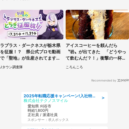
ラプラス・ダークネスが栃木県
アイスコーヒーを頼んだら
を征服！？ 県公式プロモ動画
〝岩〟が出てきた 「どうやっ
で「聖地」が生産されてます【7
て飲むんだ？！」衝撃の一杯が
／31～1／31】
話題
Jタウン調査隊
ころんころ
Recommended by
2025年転職応援キャンペーン!入社特典58万円/デンソーで働こう!自動車工場で小型部品の検査業務 denso aichi
＞
株式会社テクノスマイル
愛知県 刈谷市
時給1,800円
正社員 / 派遣社員
スポンサー：求人ボックス