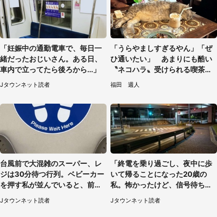
「妊娠中の通勤電車で、毎日一
「うらやましすぎるやん」「ぜ
緒だったおじいさん。ある日、
ひ通いたい」 あまりにも酷い
車内で立ってたら後ろから...」
〝ネコハラ〟受けられる喫茶店
に5.3万人驚がく
Jタウンネット読者
福田 週人
台風前で大混雑のスーパー、レ
「終電を乗り過ごし、夜中に歩
ジは30分待つ行列。ベビーカー
いて帰ることになった20歳の
を押す私が並んでいると、前の
私。怖かったけど、信号待ちの
男性客が...
車に道を尋ねたら...」（埼玉
Jタウンネット読者
Jタウンネット読者
県・60代女性）