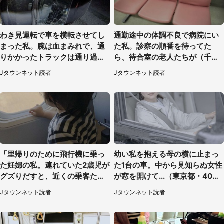
わき見運転で車を横転させてし
通勤途中の体調不良で病院にい
まった私。腕は血まみれで、通
た私。診察の順番を待ってた
りかかったトラックは通り過ぎ
ら、待合室の老人たちが（千葉
ていき...（福岡県・30代女性）
県・50代男性）
Jタウンネット読者
Jタウンネット読者
「里帰りのために飛行機に乗っ
幼い私を抱える母の横に止まっ
た妊婦の私。連れていた2歳児が
た1台の車。中から見知らぬ女性
グズりだすと、近くの乗客たち
が窓を開けて...（東京都・40代
が」（愛知県・40代女性）
男性）
Jタウンネット読者
Jタウンネット読者