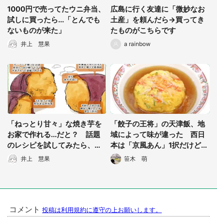
1000円で売ってたウニ弁当、
広島に行く友達に「微妙なお
試しに買ったら...「とんでも
土産」を頼んだら→買ってき
ないものが来た」
たものがこちらです
井上 慧果
a rainbow
「ねっとり甘々」な焼き芋を
「餃子の王将」の天津飯、地
お家で作れる...だと？ 話題
域によって味が違った 西日
のレシピを試してみたら、簡
本は「京風あん」1択だけど...
単すぎておののいた
井上 慧果
笹木 萌