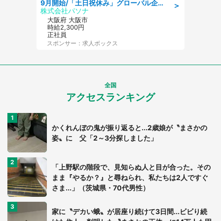
9月開始/「土日祝休み」グローバル企業での産業保健のお仕事/保健師/高時給/残業なし/服装自由
＞
株式会社パソナ
大阪府 大阪市
時給2,300円
正社員
スポンサー：求人ボックス
全国
アクセスランキング
かくれんぼの鬼が振り返ると...2歳娘が〝まさかの
姿〟に 父「2～3分探しました」
「上野駅の階段で、見知らぬ人と目が合った。その
まま『やるか？』と尋ねられ、私たちは2人ですぐ
さま...」（茨城県・70代男性）
家に〝デカい蛾〟が居座り続けて3日間...ビビり続