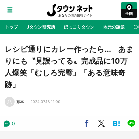
全国
トップ
Jタウン研究所
ほっこりタウン
地元の話題
〇
地域×二次元
絶景
あの時はありがとう
物語がはじ
レシピ通りにカレー作ったら... あま
りにも〝見誤ってる〟完成品に10万
ラプラス・ダークネスが栃木県を征服！？ 県
人爆笑「むしろ完璧」「ある意味奇
公式プロモ動画で「聖地」が生産されてます
【7／31～1／31】
跡」
『薬屋のひとりごと』の〝舞〟の世界に入り込
藤本
2024.07.13 11:00
む 六本木ヒルズ展望台でコラボ、本邦初公開
の「猫猫像」も【8／1～10／26】
0
日向翔陽＆影山飛雄が笹かまを食べる！ アニ
メ『ハイキュー！！』×老舗「鐘崎」コラボで
限定グッズも【8／1～31】