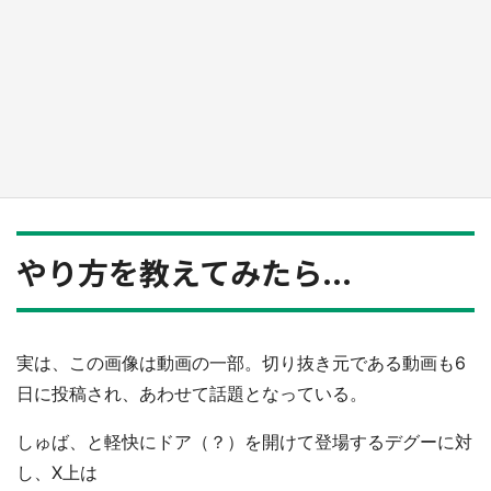
『薬屋のひとりごと』の〝舞〟の世界に入り込
む 六本木ヒルズ展望台でコラボ、本邦初公開
の「猫猫像」も【8／1～10／26】
もっとみる
やり方を教えてみたら...
実は、この画像は動画の一部。切り抜き元である動画も6
日に投稿され、あわせて話題となっている。
しゅば、と軽快にドア（？）を開けて登場するデグーに対
し、X上は