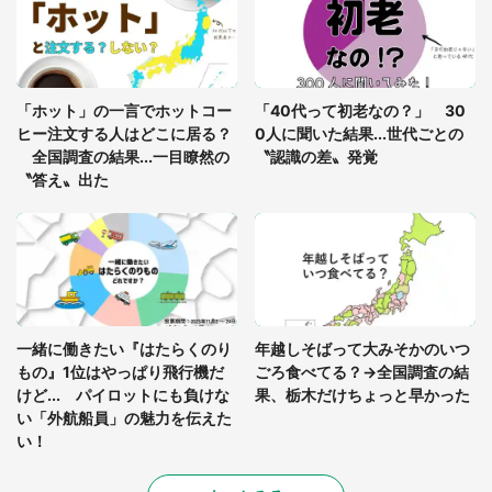
ードル高い」
あまりにも四角すぎる猫、激写される 「これもう
座布団だろ」「食パンの耳」と1.4万人困惑
「ホット」の一言でホットコー
「40代って初老なの？」 30
ヒー注文する人はどこに居る？
0人に聞いた結果...世代ごとの
全国調査の結果...一目瞭然の
〝認識の差〟発覚
〝答え〟出た
一緒に働きたい『はたらくのり
年越しそばって大みそかのいつ
もの』1位はやっぱり飛行機だ
ごろ食べてる？→全国調査の結
けど... パイロットにも負けな
果、栃木だけちょっと早かった
い「外航船員」の魅力を伝えた
い！