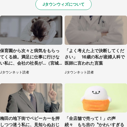
Jタウンウィズについて
保育園から次々と病気をもらっ
「よく考えた上で決断してくだ
てくる娘。満足に仕事に行けな
さい」 16歳の私が産婦人科で
い私に、会社の社長が...（宮城
医師に言われた言葉
県・30代女性）
Jタウンネット読者
Jタウンネット読者
梅田の地下街でベビーカーを押
「全店舗で売って！」の声
しつつ迷う私に、見知らぬおじ
続々 もち吉の〝かわいすぎる