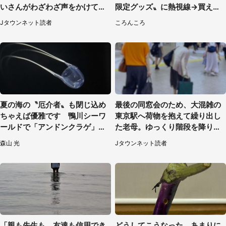
いさんがわざわざ声をかけてき
限定グッズ〟に熱視線→買える
て（兵庫県・30代女性）
のは地元だけ？本社に聞く
Jタウンネット読者
ころんころ
夏の海の〝厄介者〟も閉じ込め
最後の同窓会のため、大混雑の
ちゃえば優雅です 鴨川シーワ
東京駅へ荷物を抱えて繰り出し
ールドで「アンドンクラゲ」期
た老母。ゆっくり階段を降りて
間限定展示【7／29～】
たらスーツの男性が（東京都・
森山 光
Jタウンネット読者
50代女性）
「親も先生も、友達も信用でき
どうしてこうなった あまりに