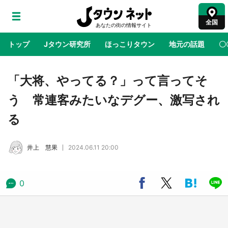
全国
トップ
Jタウン研究所
ほっこりタウン
地元の話題
〇
地域×二次元
絶景
あの時はありがとう
物語がはじ
「大将、やってる？」って言ってそ
う 常連客みたいなデグー、激写され
アニメ『はたらく細胞』と神奈川県の3度目コ
る
ラボ 作品の世界観通じて「小児がん」学べる
【8／10～31※平日限定】
井上 慧果
2024.06.11 20:00
鳥取・境港「ゲゲゲの妖怪楽園」限定だった鬼
太郎グッズ買える 銀座・博品館TOY PARKへ
急げ【8／8～31】
0
ラプラス・ダークネスが栃木県を征服！？ 県
公式プロモ動画で「聖地」が生産されてます
【7／31～1／31】