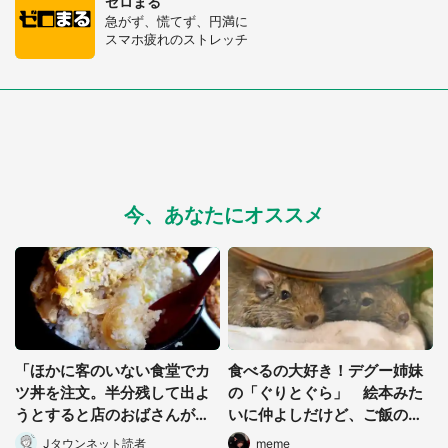
ゼロまる
急がず、慌てず、円満に
スマホ疲れのストレッチ
今、あなたにオススメ
選択する
「ほかに客のいない食堂でカ
食べるの大好き！デグー姉妹
ツ丼を注文。半分残して出よ
の「ぐりとぐら」 絵本みた
うとすると店のおばさんが
いに仲よしだけど、ご飯の時
『お兄ちゃん...』」（千葉
には...
Jタウンネット読者
meme