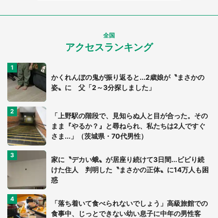
全国
アクセスランキング
かくれんぼの鬼が振り返ると...2歳娘が〝まさかの
姿〟に 父「2～3分探しました」
「上野駅の階段で、見知らぬ人と目が合った。その
まま『やるか？』と尋ねられ、私たちは2人ですぐ
さま...」（茨城県・70代男性）
家に〝デカい蛾〟が居座り続けて3日間...ビビり続
けた住人 判明した〝まさかの正体〟に14万人も困
惑
「落ち着いて食べられないでしょう」高級旅館での
食事中、じっとできない幼い息子に中年の男性客