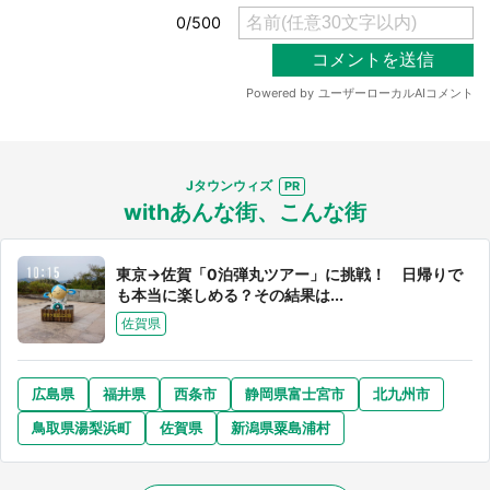
Jタウンウィズ
withあんな街、こんな街
東京→佐賀「0泊弾丸ツアー」に挑戦！ 日帰りで
も本当に楽しめる？その結果は...
佐賀県
広島県
福井県
西条市
静岡県富士宮市
北九州市
鳥取県湯梨浜町
佐賀県
新潟県粟島浦村