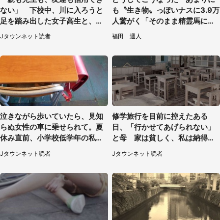
ない」 下校中、川に入ろうと
も〝生き物〟っぽいナスに3.9万
足を踏み出した女子高生と、彼
人驚がく「そのまま精霊馬に使
女を止めた予想外の存在
えそう」
Jタウンネット読者
福田 週人
泣きながら歩いていたら、見知
修学旅行を目前に控えたある
らぬ女性の車に乗せられて。夏
日、「行かせてあげられない」
休み直前、小学校低学年の私に
と母 家は貧しく、私は納得し
起きたこと（広島県・30代女
たけれど...（北海道・70代以上
Jタウンネット読者
Jタウンネット読者
性）
女性）