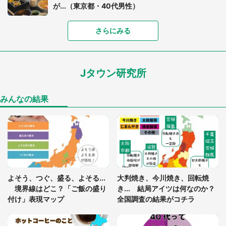
が...（東京都・40代男性）
さらにみる
「可愛いのにホラー」「事件性を感じる」 ふわふ
わアザラシの〝赤い異変〟に3.2万人戦慄
Jタウン研究所
「孫にあげると思って、あなたにこれをあげる」
真夏の山道で見知らぬお婆さんに握らされたもの
（山口県・30代女性）
みんなの結果
「ゾワゾワする」「本当に気持ち悪い」 道端でバ
グっちゃってた〝野生の野菜〟に6.5万人戦慄
「閉所恐怖症の私は新幹線で大パニック。隣席の青
年に『手を繋いで』とお願いしたら...」 体験談に
よそう、つぐ、盛る、よそる...
大判焼き、今川焼き、回転焼
8万人感動
境界線はどこ？「ご飯の盛り
き... 結局アイツは何なのか？
付け」表現マップ
全国調査の結果がコチラ
「富豪すぎ」1歳息子の〝店頭駄々こね〟の内容に1.
7万人驚がく 「お菓子売り場ならまだしも...」「ハ