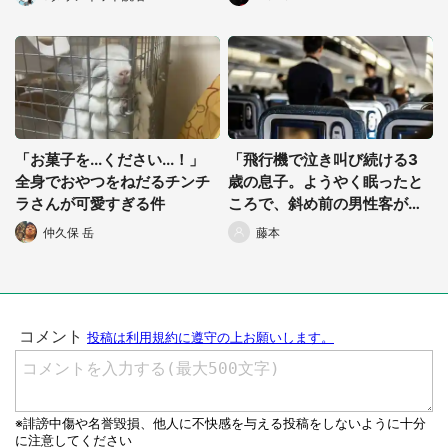
県・70歳以上男性）
「お菓子を...ください...！」
「飛行機で泣き叫び続ける3
全身でおやつをねだるチンチ
歳の息子。ようやく眠ったと
ラさんが可愛すぎる件
ころで、斜め前の男性客が振
り返り...」（都道府県・年齢
仲久保 岳
藤本
性別不明）