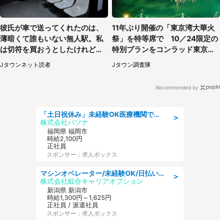
彼氏が車で送ってくれたのは、
11年ぶり開催の「東京湾大華火
薄暗くて誰もいない無人駅。私
祭」を特等席で 10／24限定の
は切符を買おうとしたけれど
特別プランをコンラッド東京が
（山形県・20代女性）
販売【8／3～10／16】
Jタウンネット読者
Jタウン調査隊
Recommended by
「土日祝休み」未経験OK医療機関での治験コーディネーターのお仕事
＞
株式会社パソナ
福岡県 福岡市
時給2,100円
正社員
スポンサー：求人ボックス
マシンオペレーター/未経験OK/日払いOK/寮完備/交替制/20・30・40代活躍中
＞
株式会社綜合キャリアオプション
新潟県 新潟市
時給1,300円～1,625円
正社員 / 派遣社員
スポンサー：求人ボックス