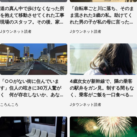
道の真ん中で歩けなくなった所
「自転車ごと川に落ち、そのま
を抱えて移動させてくれた工事
ま流された3歳の私。助けてく
現場のスタッフ。その後、家ま
れた男の子が私の母に言ったの
で私を送ると（大阪府・40代女
は...」（千葉県・20代女性）
Jタウンネット読者
Jタウンネット読者
性）
「○○がない街に住んでいま
4歳次女が新幹線で、隣の乗客
す」住人の呟きに30万人驚が
の駅弁をガン見。制する間もな
く 何が存在しないか、あなた
く、乗客がご飯を一口食べると
はわかる？
（茨城県・50代女性）
ころんころ
Jタウンネット読者