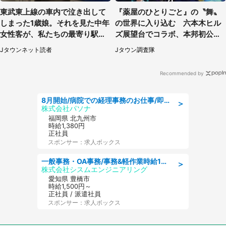
東武東上線の車内で泣き出して
『薬屋のひとりごと』の〝舞〟
しまった1歳娘。それを見た中年
の世界に入り込む 六本木ヒル
女性客が、私たちの最寄り駅ま
ズ展望台でコラボ、本邦初公開
でずっと（埼玉県・30代女性）
の「猫猫像」も【8／1～10／2
Jタウンネット読者
Jタウン調査隊
6】
Recommended by
8月開始/病院での経理事務のお仕事/即日勤務可/車通勤可/経理/一般事務
＞
株式会社パソナ
福岡県 北九州市
時給1,380円
正社員
スポンサー：求人ボックス
一般事務・OA事務/事務&軽作業時給1500円土日祝休み各種社保完備
＞
株式会社シスムエンジニアリング
愛知県 豊橋市
時給1,500円～
正社員 / 派遣社員
スポンサー：求人ボックス