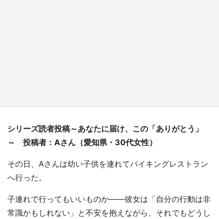
『小林さんちのメイドラゴン』と舞台のモデ
ル・越谷がコラボ 田んぼアートの見頃にあわ
せて企画続々【7／31～】
もっとみる
シリーズ読者投稿～あなたに届け、この「ありがとう」
～ 投稿者：Aさん（愛知県・30代女性）
その日、Aさんは幼い子供を連れてバイキングレストラン
へ行った。
子連れで行ってもいいものか――彼女は「自分の行動は非
常識かもしれない」と不安を抱えながら、それでもどうし