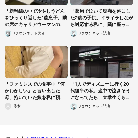
「新幹線の中で冷やしうどん
「薬局で泣いて癇癪を起こし
をひっくり返した1歳息子。隣
た2歳の子供。イライラしなが
の席のキャリアウーマンの方
ら対応する私に、隣に座って
に汁が飛んでしまって...」
た子の母親が...」（30代女
Jタウンネット読者
Jタウンネット読者
（東京都・30代女性）
性）
「ファミレスでの食事中『何
「1人でディズニーに行く20
かおかしい』と言い出した
代後半の私。途中で泣きそう
母。抱いていた娘を私に預け
になってたら、大学生くらい
た直後...」（千葉県・40代女
のカップルが...」（京都府・3
藤本
Jタウンネット読者
性）
0代女性）