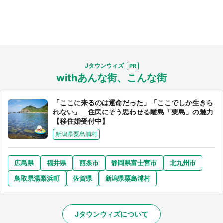
Jタウンウィズ
withあんな街、こんな街
「ここに来るのは運命だった」「ここでしか生きら
れない」 住民にそう思わせる離島「粟島」の魅力
【移住婚受付中】
新潟県粟島浦村
広島県
福井県
西条市
静岡県富士宮市
北九州市
鳥取県湯梨浜町
佐賀県
新潟県粟島浦村
Jタウンウィズについて