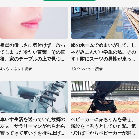
祖母の優しさに気付けず、放っ
駅のホームでめまいがして、し
てしまった冷たい言葉。その直
ゃがみこんだ中学生の私。その
後、家のテーブルの上で見つけ
すぐ隣にスーツの男性が座って
たものは（福岡県・30代女性）
きて（千葉県・20代女性）
Jタウンネット読者
Jタウンネット読者
車いす生活を送っていた故郷の
ベビーカーに赤ちゃんを乗せ、
友人 サラリーマンがわらわら
階段を上ろうとしていた私。気
寄ってきて車いすを持ち上げ連
づけば手からベビーカーが消え