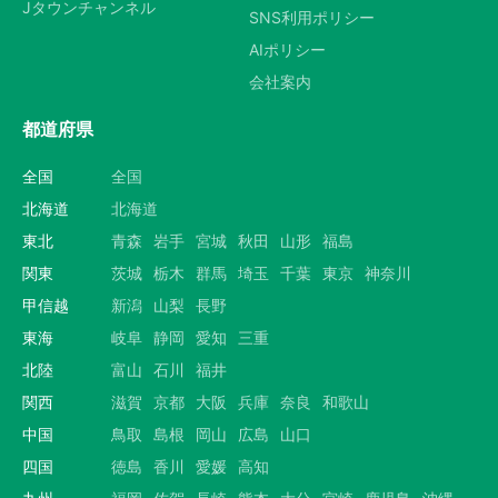
Jタウンチャンネル
SNS利用ポリシー
AIポリシー
会社案内
都道府県
全国
全国
北海道
北海道
東北
青森
岩手
宮城
秋田
山形
福島
関東
茨城
栃木
群馬
埼玉
千葉
東京
神奈川
甲信越
新潟
山梨
長野
東海
岐阜
静岡
愛知
三重
北陸
富山
石川
福井
関西
滋賀
京都
大阪
兵庫
奈良
和歌山
中国
鳥取
島根
岡山
広島
山口
四国
徳島
香川
愛媛
高知