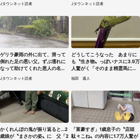
れて行った（福岡県・60代女
ていて（神奈川県・60代女性）
Jタウンネット読者
Jタウンネット読者
性）
ゲリラ豪雨の外に出て、滑って
どうしてこうなった あまりに
倒れた足の悪い父。ずぶ濡れに
も〝生き物〟っぽいナスに3.9万
なって助けてくれた恩人の名前
人驚がく「そのまま精霊馬に使
も聞かず...
えそう」
Jタウンネット読者
福田 週人
かくれんぼの鬼が振り返ると...2
「富豪すぎ」1歳息子の〝店頭
歳娘が〝まさかの姿〟に 父「2
駄々こね〟の内容に1.7万人驚が