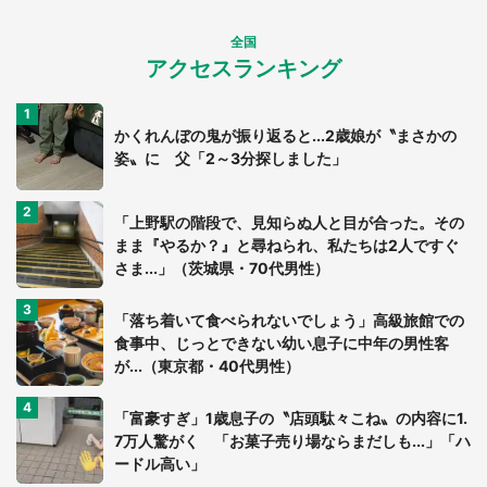
全国
アクセスランキング
かくれんぼの鬼が振り返ると...2歳娘が〝まさかの
姿〟に 父「2～3分探しました」
「上野駅の階段で、見知らぬ人と目が合った。その
まま『やるか？』と尋ねられ、私たちは2人ですぐ
さま...」（茨城県・70代男性）
「落ち着いて食べられないでしょう」高級旅館での
食事中、じっとできない幼い息子に中年の男性客
が...（東京都・40代男性）
「富豪すぎ」1歳息子の〝店頭駄々こね〟の内容に1.
7万人驚がく 「お菓子売り場ならまだしも...」「ハ
ードル高い」