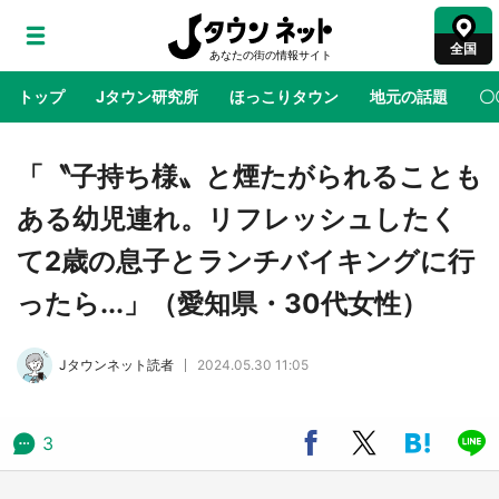
全国
トップ
Jタウン研究所
ほっこりタウン
地元の話題
〇
地域×二次元
絶景
あの時はありがとう
物語がはじ
「〝子持ち様〟と煙たがられることも
ある幼児連れ。リフレッシュしたく
ラプラス・ダークネスが栃木県を征服！？ 県
て2歳の息子とランチバイキングに行
公式プロモ動画で「聖地」が生産されてます
【7／31～1／31】
ったら...」（愛知県・30代女性）
『薬屋のひとりごと』の〝舞〟の世界に入り込
Jタウンネット読者
2024.05.30 11:05
む 六本木ヒルズ展望台でコラボ、本邦初公開
の「猫猫像」も【8／1～10／26】
3
日向翔陽＆影山飛雄が笹かまを食べる！ アニ
メ『ハイキュー！！』×老舗「鐘崎」コラボで
限定グッズも【8／1～31】