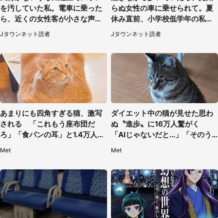
を汚していた私。電車に乗った
らぬ女性の車に乗せられて。夏
ら、近くの女性客が小さな声で
休み直前、小学校低学年の私に
（千葉県・10代女性）
起きたこと（広島県・30代女
Jタウンネット読者
Jタウンネット読者
性）
あまりにも四角すぎる猫、激写
ダイエット中の猫が見せた思わ
される 「これもう座布団だ
ぬ〝進歩〟に16万人驚がく
ろ」「食パンの耳」と1.4万人困
「AIじゃないだと...」「そのう
惑
ち喋りそう」
Met
Met