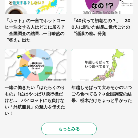
「ゾワゾワする」「本当に気持ち悪い」 道端でバ
グっちゃってた〝野生の野菜〟に6.5万人戦慄
「ホット」の一言でホットコー
「40代って初老なの？」 30
ヒー注文する人はどこに居る？
0人に聞いた結果...世代ごとの
全国調査の結果...一目瞭然の
〝認識の差〟発覚
〝答え〟出た
一緒に働きたい『はたらくのり
年越しそばって大みそかのいつ
もの』1位はやっぱり飛行機だ
ごろ食べてる？→全国調査の結
けど... パイロットにも負けな
果、栃木だけちょっと早かった
い「外航船員」の魅力を伝えた
い！
もっとみる