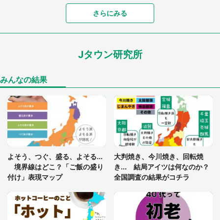
さらにみる
あまりにも四角すぎる猫、激写される 「これもう
座布団だろ」「食パンの耳」と1.4万人困惑
Jタウン研究所
家に〝デカい蛾〟が居座り続けて3日間...ビビり続
けた住人 判明した〝まさかの正体〟に14万人も困
惑
みんなの結果
「○○がない街に住んでいます」住人の呟きに30万
人驚がく 何が存在しないか、あなたはわかる？
「閉所恐怖症の私は新幹線で大パニック。隣席の青
年に『手を繋いで』とお願いしたら...」 体験談に
よそう、つぐ、盛る、よそる...
大判焼き、今川焼き、回転焼
8万人感動
境界線はどこ？「ご飯の盛り
き... 結局アイツは何なのか？
付け」表現マップ
全国調査の結果がコチラ
梅田の地下街でベビーカーを押しつつ迷う私に、見
知らぬおじいさんがわざわざ声をかけてきて（兵庫
県・30代女性）