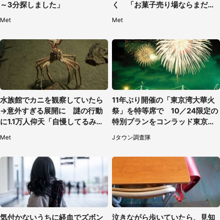
～3分探しました」
く 「お菓子売り場ならまだし
も...」「ハードル高い」
Met
Met
水族館でカニを観察していたら
11年ぶり開催の「東京湾大華火
→意外すぎる展開に 謎の行動
祭」を特等席で 10／24限定の
に1.1万人仰天「自慢してるみた
特別プランをコンラッド東京が
い」
販売【8／3～10／16】
Met
Jタウン調査隊
気付かないうちに経血でズボン
泣きながら歩いていたら、見知