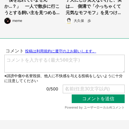
か...？」 一人で散歩に行こ
は... 側溝で「小っちゃくて
うとする飼い主を見つめるワ
元気なモフモフ」を見つけて
ンコの哀愁が凄い
も、連れて帰っちゃダメな理
meme
大久保 歩
由