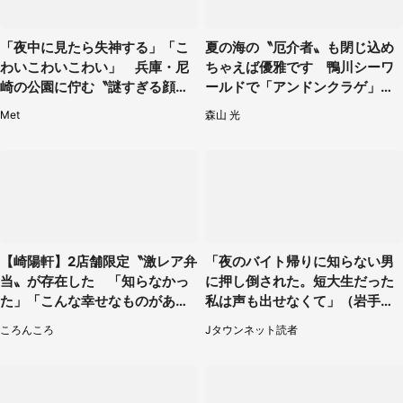
「夜中に見たら失神する」「こ
夏の海の〝厄介者〟も閉じ込め
わいこわいこわい」 兵庫・尼
ちゃえば優雅です 鴨川シーワ
崎の公園に佇む〝謎すぎる顔〟
ールドで「アンドンクラゲ」期
に1.3万人戦慄
間限定展示【7／29～】
Met
森山 光
【崎陽軒】2店舗限定〝激レア弁
「夜のバイト帰りに知らない男
当〟が存在した 「知らなかっ
に押し倒された。短大生だった
た」「こんな幸せなものがあっ
私は声も出せなくて」（岩手
たなんて...」
県・50代女性）
ころんころ
Jタウンネット読者