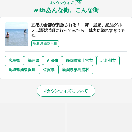
Jタウンウィズ
withあんな街、こんな街
五感の全部が刺激される！ 海、温泉、絶品グル
メ...湯梨浜町に行ってみたら、魅力に溢れすぎてた
件
鳥取県湯梨浜町
広島県
福井県
西条市
静岡県富士宮市
北九州市
鳥取県湯梨浜町
佐賀県
新潟県粟島浦村
Jタウンウィズについて