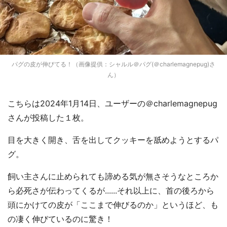
パグの皮が伸びてる！（画像提供：シャルル＠パグ(＠charlemagnepug)さ
ん）
こちらは2024年1月14日、ユーザーの＠charlemagnepug
さんが投稿した１枚。
目を大きく開き、舌を出してクッキーを舐めようとするパ
グ。
飼い主さんに止められても諦める気が無さそうなところか
ら必死さが伝わってくるが......それ以上に、首の後ろから
頭にかけての皮が「ここまで伸びるのか」というほど、も
の凄く伸びているのに驚き！