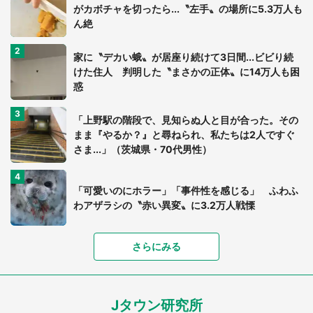
がカボチャを切ったら...〝左手〟の場所に5.3万人も
ん絶
家に〝デカい蛾〟が居座り続けて3日間...ビビり続
けた住人 判明した〝まさかの正体〟に14万人も困
惑
「上野駅の階段で、見知らぬ人と目が合った。その
まま『やるか？』と尋ねられ、私たちは2人ですぐ
さま...」（茨城県・70代男性）
「可愛いのにホラー」「事件性を感じる」 ふわふ
わアザラシの〝赤い異変〟に3.2万人戦慄
「孫にあげると思って、あなたにこれをあげる」
さらにみる
真夏の山道で見知らぬお婆さんに握らされたもの
（山口県・30代女性）
Jタウン研究所
「落ち着いて食べられないでしょう」高級旅館での