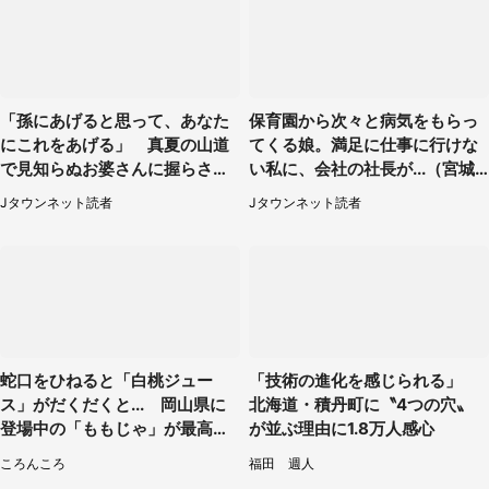
「孫にあげると思って、あなた
保育園から次々と病気をもらっ
にこれをあげる」 真夏の山道
てくる娘。満足に仕事に行けな
で見知らぬお婆さんに握らされ
い私に、会社の社長が...（宮城
たもの（山口県・30代女性）
県・30代女性）
Jタウンネット読者
Jタウンネット読者
蛇口をひねると「白桃ジュー
「技術の進化を感じられる」
ス」がだくだくと... 岡山県に
北海道・積丹町に〝4つの穴〟
登場中の「ももじゃ」が最高す
が並ぶ理由に1.8万人感心
ぎた
ころんころ
福田 週人