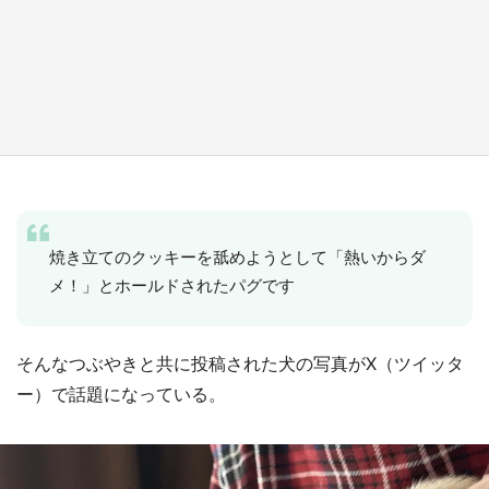
ラプラス・ダークネスが栃木県を征服！？ 県
公式プロモ動画で「聖地」が生産されてます
【7／31～1／31】
もっとみる
焼き立てのクッキーを舐めようとして「熱いからダ
メ！」とホールドされたパグです
そんなつぶやきと共に投稿された犬の写真がX（ツイッタ
ー）で話題になっている。