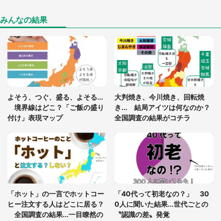
食事中、じっとできない幼い息子に中年の男性客
が...（東京都・40代男性）
みんなの結果
「閉所恐怖症の私は新幹線で大パニック。隣席の青
年に『手を繋いで』とお願いしたら...」 体験談に
8万人感動
「ゾワゾワする」「本当に気持ち悪い」 道端でバ
よそう、つぐ、盛る、よそる...
大判焼き、今川焼き、回転焼
グっちゃってた〝野生の野菜〟に6.5万人戦慄
境界線はどこ？「ご飯の盛り
き... 結局アイツは何なのか？
付け」表現マップ
全国調査の結果がコチラ
かくれんぼの鬼が振り返ると...2歳娘が〝まさかの
姿〟に 父「2～3分探しました」
発表！一番かっこいいナンバープレートランキン
グ 3位「品川」2位「湘南」、意外な1位は...
「ホット」の一言でホットコー
「40代って初老なの？」 30
ヒー注文する人はどこに居る？
0人に聞いた結果...世代ごとの
全国調査の結果...一目瞭然の
〝認識の差〟発覚