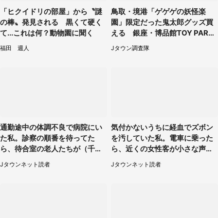
「ヒクイドリの部屋」から〝謎
鳥取・境港「ゲゲゲの妖怪楽
の棒〟発見される 黒くて硬く
園」限定だった鬼太郎グッズ買
て...これは何？動物園に聞く
える 銀座・博品館TOY PARK
へ急げ【8／8～31】
福田 週人
Jタウン調査隊
通勤途中の体調不良で病院にい
気付かないうちに経血でズボン
た私。診察の順番を待ってた
を汚していた私。電車に乗った
ら、待合室の老人たちが（千葉
ら、近くの女性客が小さな声で
県・50代男性）
（千葉県・10代女性）
Jタウンネット読者
Jタウンネット読者