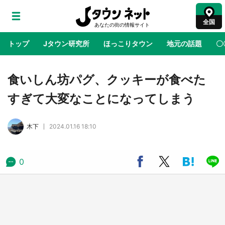
全国
トップ
Jタウン研究所
ほっこりタウン
地元の話題
〇
地域×二次元
絶景
あの時はありがとう
物語がはじ
食いしん坊パグ、クッキーが食べた
すぎて大変なことになってしまう
石川県×蓮ノ空女学院スクールアイドルクラブ
第五弾コラボ開始 メンバーたちとオリジナル
木下
2024.01.16 18:10
ストーリーを完成させよう【8／10～12／6】
アニメ『はたらく細胞』と神奈川県の3度目コ
0
ラボ 作品の世界観通じて「小児がん」学べる
【8／10～31※平日限定】
鳥取・境港「ゲゲゲの妖怪楽園」限定だった鬼
太郎グッズ買える 銀座・博品館TOY PARKへ
急げ【8／8～31】