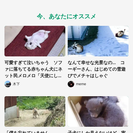
今、あなたにオススメ
可愛すぎて泣いちゃう ソフ
なんて幸せな光景なの... コ
ァに落ちてる赤ちゃん犬にネ
ーギーさん、はじめての雪遊
ット民メロメロ「天使にしか
びでメチャはしゃぐ
見えない」「尊い...」
木下
meme
「僕を忘れていません
子犬にしか見えないけど、実