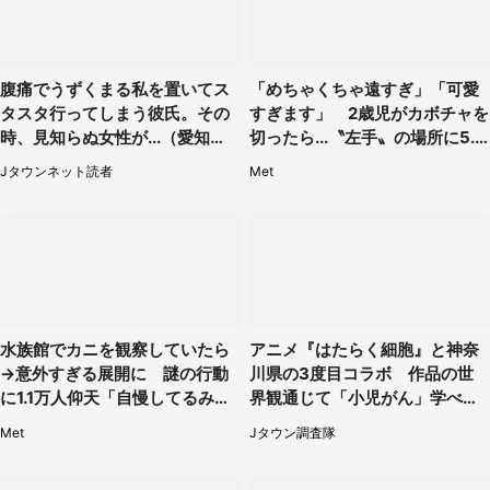
腹痛でうずくまる私を置いてス
「めちゃくちゃ遠すぎ」「可愛
タスタ行ってしまう彼氏。その
すぎます」 2歳児がカボチャを
時、見知らぬ女性が...（愛知
切ったら...〝左手〟の場所に5.3
県・30代女性）
万人もん絶
Jタウンネット読者
Met
水族館でカニを観察していたら
アニメ『はたらく細胞』と神奈
→意外すぎる展開に 謎の行動
川県の3度目コラボ 作品の世
に1.1万人仰天「自慢してるみた
界観通じて「小児がん」学べる
い」
【8／10～31※平日限定】
Met
Jタウン調査隊