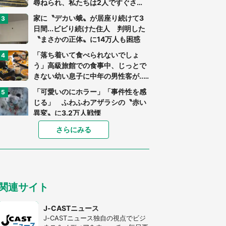
尋ねられ、私たちは2人ですぐさ
ま...」（茨城県・70代男性）
家に〝デカい蛾〟が居座り続けて3
日間...ビビり続けた住人 判明した
〝まさかの正体〟に14万人も困惑
「落ち着いて食べられないでしょ
う」高級旅館での食事中、じっとで
きない幼い息子に中年の男性客が...
（東京都・40代男性）
「可愛いのにホラー」「事件性を感
じる」 ふわふわアザラシの〝赤い
異変〟に3.2万人戦慄
「孫にあげると思って、あなたにこ
さらにみる
れをあげる」 真夏の山道で見知ら
ぬお婆さんに握らされたもの（山口
県・30代女性）
「ゾワゾワする」「本当に気持ち悪
い」 道端でバグっちゃってた〝野
関連サイト
生の野菜〟に6.5万人戦慄
「閉所恐怖症の私は新幹線で大パニ
J-CASTニュース
ック。隣席の青年に『手を繋いで』
J-CASTニュース独自の視点でビジ
とお願いしたら...」 体験談に8万