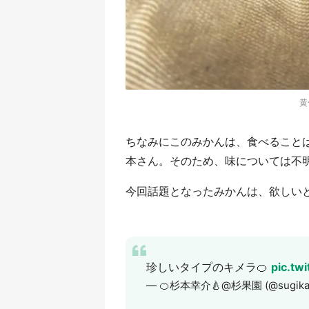
黄
ちなみにこのみかんは、食べること
本さん。そのため、味については不
今回話題となったみかんは、欲しい
珍しいタイプのキメラ🍊
pic.tw
— 🍊杉本幸介🍐@杉果園 (@sugika