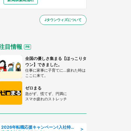
大分
宮崎
鹿児島
沖縄
／1～31】
Jタウンウィズについて
する
注目情報
全国の優しさ集まる【ほっこりタ
ウン】できました。
仕事に家事に子育てに...疲れた時は
ここに来て。
ゼロまる
急がず、慌てず、円満に
スマホ疲れのストレッチ
2026年転職応援キャンペーン!入社特典58万円/デンソーで働こう!自動車工場で小型部品の検査業務 denso aichi
＞