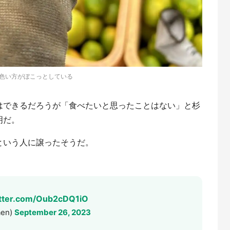
色い方がぼこっとしている
はできるだろうが「食べたいと思ったことはない」と杉
明だ。
という人に譲ったそうだ。
itter.com/Oub2cDQ1iO
en)
September 26, 2023