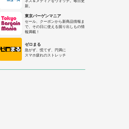
ネス＆メディアをウォッチ。毎日更
人感動
新。
「富豪すぎ」1歳息子の〝店頭駄々
こね〟の内容に1.7万人驚がく 「お
東京バーゲンマニア
菓子売り場ならまだしも...」「ハー
セール、クーポンから新商品情報ま
ドル高い」
で、その日に使える掘り出しもの情
あまりにも四角すぎる猫、激写され
報満載！
る 「これもう座布団だろ」「食パ
ンの耳」と1.4万人困惑
ゼロまる
急がず、慌てず、円満に
スマホ疲れのストレッチ