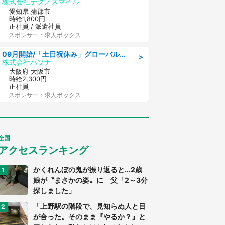
株式会社テクノスマイル
愛知県 蒲郡市
時給1,800円
正社員 / 派遣社員
スポンサー：求人ボックス
09月開始/「土日祝休み」グローバル企業での産業保健のお仕事/保健師/高時給/残業なし/服装自由
＞
株式会社パソナ
大阪府 大阪市
時給2,300円
正社員
スポンサー：求人ボックス
全国
アクセスランキング
かくれんぼの鬼が振り返ると...2歳
娘が〝まさかの姿〟に 父「2～3分
探しました」
「上野駅の階段で、見知らぬ人と目
が合った。そのまま『やるか？』と