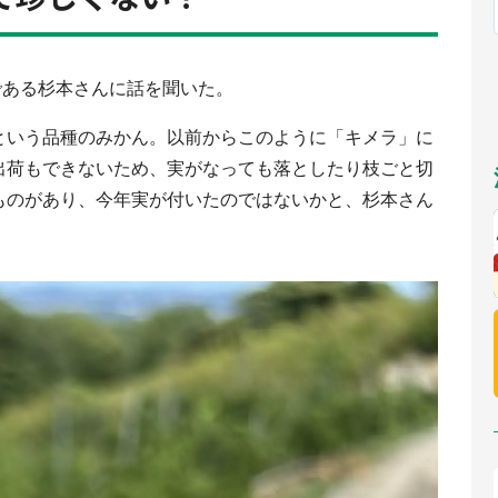
福岡
佐賀
長崎
熊本
九州
／1～10／26】
もっとみる
選択
である杉本さんに話を聞いた。
という品種のみかん。以前からこのように「キメラ」に
出荷もできないため、実がなっても落としたり枝ごと切
ものがあり、今年実が付いたのではないかと、杉本さん