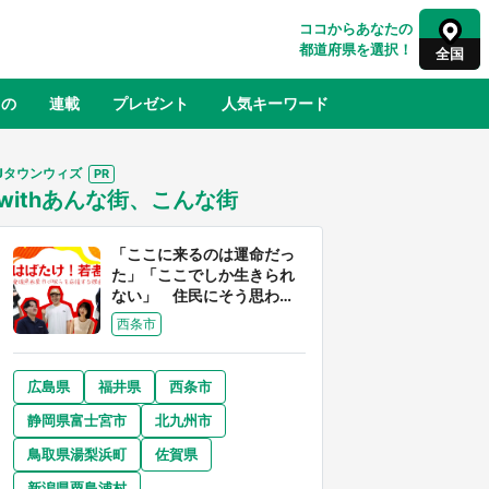
ココからあなたの
都道府県を選択！
全国
もの
連載
プレゼント
人気キーワード
Jタウンウィズ
withあんな街、こんな街
るさと納税
山形
福島
千葉
東京
神奈川
「ここに来るのは運命だっ
た」「ここでしか生きられ
ない」 住民にそう思わせ
る離島「粟島」の魅力【移
西条市
住婚受付中】
広島県
福井県
西条市
奈良
和歌山
静岡県富士宮市
北九州市
山口
世界
日向翔陽＆影山飛雄が笹かまを食べ
鳥取県湯梨浜町
佐賀県
でコ
る！ アニメ『ハイキュー！！』×老
【8
舗「鐘崎」コラボで限定グッズも【8
新潟県粟島浦村