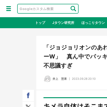
トップ
Jタウン研究所
ほっこりタウン
地域×二次
「ジョジョリオンのあ
ーW」 真ん中でパッ
不思議すぎ
井上 慧果
2023.09.28 20:10
鳥取・境港「ゲゲゲの妖怪楽園」限定
ラプ
だった鬼太郎グッズ買える 銀座・博
服！
キメラ自体はそこま
品館TOY PARKへ急げ【8／8～31】
が生