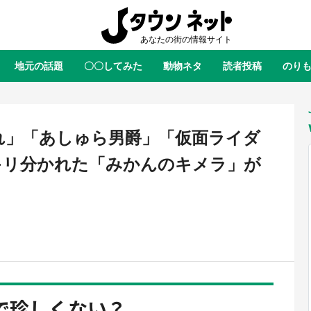
地元の話題
〇〇してみた
動物ネタ
読者投稿
のり
全国
全国
北海道
北海道
元
絶景
あの時はありがとう
物語がはじまる町へ
ふ
青森
岩手
宮城
秋田
東北
れ」「あしゅら男爵」「仮面ライダ
茨城
栃木
群馬
埼玉
関東
キリ分かれた「みかんのキメラ」が
新潟
山梨
長野
甲信越
岐阜
静岡
愛知
三重
東海
富山
石川
福井
北陸
滋賀
京都
大阪
兵庫
関西
鳥取
島根
岡山
広島
中国
ラス・ダークネスが栃木県を征
『薬屋のひとりごと』の〝舞〟の
？ 県公式プロモ動画で「聖地」
に入り込む 六本木ヒルズ展望台
徳島
香川
愛媛
高知
四国
で珍しくない？
産されてます【7／31～1／31】
ラボ、本邦初公開の「猫猫像」も