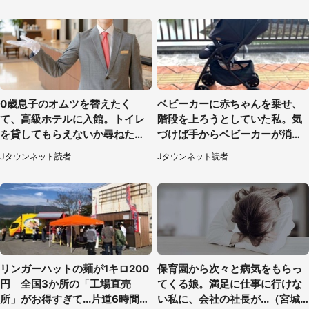
性が...」
0歳息子のオムツを替えたく
ベビーカーに赤ちゃんを乗せ、
て、高級ホテルに入館。トイレ
階段を上ろうとしていた私。気
を貸してもらえないか尋ねたら
づけば手からベビーカーが消え
→神対応に感動
ていて（神奈川県・60代女性）
Jタウンネット読者
Jタウンネット読者
リンガーハットの麺が1キロ200
保育園から次々と病気をもらっ
円 全国3か所の「工場直売
てくる娘。満足に仕事に行けな
所」がお得すぎて...片道6時間か
い私に、会社の社長が...（宮城