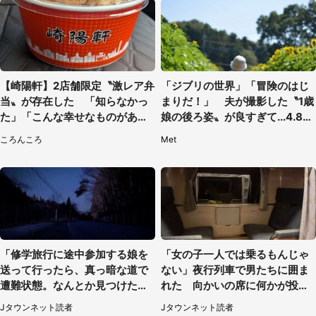
【崎陽軒】2店舗限定〝激レア弁
「ジブリの世界」「冒険のはじ
当〟が存在した 「知らなかっ
まりだ！」 夫が撮影した〝1歳
た」「こんな幸せなものがあっ
娘の後ろ姿〟が良すぎて...4.8万
たなんて...」
人感激
ころんころ
Met
「修学旅行に途中参加する娘を
「女の子一人では乗るもんじゃ
送って行ったら、真っ暗な道で
ない」夜行列車で男たちに囲ま
遭難状態。なんとか見つけた民
れた 向かいの席に何かが投げ
家に助けを求めると、住人の男
られて（秋田県・60代女性）
Jタウンネット読者
Jタウンネット読者