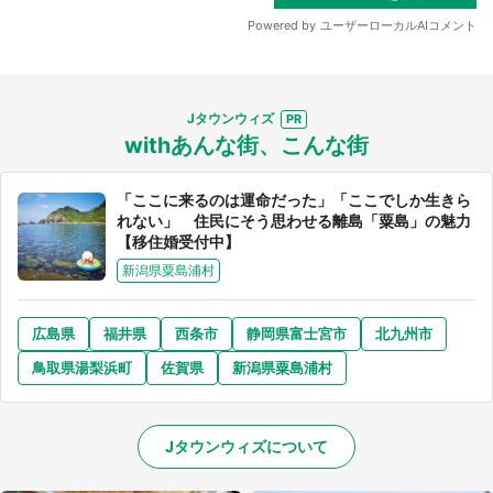
Jタウンウィズ
withあんな街、こんな街
「ここに来るのは運命だった」「ここでしか生きら
れない」 住民にそう思わせる離島「粟島」の魅力
【移住婚受付中】
新潟県粟島浦村
広島県
福井県
西条市
静岡県富士宮市
北九州市
鳥取県湯梨浜町
佐賀県
新潟県粟島浦村
Jタウンウィズについて