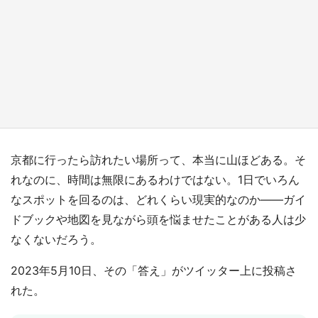
『薬屋のひとりごと』の〝舞〟の世界に入り込
む 六本木ヒルズ展望台でコラボ、本邦初公開
の「猫猫像」も【8／1～10／26】
もっとみる
京都に行ったら訪れたい場所って、本当に山ほどある。そ
れなのに、時間は無限にあるわけではない。1日でいろん
なスポットを回るのは、どれくらい現実的なのか――ガイ
ドブックや地図を見ながら頭を悩ませたことがある人は少
なくないだろう。
2023年5月10日、その「答え」がツイッター上に投稿さ
れた。