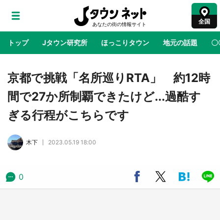
全国
トップ
Jタウン研究所
ほっこりタウン
地元の話題
〇
地域×二次元
絶景
あの時はありがとう
物語がはじ
京都で挑戦「名所巡りRTA」 約12時
間で27か所制覇できたけど...過酷す
アニメ『はたらく細胞』と神奈川県の3度目コ
ぎる行程がこちらです
ラボ 作品の世界観通じて「小児がん」学べる
【8／10～31※平日限定】
木下
2023.05.19 18:00
鳥取・境港「ゲゲゲの妖怪楽園」限定だった鬼
太郎グッズ買える 銀座・博品館TOY PARKへ
急げ【8／8～31】
0
ラプラス・ダークネスが栃木県を征服！？ 県
公式プロモ動画で「聖地」が生産されてます
【7／31～1／31】