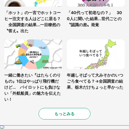
「通勤特快乗車中に襲ってきた、急激な腹痛。我慢
の限界を迎え、途中で電車を降りようとしたけれ
「ホット」の一言でホットコー
「40代って初老なの？」 30
ど...」（東京都・30代女性）
ヒー注文する人はどこに居る？
0人に聞いた結果...世代ごとの
全国調査の結果...一目瞭然の
〝認識の差〟発覚
〝答え〟出た
一緒に働きたい『はたらくのり
年越しそばって大みそかのいつ
もの』1位はやっぱり飛行機だ
ごろ食べてる？→全国調査の結
けど... パイロットにも負けな
果、栃木だけちょっと早かった
い「外航船員」の魅力を伝えた
い！
もっとみる