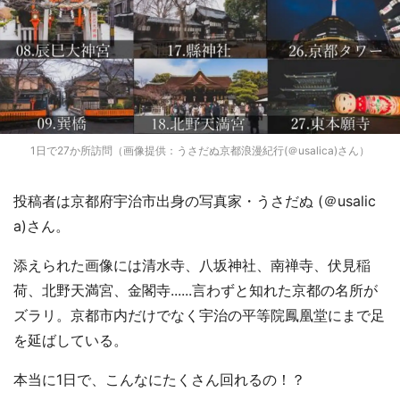
1日で27か所訪問（画像提供：うさだぬ京都浪漫紀行(＠usalica)さん）
投稿者は京都府宇治市出身の写真家・うさだぬ (＠usalic
a)さん。
添えられた画像には清水寺、八坂神社、南禅寺、伏見稲
荷、北野天満宮、金閣寺......言わずと知れた京都の名所が
ズラリ。京都市内だけでなく宇治の平等院鳳凰堂にまで足
を延ばしている。
本当に1日で、こんなにたくさん回れるの！？