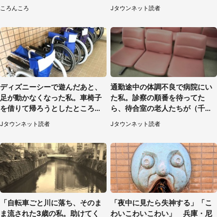
けて来た人も
県・30代女性）
ころんころ
Jタウンネット読者
ディズニーシーで遊んだあと、
通勤途中の体調不良で病院にい
足が動かなくなった私。車椅子
た私。診察の順番を待ってた
を借りて帰ろうとしたところで
ら、待合室の老人たちが（千葉
キャストが（60代女性）
県・50代男性）
Jタウンネット読者
Jタウンネット読者
「自転車ごと川に落ち、そのま
「夜中に見たら失神する」「こ
ま流された3歳の私。助けてく
わいこわいこわい」 兵庫・尼