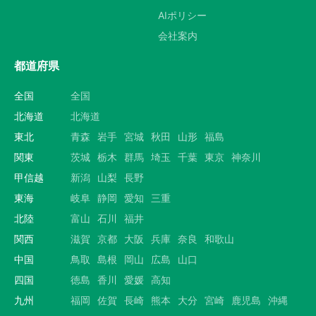
AIポリシー
会社案内
都道府県
全国
全国
北海道
北海道
東北
青森
岩手
宮城
秋田
山形
福島
関東
茨城
栃木
群馬
埼玉
千葉
東京
神奈川
甲信越
新潟
山梨
長野
東海
岐阜
静岡
愛知
三重
北陸
富山
石川
福井
関西
滋賀
京都
大阪
兵庫
奈良
和歌山
中国
鳥取
島根
岡山
広島
山口
四国
徳島
香川
愛媛
高知
九州
福岡
佐賀
長崎
熊本
大分
宮崎
鹿児島
沖縄