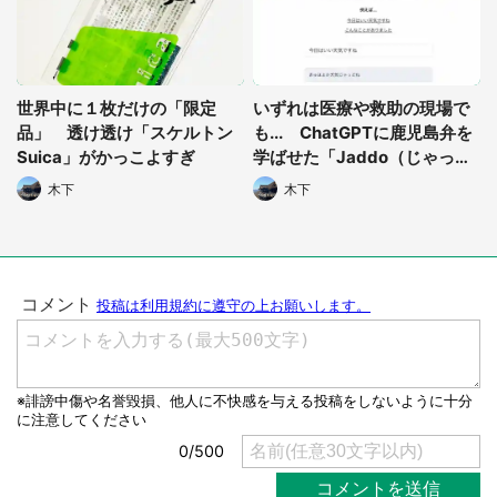
選択する
世界中に１枚だけの「限定
いずれは医療や救助の現場で
品」 透け透け「スケルトン
も... ChatGPTに鹿児島弁を
Suica」がかっこよすぎ
学ばせた「Jaddo（じゃっ
ど）GPT」に作者が込めた思
木下
木下
いとは