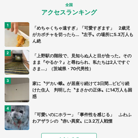
全国
アクセスランキング
「めちゃくちゃ遠すぎ」「可愛すぎます」 2歳児
がカボチャを切ったら...〝左手〟の場所に5.3万人も
ん絶
「上野駅の階段で、見知らぬ人と目が合った。その
まま『やるか？』と尋ねられ、私たちは2人ですぐ
さま...」（茨城県・70代男性）
家に〝デカい蛾〟が居座り続けて3日間...ビビり続
けた住人 判明した〝まさかの正体〟に14万人も困
惑
「可愛いのにホラー」「事件性を感じる」 ふわふ
わアザラシの〝赤い異変〟に3.2万人戦慄