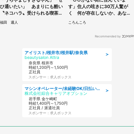
ひ通いたい」 あまりにも酷い
す」住人の呟きに30万人驚が
〝ネコハラ〟受けられる喫茶店
く 何が存在しないか、あなた
に5.3万人驚がく
はわかる？
福田 週人
ころんころ
Recommended by
アイリスト/桜井市/桜井駅/奈良県
＞
beautysalon Attra
奈良県 桜井市
時給1,200円～1,500円
正社員
スポンサー：求人ボックス
マシンオペレーター/未経験OK/日払いOK/寮完備/交替制/20・30・40代活躍中
＞
株式会社綜合キャリアオプション
岩手県 金ケ崎町
時給1,400円～1,750円
正社員 / 派遣社員
スポンサー：求人ボックス