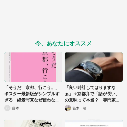
都道府選択
今、あなたにオススメ
「そうだ 京都、行こう。」
「良い時計してはりますな
ポスター最新版がシンプルす
ぁ」→京都弁で「話が長い」
ぎる 絶景写真なぜ使わな
の意味って本当？ 専門家に
い？JR東海に聞く
聞いてみた
藤本
笹木 萌