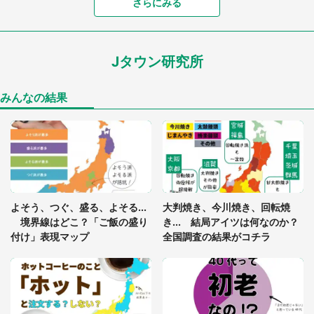
「落ち着いて食べられないでしょう」高級旅館での
さらにみる
食事中、じっとできない幼い息子に中年の男性客
が...（東京都・40代男性）
Jタウン研究所
「孫にあげると思って、あなたにこれをあげる」
真夏の山道で見知らぬお婆さんに握らされたもの
（山口県・30代女性）
みんなの結果
「閉所恐怖症の私は新幹線で大パニック。隣席の青
年に『手を繋いで』とお願いしたら...」 体験談に
8万人感動
「ゾワゾワする」「本当に気持ち悪い」 道端でバ
よそう、つぐ、盛る、よそる...
大判焼き、今川焼き、回転焼
グっちゃってた〝野生の野菜〟に6.5万人戦慄
境界線はどこ？「ご飯の盛り
き... 結局アイツは何なのか？
付け」表現マップ
全国調査の結果がコチラ
かくれんぼの鬼が振り返ると...2歳娘が〝まさかの
姿〟に 父「2～3分探しました」