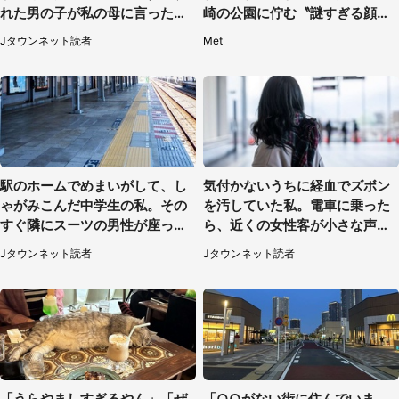
れた男の子が私の母に言ったの
崎の公園に佇む〝謎すぎる顔〟
は...」（千葉県・20代女性）
に1.3万人戦慄
Jタウンネット読者
Met
駅のホームでめまいがして、し
気付かないうちに経血でズボン
ゃがみこんだ中学生の私。その
を汚していた私。電車に乗った
すぐ隣にスーツの男性が座って
ら、近くの女性客が小さな声で
きて（千葉県・20代女性）
（千葉県・10代女性）
Jタウンネット読者
Jタウンネット読者
「うらやましすぎるやん」「ぜ
「○○がない街に住んでいま