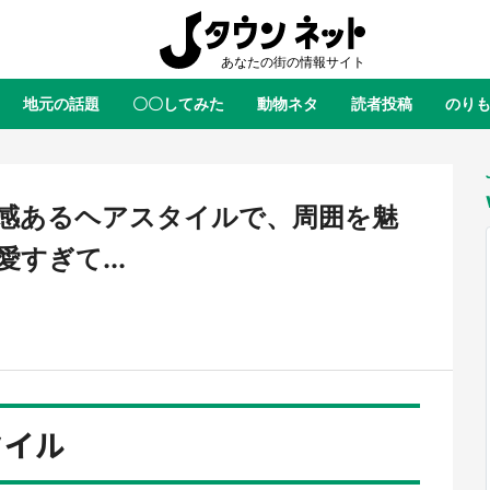
地元の話題
〇〇してみた
動物ネタ
読者投稿
のり
全国
全国
北海道
北海道
元
絶景
あの時はありがとう
物語がはじまる町へ
ふ
青森
岩手
宮城
秋田
東北
感あるヘアスタイルで、周囲を魅
茨城
栃木
群馬
埼玉
関東
すぎて...
新潟
山梨
長野
甲信越
岐阜
静岡
愛知
三重
東海
富山
石川
福井
北陸
滋賀
京都
大阪
兵庫
関西
タイル
鳥取
島根
岡山
広島
中国
屋のひとりごと』の〝舞〟の世界
日向翔陽＆影山飛雄が笹かまを食
り込む 六本木ヒルズ展望台でコ
る！ アニメ『ハイキュー！！』
徳島
香川
愛媛
高知
四国
、本邦初公開の「猫猫像」も【8
舗「鐘崎」コラボで限定グッズも