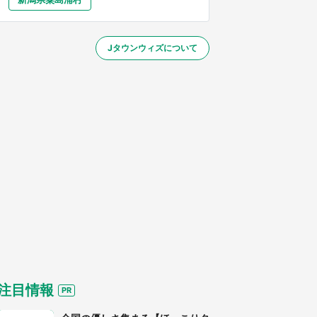
大分
宮崎
鹿児島
沖縄
～】
Jタウンウィズについて
する
注目情報