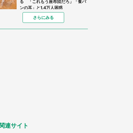
る 「これもう座布団だろ」「食パ
ンの耳」と1.4万人困惑
家に〝デカい蛾〟が居座り続けて3
さらにみる
日間...ビビり続けた住人 判明した
〝まさかの正体〟に14万人も困惑
「○○がない街に住んでいます」住
人の呟きに30万人驚がく 何が存在
しないか、あなたはわかる？
「閉所恐怖症の私は新幹線で大パニ
ック。隣席の青年に『手を繋いで』
とお願いしたら...」 体験談に8万
人感動
梅田の地下街でベビーカーを押しつ
つ迷う私に、見知らぬおじいさんが
わざわざ声をかけてきて（兵庫県・
30代女性）
「ゾワゾワする」「本当に気持ち悪
い」 道端でバグっちゃってた〝野
生の野菜〟に6.5万人戦慄
関連サイト