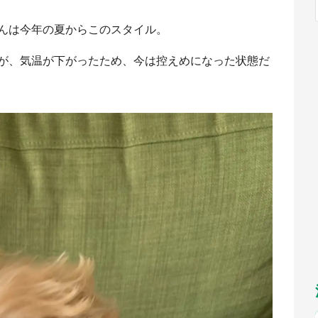
福岡
佐賀
長崎
熊本
～10／26】
九州
／1～31】
んは今年の夏からこのスタイル。
もっとみる
選択
が、気温が下がったため、今は控えめになった状態だ