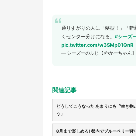
通りすがりの人に「髪型！」「斬
くセンター分けになる。
#シーズ
pic.twitter.com/w3SMp01QnR
— シーズーのふじ【✍️かーちゃん】 (@Si
関連記事
どうしてこうなった あまりにも〝生き物
う」
8月まで楽しめる! 都内でブルーベリー狩