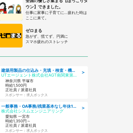
全国の優しさ集まる【ほっこりタ
ウン】できました。
仕事に家事に子育てに...疲れた時は
ここに来て。
ゼロまる
急がず、慌てず、円満に
スマホ疲れのストレッチ
建築用製品の仕込み・充填・検査・機械操作/寮完備/日払い/工場・製造
＞
UTエージェント株式会社AGT南関東第二CU
神奈川県 平塚市
時給1,500円
正社員 / 派遣社員
スポンサー：求人ボックス
一般事務・OA事務/残業基本なし年休130日社保完備の一般・調達事務
＞
株式会社シスムエンジニアリング
愛知県 一宮市
時給1,350円～
正社員 / 派遣社員
スポンサー：求人ボックス