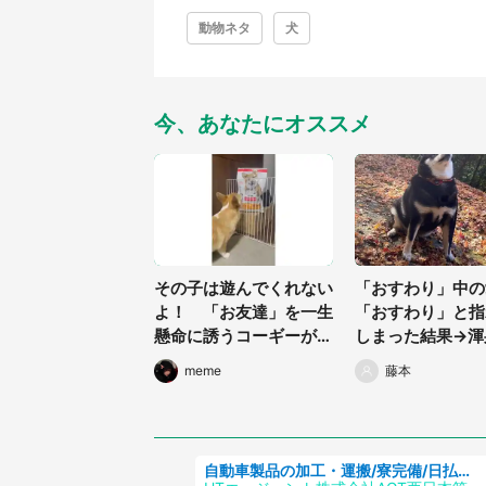
動物ネタ
犬
今、あなたにオススメ
その子は遊んでくれない
「おすわり」中の
よ！ 「お友達」を一生
「おすわり」と指
懸命に誘うコーギーが健
しまった結果→渾
気で可愛すぎる
「おすわり」が激
meme
藤本
る
自動車製品の加工・運搬/寮完備/日払い/工場・製造