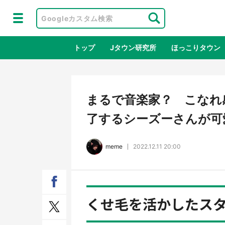
トップ
Jタウン研究所
ほっこりタウン
地域×二次
まるで音楽家？ こなれ
了するシーズーさんが可愛
meme
2022.12.11 20:00
くせ毛を活かしたス
ラプラス・ダークネスが栃木県を征
『薬
服！？ 県公式プロモ動画で「聖地」
に入
が生産されてます【7／31～1／31】
ラボ