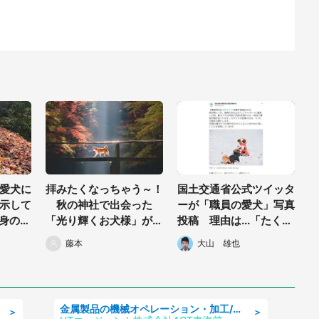
愛犬に
拝みたくなっちゃう～！
国土交通省公式ツイッタ
示して
秋の神社で出会った
ーが「職員の愛犬」写真
身の
「光り輝くお犬様」が
投稿 理由は...「たくさ
写され
神々しすぎる
んの人に見てもらうた
藤本
大山 雄也
め」
金属製品の機械オペレーション・加工/寮完備/日払い/工場・製造
＞
＞