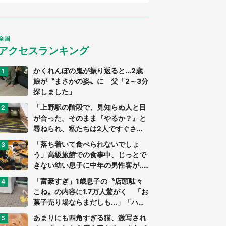
全国
アクセスランキング
かくれんぼの鬼が振り返ると...2歳
娘が〝まさかの姿〟に 父「2～3分
探しました」
「上野駅の階段で、見知らぬ人と目
が合った。そのまま『やるか？』と
尋ねられ、私たちは2人ですぐさ
ま...」（茨城県・70代男性）
「落ち着いて食べられないでしょ
う」高級旅館での食事中、じっとで
きない幼い息子に中年の男性客が...
（東京都・40代男性）
「富豪すぎ」1歳息子の〝店頭駄々
こね〟の内容に1.7万人驚がく 「お
菓子売り場ならまだしも...」「ハー
ドル高い」
あまりにも四角すぎる猫、激写され