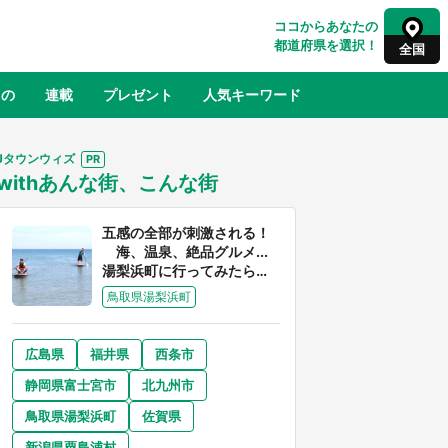
ココからあなたの
都道府県を選択！
全国
もの
連載
プレゼント
人気キーワード
Jタウンウィズ
withあんな街、こんな街
るさと納税
山形
福島
千葉
東京
神奈川
五感の全部が刺激される！
海、温泉、絶品グルメ...
湯梨浜町に行ってみたら、
魅力に溢れすぎてた件
鳥取県湯梨浜町
広島県
福井県
西条市
奈良
和歌山
静岡県富士宮市
北九州市
山口
べ
『小林さんちのメイドラゴン』と舞台
鳥取県湯梨浜町
佐賀県
×老
のモデル・越谷がコラボ 田んぼアー
【8
トの見頃にあわせて企画続々【7／31
新潟県粟島浦村