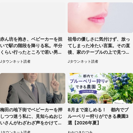
赤ん坊を抱き、ベビーカーを担
祖母の優しさに気付けず、放っ
いで駅の階段を降りる私。半分
てしまった冷たい言葉。その直
くらい行ったところで若い男性
後、家のテーブルの上で見つけ
が...（埼玉県・50代女性）
たものは（福岡県・30代女性）
Jタウンネット読者
Jタウンネット読者
梅田の地下街でベビーカーを押
8月まで楽しめる！ 都内でブ
しつつ迷う私に、見知らぬおじ
ルーベリー狩りができる農園3
いさんがわざわざ声をかけてき
選【2026年夏】
て（兵庫県・30代女性）
Jタウンネット読者
わかつきなつみ