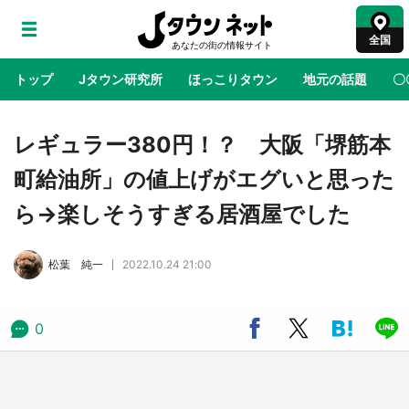
全国
トップ
Jタウン研究所
ほっこりタウン
地元の話題
〇
地域×二次元
絶景
あの時はありがとう
物語がはじ
レギュラー380円！？ 大阪「堺筋本
町給油所」の値上げがエグいと思った
ラプラス・ダークネスが栃木県を征服！？ 県
ら→楽しそうすぎる居酒屋でした
公式プロモ動画で「聖地」が生産されてます
【7／31～1／31】
松葉 純一
2022.10.24 21:00
『薬屋のひとりごと』の〝舞〟の世界に入り込
む 六本木ヒルズ展望台でコラボ、本邦初公開
の「猫猫像」も【8／1～10／26】
0
日向翔陽＆影山飛雄が笹かまを食べる！ アニ
メ『ハイキュー！！』×老舗「鐘崎」コラボで
限定グッズも【8／1～31】