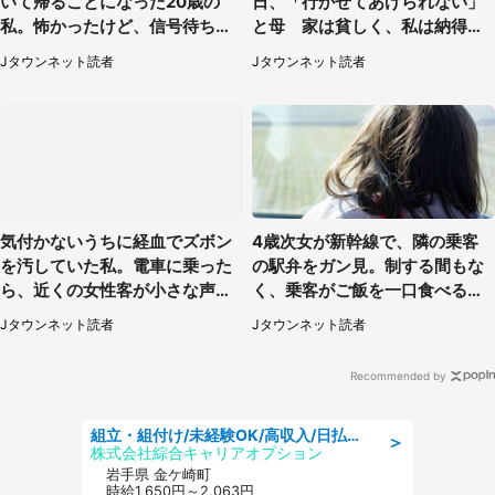
いて帰ることになった20歳の
日、「行かせてあげられない」
私。怖かったけど、信号待ちの
と母 家は貧しく、私は納得し
車に道を尋ねたら...」（埼玉
たけれど...（北海道・70代以上
Jタウンネット読者
Jタウンネット読者
県・60代女性）
女性）
気付かないうちに経血でズボン
4歳次女が新幹線で、隣の乗客
を汚していた私。電車に乗った
の駅弁をガン見。制する間もな
ら、近くの女性客が小さな声で
く、乗客がご飯を一口食べると
（千葉県・10代女性）
（茨城県・50代女性）
Jタウンネット読者
Jタウンネット読者
Recommended by
組立・組付け/未経験OK/高収入/日払いOK/交替制/20・30・40代活躍中
＞
株式会社綜合キャリアオプション
岩手県 金ケ崎町
時給1,650円～2,063円