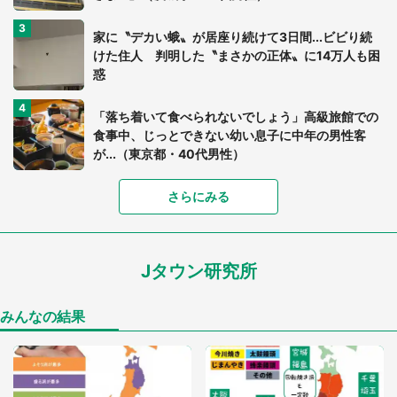
家に〝デカい蛾〟が居座り続けて3日間...ビビり続
けた住人 判明した〝まさかの正体〟に14万人も困
惑
「落ち着いて食べられないでしょう」高級旅館での
食事中、じっとできない幼い息子に中年の男性客
が...（東京都・40代男性）
「富豪すぎ」1歳息子の〝店頭駄々こね〟の内容に1.
さらにみる
7万人驚がく 「お菓子売り場ならまだしも...」「ハ
ードル高い」
Jタウン研究所
あまりにも四角すぎる猫、激写される 「これもう
座布団だろ」「食パンの耳」と1.4万人困惑
みんなの結果
「閉所恐怖症の私は新幹線で大パニック。隣席の青
年に『手を繋いで』とお願いしたら...」 体験談に
8万人感動