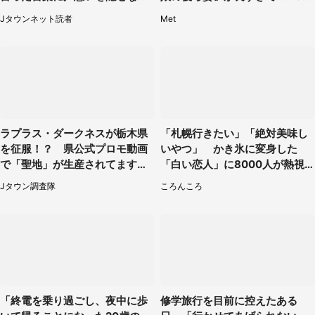
い」（兵庫県・50代女性）
人感激
Jタウンネット読者
Met
ラプラス・ダークネスが栃木県
「札幌行きたい」「絶対美味し
を征服！？ 県公式プロモ動画
いやつ」 かき氷に変身した
で「聖地」が生産されてます【7
「白い恋人」に8000人が熱視
／31～1／31】
線【期間限定】
Jタウン調査隊
ころんころ
「終電を乗り過ごし、夜中に歩
修学旅行を目前に控えたある