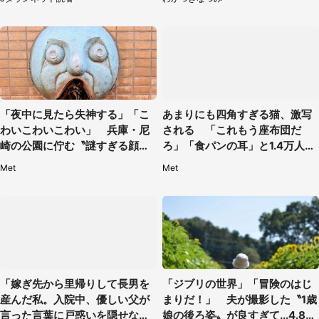
「夜中に見たら失神する」「こ
あまりにも四角すぎる猫、激写
わいこわいこわい」 兵庫・尼
される 「これもう座布団だ
崎の公園に佇む〝謎すぎる顔〟
ろ」「食パンの耳」と1.4万人困
に1.3万人戦慄
惑
Met
Met
「嫁ぎ先から里帰りして長男を
「ジブリの世界」「冒険のはじ
産んだ私。入院中、優しい父が
まりだ！」 夫が撮影した〝1歳
言った言葉に戸惑いを隠せな
娘の後ろ姿〟が良すぎて...4.8万