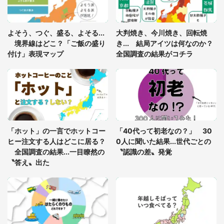
「ゾワゾワする」「本当に気持ち悪い」 道端でバ
よそう、つぐ、盛る、よそる...
大判焼き、今川焼き、回転焼
グっちゃってた〝野生の野菜〟に6.5万人戦慄
境界線はどこ？「ご飯の盛り
き... 結局アイツは何なのか？
付け」表現マップ
全国調査の結果がコチラ
「○○がない街に住んでいます」住人の呟きに30万
人驚がく 何が存在しないか、あなたはわかる？
「修学旅行に途中参加する娘を送って行ったら、真
っ暗な道で遭難状態。なんとか見つけた民家に助け
「ホット」の一言でホットコー
「40代って初老なの？」 30
を求めると、住人の男性が...」
ヒー注文する人はどこに居る？
0人に聞いた結果...世代ごとの
全国調査の結果...一目瞭然の
〝認識の差〟発覚
〝答え〟出た