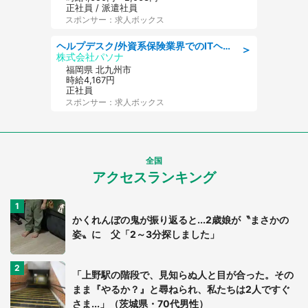
正社員 / 派遣社員
スポンサー：求人ボックス
ヘルプデスク/外資系保険業界でのITヘルプデスク業務/駅近/即日勤務可/ヘルプデスク
＞
株式会社パソナ
福岡県 北九州市
時給4,167円
正社員
スポンサー：求人ボックス
全国
アクセスランキング
かくれんぼの鬼が振り返ると...2歳娘が〝まさかの
姿〟に 父「2～3分探しました」
「上野駅の階段で、見知らぬ人と目が合った。その
まま『やるか？』と尋ねられ、私たちは2人ですぐ
さま...」（茨城県・70代男性）