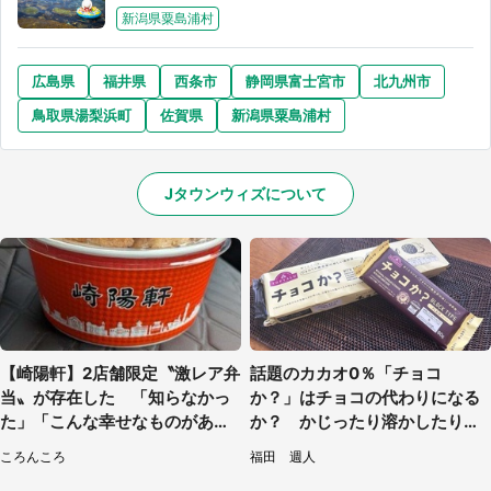
新潟県粟島浦村
広島県
福井県
西条市
静岡県富士宮市
北九州市
鳥取県湯梨浜町
佐賀県
新潟県粟島浦村
Jタウンウィズについて
【崎陽軒】2店舗限定〝激レア弁
話題のカカオ0％「チョコ
当〟が存在した 「知らなかっ
か？」はチョコの代わりになる
た」「こんな幸せなものがあっ
か？ かじったり溶かしたりし
たなんて...」
て食べてみた
ころんころ
福田 週人