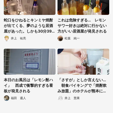
蛇口をひねるとキンミヤ焼酎
これは危険すぎる... レモン
が出てくる、夢のような居酒
サワー好きは絶対に行かない
屋があった。しかも30分399
方がいい居酒屋が発見される
円で飲み放題
井上 祐亮
松葉 純一
都道府選択
本日のお風呂は「レモン酎ハ
「さすが」としか言えない...
イ」 西成で衝撃的すぎる看
朝食バイキングで「焼酎飲
板が発見される
み放題」のホテルが熊本にあ
った
福田 週人
井上 慧果