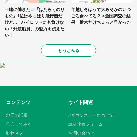
一緒に働きたい『はたらくのり
年越しそばって大みそかのいつ
もの』1位はやっぱり飛行機だ
ごろ食べてる？→全国調査の結
けど... パイロットにも負けな
果、栃木だけちょっと早かった
い「外航船員」の魅力を伝えた
い！
もっとみる
コンテンツ
サイト関連
地元の話題
Jタウンネットについて
〇〇してみた
読者投稿フォーム
動物ネタ
お問い合わせ