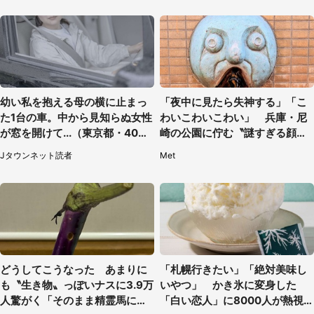
幼い私を抱える母の横に止まっ
「夜中に見たら失神する」「こ
た1台の車。中から見知らぬ女性
わいこわいこわい」 兵庫・尼
が窓を開けて...（東京都・40代
崎の公園に佇む〝謎すぎる顔〟
男性）
に1.3万人戦慄
Jタウンネット読者
Met
どうしてこうなった あまりに
「札幌行きたい」「絶対美味し
も〝生き物〟っぽいナスに3.9万
いやつ」 かき氷に変身した
人驚がく「そのまま精霊馬に使
「白い恋人」に8000人が熱視