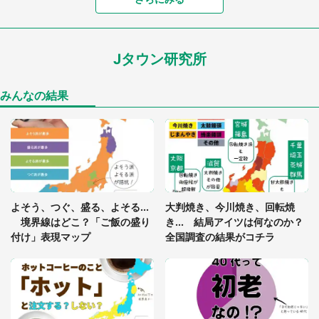
7万人驚がく 「お菓子売り場ならまだしも...」「ハ
ードル高い」
Jタウン研究所
あまりにも四角すぎる猫、激写される 「これもう
座布団だろ」「食パンの耳」と1.4万人困惑
みんなの結果
「閉所恐怖症の私は新幹線で大パニック。隣席の青
年に『手を繋いで』とお願いしたら...」 体験談に
8万人感動
「ゾワゾワする」「本当に気持ち悪い」 道端でバ
よそう、つぐ、盛る、よそる...
大判焼き、今川焼き、回転焼
グっちゃってた〝野生の野菜〟に6.5万人戦慄
境界線はどこ？「ご飯の盛り
き... 結局アイツは何なのか？
付け」表現マップ
全国調査の結果がコチラ
「○○がない街に住んでいます」住人の呟きに30万
人驚がく 何が存在しないか、あなたはわかる？
「修学旅行に途中参加する娘を送って行ったら、真