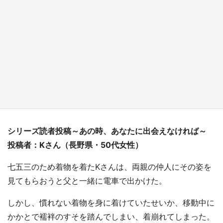
『小林さんちのメイドラゴン』と舞台のモデ
ル・越谷がコラボ 田んぼアートの見頃にあわ
せて企画続々【7／31～】
もっとみる
シリーズ読者投稿～あの時、あなたに出会えなければ～
投稿者：Kさん（長野県・50代女性）
七五三のため着物を着たKさんは、両親の仲人にその姿を
見てもらおうと父と一緒に電車で出かけた。
しかし、慣れない着物を身に着けていたせいか、移動中に
かかとで襦袢のすそを踏んでしまい、着崩れてしまった。