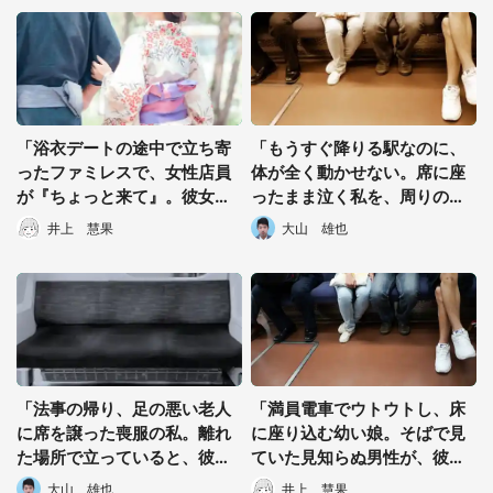
「浴衣デートの途中で立ち寄
「もうすぐ降りる駅なのに、
ったファミレスで、女性店員
体が全く動かせない。席に座
が『ちょっと来て』。彼女は
ったまま泣く私を、周りの乗
私をトイレに連れていき...」
客たちが...」(富山県・年齢不
井上 慧果
大山 雄也
（新潟県・30代女性）
明女性)
「法事の帰り、足の悪い老人
「満員電車でウトウトし、床
に席を譲った喪服の私。離れ
に座り込む幼い娘。そばで見
た場所で立っていると、彼の
ていた見知らぬ男性が、彼女
妻が...」(千葉県・60代女性)
を急に抱き上げて...」（三重
大山 雄也
井上 慧果