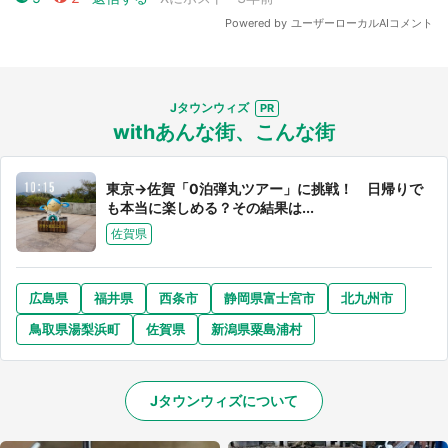
Jタウンウィズ
withあんな街、こんな街
東京→佐賀「0泊弾丸ツアー」に挑戦！ 日帰りで
も本当に楽しめる？その結果は...
佐賀県
広島県
福井県
西条市
静岡県富士宮市
北九州市
鳥取県湯梨浜町
佐賀県
新潟県粟島浦村
Jタウンウィズについて