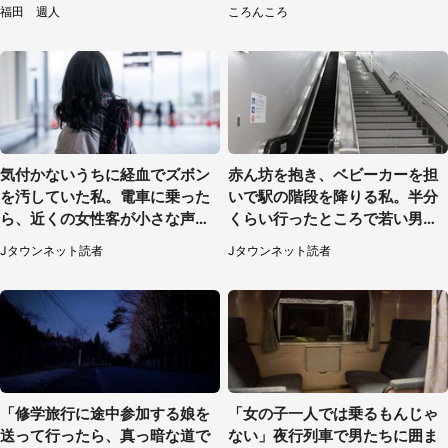
えそう」
線【期間限定】
福田 週人
ころんころ
気付かないうちに経血でズボン
赤ん坊を抱き、ベビーカーを担
を汚していた私。電車に乗った
いで駅の階段を降りる私。半分
ら、近くの女性客が小さな声で
くらい行ったところで若い男性
（千葉県・10代女性）
が...（埼玉県・50代女性）
Jタウンネット読者
Jタウンネット読者
「修学旅行に途中参加する娘を
「女の子一人では乗るもんじゃ
送って行ったら、真っ暗な道で
ない」夜行列車で男たちに囲ま