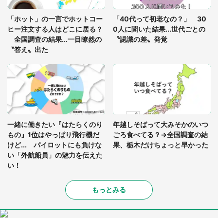
っ暗な道で遭難状態。なんとか見つけた民家に助け
「ホット」の一言でホットコー
「40代って初老なの？」 30
を求めると、住人の男性が...」
ヒー注文する人はどこに居る？
0人に聞いた結果...世代ごとの
全国調査の結果...一目瞭然の
〝認識の差〟発覚
〝答え〟出た
一緒に働きたい『はたらくのり
年越しそばって大みそかのいつ
もの』1位はやっぱり飛行機だ
ごろ食べてる？→全国調査の結
けど... パイロットにも負けな
果、栃木だけちょっと早かった
い「外航船員」の魅力を伝えた
い！
もっとみる