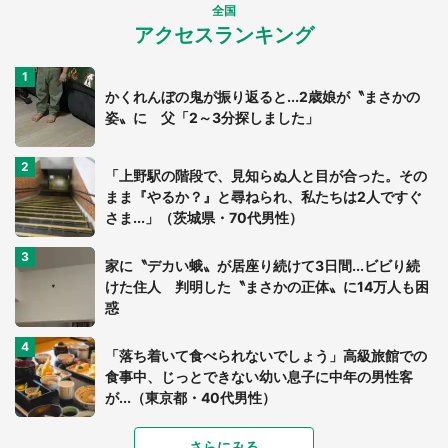
全国
アクセスランキング
かくれんぼの鬼が振り返ると...2歳娘が〝まさかの
姿〟に 父「2～3分探しました」
「上野駅の階段で、見知らぬ人と目が合った。その
まま『やるか？』と尋ねられ、私たちは2人ですぐ
さま...」（茨城県・70代男性）
家に〝デカい蛾〟が居座り続けて3日間...ビビり続
けた住人 判明した〝まさかの正体〟に14万人も困
惑
「落ち着いて食べられないでしょう」高級旅館での
食事中、じっとできない幼い息子に中年の男性客
が...（東京都・40代男性）
「富豪すぎ」1歳息子の〝店頭駄々こね〟の内容に1.
さらにみる