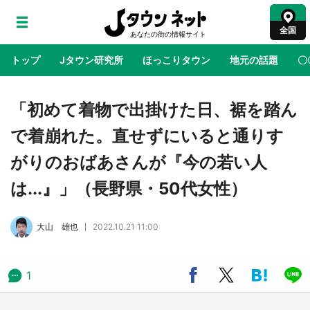
全国
トップ
Jタウン研究所
ほっこりタウン
地元の話題
〇
地域×二次元
絶景
あの時はありがとう
物語がはじ
「初めて着物で出掛けた日、裾を踏ん
で着崩れた。直せずにいると通りす
ラプラス・ダークネスが栃木県を征服！？ 県
がりのおばあさんが『今の若い人
公式プロモ動画で「聖地」が生産されてます
【7／31～1／31】
は...』」（長野県・50代女性）
『薬屋のひとりごと』の〝舞〟の世界に入り込
大山 雄也
2022.10.21 11:00
む 六本木ヒルズ展望台でコラボ、本邦初公開
の「猫猫像」も【8／1～10／26】
1
日向翔陽＆影山飛雄が笹かまを食べる！ アニ
メ『ハイキュー！！』×老舗「鐘崎」コラボで
限定グッズも【8／1～31】