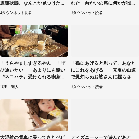
遭難状態。なんとか見つけた民
れた 向かいの席に何かが投げ
家に助けを求めると、住人の男
られて（秋田県・60代女性）
Jタウンネット読者
Jタウンネット読者
性が...」
「うらやましすぎるやん」「ぜ
「孫にあげると思って、あなた
ひ通いたい」 あまりにも酷い
にこれをあげる」 真夏の山道
〝ネコハラ〟受けられる喫茶店
で見知らぬお婆さんに握らされ
に5.3万人驚がく
たもの（山口県・30代女性）
福田 週人
Jタウンネット読者
大混雑の電車に乗ってきたベビ
ディズニーシーで遊んだあと、