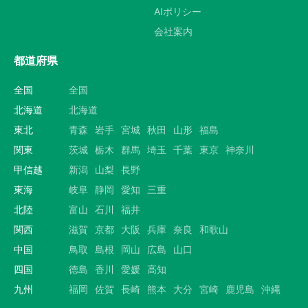
AIポリシー
会社案内
都道府県
全国
全国
北海道
北海道
東北
青森
岩手
宮城
秋田
山形
福島
関東
茨城
栃木
群馬
埼玉
千葉
東京
神奈川
甲信越
新潟
山梨
長野
東海
岐阜
静岡
愛知
三重
北陸
富山
石川
福井
関西
滋賀
京都
大阪
兵庫
奈良
和歌山
中国
鳥取
島根
岡山
広島
山口
四国
徳島
香川
愛媛
高知
九州
福岡
佐賀
長崎
熊本
大分
宮崎
鹿児島
沖縄