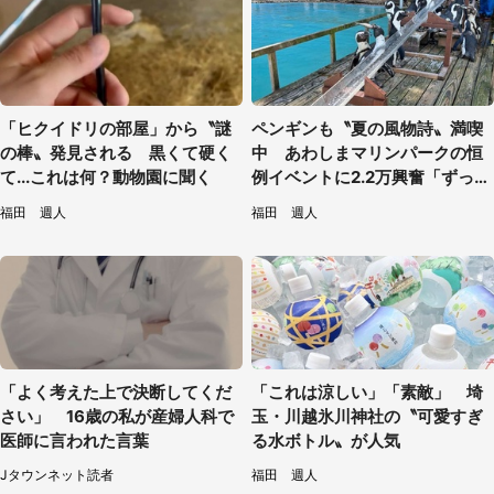
「ヒクイドリの部屋」から〝謎
ペンギンも〝夏の風物詩〟満喫
の棒〟発見される 黒くて硬く
中 あわしまマリンパークの恒
て...これは何？動物園に聞く
例イベントに2.2万興奮「ずっと
見てたい」
福田 週人
福田 週人
「よく考えた上で決断してくだ
「これは涼しい」「素敵」 埼
さい」 16歳の私が産婦人科で
玉・川越氷川神社の〝可愛すぎ
医師に言われた言葉
る水ボトル〟が人気
Jタウンネット読者
福田 週人