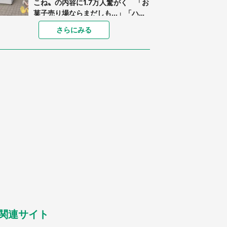
こね〟の内容に1.7万人驚がく 「お
菓子売り場ならまだしも...」「ハー
ドル高い」
「閉所恐怖症の私は新幹線で大パニ
さらにみる
ック。隣席の青年に『手を繋いで』
とお願いしたら...」 体験談に8万
人感動
「ゾワゾワする」「本当に気持ち悪
い」 道端でバグっちゃってた〝野
生の野菜〟に6.5万人戦慄
あまりにも四角すぎる猫、激写され
る 「これもう座布団だろ」「食パ
ンの耳」と1.4万人困惑
「修学旅行に途中参加する娘を送っ
て行ったら、真っ暗な道で遭難状
態。なんとか見つけた民家に助けを
求めると、住人の男性が...」
「孫にあげると思って、あなたにこ
れをあげる」 真夏の山道で見知ら
ぬお婆さんに握らされたもの（山口
県・30代女性）
関連サイト