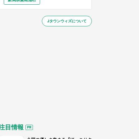
大分
宮崎
鹿児島
沖縄
／1～31】
Jタウンウィズについて
する
注目情報