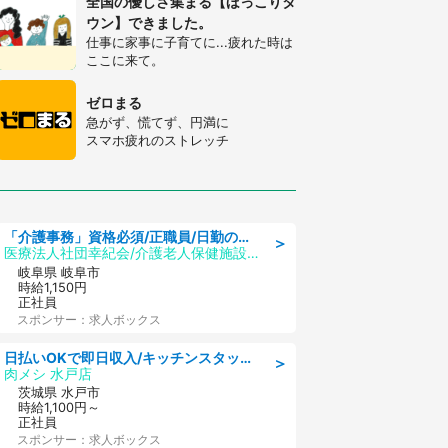
全国の優しさ集まる【ほっこりタ
ウン】できました。
仕事に家事に子育てに...疲れた時は
ここに来て。
ゼロまる
急がず、慌てず、円満に
スマホ疲れのストレッチ
「介護事務」資格必須/正職員/日勤のみ/介護老人保健施設
＞
医療法人社団幸紀会/介護老人保健施設 グリーンビラ安江
岐阜県 岐阜市
時給1,150円
正社員
スポンサー：求人ボックス
日払いOKで即日収入/キッチンスタッフ/「原付免許必須」デリバリー業務など、自己成長可能な幅広い仕事に挑戦!髪型自由&ピアス・ネイルOK/茨城県/水戸市
＞
肉メシ 水戸店
茨城県 水戸市
時給1,100円～
正社員
スポンサー：求人ボックス