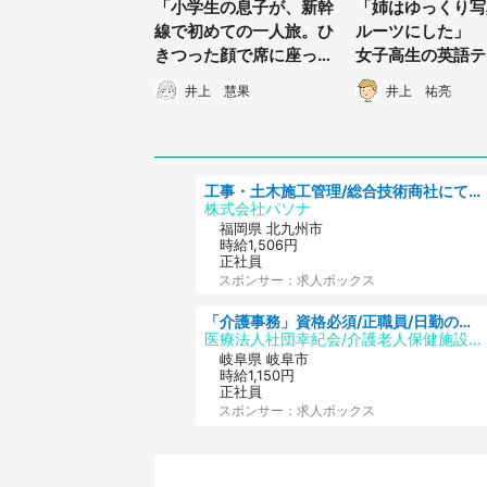
「小学生の息子が、新幹
「姉はゆっくり写
線で初めての一人旅。ひ
ルーツにした」 
きつった顔で席に座った
女子高生の英語テ
彼を、隣の席の若者
解答がセンスの塊
井上 慧果
井上 祐亮
が...」（大阪府・60代
女性）
工事・土木施工管理/総合技術商社にて施工管理のお仕事/即日勤務可/車通勤可/工事・土木施工管理/生産・品質管理
株式会社パソナ
福岡県 北九州市
時給1,506円
正社員
スポンサー：求人ボックス
「介護事務」資格必須/正職員/日勤のみ/介護老人保健施設
医療法人社団幸紀会/介護老人保健施設 グリーンビラ安江
岐阜県 岐阜市
時給1,150円
正社員
スポンサー：求人ボックス