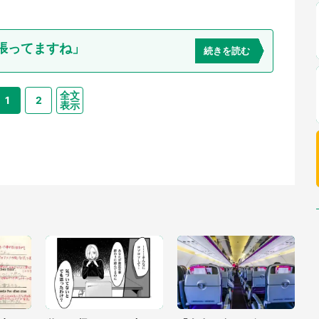
張ってますね」
続きを読む
全文
1
2
表示