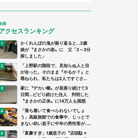
全国
アクセスランキング
かくれんぼの鬼が振り返ると...2歳
娘が〝まさかの姿〟に 父「2～3分
探しました」
「上野駅の階段で、見知らぬ人と目
が合った。そのまま『やるか？』と
尋ねられ、私たちは2人ですぐさ
ま...」（茨城県・70代男性）
家に〝デカい蛾〟が居座り続けて3
日間...ビビり続けた住人 判明した
〝まさかの正体〟に14万人も困惑
「落ち着いて食べられないでしょ
う」高級旅館での食事中、じっとで
きない幼い息子に中年の男性客が...
（東京都・40代男性）
「富豪すぎ」1歳息子の〝店頭駄々