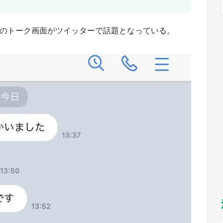
福岡
佐賀
長崎
熊本
九州
／1～10／26】
もっとみる
Eのトーク画面がツイッターで話題となっている。
選択