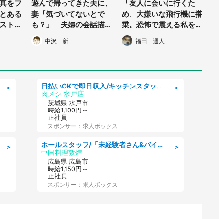
真をフ
遊んで帰ってきた夫に、
「友人に会いに行くた
とある
妻「気づいてないとで
め、大嫌いな飛行機に搭
ストの
も？」 夫婦の会話描い
乗。恐怖で震える私を見
だった
た漫画に反響「自分もこ
て、隣の席のカップルが
中沢 新
福田 週人
うなる自信ある」
笑いだし...」（京都府・
30代男性）
日払いOKで即日収入/キッチンスタッフ/「原付免許必須」デリバリー業務など、自己成長可能な幅広い仕事に挑戦!髪型自由&ピアス・ネイルOK/茨城県/水戸市
＞
＞
肉メシ 水戸店
茨城県 水戸市
時給1,100円～
正社員
スポンサー：求人ボックス
ホールスタッフ/「未経験者さん&バイトデビューも大歓迎」残業ほぼなし×1日3時間〜勤務OK!フォロー体制も充実/広島県/広島市南区
＞
＞
中国料理敦煌
広島県 広島市
時給1,150円～
正社員
スポンサー：求人ボックス