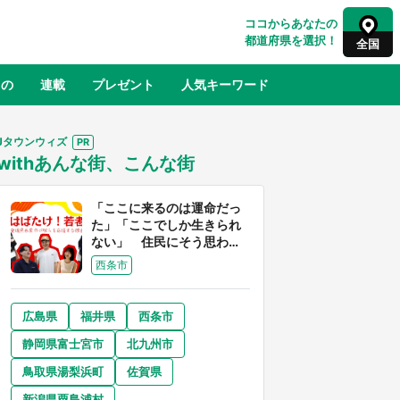
ココからあなたの
都道府県を選択！
全国
もの
連載
プレゼント
人気キーワード
Jタウンウィズ
withあんな街、こんな街
るさと納税
山形
福島
千葉
東京
神奈川
「ここに来るのは運命だっ
た」「ここでしか生きられ
ない」 住民にそう思わせ
る離島「粟島」の魅力【移
西条市
住婚受付中】
広島県
福井県
西条市
奈良
和歌山
静岡県富士宮市
北九州市
山口
世界
日向翔陽＆影山飛雄が笹かまを食べ
鳥取県湯梨浜町
佐賀県
でコ
る！ アニメ『ハイキュー！！』×老
【8
舗「鐘崎」コラボで限定グッズも【8
新潟県粟島浦村