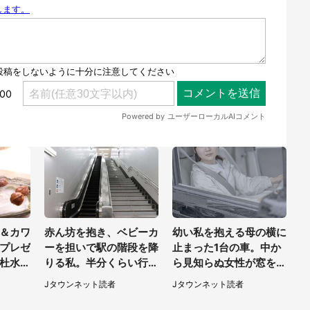
＆カワ
赤ん坊を抱き、ベビーカ
幼い私を抱える母の横に
プレゼ
ーを担いで駅の階段を降
止まった1台の車。中か
杜水族
りる私。半分くらい行っ
ら見知らぬ女性が窓を開
い【7
たところで若い男性が...
けて...（東京都・40代
Jタウンネット読者
Jタウンネット読者
（埼玉県・50代女性）
男性）