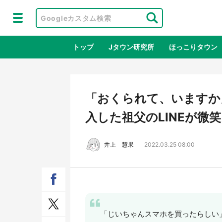
トップ
Jタウン研究所
ほっこりタウン
地域×二次
「おくられて、いますか」
入した祖父のLINEが微
井上 慧果
2022.03.25 08:00
鳥取・境港「ゲゲゲの妖怪楽園」限定
ラプ
だった鬼太郎グッズ買える 銀座・博
服！
「じいちゃんスマホを買ったらしい
品館TOY PARKへ急げ【8／8～31】
が生