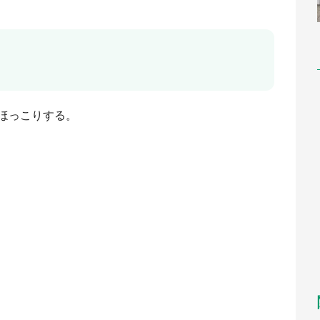
、
」
ほっこりする。