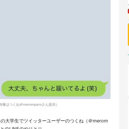
（画像はつくね＠merompansさん提供）
住の大学生でツイッターユーザーのつくね（＠merom
とのLINEのやりとり。