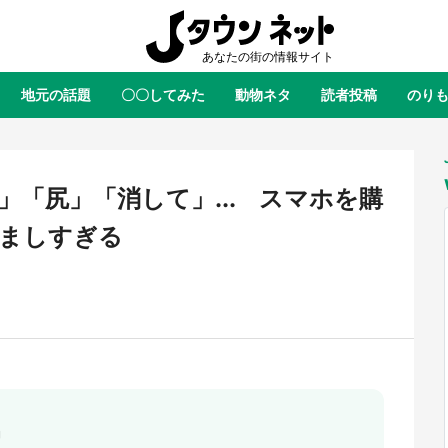
地元の話題
〇〇してみた
動物ネタ
読者投稿
のり
全国
全国
北海道
北海道
元
絶景
あの時はありがとう
物語がはじまる町へ
ふ
青森
岩手
宮城
秋田
東北
「尻」「消して」... スマホを購
茨城
栃木
群馬
埼玉
関東
笑ましすぎる
新潟
山梨
長野
甲信越
岐阜
静岡
愛知
三重
東海
富山
石川
福井
北陸
滋賀
京都
大阪
兵庫
関西
鳥取
島根
岡山
広島
中国
ラス・ダークネスが栃木県を征
『薬屋のひとりごと』の〝舞〟の
？ 県公式プロモ動画で「聖地」
に入り込む 六本木ヒルズ展望台
徳島
香川
愛媛
高知
四国
」
産されてます【7／31～1／31】
ラボ、本邦初公開の「猫猫像」も