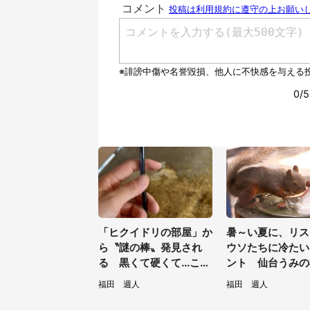
「ヒクイドリの部屋」か
暑～い夏に、リス
ら〝謎の棒〟発見され
ウソたちに冷たい
る 黒くて硬くて...これ
ント 仙台うみの
は何？動物園に聞く
館の企画がやさし
福田 週人
福田 週人
／31～8／23】