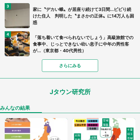
家に〝デカい蛾〟が居座り続けて3日間...ビビり続
けた住人 判明した〝まさかの正体〟に14万人も困
惑
「落ち着いて食べられないでしょう」高級旅館での
食事中、じっとできない幼い息子に中年の男性客
が...（東京都・40代男性）
「富豪すぎ」1歳息子の〝店頭駄々こね〟の内容に1.
さらにみる
7万人驚がく 「お菓子売り場ならまだしも...」「ハ
ードル高い」
Jタウン研究所
「閉所恐怖症の私は新幹線で大パニック。隣席の青
年に『手を繋いで』とお願いしたら...」 体験談に
8万人感動
みんなの結果
「ゾワゾワする」「本当に気持ち悪い」 道端でバ
グっちゃってた〝野生の野菜〟に6.5万人戦慄