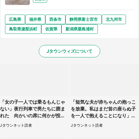
広島県
福井県
西条市
静岡県富士宮市
北九州市
鳥取県湯梨浜町
佐賀県
新潟県粟島浦村
Jタウンウィズについて
「女の子一人では乗るもんじゃ
「短気な夫が赤ちゃんの抱っこ
ない」夜行列車で男たちに囲ま
を放棄。私はまだ首の座らぬ子
れた 向かいの席に何かが投げ
を一人で抱えることになり」
られて（秋田県・60代女性）
（岩手県・40代女性）
Jタウンネット読者
Jタウンネット読者