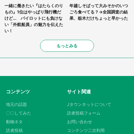
一緒に働きたい『はたらくのり
年越しそばって大みそかのいつ
もの』1位はやっぱり飛行機だ
ごろ食べてる？→全国調査の結
けど... パイロットにも負けな
果、栃木だけちょっと早かった
い「外航船員」の魅力を伝えた
い！
もっとみる
コンテンツ
サイト関連
地元の話題
Jタウンネットについて
〇〇してみた
読者投稿フォーム
動物ネタ
お問い合わせ
読者投稿
コンテンツ二次利用