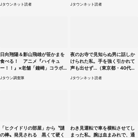
たらスーツの男性が（東京都・
県・30代女性）
Jタウンネット読者
Jタウンネット読者
50代女性）
日向翔陽＆影山飛雄が笹かまを
夜のお寺で見知らぬ男に話しか
食べる！ アニメ『ハイキュ
けられた私。手を強く引かれて
ー！！』×老舗「鐘崎」コラボ
声も出せず...（東京都・40代女
で限定グッズも【8／1～31】
性）
Jタウン調査隊
Jタウンネット読者
「ヒクイドリの部屋」から〝謎
わき見運転で車を横転させてし
の棒〟発見される 黒くて硬く
まった私。腕は血まみれで、通