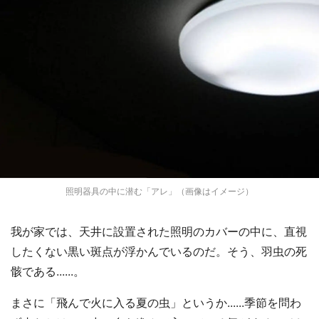
照明器具の中に潜む「アレ」（画像はイメージ）
我が家では、天井に設置された照明のカバーの中に、直視
したくない黒い斑点が浮かんでいるのだ。そう、羽虫の死
骸である......。
まさに「飛んで火に入る夏の虫」というか......季節を問わ