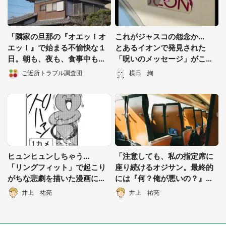
「隣家の旦那の『オエッ！オ
これがジャスコの怨念か...
エッ！』で始まる不愉快な１
とあるイオンで発見された
日。朝も、夜も、食事中も、
「呪いのメッセージ」がこち
吐くような音が鳴り響い
ら
ご近所トラブル調査団
横田 絢
て...」（都道府県・年齢性別
不詳）
都道府選択
ヒュンヒュンしちゃう...
「注意しても、私の指定席に
「リングフィット」で起こり
座り続けるオジサン。最終的
がちな悲劇を描いた漫画に
には『何？俺が悪いの？』と
「息子が立ち上がれない」
逆ギレしてきて...」
井上 祐亮
井上 祐亮