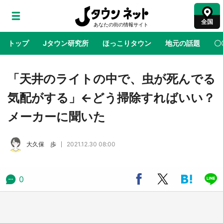
全国
トップ
Jタウン研究所
ほっこりタウン
地元の話題
〇
地域×二次元
絶景
あの時はありがとう
物語がはじ
「天井のライトの中で、虫が死んでる
気配がする」←どう掃除すればいい？
ラプラス・ダークネスが栃木県を征服！？ 県
メーカーに聞いた
公式プロモ動画で「聖地」が生産されてます
【7／31～1／31】
大久保 歩
2021.12.30 08:00
『薬屋のひとりごと』の〝舞〟の世界に入り込
む 六本木ヒルズ展望台でコラボ、本邦初公開
の「猫猫像」も【8／1～10／26】
0
日向翔陽＆影山飛雄が笹かまを食べる！ アニ
メ『ハイキュー！！』×老舗「鐘崎」コラボで
限定グッズも【8／1～31】