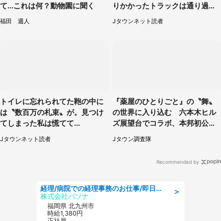
て...これは何？動物園に聞く
りかかったトラックは通り過ぎ
ていき...（福岡県・30代女性）
福田 週人
Jタウンネット読者
トイレに忘れられてた鞄の中に
『薬屋のひとりごと』の〝舞〟
は〝数百万の札束〟が。見つけ
の世界に入り込む 六本木ヒル
てしまった私は慌てて...
ズ展望台でコラボ、本邦初公開
の「猫猫像」も【8／1～10／2
Jタウンネット読者
Jタウン調査隊
6】
Recommended by
経理/病院での経理事務のお仕事/即日勤務可/車通勤可/経理/一般事務
＞
株式会社パソナ
福岡県 北九州市
時給1,380円
正社員