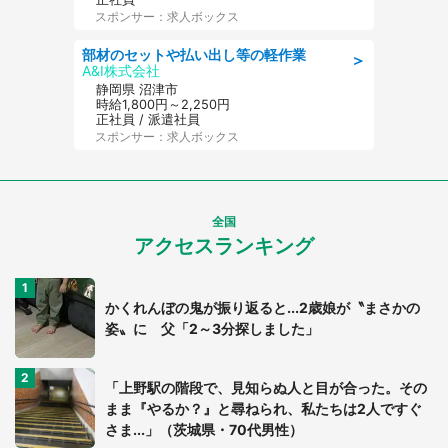
スポンサー：求人ボックス
部材のセットや払い出し等の軽作業
＞
A&I株式会社
静岡県 沼津市
時給1,800円～2,250円
正社員 / 派遣社員
スポンサー：求人ボックス
全国
アクセスランキング
かくれんぼの鬼が振り返ると...2歳娘が〝まさかの
姿〟に 父「2～3分探しました」
「上野駅の階段で、見知らぬ人と目が合った。その
まま『やるか？』と尋ねられ、私たちは2人ですぐ
さま...」（茨城県・70代男性）