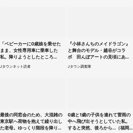
「ベビーカーに0歳娘を乗せた
『小林さんちのメイドラゴン』
まま、女性専用車に乗車した
と舞台のモデル・越谷がコラ
私。降りようとしたところ
ボ 田んぼアートの見頃にあわ
で...」（大阪府・30代女性）
せて企画続々【7／31～】
Jタウンネット読者
Jタウン調査隊
最後の同窓会のため、大混雑の
0歳と1歳の子供を連れて雷雨の
東京駅へ荷物を抱えて繰り出し
中へ飛び出そうとしていた私。
た老母。ゆっくり階段を降りて
すると突然、後ろから...（福岡