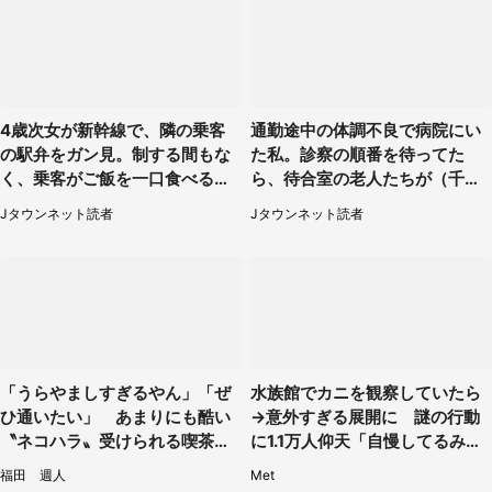
4歳次女が新幹線で、隣の乗客
通勤途中の体調不良で病院にい
の駅弁をガン見。制する間もな
た私。診察の順番を待ってた
く、乗客がご飯を一口食べると
ら、待合室の老人たちが（千葉
（茨城県・50代女性）
県・50代男性）
Jタウンネット読者
Jタウンネット読者
「うらやましすぎるやん」「ぜ
水族館でカニを観察していたら
ひ通いたい」 あまりにも酷い
→意外すぎる展開に 謎の行動
〝ネコハラ〟受けられる喫茶店
に1.1万人仰天「自慢してるみた
に5.3万人驚がく
い」
福田 週人
Met