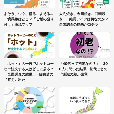
あまりにも四角すぎる猫、激写される 「これもう
よそう、つぐ、盛る、よそる...
大判焼き、今川焼き、回転焼
座布団だろ」「食パンの耳」と1.4万人困惑
境界線はどこ？「ご飯の盛り
き... 結局アイツは何なのか？
付け」表現マップ
全国調査の結果がコチラ
「修学旅行に途中参加する娘を送って行ったら、真
っ暗な道で遭難状態。なんとか見つけた民家に助け
を求めると、住人の男性が...」
「孫にあげると思って、あなたにこれをあげる」
真夏の山道で見知らぬお婆さんに握らされたもの
「ホット」の一言でホットコー
「40代って初老なの？」 30
（山口県・30代女性）
ヒー注文する人はどこに居る？
0人に聞いた結果...世代ごとの
全国調査の結果...一目瞭然の
〝認識の差〟発覚
〝答え〟出た