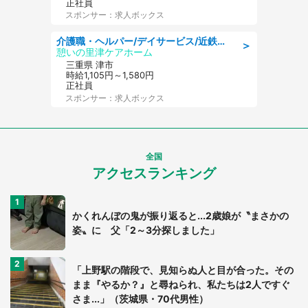
正社員
スポンサー：求人ボックス
介護職・ヘルパー/デイサービス/近鉄名古屋線 高田本山/津市/三重県
＞
憩いの里津ケアホーム
三重県 津市
時給1,105円～1,580円
正社員
スポンサー：求人ボックス
全国
アクセスランキング
かくれんぼの鬼が振り返ると...2歳娘が〝まさかの
姿〟に 父「2～3分探しました」
「上野駅の階段で、見知らぬ人と目が合った。その
まま『やるか？』と尋ねられ、私たちは2人ですぐ
さま...」（茨城県・70代男性）