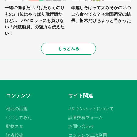
一緒に働きたい『はたらくのり
年越しそばって大みそかのいつ
もの』1位はやっぱり飛行機だ
ごろ食べてる？→全国調査の結
けど... パイロットにも負けな
果、栃木だけちょっと早かった
い「外航船員」の魅力を伝えた
い！
もっとみる
コンテンツ
サイト関連
地元の話題
Jタウンネットについて
〇〇してみた
読者投稿フォーム
動物ネタ
お問い合わせ
読者投稿
コンテンツ二次利用