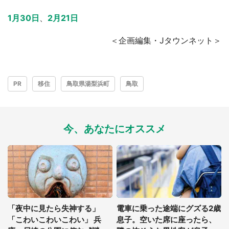
1月30日
、
2月21日
＜企画編集・Jタウンネット＞
PR
移住
鳥取県湯梨浜町
鳥取
今、あなたにオススメ
「夜中に見たら失神する」
電車に乗った途端にグズる2歳
「こわいこわいこわい」 兵
息子。空いた席に座ったら、