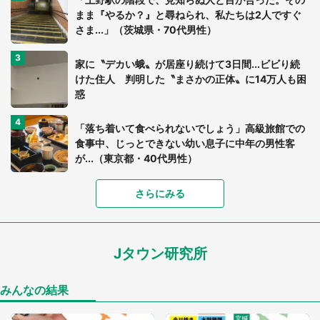
まま『やるか？』と尋ねられ、私たちは2人ですぐ
さま...」（茨城県・70代男性）
家に〝デカい蛾〟が居座り続けて3日間...ビビり続
けた住人 判明した〝まさかの正体〟に14万人も困
惑
「落ち着いて食べられないでしょう」高級旅館での
食事中、じっとできない幼い息子に中年の男性客
が...（東京都・40代男性）
「富豪すぎ」1歳息子の〝店頭駄々こね〟の内容に1.
さらにみる
7万人驚がく 「お菓子売り場ならまだしも...」「ハ
ードル高い」
Jタウン研究所
「閉所恐怖症の私は新幹線で大パニック。隣席の青
年に『手を繋いで』とお願いしたら...」 体験談に
8万人感動
みんなの結果