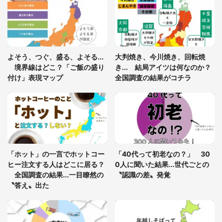
「ゾワゾワする」「本当に気持ち悪い」 道端でバ
グっちゃってた〝野生の野菜〟に6.5万人戦慄
あまりにも四角すぎる猫、激写される 「これもう
よそう、つぐ、盛る、よそる...
大判焼き、今川焼き、回転焼
座布団だろ」「食パンの耳」と1.4万人困惑
境界線はどこ？「ご飯の盛り
き... 結局アイツは何なのか？
付け」表現マップ
全国調査の結果がコチラ
「修学旅行に途中参加する娘を送って行ったら、真
っ暗な道で遭難状態。なんとか見つけた民家に助け
を求めると、住人の男性が...」
「孫にあげると思って、あなたにこれをあげる」
真夏の山道で見知らぬお婆さんに握らされたもの
「ホット」の一言でホットコー
「40代って初老なの？」 30
（山口県・30代女性）
ヒー注文する人はどこに居る？
0人に聞いた結果...世代ごとの
全国調査の結果...一目瞭然の
〝認識の差〟発覚
〝答え〟出た