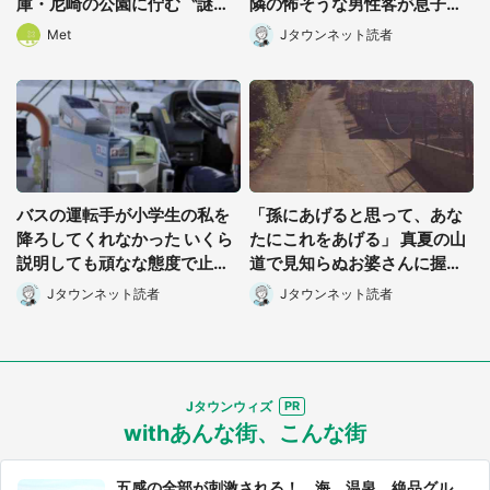
庫・尼崎の公園に佇む〝謎す
隣の怖そうな男性客が息子の
ぎる顔〟に1.3万人戦慄
帽子に手を伸ばし(千葉県・4
Met
Jタウンネット読者
0代女性)
バスの運転手が小学生の私を
「孫にあげると思って、あな
降ろしてくれなかった いくら
たにこれをあげる」 真夏の山
説明しても頑なな態度で止め
道で見知らぬお婆さんに握ら
られ(北海道・50代女性)
されたもの(山口県・30代女
Jタウンネット読者
Jタウンネット読者
性)
Jタウンウィズ
withあんな街、こんな街
五感の全部が刺激される！ 海、温泉、絶品グル