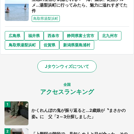
メ...湯梨浜町に行ってみたら、魅力に溢れすぎてた
件
鳥取県湯梨浜町
広島県
福井県
西条市
静岡県富士宮市
北九州市
鳥取県湯梨浜町
佐賀県
新潟県粟島浦村
Jタウンウィズについて
全国
アクセスランキング
かくれんぼの鬼が振り返ると...2歳娘が〝まさかの
姿〟に 父「2～3分探しました」
「上野駅の階段で、見知らぬ人と目が合った。その