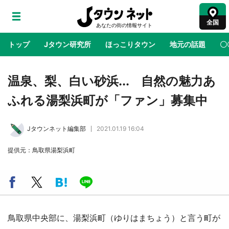
全国
トップ
Jタウン研究所
ほっこりタウン
地元の話題
〇
地域×二次元
絶景
あの時はありがとう
物語がはじ
温泉、梨、白い砂浜... 自然の魅力あ
ふれる湯梨浜町が「ファン」募集中
ラプラス・ダークネスが栃木県を征服！？ 県
公式プロモ動画で「聖地」が生産されてます
Jタウンネット編集部
2021.01.19 16:04
【7／31～1／31】
提供元：鳥取県湯梨浜町
『薬屋のひとりごと』の〝舞〟の世界に入り込
む 六本木ヒルズ展望台でコラボ、本邦初公開
の「猫猫像」も【8／1～10／26】
日向翔陽＆影山飛雄が笹かまを食べる！ アニ
メ『ハイキュー！！』×老舗「鐘崎」コラボで
鳥取県中央部に、湯梨浜町（ゆりはまちょう）と言う町が
限定グッズも【8／1～31】