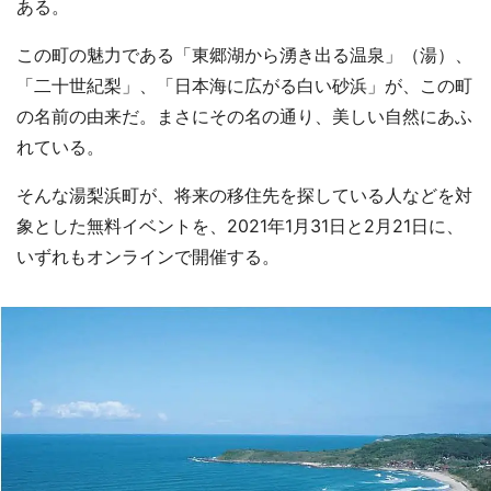
ある。
『小林さんちのメイドラゴン』と舞台のモデ
この町の魅力である「東郷湖から湧き出る温泉」（湯）、
ル・越谷がコラボ 田んぼアートの見頃にあわ
「二十世紀梨」、「日本海に広がる白い砂浜」が、この町
せて企画続々【7／31～】
の名前の由来だ。まさにその名の通り、美しい自然にあふ
れている。
もっとみる
そんな湯梨浜町が、将来の移住先を探している人などを対
象とした無料イベントを、2021年1月31日と2月21日に、
いずれもオンラインで開催する。