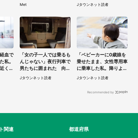
れたも
探しました」
しく、私は納得したけれ
Met
Jタウンネット読者
代女
ど...（北海道・70代以
上女性）
経血で
「女の子一人では乗るも
「ベビーカーに0歳娘を
た私。
んじゃない」夜行列車で
乗せたまま、女性専用車
近くの
男たちに囲まれた 向か
に乗車した私。降りよう
で（千
いの席に何かが投げられ
としたところで...」（大
Jタウンネット読者
Jタウンネット読者
）
て（秋田県・60代女
阪府・30代女性）
性）
Recommended by
ト関連
都道府県