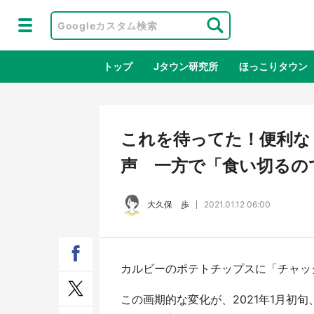
トップ
Jタウン研究所
ほっこりタウン
地域×二次
これを待ってた！便利な
声 一方で「食い切るの
大久保 歩
2021.01.12 06:00
カルビーのポテトチップスに「チャッ
アニメ『はたらく細胞』と神奈川県の
鳥取
3度目コラボ 作品の世界観通じて
だっ
この画期的な変化が、2021年1月初
「小児がん」学べる【8／10～31※平
品館