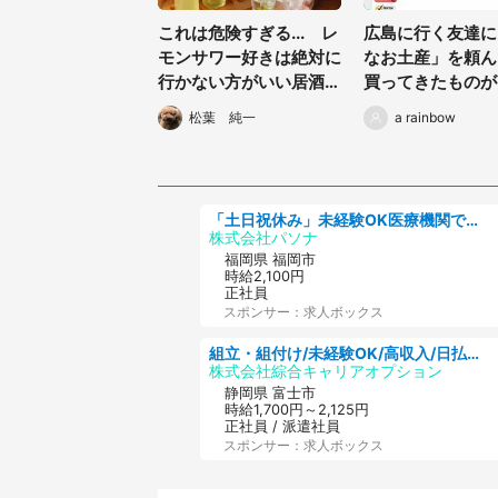
これは危険すぎる... レ
広島に行く友達に
モンサワー好きは絶対に
なお土産」を頼ん
行かない方がいい居酒屋
買ってきたものが
が発見される
です
松葉 純一
a rainbow
「土日祝休み」未経験OK医療機関での治験コーディネーターのお仕事
株式会社パソナ
福岡県 福岡市
時給2,100円
正社員
スポンサー：求人ボックス
組立・組付け/未経験OK/高収入/日払いOK/寮費無料/交替制
株式会社綜合キャリアオプション
静岡県 富士市
時給1,700円～2,125円
正社員 / 派遣社員
スポンサー：求人ボックス