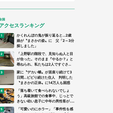
全国
アクセスランキング
かくれんぼの鬼が振り返ると...2歳
娘が〝まさかの姿〟に 父「2～3分
探しました」
「上野駅の階段で、見知らぬ人と目
が合った。そのまま『やるか？』と
尋ねられ、私たちは2人ですぐさ
ま...」（茨城県・70代男性）
家に〝デカい蛾〟が居座り続けて3
日間...ビビり続けた住人 判明した
〝まさかの正体〟に14万人も困惑
「落ち着いて食べられないでしょ
う」高級旅館での食事中、じっとで
きない幼い息子に中年の男性客が...
（東京都・40代男性）
「可愛いのにホラー」「事件性を感