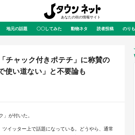
地元の話題
〇〇してみた
動物ネタ
読者投稿
のり
全国
全国
北海道
北海道
元
絶景
あの時はありがとう
物語がはじまる町へ
ふ
青森
岩手
宮城
秋田
東北
「チャック付きポテチ」に称賛の
茨城
栃木
群馬
埼玉
関東
で使い道ない」と不要論も
新潟
山梨
長野
甲信越
岐阜
静岡
愛知
三重
東海
富山
石川
福井
北陸
滋賀
京都
大阪
兵庫
関西
ク」が付いた。
鳥取
島根
岡山
広島
中国
・境港「ゲゲゲの妖怪楽園」限定
ラプラス・ダークネスが栃木県を
た鬼太郎グッズ買える 銀座・博
服！？ 県公式プロモ動画で「聖
旬、ツイッター上で話題になっている。どうやら、通常
徳島
香川
愛媛
高知
四国
TOY PARKへ急げ【8／8～31】
が生産されてます【7／31～1／31