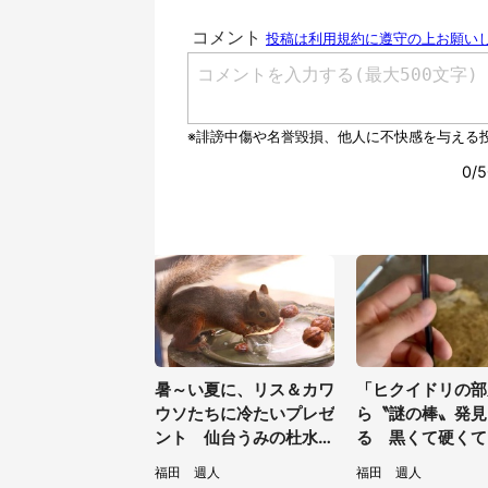
暑～い夏に、リス＆カワ
「ヒクイドリの部
ウソたちに冷たいプレゼ
ら〝謎の棒〟発見
ント 仙台うみの杜水族
る 黒くて硬くて.
館の企画がやさしい【7
は何？動物園に聞
福田 週人
福田 週人
／31～8／23】