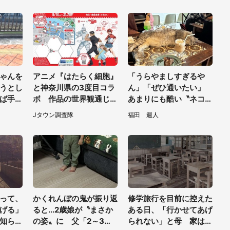
女性）
ゃんを
アニメ『はたらく細胞』
「うらやましすぎるや
うとし
と神奈川県の3度目コラ
ん」「ぜひ通いたい」
ば手か
ボ 作品の世界観通じて
あまりにも酷い〝ネコハ
えてい
「小児がん」学べる【8
ラ〟受けられる喫茶店に
Jタウン調査隊
福田 週人
0代女
／10～31※平日限定】
5.3万人驚がく
って、
かくれんぼの鬼が振り返
修学旅行を目前に控えた
げる」
ると...2歳娘が〝まさか
ある日、「行かせてあげ
知らぬ
の姿〟に 父「2～3分
られない」と母 家は貧