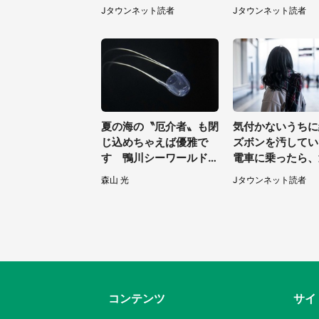
ご飯を一口食べると（茨
お婆さんに握らさ
Jタウンネット読者
Jタウンネット読者
城県・50代女性）
の（山口県・30
性）
夏の海の〝厄介者〟も閉
気付かないうちに
じ込めちゃえば優雅で
ズボンを汚してい
す 鴨川シーワールドで
電車に乗ったら、
「アンドンクラゲ」期間
女性客が小さな声
森山 光
Jタウンネット読者
限定展示【7／29～】
葉県・10代女性
コンテンツ
サイ