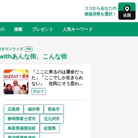
ココからあなたの
都道府県を選択！
全国
もの
連載
プレゼント
人気キーワード
Jタウンウィズ
withあんな街、こんな街
るさと納税
山形
福島
千葉
東京
神奈川
「ここに来るのは運命だっ
た」「ここでしか生きられ
ない」 住民にそう思わせ
る離島「粟島」の魅力【移
西条市
住婚受付中】
広島県
福井県
西条市
奈良
和歌山
静岡県富士宮市
北九州市
山口
征
『薬屋のひとりごと』の〝舞〟の世界
鳥取県湯梨浜町
佐賀県
地」
に入り込む 六本木ヒルズ展望台でコ
】
ラボ、本邦初公開の「猫猫像」も【8
新潟県粟島浦村