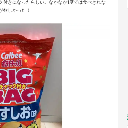
ャック付きになったらしい。なかなか1度では食べきれな
福岡
佐賀
長崎
熊本
九州
のが欲しかった！
もっとみる
選択