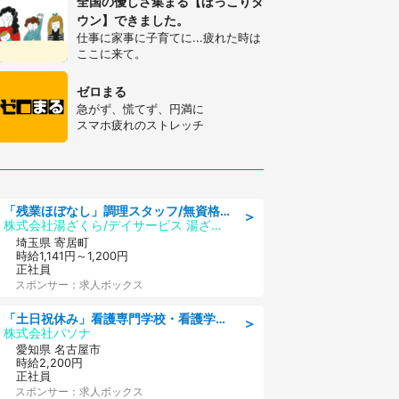
全国の優しさ集まる【ほっこりタ
ウン】できました。
仕事に家事に子育てに...疲れた時は
ここに来て。
ゼロまる
急がず、慌てず、円満に
スマホ疲れのストレッチ
「残業ほぼなし」調理スタッフ/無資格可/正職員/日勤のみ/デイサービス/社会保障完備
＞
株式会社湯ざくら/デイサービス 湯ざくらケアリゾート
埼玉県 寄居町
時給1,141円～1,200円
正社員
スポンサー：求人ボックス
「土日祝休み」看護専門学校・看護学部での教員業務/高時給/要資格:保健師、正看護師
＞
株式会社パソナ
愛知県 名古屋市
時給2,200円
正社員
スポンサー：求人ボックス