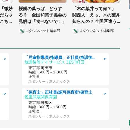
「微妙
桜餅の葉っぱ、どうす
「木の葉丼って何？」
だら→
る？ 全国和菓子協会の
関西人「えっ、木の葉丼
こちら
見解は「食べないで！」
知らんの？ 全国区違う
の？」
Jタウンネット編集部
Jタウンネット編集部
「児童指導員/指導員」正社員/放課後等デイサービス/児童指導員任用資格
＞
＞
放課後等デイサービス ZEST町田
東京都 町田市
時給1,600円～2,000円
正社員
スポンサー：求人ボックス
「保育士」正社員/認可保育所/保育士
＞
＞
愛里武蔵関保育園
東京都 練馬区
時給1,300円～1,600円
正社員
スポンサー：求人ボックス