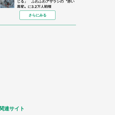
じる」 ふわふわアザラシの〝赤い
異変〟に3.2万人戦慄
「孫にあげると思って、あなたにこ
さらにみる
れをあげる」 真夏の山道で見知ら
ぬお婆さんに握らされたもの（山口
県・30代女性）
「ゾワゾワする」「本当に気持ち悪
い」 道端でバグっちゃってた〝野
生の野菜〟に6.5万人戦慄
「閉所恐怖症の私は新幹線で大パニ
ック。隣席の青年に『手を繋いで』
とお願いしたら...」 体験談に8万
人感動
「富豪すぎ」1歳息子の〝店頭駄々
こね〟の内容に1.7万人驚がく 「お
菓子売り場ならまだしも...」「ハー
ドル高い」
あまりにも四角すぎる猫、激写され
る 「これもう座布団だろ」「食パ
ンの耳」と1.4万人困惑
関連サイト