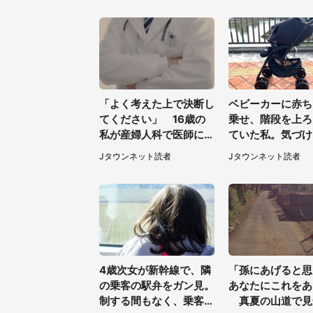
「よく考えた上で決断し
ベビーカーに赤ち
てください」 16歳の
乗せ、階段を上ろ
私が産婦人科で医師に言
ていた私。気づけ
われた言葉
らベビーカーが消
Jタウンネット読者
Jタウンネット読者
て（神奈川県・6
性）
4歳次女が新幹線で、隣
「孫にあげると思
の乗客の駅弁をガン見。
あなたにこれをあ
制する間もなく、乗客が
真夏の山道で見