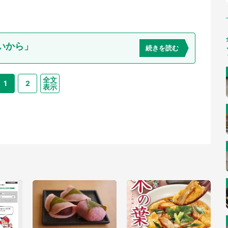
いから」
続きを読む
全文
1
2
表示