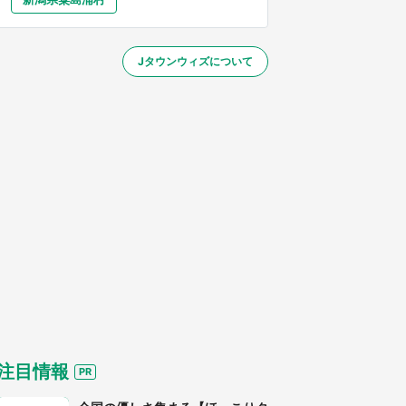
大分
宮崎
鹿児島
沖縄
／1～10／26】
Jタウンウィズについて
する
注目情報