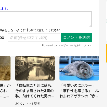
屋」か
「自転車ごと川に落ち、
「可愛いのにホラー」
され
そのまま流された3歳の
「事件性を感じる」 ふ
..これ
私。助けてくれた男の子
わふわアザラシの〝赤い
く
が私の母に言ったの
異変〟に3.2万人戦慄
Jタウンネット読者
は...」（千葉県・20代