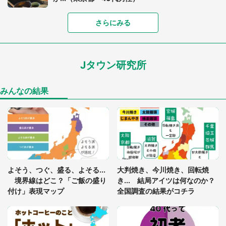
さらにみる
「可愛いのにホラー」「事件性を感じる」 ふわふ
わアザラシの〝赤い異変〟に3.2万人戦慄
Jタウン研究所
「孫にあげると思って、あなたにこれをあげる」
真夏の山道で見知らぬお婆さんに握らされたもの
（山口県・30代女性）
みんなの結果
「ゾワゾワする」「本当に気持ち悪い」 道端でバ
グっちゃってた〝野生の野菜〟に6.5万人戦慄
「閉所恐怖症の私は新幹線で大パニック。隣席の青
年に『手を繋いで』とお願いしたら...」 体験談に
よそう、つぐ、盛る、よそる...
大判焼き、今川焼き、回転焼
8万人感動
境界線はどこ？「ご飯の盛り
き... 結局アイツは何なのか？
付け」表現マップ
全国調査の結果がコチラ
「富豪すぎ」1歳息子の〝店頭駄々こね〟の内容に1.
7万人驚がく 「お菓子売り場ならまだしも...」「ハ
ードル高い」