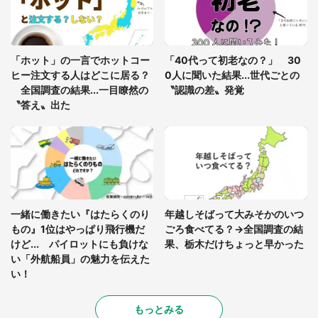
あまりにも四角すぎる猫、激写される 「これもう
座布団だろ」「食パンの耳」と1.4万人困惑
「ホット」の一言でホットコー
「40代って初老なの？」 30
ヒー注文する人はどこに居る？
0人に聞いた結果...世代ごとの
全国調査の結果...一目瞭然の
〝認識の差〟発覚
〝答え〟出た
一緒に働きたい『はたらくのり
年越しそばって大みそかのいつ
もの』1位はやっぱり飛行機だ
ごろ食べてる？→全国調査の結
けど... パイロットにも負けな
果、栃木だけちょっと早かった
い「外航船員」の魅力を伝えた
い！
もっとみる