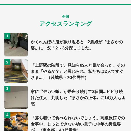
全国
アクセスランキング
かくれんぼの鬼が振り返ると...2歳娘が〝まさかの
姿〟に 父「2～3分探しました」
「上野駅の階段で、見知らぬ人と目が合った。その
まま『やるか？』と尋ねられ、私たちは2人ですぐ
さま...」（茨城県・70代男性）
家に〝デカい蛾〟が居座り続けて3日間...ビビり続
けた住人 判明した〝まさかの正体〟に14万人も困
惑
「落ち着いて食べられないでしょう」高級旅館での
食事中、じっとできない幼い息子に中年の男性客
が...（東京都・40代男性）