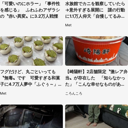
「可愛いのにホラー」「事件性
水族館でカニを観察していたら
を感じる」 ふわふわアザラシ
→意外すぎる展開に 謎の行動
の〝赤い異変〟に3.2万人戦慄
に1.1万人仰天「自慢してるみた
い」
Met
フグだけど、丸ごといっても
【崎陽軒】2店舗限定〝激レア弁
〝無毒〟です 可愛すぎる和菓
当〟が存在した 「知らなかっ
子に4.7万人夢中「ふぐぅ～」
た」「こんな幸せなものがあっ
「職人の技ですね」
たなんて...」
Met
ころんころ