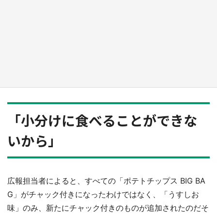
『薬屋のひとりごと』の〝舞〟の世界に入り込
む 六本木ヒルズ展望台でコラボ、本邦初公開
の「猫猫像」も【8／1～10／26】
もっとみる
「小分けに食べることができな
いから」
広報担当者によると、すべての「ポテトチップス BIG BA
G」がチャック付きになったわけではなく、「うすしお
味」のみ、新たにチャック付きのものが追加されたのだそ