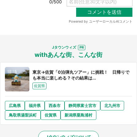
Jタウンウィズ
withあんな街、こんな街
東京→佐賀「0泊弾丸ツアー」に挑戦！ 日帰りで
も本当に楽しめる？その結果は...
佐賀県
広島県
福井県
西条市
静岡県富士宮市
北九州市
鳥取県湯梨浜町
佐賀県
新潟県粟島浦村
Jタウンウィズについて