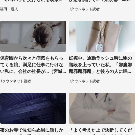
に5.3万人驚がく
男性）
福田 週人
Jタウンネット読者
保育園から次々と病気をもらっ
妊娠中、通勤ラッシュ時に駅の
てくる娘。満足に仕事に行けな
階段を上っていた私。「邪魔邪
い私に、会社の社長が...（宮城
魔邪魔邪魔」と後ろの人に唱え
県・30代女性）
られて（神奈川県・30代女性）
Jタウンネット読者
Jタウンネット読者
夜のお寺で見知らぬ男に話しか
「よく考えた上で決断してくだ