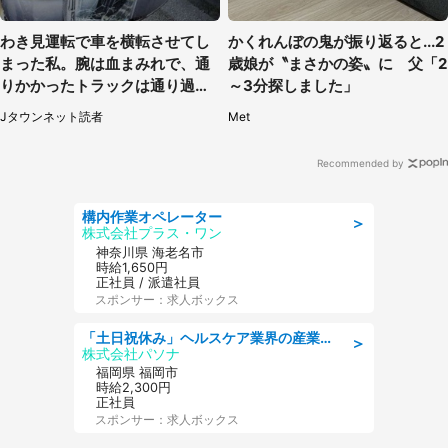
わき見運転で車を横転させてし
かくれんぼの鬼が振り返ると...2
まった私。腕は血まみれで、通
歳娘が〝まさかの姿〟に 父「2
りかかったトラックは通り過ぎ
～3分探しました」
ていき...（福岡県・30代女性）
Jタウンネット読者
Met
Recommended by
構内作業オペレーター
＞
株式会社プラス・ワン
神奈川県 海老名市
時給1,650円
正社員 / 派遣社員
スポンサー：求人ボックス
「土日祝休み」ヘルスケア業界の産業保健師/高時給/未経験OK/要資格:保健師、正看護師
＞
株式会社パソナ
福岡県 福岡市
時給2,300円
正社員
スポンサー：求人ボックス