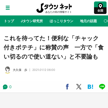
全国
トップ
Jタウン研究所
ほっこりタウン
地元の話題
〇
地域×二次元
絶景
あの時はありがとう
物語がはじ
これを待ってた！便利な「チャック
付きポテチ」に称賛の声 一方で「食
アニメ『はたらく細胞』と神奈川県の3度目コ
い切るので使い道ない」と不要論も
ラボ 作品の世界観通じて「小児がん」学べる
【8／10～31※平日限定】
大久保 歩
2021.01.12 06:00
鳥取・境港「ゲゲゲの妖怪楽園」限定だった鬼
太郎グッズ買える 銀座・博品館TOY PARKへ
急げ【8／8～31】
0
ラプラス・ダークネスが栃木県を征服！？ 県
公式プロモ動画で「聖地」が生産されてます
【7／31～1／31】