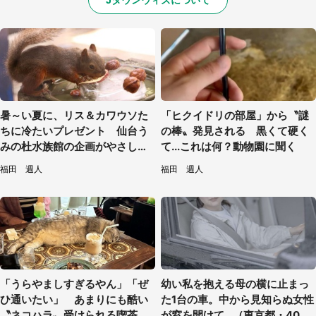
暑～い夏に、リス＆カワウソた
「ヒクイドリの部屋」から〝謎
ちに冷たいプレゼント 仙台う
の棒〟発見される 黒くて硬く
みの杜水族館の企画がやさしい
て...これは何？動物園に聞く
【7／31～8／23】
福田 週人
福田 週人
「うらやましすぎるやん」「ぜ
幼い私を抱える母の横に止まっ
ひ通いたい」 あまりにも酷い
た1台の車。中から見知らぬ女性
〝ネコハラ〟受けられる喫茶店
が窓を開けて...（東京都・40代