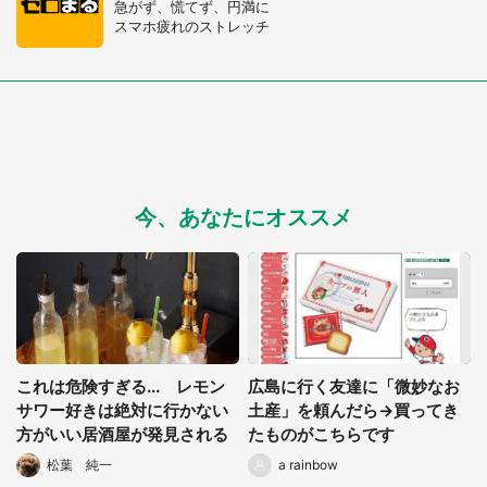
急がず、慌てず、円満に
スマホ疲れのストレッチ
今、あなたにオススメ
選択する
これは危険すぎる... レモン
広島に行く友達に「微妙なお
サワー好きは絶対に行かない
土産」を頼んだら→買ってき
方がいい居酒屋が発見される
たものがこちらです
松葉 純一
a rainbow