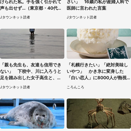
けられた私。手を強く引かれて
さい」 16歳の私が産婦人科で
声も出せず...（東京都・40代女
医師に言われた言葉
性）
Jタウンネット読者
Jタウンネット読者
「親も先生も、友達も信用でき
「札幌行きたい」「絶対美味し
ない」 下校中、川に入ろうと
いやつ」 かき氷に変身した
足を踏み出した女子高生と、彼
「白い恋人」に8000人が熱視
女を止めた予想外の存在
線【期間限定】
Jタウンネット読者
ころんころ