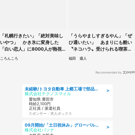
「札幌行きたい」「絶対美味し
「うらやましすぎるやん」「ぜ
いやつ」 かき氷に変身した
ひ通いたい」 あまりにも酷い
「白い恋人」に8000人が熱視
〝ネコハラ〟受けられる喫茶店
線【期間限定】
に5.3万人驚がく
ころんころ
福田 週人
Recommended by
未経験/トヨタ自動車 上郷工場で部品の運搬作業/tutumi
＞
株式会社テクノスマイル
愛知県 豊田市
時給2,100円
正社員 / 派遣社員
スポンサー：求人ボックス
09月開始/「土日祝休み」グローバル企業での産業保健のお仕事/保健師/高時給/残業なし/服装自由
＞
株式会社パソナ