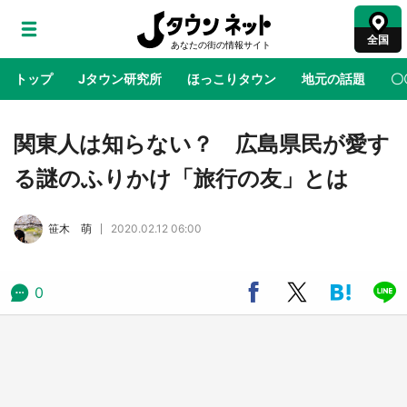
全国
トップ
Jタウン研究所
ほっこりタウン
地元の話題
〇
地域×二次元
絶景
あの時はありがとう
物語がはじ
関東人は知らない？ 広島県民が愛す
る謎のふりかけ「旅行の友」とは
ラプラス・ダークネスが栃木県を征服！？ 県
公式プロモ動画で「聖地」が生産されてます
笹木 萌
2020.02.12 06:00
【7／31～1／31】
『薬屋のひとりごと』の〝舞〟の世界に入り込
0
む 六本木ヒルズ展望台でコラボ、本邦初公開
の「猫猫像」も【8／1～10／26】
日向翔陽＆影山飛雄が笹かまを食べる！ アニ
メ『ハイキュー！！』×老舗「鐘崎」コラボで
限定グッズも【8／1～31】