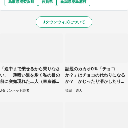
鳥取県湯梨浜町
佐賀県
新潟県粟島浦村
Jタウンウィズについて
「途中まで乗せるから乗りなさ
話題のカカオ0％「チョコ
い」 薄暗い道を歩く私の目の
か？」はチョコの代わりになる
前に突如現れた二人（東京都・
か？ かじったり溶かしたりし
60代女性）
て食べてみた
Jタウンネット読者
福田 週人