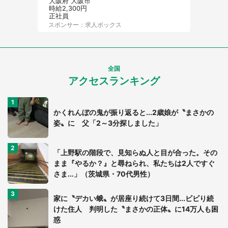
大阪府 大阪市
時給2,300円
正社員
スポンサー：求人ボックス
全国
アクセスランキング
かくれんぼの鬼が振り返ると...2歳娘が〝まさかの
姿〟に 父「2～3分探しました」
「上野駅の階段で、見知らぬ人と目が合った。その
まま『やるか？』と尋ねられ、私たちは2人ですぐ
さま...」（茨城県・70代男性）
家に〝デカい蛾〟が居座り続けて3日間...ビビり続
けた住人 判明した〝まさかの正体〟に14万人も困
惑