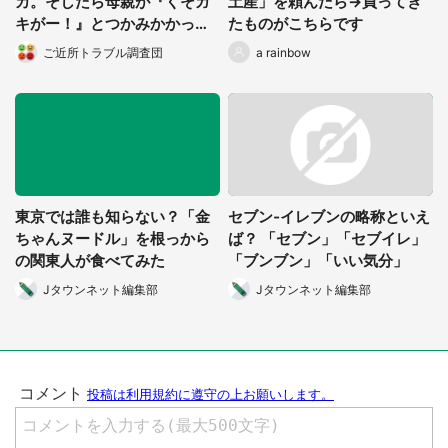
カ。そしたら母親が『くそガ
土産」を頼んだら→買ってき
キがー！』とつかみかかって
たものがこちらです
きて...」（香川県・40代女
ご近所トラブル調査団
a rainbow
性）
東京では誰も知らない？「金
セブン‐イレブンの略称といえ
ちゃんヌードル」を根っから
ば？ 「セブン」「セブイレ」
の関東人が食べてみた
「ブンブン」「いい気分」
都道府選択
Jタウンネット編集部
Jタウンネット編集部