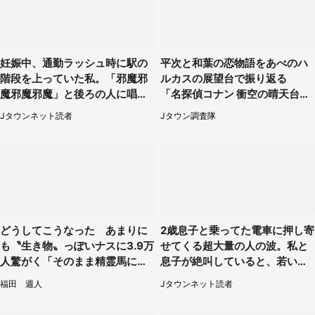
妊娠中、通勤ラッシュ時に駅の
平次と和葉の恋物語をあべのハ
階段を上っていた私。「邪魔邪
ルカスの展望台で振り返る
魔邪魔邪魔」と後ろの人に唱え
「名探偵コナン 衝空の晴天台
られて（神奈川県・30代女性）
（ハルカス）」コラボメニュー
Jタウンネット読者
Jタウン調査隊
も恋の味【7／24～11／29】
どうしてこうなった あまりに
2歳息子と乗ってた電車に押し寄
も〝生き物〟っぽいナスに3.9万
せてくる超大量の人の波。私と
人驚がく「そのまま精霊馬に使
息子が絶叫していると、若いカ
えそう」
ップルの乗客が...（東京都・60
福田 週人
Jタウンネット読者
代女性）