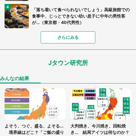
「落ち着いて食べられないでしょう」高級旅館での
食事中、じっとできない幼い息子に中年の男性客
が...（東京都・40代男性）
「富豪すぎ」1歳息子の〝店頭駄々こね〟の内容に1.
さらにみる
7万人驚がく 「お菓子売り場ならまだしも...」「ハ
ードル高い」
Jタウン研究所
「閉所恐怖症の私は新幹線で大パニック。隣席の青
年に『手を繋いで』とお願いしたら...」 体験談に
8万人感動
みんなの結果
「ゾワゾワする」「本当に気持ち悪い」 道端でバ
グっちゃってた〝野生の野菜〟に6.5万人戦慄
あまりにも四角すぎる猫、激写される 「これもう
よそう、つぐ、盛る、よそる...
大判焼き、今川焼き、回転焼
座布団だろ」「食パンの耳」と1.4万人困惑
境界線はどこ？「ご飯の盛り
き... 結局アイツは何なのか？