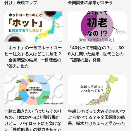
付け」表現マップ
全国調査の結果がコチラ
「修学旅行に途中参加する娘を送って行ったら、真
っ暗な道で遭難状態。なんとか見つけた民家に助け
を求めると、住人の男性が...」
「孫にあげると思って、あなたにこれをあげる」
真夏の山道で見知らぬお婆さんに握らされたもの
「ホット」の一言でホットコー
「40代って初老なの？」 30
（山口県・30代女性）
ヒー注文する人はどこに居る？
0人に聞いた結果...世代ごとの
全国調査の結果...一目瞭然の
〝認識の差〟発覚
〝答え〟出た
一緒に働きたい『はたらくのり
年越しそばって大みそかのいつ
もの』1位はやっぱり飛行機だ
ごろ食べてる？→全国調査の結
けど... パイロットにも負けな
果、栃木だけちょっと早かった
い「外航船員」の魅力を伝えた