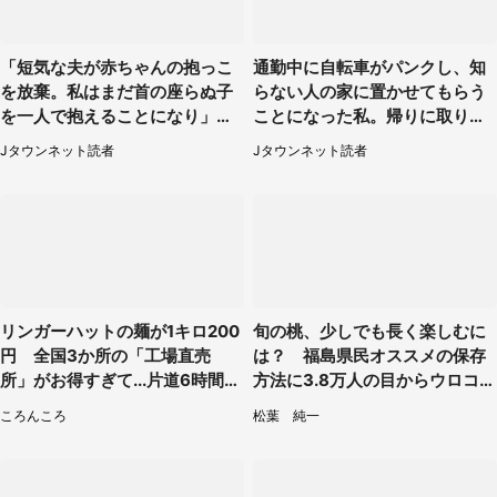
「短気な夫が赤ちゃんの抱っこ
通勤中に自転車がパンクし、知
を放棄。私はまだ首の座らぬ子
らない人の家に置かせてもらう
を一人で抱えることになり」
ことになった私。帰りに取りに
（岩手県・40代女性）
行くと、なんと...（東京都・40
Jタウンネット読者
Jタウンネット読者
代女性）
リンガーハットの麺が1キロ200
旬の桃、少しでも長く楽しむに
円 全国3か所の「工場直売
は？ 福島県民オススメの保存
所」がお得すぎて...片道6時間か
方法に3.8万人の目からウロコ
けて来た人も
「全国民が知りたかった！」
ころんころ
松葉 純一