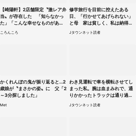
【崎陽軒】2店舗限定〝激レア弁
修学旅行を目前に控えたある
当〟が存在した 「知らなかっ
日、「行かせてあげられない」
た」「こんな幸せなものがあっ
と母 家は貧しく、私は納得し
たなんて...」
たけれど...（北海道・70代以上
ころんころ
Jタウンネット読者
女性）
かくれんぼの鬼が振り返ると...2
わき見運転で車を横転させてし
歳娘が〝まさかの姿〟に 父「2
まった私。腕は血まみれで、通
～3分探しました」
りかかったトラックは通り過ぎ
ていき...（福岡県・30代女性）
Met
Jタウンネット読者