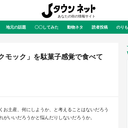
地元の話題
〇〇してみた
動物ネタ
読者投稿
のり
全国
全国
北海道
北海道
元
絶景
あの時はありがとう
物語がはじまる町へ
ふ
青森
岩手
宮城
秋田
東北
クモック」を駄菓子感覚で食べて
茨城
栃木
群馬
埼玉
関東
新潟
山梨
長野
甲信越
岐阜
静岡
愛知
三重
東海
富山
石川
福井
北陸
滋賀
京都
大阪
兵庫
関西
くお土産、何にしようか、と考えることはないだろう
鳥取
島根
岡山
広島
中国
・境港「ゲゲゲの妖怪楽園」限定
ラプラス・ダークネスが栃木県を
れがいいだろうかと悩んだりしないだろうか。
た鬼太郎グッズ買える 銀座・博
服！？ 県公式プロモ動画で「聖
徳島
香川
愛媛
高知
四国
TOY PARKへ急げ【8／8～31】
が生産されてます【7／31～1／31