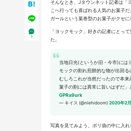
そんなとき、Jタウンネット記者は「
日限定】
こへ行っても喜ばれる人気のお菓子だ
ガールという葉巻型のお菓子がクセに
「ヨックモック」好きの記者にとって気
1
た。
当地日光(というか旧・今市)に
モックの割れ煎餅的な物が出回る
むしろこれが当然だったので本来
菓子の割には異常に旨いはずだ」
GPRa9urk
— キイス (@niehidoom)
2020年2
写真を見てみよう。ポリ袋の中に入れ