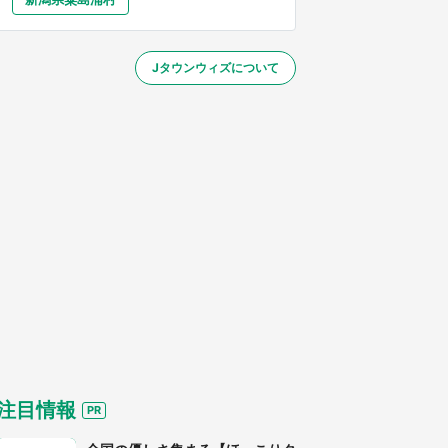
大分
宮崎
鹿児島
沖縄
／1～10／26】
Jタウンウィズについて
する
注目情報