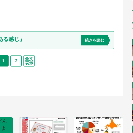
ある感じ」
続きを読む
全文
1
2
表示