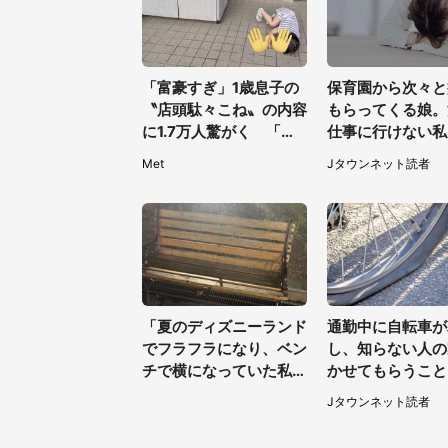
「富豪すぎ」1歳息子の
保育園から次々と
〝店頭駄々こね〟の内容
もらってくる娘。
に1.7万人驚がく 「お
仕事に行けない私
菓子売り場ならまだし
社の社長が...（
Met
Jタウンネット読者
も...」「ハードル高い」
30代女性）
「夏のディズニーランド
通勤中に自転車が
でフラフラになり、ベン
し、知らない人の
チで横になっていた私。
かせてもらうこと
そこへ何人ものキャスト
た私。帰りに取り
Jタウンネット読者
がやってきて」（埼玉
と、なんと...（
県・20代女性）
40代女性）