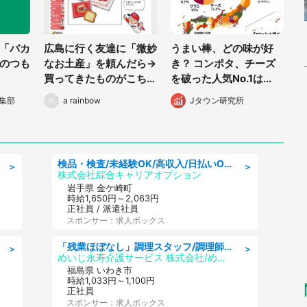
「バカ
広島に行く友達に「微妙
うまい棒、どの味が好
のつも
なお土産」を頼んだら→
き？ コンポタ、チーズ
買ってきたものがこちら
を破った人気No.1は...
です
集部
a rainbow
Jタウン研究所
検品・検査/未経験OK/高収入/日払いOK/交替制/20・30・40代活躍中
＞
＞
株式会社綜合キャリアオプション
岩手県 金ケ崎町
時給1,650円～2,063円
正社員 / 派遣社員
スポンサー：求人ボックス
「残業ほぼなし」調理スタッフ/調理師免許必須/正職員/日勤のみ/住宅型有料老人ホーム
＞
＞
めいじ永寿介護サービス 株式会社/めいじ永寿介護サービスセンター
福島県 いわき市
時給1,033円～1,100円
正社員
スポンサー：求人ボックス