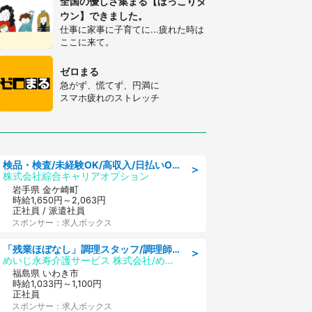
全国の優しさ集まる【ほっこりタ
ウン】できました。
仕事に家事に子育てに...疲れた時は
ここに来て。
ゼロまる
急がず、慌てず、円満に
スマホ疲れのストレッチ
検品・検査/未経験OK/高収入/日払いOK/交替制/20・30・40代活躍中
＞
株式会社綜合キャリアオプション
岩手県 金ケ崎町
時給1,650円～2,063円
正社員 / 派遣社員
スポンサー：求人ボックス
「残業ほぼなし」調理スタッフ/調理師免許必須/正職員/日勤のみ/住宅型有料老人ホーム
＞
めいじ永寿介護サービス 株式会社/めいじ永寿介護サービスセンター
福島県 いわき市
時給1,033円～1,100円
正社員
スポンサー：求人ボックス