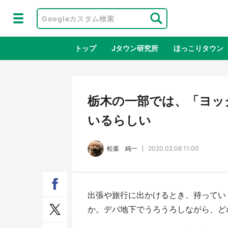
トップ
Jタウン研究所
ほっこりタウン
地域×二次
栃木の一部では、「ヨッ
いるらしい
松葉 純一
2020.02.06 11:00
出張や旅行に出かけるとき、持ってい
アニメ『はたらく細胞』と神奈川県の
鳥取
か。デパ地下でうろうろしながら、ど
3度目コラボ 作品の世界観通じて
だっ
「小児がん」学べる【8／10～31※平
品館