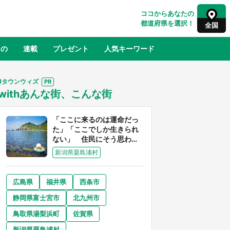
ココからあなたの
都道府県を選択！
全国
もの
連載
プレゼント
人気キーワード
Jタウンウィズ
withあんな街、こんな街
るさと納税
山形
福島
千葉
東京
神奈川
「ここに来るのは運命だっ
た」「ここでしか生きられ
ない」 住民にそう思わせ
る離島「粟島」の魅力【移
新潟県粟島浦村
住婚受付中】
広島県
福井県
西条市
奈良
和歌山
静岡県富士宮市
北九州市
山口
征
『薬屋のひとりごと』の〝舞〟の世界
鳥取県湯梨浜町
佐賀県
地」
に入り込む 六本木ヒルズ展望台でコ
】
ラボ、本邦初公開の「猫猫像」も【8
新潟県粟島浦村