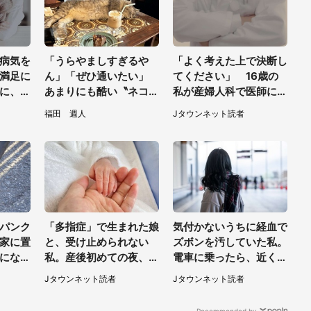
病気を
「うらやましすぎるや
「よく考えた上で決断し
満足に
ん」「ぜひ通いたい」
てください」 16歳の
に、会
あまりにも酷い〝ネコハ
私が産婦人科で医師に言
宮城県・
ラ〟受けられる喫茶店に
われた言葉
福田 週人
Jタウンネット読者
5.3万人驚がく
パンク
「多指症」で生まれた娘
気付かないうちに経血で
家に置
と、受け止められない
ズボンを汚していた私。
になっ
私。産後初めての夜、助
電車に乗ったら、近くの
に行く
産師がミルクをあげてる
女性客が小さな声で（千
Jタウンネット読者
Jタウンネット読者
東京都・
のを見て...（静岡県・2
葉県・10代女性）
0代女性）