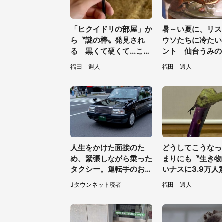
「ヒクイドリの部屋」か
暑～い夏に、リス
ら〝謎の棒〟発見され
ウソたちに冷たい
る 黒くて硬くて...これ
ント 仙台うみの
は何？動物園に聞く
館の企画がやさし
福田 週人
福田 週人
／31～8／23】
人生をかけた面接のた
どうしてこうなっ
め、緊張しながら乗った
まりにも〝生き物
タクシー。運転手のおじ
いナスに3.9万人
さんが、スーツ姿の私を
「そのまま精霊馬
Jタウンネット読者
福田 週人
見て...（福岡県・30代
そう」
女性）