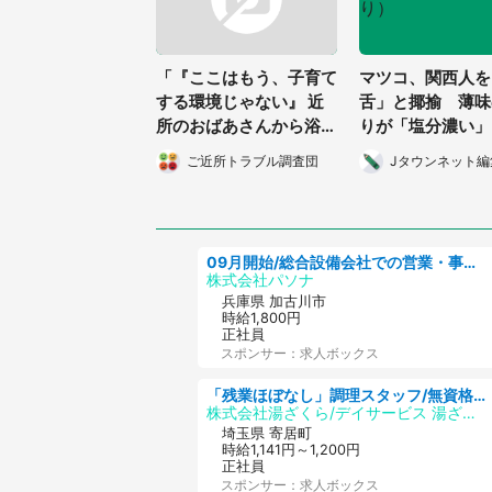
「『ここはもう、子育て
マツコ、関西人を
する環境じゃない』 近
舌」と揶揄 薄味
所のおばあさんから浴び
りが「塩分濃い」
せられた言葉にショッ
ご近所トラブル調査団
Jタウンネット編
ク」（千葉県・30代女
性）
09月開始/総合設備会社での営業・事務のお仕事/車通勤可/賞与あり/営業/営業事務
株式会社パソナ
兵庫県 加古川市
時給1,800円
正社員
スポンサー：求人ボックス
「残業ほぼなし」調理スタッフ/無資格可/正職員/日勤のみ/デイサービス/社会保障完備
株式会社湯ざくら/デイサービス 湯ざくらケアリゾート
埼玉県 寄居町
時給1,141円～1,200円
正社員
スポンサー：求人ボックス