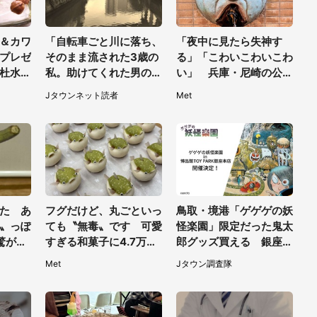
＆カワ
「自転車ごと川に落ち、
「夜中に見たら失神す
プレゼ
そのまま流された3歳の
る」「こわいこわいこわ
杜水族
私。助けてくれた男の子
い」 兵庫・尼崎の公園
い【7
が私の母に言ったの
に佇む〝謎すぎる顔〟に
Jタウンネット読者
Met
は...」（千葉県・20代
1.3万人戦慄
女性）
た あ
フグだけど、丸ごといっ
鳥取・境港「ゲゲゲの妖
〟っぽ
ても〝無毒〟です 可愛
怪楽園」限定だった鬼太
驚がく
すぎる和菓子に4.7万人
郎グッズ買える 銀座・
に使え
夢中「ふぐぅ～」「職人
博品館TOY PARKへ急げ
Met
Jタウン調査隊
の技ですね」
【8／8～31】