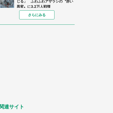
じる」 ふわふわアザラシの〝赤い
異変〟に3.2万人戦慄
「孫にあげると思って、あなたにこ
さらにみる
れをあげる」 真夏の山道で見知ら
ぬお婆さんに握らされたもの（山口
県・30代女性）
「ゾワゾワする」「本当に気持ち悪
い」 道端でバグっちゃってた〝野
生の野菜〟に6.5万人戦慄
「閉所恐怖症の私は新幹線で大パニ
ック。隣席の青年に『手を繋いで』
とお願いしたら...」 体験談に8万
人感動
「富豪すぎ」1歳息子の〝店頭駄々
こね〟の内容に1.7万人驚がく 「お
菓子売り場ならまだしも...」「ハー
ドル高い」
あまりにも四角すぎる猫、激写され
る 「これもう座布団だろ」「食パ
ンの耳」と1.4万人困惑
関連サイト