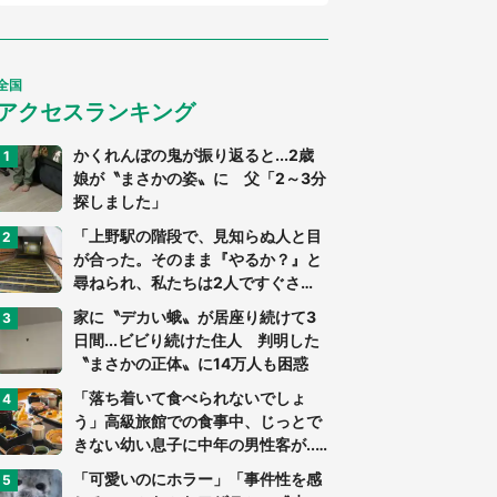
全国
アクセスランキング
かくれんぼの鬼が振り返ると...2歳
娘が〝まさかの姿〟に 父「2～3分
探しました」
「上野駅の階段で、見知らぬ人と目
が合った。そのまま『やるか？』と
尋ねられ、私たちは2人ですぐさ
ま...」（茨城県・70代男性）
家に〝デカい蛾〟が居座り続けて3
日間...ビビり続けた住人 判明した
〝まさかの正体〟に14万人も困惑
「落ち着いて食べられないでしょ
う」高級旅館での食事中、じっとで
きない幼い息子に中年の男性客が...
（東京都・40代男性）
「可愛いのにホラー」「事件性を感