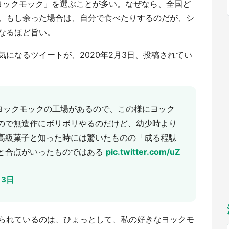
ヨックモック」を選ぶことが多い。なぜなら、全国ど
福岡
佐賀
長崎
熊本
九州
。もし余った場合は、自分で食べたりするのだが、シ
もっとみる
なるほど旨い。
選択
になるツイートが、2020年2月3日、投稿されてい
はヨックモックの工場があるので、この様にヨック
ので無造作にボリボリやるのだけど、幼少時より
高級菓子と知った時には驚いたものの「成る程駄
と合点がいったものではある
pic.twitter.com/uZ
月3日
られているのは、ひょっとして、私の好きなヨックモ