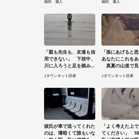
福田 週人
福田 週人
／31～8／23】
「親も先生も、友達も信
「孫にあげると思
用できない」 下校中、
あなたにこれをあ
川に入ろうと足を踏み出
真夏の山道で見
した女子高生と、彼女を
お婆さんに握らさ
Jタウンネット読者
Jタウンネット読者
止めた予想外の存在
の（山口県・30
性）
彼氏が車で送ってくれた
「よく考えた上で
のは、薄暗くて誰もいな
てください」 1