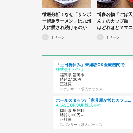
徹底分析！なぜ「サンポ
博多名物「ごぼ天
ー焼豚ラーメン」は九州
ん」のカップ麺 
人に愛され続けるのか
はどれほど？マニ
底分析
オサーン
オサーン
「土日祝休み」未経験OK医療機関での治験コーディネーターのお仕事
株式会社パソナ
福岡県 福岡市
時給2,100円
正社員
スポンサー：求人ボックス
ホールスタッフ/「家具屋が営むカフェスタッフ!」週2日～OK!嬉しいまかない付き/岡山県/浅口郡里庄町
AKASE GROUP株式会社
岡山県 里庄町
時給1,100円～
正社員
スポンサー：求人ボックス