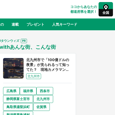
ココからあなたの
都道府県を選択！
全国
もの
連載
プレゼント
人気キーワード
Jタウンウィズ
withあんな街、こんな街
るさと納税
山形
福島
千葉
東京
神奈川
北九州市で「100億ドルの
夜景」が見られるって知っ
てた？ 現地カメラマンに
聞く、きらめく光を捉える
北九州市
方法
広島県
福井県
西条市
奈良
和歌山
静岡県富士宮市
北九州市
山口
世界
日向翔陽＆影山飛雄が笹かまを食べ
鳥取県湯梨浜町
佐賀県
でコ
る！ アニメ『ハイキュー！！』×老
【8
舗「鐘崎」コラボで限定グッズも【8
新潟県粟島浦村