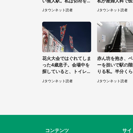
い無人駅。私は切符を買
私が産婦人科で医
おうとしたけれど（山形
われた言葉
Jタウンネット読者
Jタウンネット読者
県・20代女性）
花火大会ではぐれてしま
赤ん坊を抱き、ベ
った4歳息子。会場中を
ーを担いで駅の階
探していると、トイレ前
りる私。半分くら
で見知らぬ男性に（東京
たところで若い男性
Jタウンネット読者
Jタウンネット読者
都・女性）
（埼玉県・50代
コンテンツ
サイ