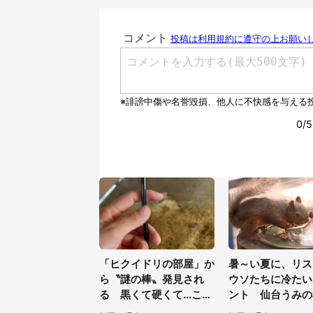
「ヒクイドリの部屋」か
暑～い夏に、リス
ら〝謎の棒〟発見され
ウソたちに冷たい
る 黒くて硬くて...これ
ント 仙台うみの
は何？動物園に聞く
館の企画がやさし