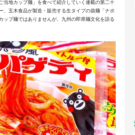
ご当地カップ麺」を食べて紹介していく連載の第二十
福岡
佐賀
長崎
熊本
九州
／1～10／26】
ー、五木食品が製造・販売する生タイプの袋麺「ナポ
もっとみる
カップ麺ではありませんが、九州の即席麺文化を語る
選択