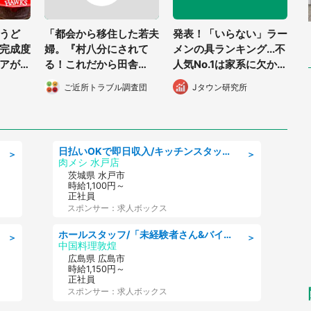
うど
「都会から移住した若夫
発表！「いらない」ラー
完成度
婦。『村八分にされて
メンの具ランキング...不
アが徹
る！これだから田舎
人気No.1は家系に欠かせ
は！』と主張するけど、
ないアレ
ご近所トラブル調査団
Jタウン研究所
おかしいのは...」（兵庫
県・50代女性）
日払いOKで即日収入/キッチンスタッフ/「原付免許必須」デリバリー業務など、自己成長可能な幅広い仕事に挑戦!髪型自由&ピアス・ネイルOK/茨城県/水戸市
＞
＞
肉メシ 水戸店
茨城県 水戸市
時給1,100円～
正社員
スポンサー：求人ボックス
ホールスタッフ/「未経験者さん&バイトデビューも大歓迎」残業ほぼなし×1日3時間〜勤務OK!フォロー体制も充実/広島県/広島市南区
＞
＞
中国料理敦煌
広島県 広島市
時給1,150円～
正社員
スポンサー：求人ボックス