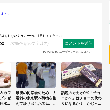
＆カワ
最後の同窓会のため、大
話題のカカオ0％「チョ
プレゼ
混雑の東京駅へ荷物を抱
コか？」はチョコの代わ
杜水族
えて繰り出した老母。ゆ
りになるか？ かじった
い【7
っくり階段を降りてたら
り溶かしたりして食べて