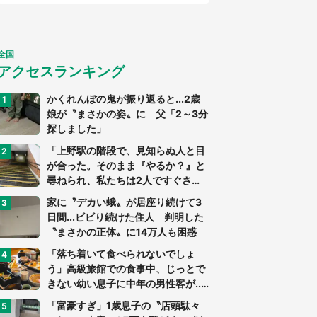
全国
アクセスランキング
かくれんぼの鬼が振り返ると...2歳
娘が〝まさかの姿〟に 父「2～3分
探しました」
「上野駅の階段で、見知らぬ人と目
が合った。そのまま『やるか？』と
尋ねられ、私たちは2人ですぐさ
ま...」（茨城県・70代男性）
家に〝デカい蛾〟が居座り続けて3
日間...ビビり続けた住人 判明した
〝まさかの正体〟に14万人も困惑
「落ち着いて食べられないでしょ
う」高級旅館での食事中、じっとで
きない幼い息子に中年の男性客が...
（東京都・40代男性）
「富豪すぎ」1歳息子の〝店頭駄々