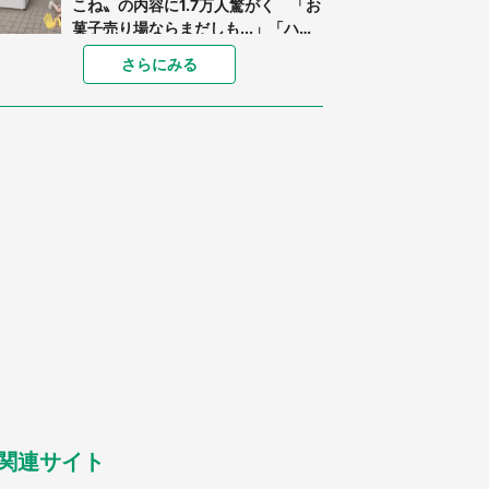
こね〟の内容に1.7万人驚がく 「お
菓子売り場ならまだしも...」「ハー
ドル高い」
「閉所恐怖症の私は新幹線で大パニ
さらにみる
ック。隣席の青年に『手を繋いで』
とお願いしたら...」 体験談に8万
人感動
「ゾワゾワする」「本当に気持ち悪
い」 道端でバグっちゃってた〝野
生の野菜〟に6.5万人戦慄
あまりにも四角すぎる猫、激写され
る 「これもう座布団だろ」「食パ
ンの耳」と1.4万人困惑
「修学旅行に途中参加する娘を送っ
て行ったら、真っ暗な道で遭難状
態。なんとか見つけた民家に助けを
求めると、住人の男性が...」
「孫にあげると思って、あなたにこ
れをあげる」 真夏の山道で見知ら
ぬお婆さんに握らされたもの（山口
県・30代女性）
関連サイト