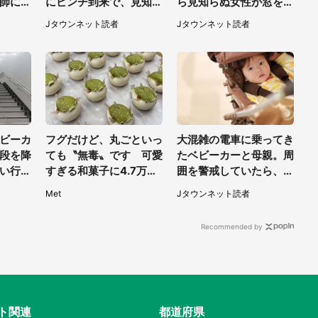
師に言
にピンチ到来で、見知ら
ら見知らぬ女性が窓を開
ぬ2人の男性が私の車
けて...（東京都・40代
Jタウンネット読者
Jタウンネット読者
を...」（30代女性）
男性）
ビーカ
フグだけど、丸ごといっ
大混雑の電車に乗ってき
段を降
ても〝無毒〟です 可愛
たベビーカーと母親。周
い行っ
すぎる和菓子に4.7万人
囲を警戒していたら、若
が...
夢中「ふぐぅ～」「職人
い男性客が思いもよらぬ
Met
Jタウンネット読者
女性）
の技ですね」
行動に（東京都・50代
女性）
Recommended by
ト関連
都道府県