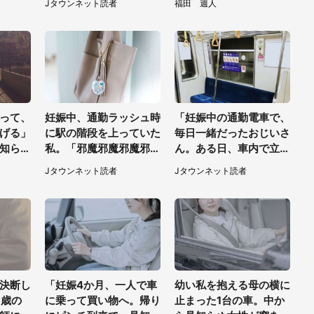
Jタウンネット読者
福田 週人
スーツの男性が（東京
みた
都・50代女性）
って、
妊娠中、通勤ラッシュ時
「妊娠中の通勤電車で、
げる」
に駅の階段を上っていた
毎日一緒だったおじいさ
知らぬ
私。「邪魔邪魔邪魔邪
ん。ある日、車内で立っ
れたも
魔」と後ろの人に唱えら
てたら後ろから...」
Jタウンネット読者
Jタウンネット読者
代女
れて（神奈川県・30代
女性）
決断し
「妊娠4か月、一人で車
幼い私を抱える母の横に
6歳の
に乗って買い物へ。帰り
止まった1台の車。中か