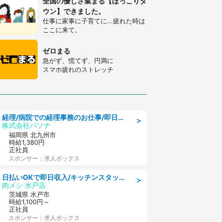
全国の優しさ集まる【ほっこりタ
ウン】できました。
仕事に家事に子育てに...疲れた時は
ここに来て。
ゼロまる
急がず、慌てず、円満に
スマホ疲れのストレッチ
経理/病院での経理事務のお仕事/即日勤務可/車通勤可/経理/一般事務
＞
株式会社パソナ
福岡県 北九州市
時給1,380円
正社員
スポンサー：求人ボックス
日払いOKで即日収入/キッチンスタッフ/「原付免許必須」デリバリー業務など、自己成長可能な幅広い仕事に挑戦!髪型自由&ピアス・ネイルOK/茨城県/水戸市
＞
肉メシ 水戸店
茨城県 水戸市
時給1,100円～
正社員
スポンサー：求人ボックス