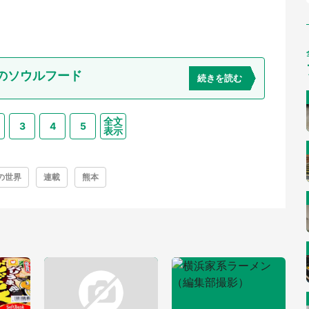
のソウルフード
続きを読む
全文
3
4
5
表示
の世界
連載
熊本