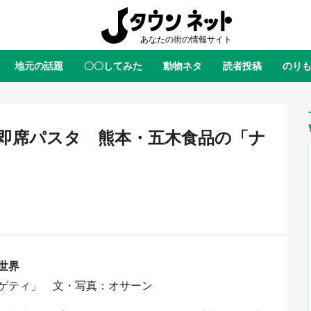
地元の話題
〇〇してみた
動物ネタ
読者投稿
のり
全国
全国
北海道
北海道
元
絶景
あの時はありがとう
物語がはじまる町へ
ふ
青森
岩手
宮城
秋田
東北
即席パスタ 熊本・五木食品の「ナ
茨城
栃木
群馬
埼玉
関東
新潟
山梨
長野
甲信越
岐阜
静岡
愛知
三重
東海
富山
石川
福井
北陸
滋賀
京都
大阪
兵庫
関西
世界
鳥取
島根
岡山
広島
中国
ラス・ダークネスが栃木県を征
『薬屋のひとりごと』の〝舞〟の
ゲティ」 文・写真：オサーン
？ 県公式プロモ動画で「聖地」
に入り込む 六本木ヒルズ展望台
徳島
香川
愛媛
高知
四国
産されてます【7／31～1／31】
ラボ、本邦初公開の「猫猫像」も