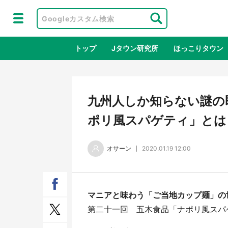
トップ
Jタウン研究所
ほっこりタウン
地域×二次
九州人しか知らない謎の
ポリ風スパゲティ」とは
オサーン
2020.01.19 12:00
マニアと味わう「ご当地カップ麺」の
鳥取・境港「ゲゲゲの妖怪楽園」限定
ラプ
第二十一回 五木食品「ナポリ風スパ
だった鬼太郎グッズ買える 銀座・博
服！
品館TOY PARKへ急げ【8／8～31】
が生