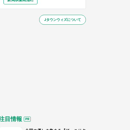
大分
宮崎
鹿児島
沖縄
／1～31】
Jタウンウィズについて
する
注目情報