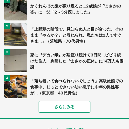
かくれんぼの鬼が振り返ると...2歳娘が〝まさかの
姿〟に 父「2～3分探しました」
「上野駅の階段で、見知らぬ人と目が合った。その
まま『やるか？』と尋ねられ、私たちは2人ですぐ
さま...」（茨城県・70代男性）
家に〝デカい蛾〟が居座り続けて3日間...ビビり続
けた住人 判明した〝まさかの正体〟に14万人も困
惑
「落ち着いて食べられないでしょう」高級旅館での
食事中、じっとできない幼い息子に中年の男性客
が...（東京都・40代男性）
「富豪すぎ」1歳息子の〝店頭駄々こね〟の内容に1.
さらにみる
7万人驚がく 「お菓子売り場ならまだしも...」「ハ
ードル高い」