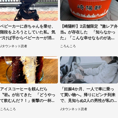
ベビーカーに赤ちゃんを乗せ、
【崎陽軒】2店舗限定〝激レア弁
階段を上ろうとしていた私。気
当〟が存在した 「知らなかっ
づけば手からベビーカーが消え
た」「こんな幸せなものがあっ
ていて（神奈川県・60代女性）
たなんて...」
Jタウンネット読者
ころんころ
アイスコーヒーを頼んだら
「妊娠4か月、一人で車に乗っ
〝岩〟が出てきた 「どうやっ
て買い物へ。帰りにピンチ到来
て飲むんだ？！」衝撃の一杯が
で、見知らぬ2人の男性が私の車
話題
を...」（30代女性）
ころんころ
Jタウンネット読者