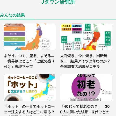
Jタウン研究所
あまりにも四角すぎる猫、激写される 「これもう
座布団だろ」「食パンの耳」と1.4万人困惑
みんなの結果
「閉所恐怖症の私は新幹線で大パニック。隣席の青
年に『手を繋いで』とお願いしたら...」 体験談に
8万人感動
「ゾワゾワする」「本当に気持ち悪い」 道端でバ
よそう、つぐ、盛る、よそる...
大判焼き、今川焼き、回転焼
グっちゃってた〝野生の野菜〟に6.5万人戦慄
境界線はどこ？「ご飯の盛り
き... 結局アイツは何なのか？
付け」表現マップ
全国調査の結果がコチラ
「○○がない街に住んでいます」住人の呟きに30万
人驚がく 何が存在しないか、あなたはわかる？
「修学旅行に途中参加する娘を送って行ったら、真
っ暗な道で遭難状態。なんとか見つけた民家に助け
「ホット」の一言でホットコー
「40代って初老なの？」 30
を求めると、住人の男性が...」
ヒー注文する人はどこに居る？
0人に聞いた結果...世代ごとの