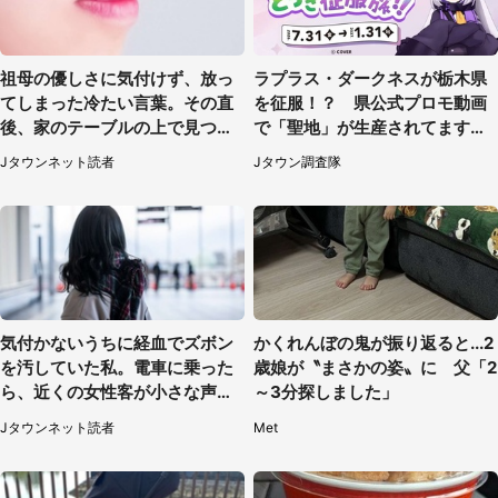
祖母の優しさに気付けず、放っ
ラプラス・ダークネスが栃木県
てしまった冷たい言葉。その直
を征服！？ 県公式プロモ動画
後、家のテーブルの上で見つけ
で「聖地」が生産されてます【7
たものは（福岡県・30代女性）
／31～1／31】
Jタウンネット読者
Jタウン調査隊
気付かないうちに経血でズボン
かくれんぼの鬼が振り返ると...2
を汚していた私。電車に乗った
歳娘が〝まさかの姿〟に 父「2
ら、近くの女性客が小さな声で
～3分探しました」
（千葉県・10代女性）
Jタウンネット読者
Met