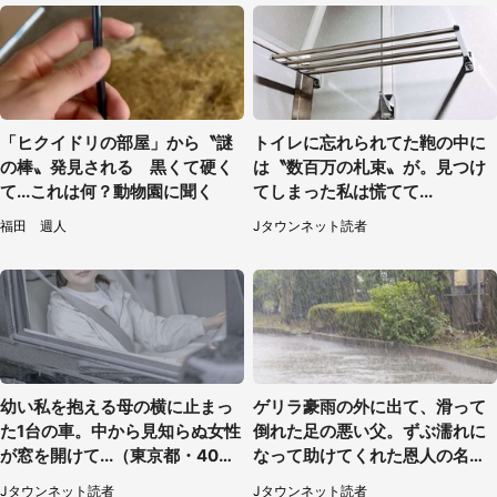
「ヒクイドリの部屋」から〝謎
トイレに忘れられてた鞄の中に
の棒〟発見される 黒くて硬く
は〝数百万の札束〟が。見つけ
て...これは何？動物園に聞く
てしまった私は慌てて...
福田 週人
Jタウンネット読者
幼い私を抱える母の横に止まっ
ゲリラ豪雨の外に出て、滑って
た1台の車。中から見知らぬ女性
倒れた足の悪い父。ずぶ濡れに
が窓を開けて...（東京都・40代
なって助けてくれた恩人の名前
男性）
も聞かず...
Jタウンネット読者
Jタウンネット読者