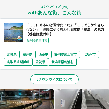
Jタウンウィズ
withあんな街、こんな街
「ここに来るのは運命だった」「ここでしか生きら
れない」 住民にそう思わせる離島「粟島」の魅力
選択する
【移住婚受付中】
新潟県粟島浦村
広島県
福井県
西条市
静岡県富士宮市
北九州市
鳥取県湯梨浜町
佐賀県
新潟県粟島浦村
Jタウンウィズについて