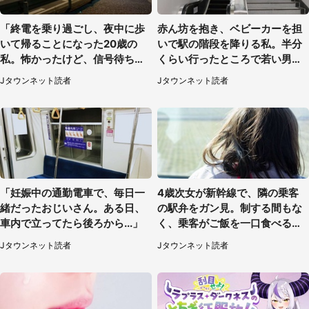
「終電を乗り過ごし、夜中に歩
赤ん坊を抱き、ベビーカーを担
いて帰ることになった20歳の
いで駅の階段を降りる私。半分
私。怖かったけど、信号待ちの
くらい行ったところで若い男性
車に道を尋ねたら...」（埼玉
が...（埼玉県・50代女性）
Jタウンネット読者
Jタウンネット読者
県・60代女性）
「妊娠中の通勤電車で、毎日一
4歳次女が新幹線で、隣の乗客
緒だったおじいさん。ある日、
の駅弁をガン見。制する間もな
車内で立ってたら後ろから...」
く、乗客がご飯を一口食べると
（茨城県・50代女性）
Jタウンネット読者
Jタウンネット読者