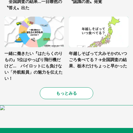
全国調査の結果...一目瞭然の
〝認識の差〟発覚
〝答え〟出た
一緒に働きたい『はたらくのり
年越しそばって大みそかのいつ
もの』1位はやっぱり飛行機だ
ごろ食べてる？→全国調査の結
けど... パイロットにも負けな
果、栃木だけちょっと早かった
い「外航船員」の魅力を伝えた
い！
もっとみる