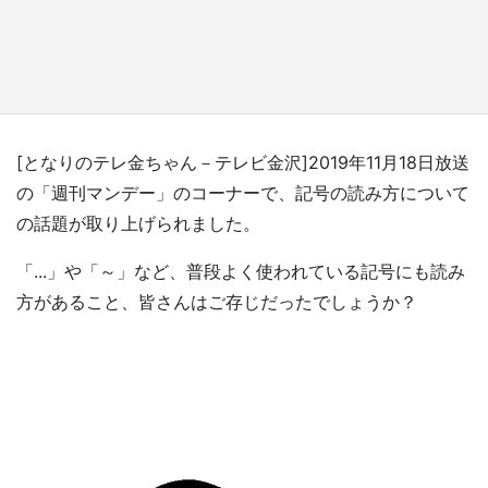
『小林さんちのメイドラゴン』と舞台のモデ
ル・越谷がコラボ 田んぼアートの見頃にあわ
せて企画続々【7／31～】
もっとみる
[となりのテレ金ちゃん－テレビ金沢]2019年11月18日放送
の「週刊マンデー」のコーナーで、記号の読み方について
の話題が取り上げられました。
「...」や「～」など、普段よく使われている記号にも読み
方があること、皆さんはご存じだったでしょうか？