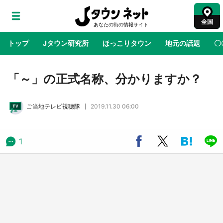
全国
トップ
Jタウン研究所
ほっこりタウン
地元の話題
〇
地域×二次元
絶景
あの時はありがとう
物語がはじ
「～」の正式名称、分かりますか？
ご当地テレビ視聴隊
2019.11.30 06:00
ラプラス・ダークネスが栃木県を征服！？ 県
公式プロモ動画で「聖地」が生産されてます
【7／31～1／31】
1
『薬屋のひとりごと』の〝舞〟の世界に入り込
む 六本木ヒルズ展望台でコラボ、本邦初公開
の「猫猫像」も【8／1～10／26】
日向翔陽＆影山飛雄が笹かまを食べる！ アニ
メ『ハイキュー！！』×老舗「鐘崎」コラボで
限定グッズも【8／1～31】