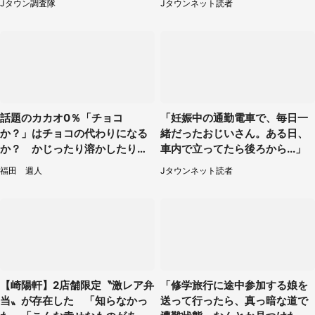
Jタウン調査隊
Jタウンネット読者
6】
話題のカカオ0％「チョコ
「妊娠中の通勤電車で、毎日一
か？」はチョコの代わりになる
緒だったおじいさん。ある日、
か？ かじったり溶かしたりし
車内で立ってたら後ろから...」
て食べてみた
福田 週人
Jタウンネット読者
【崎陽軒】2店舗限定〝激レア弁
「修学旅行に途中参加する娘を
当〟が存在した 「知らなかっ
送って行ったら、真っ暗な道で