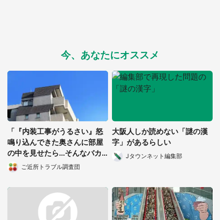
今、あなたにオススメ
「『内装工事がうるさい』怒
大阪人しか読めない「謎の漢
鳴り込んできた奥さんに部屋
字」があるらしい
の中を見せたら...そんなバカ
Jタウンネット編集部
な！」（都道府県・年齢不
ご近所トラブル調査団
明）