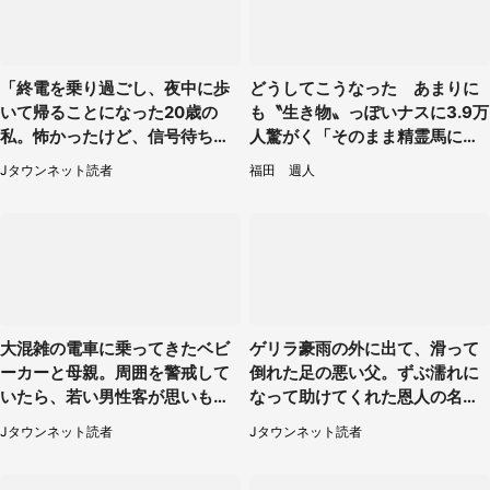
「終電を乗り過ごし、夜中に歩
どうしてこうなった あまりに
いて帰ることになった20歳の
も〝生き物〟っぽいナスに3.9万
私。怖かったけど、信号待ちの
人驚がく「そのまま精霊馬に使
車に道を尋ねたら...」（埼玉
えそう」
Jタウンネット読者
福田 週人
県・60代女性）
大混雑の電車に乗ってきたベビ
ゲリラ豪雨の外に出て、滑って
ーカーと母親。周囲を警戒して
倒れた足の悪い父。ずぶ濡れに
いたら、若い男性客が思いもよ
なって助けてくれた恩人の名前
らぬ行動に（東京都・50代女
も聞かず...
Jタウンネット読者
Jタウンネット読者
性）