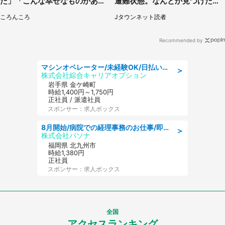
た」「こんな幸せなものがあっ
遭難状態。なんとか見つけた民
たなんて...」
家に助けを求めると、住人の男
ころんころ
Jタウンネット読者
性が...」
Recommended by
マシンオペレーター/未経験OK/日払いOK/寮完備/交替制/20・30・40代活躍中
＞
株式会社綜合キャリアオプション
岩手県 金ケ崎町
時給1,400円～1,750円
正社員 / 派遣社員
スポンサー：求人ボックス
8月開始/病院での経理事務のお仕事/即日勤務可/車通勤可/経理/一般事務
＞
株式会社パソナ
福岡県 北九州市
時給1,380円
正社員
スポンサー：求人ボックス
全国
アクセスランキング