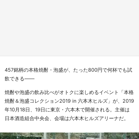
『小林さんちのメイドラゴン』と舞台のモデ
ル・越谷がコラボ 田んぼアートの見頃にあわ
せて企画続々【7／31～】
もっとみる
457銘柄の本格焼酎・泡盛が、たった800円で何杯でも試
飲できる――
焼酎や泡盛の飲み比べがオトクに楽しめるイベント「本格
焼酎＆泡盛コレクション2019 in 六本木ヒルズ」が、2019
年10月18日、19日に東京・六本木で開催される。主催は
日本酒造組合中央会、会場は六本木ヒルズアリーナだ。