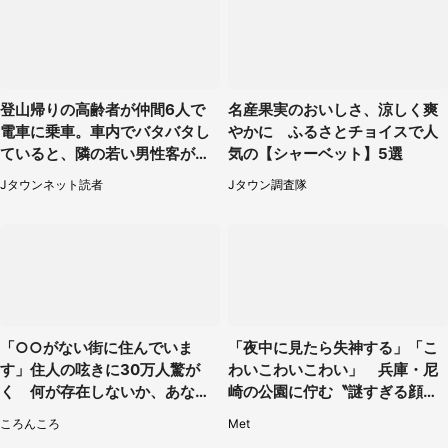
登山帰りの高齢者が仲間6人で
名産果実のおいしさ、涼しく爽
電車に乗車。車内でバタバタし
やかに ふるさとチョイスで人
ていると、隣の若い男性客が
気の【シャーベット】5選
（神奈川県・70代女性）
Jタウンネット読者
Jタウン調査隊
「○○がない街に住んでいま
「夜中に見たら失神する」「こ
す」住人の呟きに30万人驚が
わいこわいこわい」 兵庫・尼
く 何が存在しないか、あなた
崎の公園に佇む〝謎すぎる顔〟
はわかる？
に1.3万人戦慄
ころんころ
Met