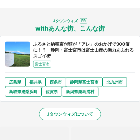
Jタウンウィズ
withあんな街、こんな街
選択する
ふるさと納税寄付額が「アレ」のおかげで300倍
に！？ 静岡・富士宮市は富士山産の魅力あふれる
スゴイ街
富士宮市
広島県
福井県
西条市
静岡県富士宮市
北九州市
鳥取県湯梨浜町
佐賀県
新潟県粟島浦村
Jタウンウィズについて