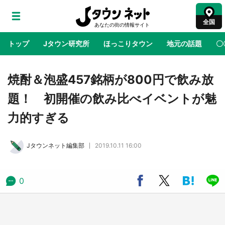
全国
トップ
Jタウン研究所
ほっこりタウン
地元の話題
〇
地域×二次元
絶景
あの時はありがとう
物語がはじ
焼酎＆泡盛457銘柄が800円で飲み放
題！ 初開催の飲み比べイベントが魅
ラプラス・ダークネスが栃木県を征服！？ 県
力的すぎる
公式プロモ動画で「聖地」が生産されてます
【7／31～1／31】
Jタウンネット編集部
2019.10.11 16:00
『薬屋のひとりごと』の〝舞〟の世界に入り込
む 六本木ヒルズ展望台でコラボ、本邦初公開
の「猫猫像」も【8／1～10／26】
0
日向翔陽＆影山飛雄が笹かまを食べる！ アニ
メ『ハイキュー！！』×老舗「鐘崎」コラボで
限定グッズも【8／1～31】