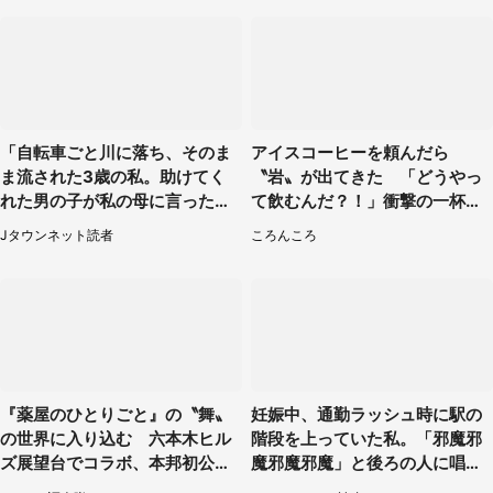
「自転車ごと川に落ち、そのま
アイスコーヒーを頼んだら
ま流された3歳の私。助けてく
〝岩〟が出てきた 「どうやっ
れた男の子が私の母に言ったの
て飲むんだ？！」衝撃の一杯が
は...」（千葉県・20代女性）
話題
Jタウンネット読者
ころんころ
『薬屋のひとりごと』の〝舞〟
妊娠中、通勤ラッシュ時に駅の
の世界に入り込む 六本木ヒル
階段を上っていた私。「邪魔邪
ズ展望台でコラボ、本邦初公開
魔邪魔邪魔」と後ろの人に唱え
の「猫猫像」も【8／1～10／2
られて（神奈川県・30代女性）