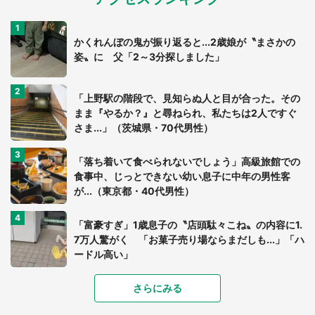
かくれんぼの鬼が振り返ると...2歳娘が〝まさかの
姿〟に 父「2～3分探しました」
「上野駅の階段で、見知らぬ人と目が合った。その
まま『やるか？』と尋ねられ、私たちは2人ですぐ
さま...」（茨城県・70代男性）
「落ち着いて食べられないでしょう」高級旅館での
食事中、じっとできない幼い息子に中年の男性客
が...（東京都・40代男性）
「富豪すぎ」1歳息子の〝店頭駄々こね〟の内容に1.
7万人驚がく 「お菓子売り場ならまだしも...」「ハ
ードル高い」
さらにみる
あまりにも四角すぎる猫、激写される 「これもう
座布団だろ」「食パンの耳」と1.4万人困惑