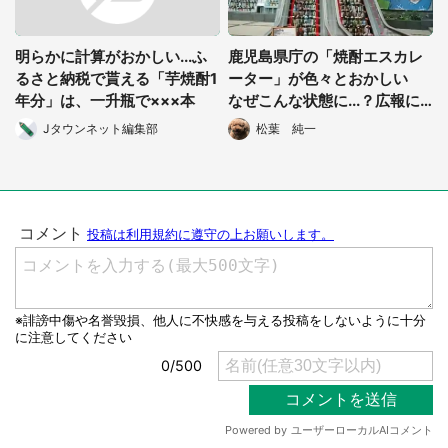
明らかに計算がおかしい...ふ
鹿児島県庁の「焼酎エスカレ
るさと納税で貰える「芋焼酎1
ーター」が色々とおかしい
年分」は、一升瓶で×××本
なぜこんな状態に...？広報に
聞いた
Jタウンネット編集部
松葉 純一
都道府選択