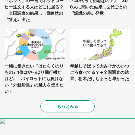
「ホット」の一言でホットコー
「40代って初老なの？」 30
ヒー注文する人はどこに居る？
0人に聞いた結果...世代ごとの
全国調査の結果...一目瞭然の
〝認識の差〟発覚
〝答え〟出た
一緒に働きたい『はたらくのり
年越しそばって大みそかのいつ
もの』1位はやっぱり飛行機だ
ごろ食べてる？→全国調査の結
けど... パイロットにも負けな
果、栃木だけちょっと早かった
い「外航船員」の魅力を伝えた
い！
もっとみる