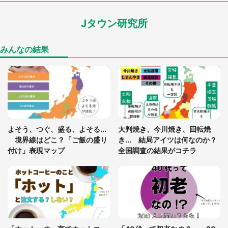
Jタウン研究所
家に〝デカい蛾〟が居座り続けて3日間...ビビり続
けた住人 判明した〝まさかの正体〟に14万人も困
惑
みんなの結果
「○○がない街に住んでいます」住人の呟きに30万
人驚がく 何が存在しないか、あなたはわかる？
「閉所恐怖症の私は新幹線で大パニック。隣席の青
年に『手を繋いで』とお願いしたら...」 体験談に
よそう、つぐ、盛る、よそる...
大判焼き、今川焼き、回転焼
8万人感動
境界線はどこ？「ご飯の盛り
き... 結局アイツは何なのか？
付け」表現マップ
全国調査の結果がコチラ
梅田の地下街でベビーカーを押しつつ迷う私に、見
知らぬおじいさんがわざわざ声をかけてきて（兵庫
県・30代女性）
「ゾワゾワする」「本当に気持ち悪い」 道端でバ
グっちゃってた〝野生の野菜〟に6.5万人戦慄