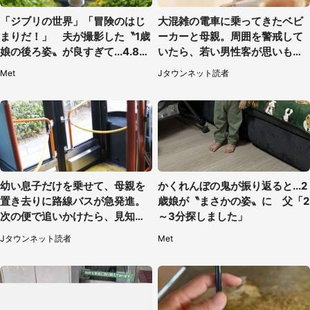
「ジブリの世界」「冒険のはじ
大混雑の電車に乗ってきたベビ
まりだ！」 夫が撮影した〝1歳
ーカーと母親。周囲を警戒して
娘の後ろ姿〟が良すぎて...4.8万
いたら、若い男性客が思いもよ
人感激
らぬ行動に（東京都・50代女
Met
Jタウンネット読者
性）
幼い息子だけを乗せて、母親を
かくれんぼの鬼が振り返ると...2
置き去りに路線バスが急発進。
歳娘が〝まさかの姿〟に 父「2
次の便で追いかけたら、見知ら
～3分探しました」
ぬ若い女性が（京都府・60代女
Jタウンネット読者
Met
性）