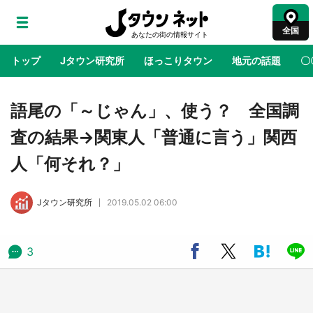
全国
トップ
Jタウン研究所
ほっこりタウン
地元の話題
〇
地域×二次元
絶景
あの時はありがとう
物語がはじ
語尾の「～じゃん」、使う？ 全国調
査の結果→関東人「普通に言う」関西
アニメ『はたらく細胞』と神奈川県の3度目コ
人「何それ？」
ラボ 作品の世界観通じて「小児がん」学べる
【8／10～31※平日限定】
Jタウン研究所
2019.05.02 06:00
鳥取・境港「ゲゲゲの妖怪楽園」限定だった鬼
太郎グッズ買える 銀座・博品館TOY PARKへ
急げ【8／8～31】
3
ラプラス・ダークネスが栃木県を征服！？ 県
公式プロモ動画で「聖地」が生産されてます
【7／31～1／31】