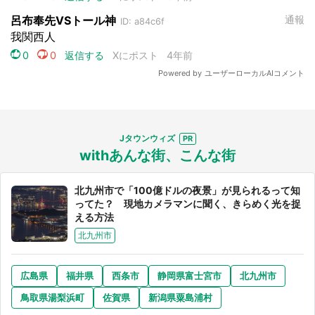
選択する
Jタウンウィズ
withあんな街、こんな街
北九州市で「100億ドルの夜景」が見られるって知
ってた？ 現地カメラマンに聞く、きらめく光を捉
える方法
北九州市
広島県
福井県
西条市
静岡県富士宮市
北九州市
鳥取県湯梨浜町
佐賀県
新潟県粟島浦村