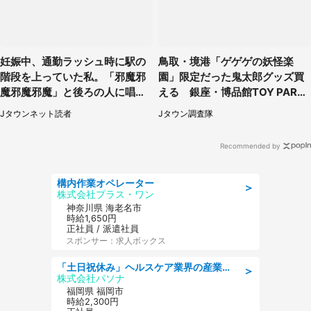
妊娠中、通勤ラッシュ時に駅の
鳥取・境港「ゲゲゲの妖怪楽
階段を上っていた私。「邪魔邪
園」限定だった鬼太郎グッズ買
魔邪魔邪魔」と後ろの人に唱え
える 銀座・博品館TOY PARK
られて（神奈川県・30代女性）
へ急げ【8／8～31】
Jタウンネット読者
Jタウン調査隊
Recommended by
構内作業オペレーター
＞
株式会社プラス・ワン
神奈川県 海老名市
時給1,650円
正社員 / 派遣社員
スポンサー：求人ボックス
「土日祝休み」ヘルスケア業界の産業保健師/高時給/未経験OK/要資格:保健師、正看護師
＞
株式会社パソナ
福岡県 福岡市
時給2,300円