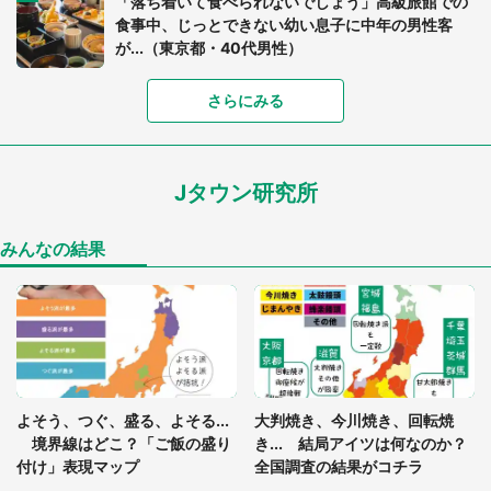
「落ち着いて食べられないでしょう」高級旅館での
食事中、じっとできない幼い息子に中年の男性客
が...（東京都・40代男性）
さらにみる
「可愛いのにホラー」「事件性を感じる」 ふわふ
わアザラシの〝赤い異変〟に3.2万人戦慄
Jタウン研究所
「孫にあげると思って、あなたにこれをあげる」
真夏の山道で見知らぬお婆さんに握らされたもの
（山口県・30代女性）
みんなの結果
「ゾワゾワする」「本当に気持ち悪い」 道端でバ
グっちゃってた〝野生の野菜〟に6.5万人戦慄
「閉所恐怖症の私は新幹線で大パニック。隣席の青
年に『手を繋いで』とお願いしたら...」 体験談に
よそう、つぐ、盛る、よそる...
大判焼き、今川焼き、回転焼
8万人感動
境界線はどこ？「ご飯の盛り
き... 結局アイツは何なのか？
付け」表現マップ
全国調査の結果がコチラ