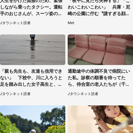
人生をかけた面接のため、緊張
「夜中に見たら失神する」「こ
しながら乗ったタクシー。運転
わいこわいこわい」 兵庫・尼
手のおじさんが、スーツ姿の私
崎の公園に佇む〝謎すぎる顔〟
を見て...（福岡県・30代女性）
に1.3万人戦慄
Jタウンネット読者
Met
「親も先生も、友達も信用でき
通勤途中の体調不良で病院にい
ない」 下校中、川に入ろうと
た私。診察の順番を待ってた
足を踏み出した女子高生と、彼
ら、待合室の老人たちが（千葉
女を止めた予想外の存在
県・50代男性）
Jタウンネット読者
Jタウンネット読者