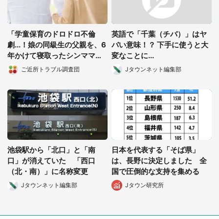
「学童保育のドロドロ不倫
英語で「千葉（チバ）」はヤ
劇...！娘の同級生の父親を、6
バい意味！？ 下手に使うと大
年かけて寝取ったシンママ」
変なことに...
（都道府県・年齢性別不明）
ご近所トラブル調査団
Jタウンネット編集部
池袋駅から「北口」と「南
日本を代表する「そば県」
口」が消えていた 「西口
は、長野に決定しました 全
（北・南）」に名称変更
国で圧倒的な支持を集める
Jタウンネット編集部
Jタウン研究所