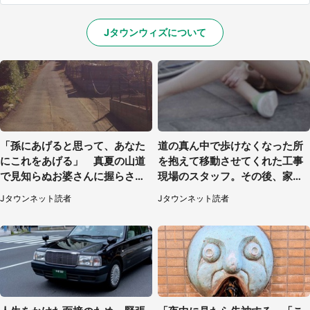
Jタウンウィズについて
「孫にあげると思って、あなた
道の真ん中で歩けなくなった所
にこれをあげる」 真夏の山道
を抱えて移動させてくれた工事
で見知らぬお婆さんに握らされ
現場のスタッフ。その後、家ま
たもの（山口県・30代女性）
で私を送ると（大阪府・40代女
Jタウンネット読者
Jタウンネット読者
性）