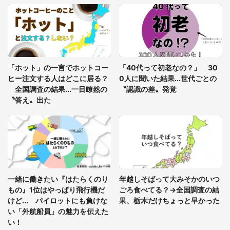
「富豪すぎ」1歳息子の〝店頭駄々こね〟の内容に1.
7万人驚がく 「お菓子売り場ならまだしも...」「ハ
ードル高い」
あまりにも四角すぎる猫、激写される 「これもう
座布団だろ」「食パンの耳」と1.4万人困惑
「ホット」の一言でホットコー
「40代って初老なの？」 30
ヒー注文する人はどこに居る？
0人に聞いた結果...世代ごとの
全国調査の結果...一目瞭然の
〝認識の差〟発覚
〝答え〟出た
一緒に働きたい『はたらくのり
年越しそばって大みそかのいつ
もの』1位はやっぱり飛行機だ
ごろ食べてる？→全国調査の結
けど... パイロットにも負けな
果、栃木だけちょっと早かった
い「外航船員」の魅力を伝えた
い！