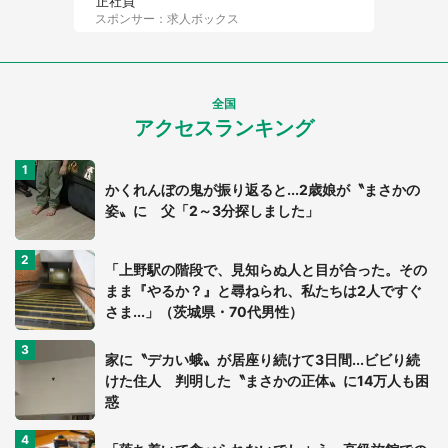
正社員
スポンサー：求人ボックス
全国
アクセスランキング
かくれんぼの鬼が振り返ると...2歳娘が〝まさかの
姿〟に 父「2～3分探しました」
「上野駅の階段で、見知らぬ人と目が合った。その
まま『やるか？』と尋ねられ、私たちは2人ですぐ
さま...」（茨城県・70代男性）
家に〝デカい蛾〟が居座り続けて3日間...ビビり続
けた住人 判明した〝まさかの正体〟に14万人も困
惑