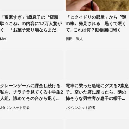
「富豪すぎ」1歳息子の〝店頭
「ヒクイドリの部屋」から〝謎
駄々こね〟の内容に1.7万人驚が
の棒〟発見される 黒くて硬く
く 「お菓子売り場ならまだし
て...これは何？動物園に聞く
も...」「ハードル高い」
Met
福田 週人
クレーンゲームに課金し続ける
電車に乗った途端にグズる2歳息
私を、チラチラ見てくる中学生2
子。空いた席に座ったら、隣の
人組。諦めてその台から退く
怖そうな男性客が息子の帽子に
と、後ろから声が（東京都・40
手を伸ばし（千葉県・40代女
Jタウンネット読者
Jタウンネット読者
代女性）
性）