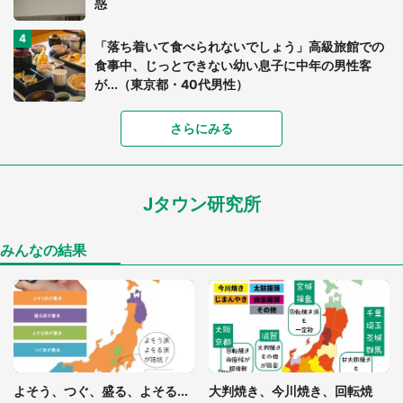
惑
「落ち着いて食べられないでしょう」高級旅館での
食事中、じっとできない幼い息子に中年の男性客
が...（東京都・40代男性）
さらにみる
「可愛いのにホラー」「事件性を感じる」 ふわふ
わアザラシの〝赤い異変〟に3.2万人戦慄
Jタウン研究所
「孫にあげると思って、あなたにこれをあげる」
真夏の山道で見知らぬお婆さんに握らされたもの
（山口県・30代女性）
みんなの結果
「ゾワゾワする」「本当に気持ち悪い」 道端でバ
グっちゃってた〝野生の野菜〟に6.5万人戦慄
「閉所恐怖症の私は新幹線で大パニック。隣席の青
年に『手を繋いで』とお願いしたら...」 体験談に
よそう、つぐ、盛る、よそる...
大判焼き、今川焼き、回転焼