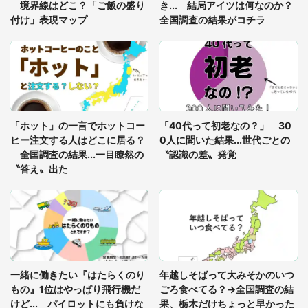
8万人感動
境界線はどこ？「ご飯の盛り
き... 結局アイツは何なのか？
付け」表現マップ
全国調査の結果がコチラ
「富豪すぎ」1歳息子の〝店頭駄々こね〟の内容に1.
7万人驚がく 「お菓子売り場ならまだしも...」「ハ
ードル高い」
あまりにも四角すぎる猫、激写される 「これもう
座布団だろ」「食パンの耳」と1.4万人困惑
「ホット」の一言でホットコー
「40代って初老なの？」 30
ヒー注文する人はどこに居る？
0人に聞いた結果...世代ごとの
全国調査の結果...一目瞭然の
〝認識の差〟発覚
〝答え〟出た
一緒に働きたい『はたらくのり
年越しそばって大みそかのいつ
もの』1位はやっぱり飛行機だ
ごろ食べてる？→全国調査の結
けど... パイロットにも負けな
果、栃木だけちょっと早かった