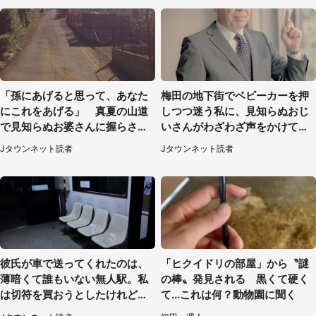
「孫にあげると思って、あなた
梅田の地下街でベビーカーを押
にこれをあげる」 真夏の山道
しつつ迷う私に、見知らぬおじ
で見知らぬお婆さんに握らされ
いさんがわざわざ声をかけてき
たもの（山口県・30代女性）
て（兵庫県・30代女性）
Jタウンネット読者
Jタウンネット読者
彼氏が車で送ってくれたのは、
「ヒクイドリの部屋」から〝謎
薄暗くて誰もいない無人駅。私
の棒〟発見される 黒くて硬く
は切符を買おうとしたけれど
て...これは何？動物園に聞く
（山形県・20代女性）