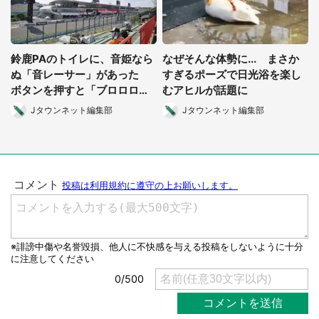
鈴鹿PAのトイレに、音姫なら
なぜそんな体勢に... まさか
ぬ「音レーサー」があった
すぎるポーズで日光浴を楽し
ボタンを押すと「ブロロロロ
むアヒルが話題に
ロロォォ」
Jタウンネット編集部
Jタウンネット編集部