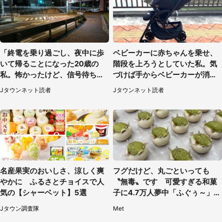
「終電を乗り過ごし、夜中に歩
ベビーカーに赤ちゃんを乗せ、
いて帰ることになった20歳の
階段を上ろうとしていた私。気
私。怖かったけど、信号待ちの
づけば手からベビーカーが消え
車に道を尋ねたら...」（埼玉
ていて（神奈川県・60代女性）
Jタウンネット読者
Jタウンネット読者
県・60代女性）
名産果実のおいしさ、涼しく爽
フグだけど、丸ごといっても
やかに ふるさとチョイスで人
〝無毒〟です 可愛すぎる和菓
気の【シャーベット】5選
子に4.7万人夢中「ふぐぅ～」
「職人の技ですね」
Jタウン調査隊
Met