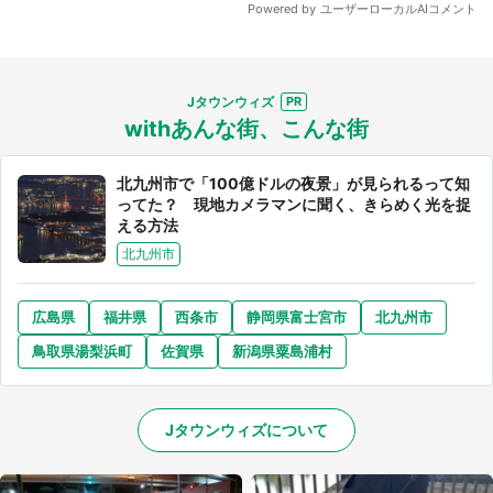
Jタウンウィズ
withあんな街、こんな街
北九州市で「100億ドルの夜景」が見られるって知
ってた？ 現地カメラマンに聞く、きらめく光を捉
える方法
北九州市
広島県
福井県
西条市
静岡県富士宮市
北九州市
鳥取県湯梨浜町
佐賀県
新潟県粟島浦村
Jタウンウィズについて