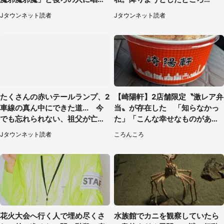
られて（神奈川県・30代女性）
で...」（大阪府・30代女性）
Jタウンネット読者
Jタウンネット読者
たくさんの赤いテールランプ、2
【崎陽軒】2店舗限定〝激レア弁
車線の真ん中にできた道... 今
当〟が存在した 「知らなかっ
でも忘れられない、祖父が亡く
た」「こんな幸せなものがあっ
なった夜に見た光景（30代女
たなんて...」
Jタウンネット読者
ころんころ
性）
花火大会へ行く人で埋め尽くさ
水族館でカニを観察していたら