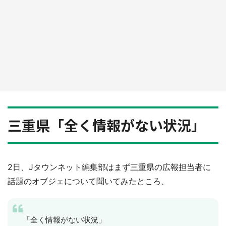
『薬屋のひとりごと』の〝舞〟の世界に入り込
む 六本木ヒルズ展望台でコラボ、本邦初公開
の「猫猫像」も【8／1～10／26】
もっとみる
三重県「全く情報がない状況」
2日、Jタウンネット編集部はまず三重県の広報担当者に
話題のオブジェについて聞いてみたところ、
「全く情報がない状況」