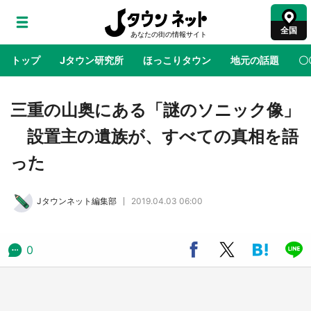
全国
トップ
Jタウン研究所
ほっこりタウン
地元の話題
〇
地域×二次元
絶景
あの時はありがとう
物語がはじ
三重の山奥にある「謎のソニック像」
設置主の遺族が、すべての真相を語
アニメ『はたらく細胞』と神奈川県の3度目コ
った
ラボ 作品の世界観通じて「小児がん」学べる
【8／10～31※平日限定】
Jタウンネット編集部
2019.04.03 06:00
鳥取・境港「ゲゲゲの妖怪楽園」限定だった鬼
太郎グッズ買える 銀座・博品館TOY PARKへ
急げ【8／8～31】
0
ラプラス・ダークネスが栃木県を征服！？ 県
公式プロモ動画で「聖地」が生産されてます
【7／31～1／31】