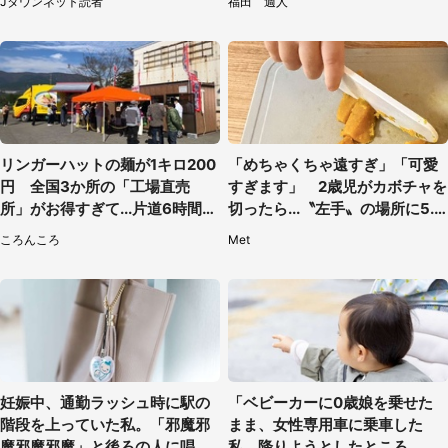
Jタウンネット読者
福田 週人
リンガーハットの麺が1キロ200
「めちゃくちゃ遠すぎ」「可愛
円 全国3か所の「工場直売
すぎます」 2歳児がカボチャを
所」がお得すぎて...片道6時間か
切ったら...〝左手〟の場所に5.3
けて来た人も
万人もん絶
ころんころ
Met
妊娠中、通勤ラッシュ時に駅の
「ベビーカーに0歳娘を乗せた
階段を上っていた私。「邪魔邪
まま、女性専用車に乗車した
魔邪魔邪魔」と後ろの人に唱え
私。降りようとしたところ