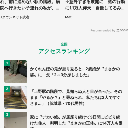
れ、前に進めない駅の階段。病
→意外すぎる展開に 謎の行動
院へ行きたい子連れの私が、ス
に1.1万人仰天「自慢してるみた
タッフに事情を説明すると...
い」
Jタウンネット読者
Met
（埼玉県・女性）
Recommended by
全国
アクセスランキング
かくれんぼの鬼が振り返ると...2歳娘が〝まさかの
姿〟に 父「2～3分探しました」
「上野駅の階段で、見知らぬ人と目が合った。その
まま『やるか？』と尋ねられ、私たちは2人ですぐ
さま...」（茨城県・70代男性）
家に〝デカい蛾〟が居座り続けて3日間...ビビり続
けた住人 判明した〝まさかの正体〟に14万人も困