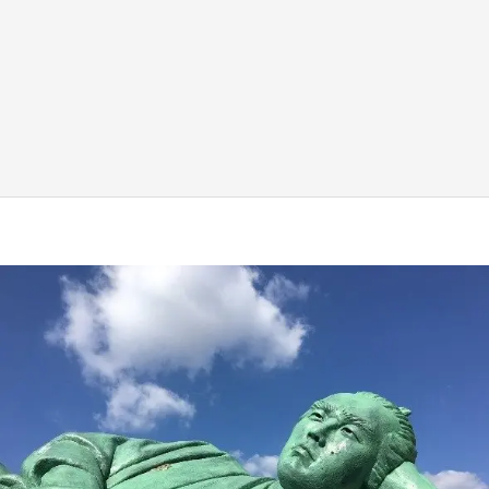
日向翔陽＆影山飛雄が笹かまを食べる！ アニ
メ『ハイキュー！！』×老舗「鐘崎」コラボで
限定グッズも【8／1～31】
もっとみる