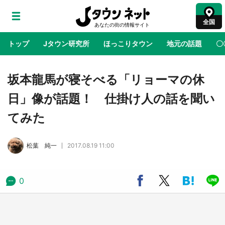
全国
トップ
Jタウン研究所
ほっこりタウン
地元の話題
〇
地域×二次元
絶景
あの時はありがとう
物語がはじ
坂本龍馬が寝そべる「リョーマの休
日」像が話題！ 仕掛け人の話を聞い
鳥取・境港「ゲゲゲの妖怪楽園」限定だった鬼
てみた
太郎グッズ買える 銀座・博品館TOY PARKへ
急げ【8／8～31】
松葉 純一
2017.08.19 11:00
ラプラス・ダークネスが栃木県を征服！？ 県
公式プロモ動画で「聖地」が生産されてます
【7／31～1／31】
0
『薬屋のひとりごと』の〝舞〟の世界に入り込
む 六本木ヒルズ展望台でコラボ、本邦初公開
の「猫猫像」も【8／1～10／26】