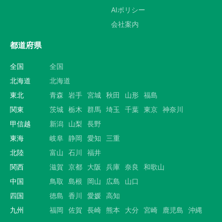
AIポリシー
会社案内
都道府県
全国
全国
北海道
北海道
東北
青森
岩手
宮城
秋田
山形
福島
関東
茨城
栃木
群馬
埼玉
千葉
東京
神奈川
甲信越
新潟
山梨
長野
東海
岐阜
静岡
愛知
三重
北陸
富山
石川
福井
関西
滋賀
京都
大阪
兵庫
奈良
和歌山
中国
鳥取
島根
岡山
広島
山口
四国
徳島
香川
愛媛
高知
九州
福岡
佐賀
長崎
熊本
大分
宮崎
鹿児島
沖縄