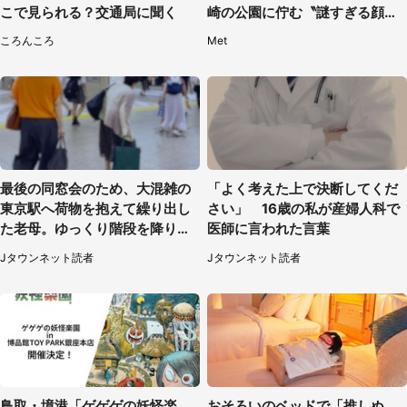
こで見られる？交通局に聞く
崎の公園に佇む〝謎すぎる顔〟
に1.3万人戦慄
ころんころ
Met
最後の同窓会のため、大混雑の
「よく考えた上で決断してくだ
東京駅へ荷物を抱えて繰り出し
さい」 16歳の私が産婦人科で
た老母。ゆっくり階段を降りて
医師に言われた言葉
たらスーツの男性が（東京都・
Jタウンネット読者
Jタウンネット読者
50代女性）
鳥取・境港「ゲゲゲの妖怪楽
おそろいのベッドで「推しぬ