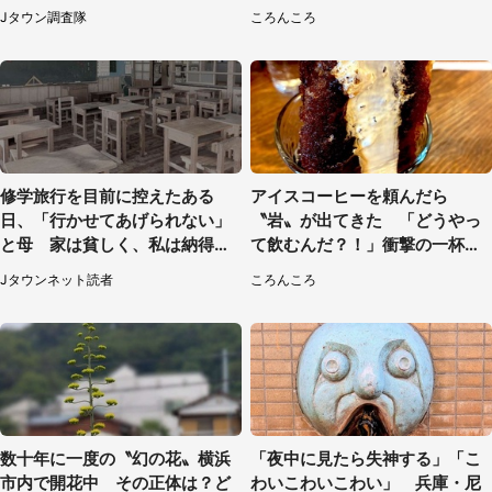
／31～1／31】
たなんて...」
Jタウン調査隊
ころんころ
修学旅行を目前に控えたある
アイスコーヒーを頼んだら
日、「行かせてあげられない」
〝岩〟が出てきた 「どうやっ
と母 家は貧しく、私は納得し
て飲むんだ？！」衝撃の一杯が
たけれど...（北海道・70代以上
話題
Jタウンネット読者
ころんころ
女性）
数十年に一度の〝幻の花〟横浜
「夜中に見たら失神する」「こ
市内で開花中 その正体は？ど
わいこわいこわい」 兵庫・尼