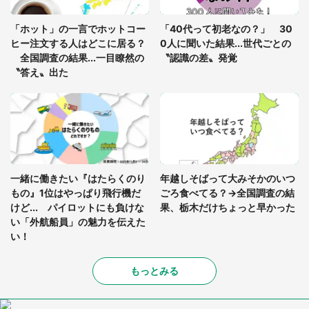
「孫にあげると思って、あなたにこれをあげる」
真夏の山道で見知らぬお婆さんに握らされたもの
「ホット」の一言でホットコー
「40代って初老なの？」 30
（山口県・30代女性）
ヒー注文する人はどこに居る？
0人に聞いた結果...世代ごとの
全国調査の結果...一目瞭然の
〝認識の差〟発覚
〝答え〟出た
一緒に働きたい『はたらくのり
年越しそばって大みそかのいつ
もの』1位はやっぱり飛行機だ
ごろ食べてる？→全国調査の結
けど... パイロットにも負けな
果、栃木だけちょっと早かった
い「外航船員」の魅力を伝えた
い！
もっとみる