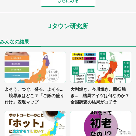
「富豪すぎ」1歳息子の〝店頭駄々こね〟の内容に1.
さらにみる
7万人驚がく 「お菓子売り場ならまだしも...」「ハ
ードル高い」
Jタウン研究所
「閉所恐怖症の私は新幹線で大パニック。隣席の青
年に『手を繋いで』とお願いしたら...」 体験談に
8万人感動
みんなの結果
「ゾワゾワする」「本当に気持ち悪い」 道端でバ
グっちゃってた〝野生の野菜〟に6.5万人戦慄
あまりにも四角すぎる猫、激写される 「これもう
よそう、つぐ、盛る、よそる...
大判焼き、今川焼き、回転焼
座布団だろ」「食パンの耳」と1.4万人困惑
境界線はどこ？「ご飯の盛り
き... 結局アイツは何なのか？
付け」表現マップ
全国調査の結果がコチラ
「修学旅行に途中参加する娘を送って行ったら、真
っ暗な道で遭難状態。なんとか見つけた民家に助け
を求めると、住人の男性が...」