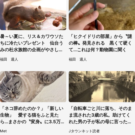
暑～い夏に、リス＆カワウソた
「ヒクイドリの部屋」から〝謎
ちに冷たいプレゼント 仙台う
の棒〟発見される 黒くて硬く
みの杜水族館の企画がやさしい
て...これは何？動物園に聞く
【7／31～8／23】
福田 週人
福田 週人
「ネコ辞めたのか？」「新しい
「自転車ごと川に落ち、そのま
生物」 愛する猫をふと見た
ま流された3歳の私。助けてく
ら...まさかの〝変身〟に3.5万人
れた男の子が私の母に言ったの
驚がく
は...」（千葉県・20代女性）
Met
Jタウンネット読者