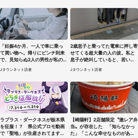
「妊娠4か月、一人で車に乗っ
2歳息子と乗ってた電車に押し寄
て買い物へ。帰りにピンチ到来
せてくる超大量の人の波。私と
で、見知らぬ2人の男性が私の車
息子が絶叫していると、若いカ
を...」（30代女性）
ップルの乗客が...（東京都・60
Jタウンネット読者
Jタウンネット読者
代女性）
ラプラス・ダークネスが栃木県
【崎陽軒】2店舗限定〝激レア弁
を征服！？ 県公式プロモ動画
当〟が存在した 「知らなかっ
で「聖地」が生産されてます【7
た」「こんな幸せなものがあっ