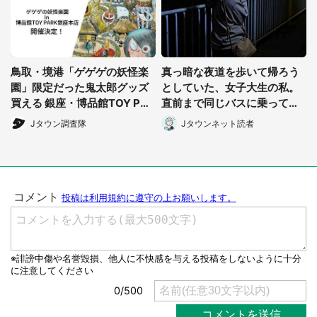
鳥取・境港「ゲゲゲの妖怪楽
真っ暗な夜道を歩いて帰ろう
園」限定だった鬼太郎グッズ
としていた、女子大生の私。
買える 銀座・博品館TOY PAR
直前まで同じバスに乗ってた
Kへ急げ【8/8~31】
男性に声をかけられて(長野
Jタウン調査隊
Jタウンネット読者
県・50代女性)