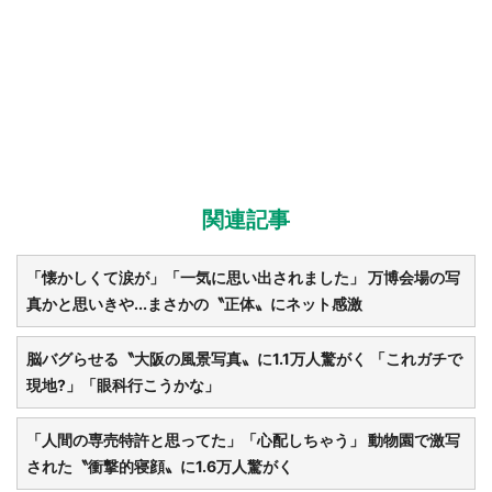
都道府選択
関連記事
「懐かしくて涙が」「一気に思い出されました」 万博会場の写
真かと思いきや...まさかの〝正体〟にネット感激
脳バグらせる〝大阪の風景写真〟に1.1万人驚がく 「これガチで
現地?」「眼科行こうかな」
「人間の専売特許と思ってた」「心配しちゃう」 動物園で激写
された〝衝撃的寝顔〟に1.6万人驚がく