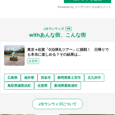
Jタウンウィズ
withあんな街、こんな街
東京→佐賀「0泊弾丸ツアー」に挑戦！ 日帰りで
も本当に楽しめる？その結果は...
佐賀県
広島県
福井県
西条市
静岡県富士宮市
北九州市
鳥取県湯梨浜町
佐賀県
新潟県粟島浦村
Jタウンウィズについて