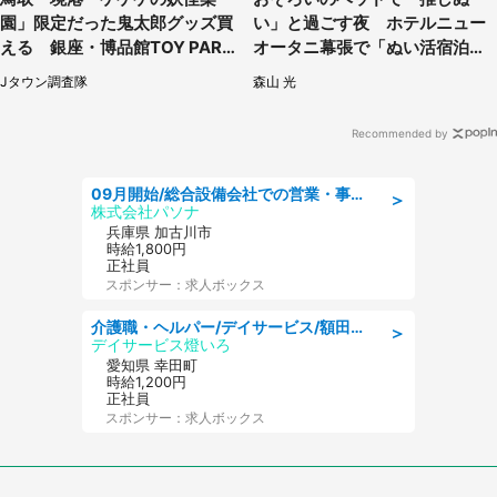
園」限定だった鬼太郎グッズ買
い」と過ごす夜 ホテルニュー
える 銀座・博品館TOY PARK
オータニ幕張で「ぬい活宿泊プ
へ急げ【8／8～31】
ラン」開始【8／8～3／31】
Jタウン調査隊
森山 光
Recommended by
09月開始/総合設備会社での営業・事務のお仕事/車通勤可/賞与あり/営業/営業事務
＞
株式会社パソナ
兵庫県 加古川市
時給1,800円
正社員
スポンサー：求人ボックス
介護職・ヘルパー/デイサービス/額田郡幸田町/JR東海道本線 幸田/愛知県
＞
デイサービス燈いろ
愛知県 幸田町
時給1,200円
正社員
スポンサー：求人ボックス