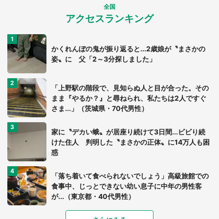
全国
アクセスランキング
かくれんぼの鬼が振り返ると...2歳娘が〝まさかの
姿〟に 父「2～3分探しました」
「上野駅の階段で、見知らぬ人と目が合った。その
まま『やるか？』と尋ねられ、私たちは2人ですぐ
さま...」（茨城県・70代男性）
家に〝デカい蛾〟が居座り続けて3日間...ビビり続
けた住人 判明した〝まさかの正体〟に14万人も困
惑
「落ち着いて食べられないでしょう」高級旅館での
食事中、じっとできない幼い息子に中年の男性客
が...（東京都・40代男性）