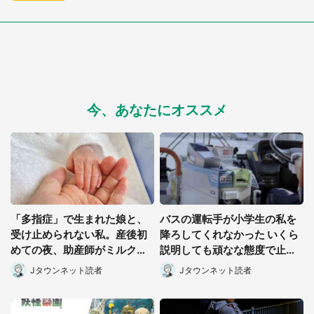
今、あなたにオススメ
「多指症」で生まれた娘と、
バスの運転手が小学生の私を
受け止められない私。産後初
降ろしてくれなかった いくら
めての夜、助産師がミルクを
説明しても頑なな態度で止め
あげてるのを見て...(静岡県・
られ(北海道・50代女性)
Jタウンネット読者
Jタウンネット読者
20代女性)