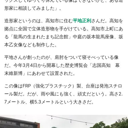
ックスしてゆっくり休んでいる像はできないかと、ある造
形家に相談してみました」。
造形家というのは、高知市に住む
平地正利
さんだ。高知を
拠点に全国で立体造形物を手がけている。高知市上町にあ
る「龍馬の生まれたまち記念館」中庭の坂本龍馬座像、坂
本乙女像なども制作した。
平地さんが創ったのが、肩肘をついて寝そべっている像
だ。今年3月4日から開幕した歴史博覧会「志国高知 幕
末維新博」にあわせて設置された。
この像はFRP（強化プラスチック）製、台座は発泡スチロ
ール製だ。だが、雨や風にも強く、頑丈だという。高さ2.
7メートル、横5.3メートルという大きさだ。