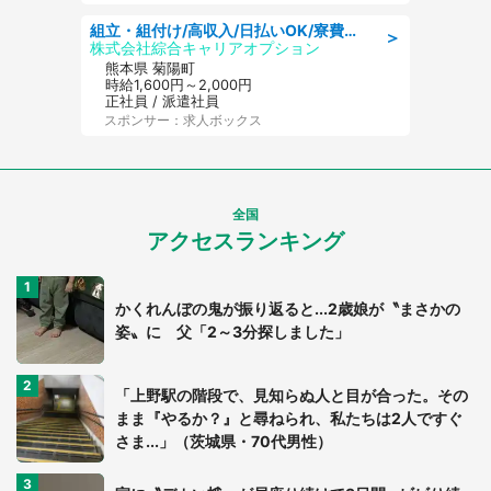
組立・組付け/高収入/日払いOK/寮費無料/交替制/20・30・40代活躍中
＞
株式会社綜合キャリアオプション
熊本県 菊陽町
時給1,600円～2,000円
正社員 / 派遣社員
スポンサー：求人ボックス
全国
アクセスランキング
かくれんぼの鬼が振り返ると...2歳娘が〝まさかの
姿〟に 父「2～3分探しました」
「上野駅の階段で、見知らぬ人と目が合った。その
まま『やるか？』と尋ねられ、私たちは2人ですぐ
さま...」（茨城県・70代男性）