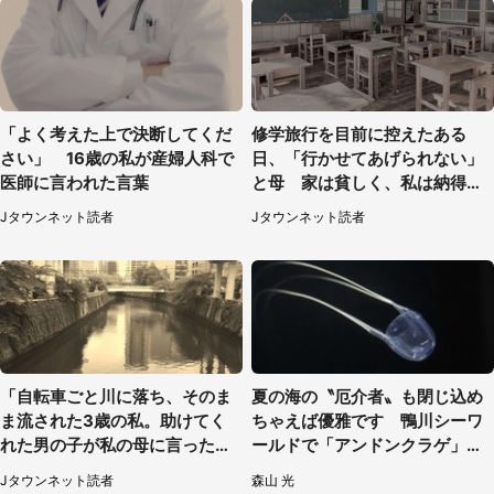
「よく考えた上で決断してくだ
修学旅行を目前に控えたある
さい」 16歳の私が産婦人科で
日、「行かせてあげられない」
医師に言われた言葉
と母 家は貧しく、私は納得し
たけれど...（北海道・70代以上
Jタウンネット読者
Jタウンネット読者
女性）
「自転車ごと川に落ち、そのま
夏の海の〝厄介者〟も閉じ込め
ま流された3歳の私。助けてく
ちゃえば優雅です 鴨川シーワ
れた男の子が私の母に言ったの
ールドで「アンドンクラゲ」期
は...」（千葉県・20代女性）
間限定展示【7／29～】
Jタウンネット読者
森山 光