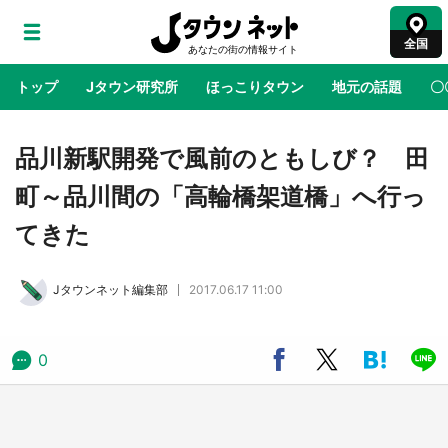
全国
トップ
Jタウン研究所
ほっこりタウン
地元の話題
〇
地域×二次元
絶景
あの時はありがとう
物語がはじ
品川新駅開発で風前のともしび？ 田
町～品川間の「高輪橋架道橋」へ行っ
アニメ『はたらく細胞』と神奈川県の3度目コ
てきた
ラボ 作品の世界観通じて「小児がん」学べる
【8／10～31※平日限定】
Jタウンネット編集部
2017.06.17 11:00
鳥取・境港「ゲゲゲの妖怪楽園」限定だった鬼
太郎グッズ買える 銀座・博品館TOY PARKへ
急げ【8／8～31】
0
ラプラス・ダークネスが栃木県を征服！？ 県
公式プロモ動画で「聖地」が生産されてます
【7／31～1／31】