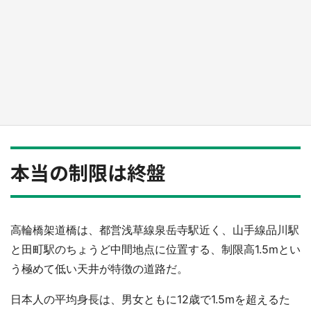
『薬屋のひとりごと』の〝舞〟の世界に入り込
む 六本木ヒルズ展望台でコラボ、本邦初公開
の「猫猫像」も【8／1～10／26】
もっとみる
本当の制限は終盤
高輪橋架道橋は、都営浅草線泉岳寺駅近く、山手線品川駅
と田町駅のちょうど中間地点に位置する、制限高1.5mとい
う極めて低い天井が特徴の道路だ。
日本人の平均身長は、男女ともに12歳で1.5mを超えるた