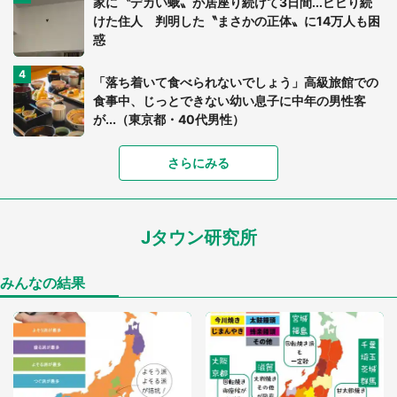
家に〝デカい蛾〟が居座り続けて3日間...ビビり続
けた住人 判明した〝まさかの正体〟に14万人も困
惑
「落ち着いて食べられないでしょう」高級旅館での
食事中、じっとできない幼い息子に中年の男性客
が...（東京都・40代男性）
さらにみる
「可愛いのにホラー」「事件性を感じる」 ふわふ
わアザラシの〝赤い異変〟に3.2万人戦慄
Jタウン研究所
「孫にあげると思って、あなたにこれをあげる」
真夏の山道で見知らぬお婆さんに握らされたもの
（山口県・30代女性）
みんなの結果
「ゾワゾワする」「本当に気持ち悪い」 道端でバ
グっちゃってた〝野生の野菜〟に6.5万人戦慄