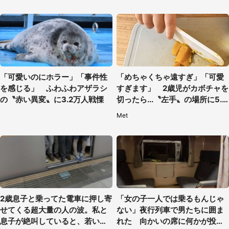
「可愛いのにホラー」「事件性
「めちゃくちゃ遠すぎ」「可愛
を感じる」 ふわふわアザラシ
すぎます」 2歳児がカボチャを
の〝赤い異変〟に3.2万人戦慄
切ったら...〝左手〟の場所に5.3
万人もん絶
Met
2歳息子と乗ってた電車に押し寄
「女の子一人では乗るもんじゃ
せてくる超大量の人の波。私と
ない」夜行列車で男たちに囲ま
息子が絶叫していると、若いカ
れた 向かいの席に何かが投げ