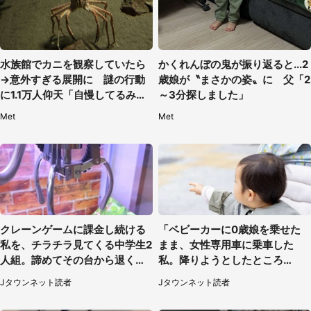
水族館でカニを観察していたら
かくれんぼの鬼が振り返ると...2
→意外すぎる展開に 謎の行動
歳娘が〝まさかの姿〟に 父「2
に1.1万人仰天「自慢してるみた
～3分探しました」
い」
Met
Met
クレーンゲームに課金し続ける
「ベビーカーに0歳娘を乗せた
私を、チラチラ見てくる中学生2
まま、女性専用車に乗車した
人組。諦めてその台から退く
私。降りようとしたところ
と、後ろから声が（東京都・40
で...」（大阪府・30代女性）
Jタウンネット読者
Jタウンネット読者
代女性）