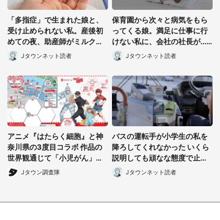
「多指症」で生まれた娘と、
保育園から次々と病気をもら
受け止められない私。産後初
ってくる娘。満足に仕事に行
めての夜、助産師がミルクを
けない私に、会社の社長が...
あげてるのを見て...(静岡県・
(宮城県・30代女性)
Jタウンネット読者
Jタウンネット読者
20代女性)
アニメ『はたらく細胞』と神
バスの運転手が小学生の私を
奈川県の3度目コラボ 作品の
降ろしてくれなかった いくら
世界観通じて「小児がん」学
説明しても頑なな態度で止め
べる【8/10~31※平日限定】
られ(北海道・50代女性)
Jタウン調査隊
Jタウンネット読者