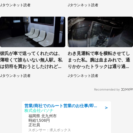
ップルの乗客が...（東京都・60
られて（秋田県・60代女性）
Jタウンネット読者
Jタウンネット読者
代女性）
彼氏が車で送ってくれたのは、
わき見運転で車を横転させてし
薄暗くて誰もいない無人駅。私
まった私。腕は血まみれで、通
は切符を買おうとしたけれど
りかかったトラックは通り過ぎ
（山形県・20代女性）
ていき...（福岡県・30代女性）
Jタウンネット読者
Jタウンネット読者
Recommended by
営業/商社でのルート営業のお仕事/即日勤務可/車通勤可/営業
＞
株式会社パソナ
福岡県 北九州市
時給1,506円
正社員
スポンサー：求人ボックス