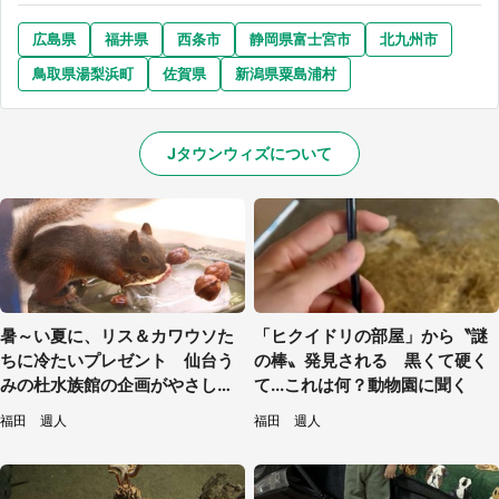
広島県
福井県
西条市
静岡県富士宮市
北九州市
鳥取県湯梨浜町
佐賀県
新潟県粟島浦村
Jタウンウィズについて
暑～い夏に、リス＆カワウソた
「ヒクイドリの部屋」から〝謎
ちに冷たいプレゼント 仙台う
の棒〟発見される 黒くて硬く
みの杜水族館の企画がやさしい
て...これは何？動物園に聞く
【7／31～8／23】
福田 週人
福田 週人