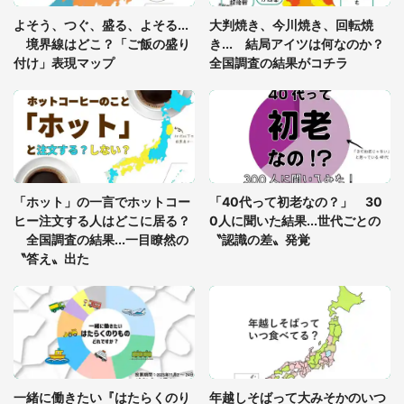
「閉所恐怖症の私は新幹線で大パニック。隣席の青
年に『手を繋いで』とお願いしたら...」 体験談に
よそう、つぐ、盛る、よそる...
大判焼き、今川焼き、回転焼
8万人感動
境界線はどこ？「ご飯の盛り
き... 結局アイツは何なのか？
付け」表現マップ
全国調査の結果がコチラ
「富豪すぎ」1歳息子の〝店頭駄々こね〟の内容に1.
7万人驚がく 「お菓子売り場ならまだしも...」「ハ
ードル高い」
あまりにも四角すぎる猫、激写される 「これもう
座布団だろ」「食パンの耳」と1.4万人困惑
「ホット」の一言でホットコー
「40代って初老なの？」 30
ヒー注文する人はどこに居る？
0人に聞いた結果...世代ごとの
全国調査の結果...一目瞭然の
〝認識の差〟発覚
〝答え〟出た
一緒に働きたい『はたらくのり
年越しそばって大みそかのいつ