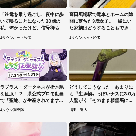
「終電を乗り過ごし、夜中に歩
高田馬場駅で電車とホームの隙
いて帰ることになった20歳の
間に落ちた3歳女子。一緒にい
私。怖かったけど、信号待ちの
た家族はどうすることもできな
車に道を尋ねたら...」（埼玉
くて...（埼玉県・50代女性）
Jタウンネット読者
Jタウンネット読者
県・60代女性）
ラプラス・ダークネスが栃木県
どうしてこうなった あまりに
を征服！？ 県公式プロモ動画
も〝生き物〟っぽいナスに3.9万
で「聖地」が生産されてます【7
人驚がく「そのまま精霊馬に使
／31～1／31】
えそう」
Jタウン調査隊
福田 週人