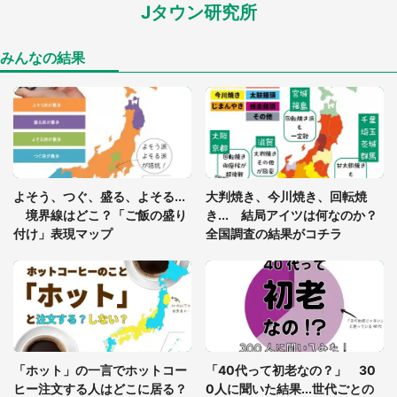
Jタウン研究所
あまりにも四角すぎる猫、激写される 「これもう
座布団だろ」「食パンの耳」と1.4万人困惑
みんなの結果
「閉所恐怖症の私は新幹線で大パニック。隣席の青
年に『手を繋いで』とお願いしたら...」 体験談に
8万人感動
「ゾワゾワする」「本当に気持ち悪い」 道端でバ
よそう、つぐ、盛る、よそる...
大判焼き、今川焼き、回転焼
グっちゃってた〝野生の野菜〟に6.5万人戦慄
境界線はどこ？「ご飯の盛り
き... 結局アイツは何なのか？
付け」表現マップ
全国調査の結果がコチラ
「○○がない街に住んでいます」住人の呟きに30万
人驚がく 何が存在しないか、あなたはわかる？
「修学旅行に途中参加する娘を送って行ったら、真
っ暗な道で遭難状態。なんとか見つけた民家に助け
「ホット」の一言でホットコー
「40代って初老なの？」 30
を求めると、住人の男性が...」
ヒー注文する人はどこに居る？
0人に聞いた結果...世代ごとの