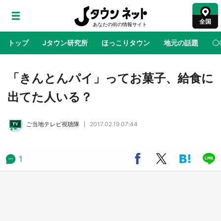
全国
トップ
Jタウン研究所
ほっこりタウン
地元の話題
〇
地域×二次元
絶景
あの時はありがとう
物語がはじ
「きんとんパイ」ってお菓子、給食に
出てた人いる？
ラプラス・ダークネスが栃木県を征服！？ 県
公式プロモ動画で「聖地」が生産されてます
ご当地テレビ視聴隊
2017.02.19 07:44
【7／31～1／31】
『薬屋のひとりごと』の〝舞〟の世界に入り込
1
む 六本木ヒルズ展望台でコラボ、本邦初公開
の「猫猫像」も【8／1～10／26】
日向翔陽＆影山飛雄が笹かまを食べる！ アニ
メ『ハイキュー！！』×老舗「鐘崎」コラボで
限定グッズも【8／1～31】