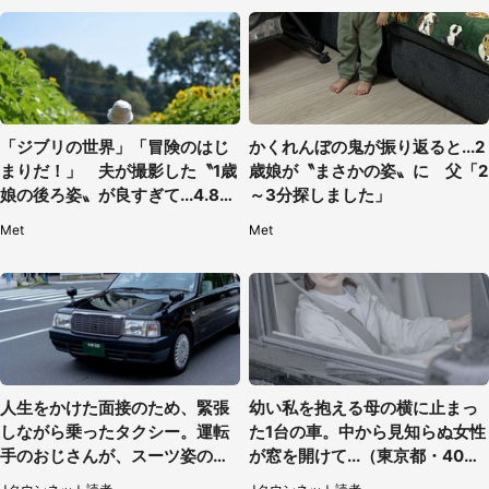
「ジブリの世界」「冒険のはじ
かくれんぼの鬼が振り返ると...2
まりだ！」 夫が撮影した〝1歳
歳娘が〝まさかの姿〟に 父「2
娘の後ろ姿〟が良すぎて...4.8万
～3分探しました」
人感激
Met
Met
人生をかけた面接のため、緊張
幼い私を抱える母の横に止まっ
しながら乗ったタクシー。運転
た1台の車。中から見知らぬ女性
手のおじさんが、スーツ姿の私
が窓を開けて...（東京都・40代
を見て...（福岡県・30代女性）
男性）