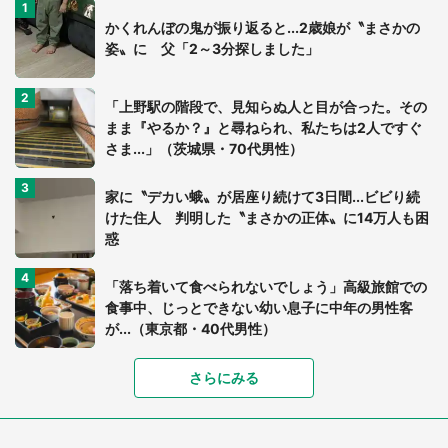
かくれんぼの鬼が振り返ると...2歳娘が〝まさかの
姿〟に 父「2～3分探しました」
「上野駅の階段で、見知らぬ人と目が合った。その
まま『やるか？』と尋ねられ、私たちは2人ですぐ
さま...」（茨城県・70代男性）
家に〝デカい蛾〟が居座り続けて3日間...ビビり続
けた住人 判明した〝まさかの正体〟に14万人も困
惑
「落ち着いて食べられないでしょう」高級旅館での
食事中、じっとできない幼い息子に中年の男性客
が...（東京都・40代男性）
「富豪すぎ」1歳息子の〝店頭駄々こね〟の内容に1.
さらにみる
7万人驚がく 「お菓子売り場ならまだしも...」「ハ
ードル高い」