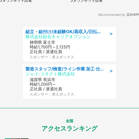
Jタウンネット読者
Jタウンネット読者
Recommended by
組立・組付け/未経験OK/高収入/日払いOK/寮費無料/交替制
＞
株式会社綜合キャリアオプション
静岡県 富士市
時給1,700円～2,125円
正社員 / 派遣社員
スポンサー：求人ボックス
製造スタッフ/検査/ライン作業 加工·仕上げ·検査/日勤/土日祝休み
＞
ジェイ-コネクト株式会社
滋賀県 長浜市
時給1,200円～
正社員 / 派遣社員
スポンサー：求人ボックス
全国
アクセスランキング