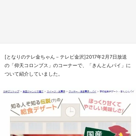
『小林さんちのメイドラゴン』と舞台のモデ
ル・越谷がコラボ 田んぼアートの見頃にあわ
せて企画続々【7／31～】
もっとみる
[となりのテレ金ちゃん－テレビ金沢]2017年2月7日放送
の「仰天コロンブス」のコーナーで、「きんとんパイ」に
ついて紹介していました。