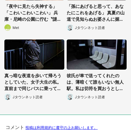
「夜中に見たら失神する」
「孫にあげると思って、あな
「こわいこわいこわい」 兵
たにこれをあげる」 真夏の山
庫・尼崎の公園に佇む〝謎す
道で見知らぬお婆さんに握ら
ぎる顔〟に1.3万人戦慄
されたもの(山口県・30代女
Met
Jタウンネット読者
性)
真っ暗な夜道を歩いて帰ろう
彼氏が車で送ってくれたの
としていた、女子大生の私。
は、薄暗くて誰もいない無人
直前まで同じバスに乗ってた
駅。私は切符を買おうとした
男性に声をかけられて(長野
けれど(山形県・20代女性)
Jタウンネット読者
Jタウンネット読者
県・50代女性)
都道府選択