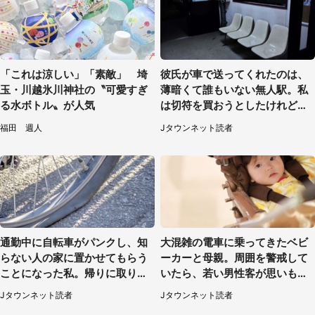
「これは涼しい」「素敵」 埼
彼氏が車で送ってくれたのは、
玉・川越氷川神社の〝可愛すぎ
薄暗くて誰もいない無人駅。私
る水ボトル〟が人気
は切符を買おうとしたけれど
（山形県・20代女性）
福田 週人
Jタウンネット読者
通勤中に自転車がパンクし、知
大混雑の電車に乗ってきたベビ
らない人の家に置かせてもらう
ーカーと母親。周囲を警戒して
ことになった私。帰りに取りに
いたら、若い男性客が思いもよ
行くと、なんと...（東京都・40
らぬ行動に（東京都・50代女
Jタウンネット読者
Jタウンネット読者
代女性）
性）