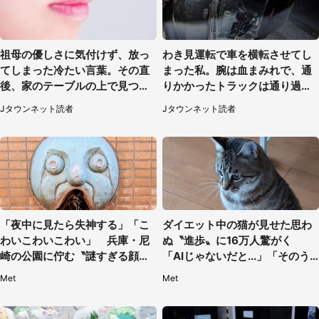
祖母の優しさに気付けず、放っ
わき見運転で車を横転させてし
てしまった冷たい言葉。その直
まった私。腕は血まみれで、通
後、家のテーブルの上で見つけ
りかかったトラックは通り過ぎ
たものは（福岡県・30代女性）
ていき...（福岡県・30代女性）
Jタウンネット読者
Jタウンネット読者
「夜中に見たら失神する」「こ
ダイエット中の猫が見せた思わ
わいこわいこわい」 兵庫・尼
ぬ〝進歩〟に16万人驚がく
崎の公園に佇む〝謎すぎる顔〟
「AIじゃないだと...」「そのう
に1.3万人戦慄
ち喋りそう」
Met
Met