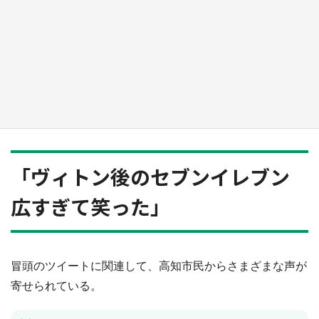
『薬屋のひとりごと』の〝舞〟の世界に入り込
む 六本木ヒルズ展望台でコラボ、本邦初公開
の「猫猫像」も【8／1～10／26】
もっとみる
「ヴィトン後のセブンイレブン
広すぎて笑った」
冒頭のツイートに関連して、高知市民からさまざまな声が
寄せられている。