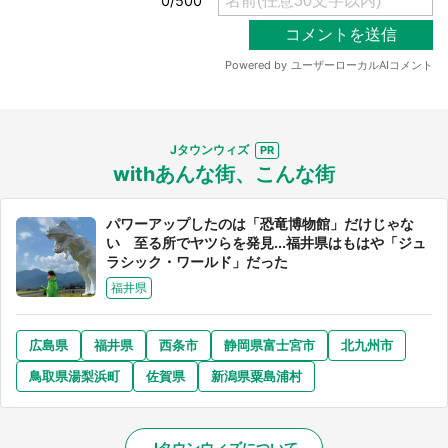
Jタウンウィズ
withあんな街、こんな街
パワーアップしたのは「恐竜博物館」だけじゃな
い 至る所でヤツらを発見...福井県はもはや「ジュ
ラシック・ワールド」だった
福井県
広島県
福井県
西条市
静岡県富士宮市
北九州市
鳥取県湯梨浜町
佐賀県
新潟県粟島浦村
Jタウンウィズについて