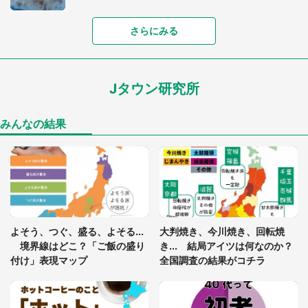
「落ち着いて食べられないでしょう」高級旅館での
さらにみる
食事中、じっとできない幼い息子に中年の男性客
が...（東京都・40代男性）
Jタウン研究所
「孫にあげると思って、あなたにこれをあげる」
真夏の山道で見知らぬお婆さんに握らされたもの
（山口県・30代女性）
みんなの結果
「閉所恐怖症の私は新幹線で大パニック。隣席の青
年に『手を繋いで』とお願いしたら...」 体験談に
8万人感動
「ゾワゾワする」「本当に気持ち悪い」 道端でバ
よそう、つぐ、盛る、よそる...
大判焼き、今川焼き、回転焼
グっちゃってた〝野生の野菜〟に6.5万人戦慄
境界線はどこ？「ご飯の盛り
き... 結局アイツは何なのか？
付け」表現マップ
全国調査の結果がコチラ
かくれんぼの鬼が振り返ると...2歳娘が〝まさかの
姿〟に 父「2～3分探しました」