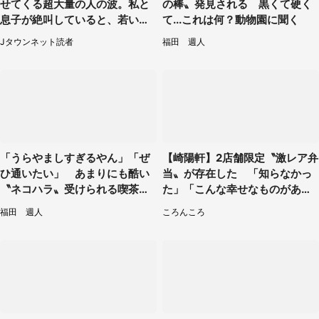
せてくる超大量の人の波。私と
の棒〟発見される 黒くて硬く
息子が絶叫していると、若いカ
て...これは何？動物園に聞く
ップルの乗客が...（東京都・60
Jタウンネット読者
福田 週人
代女性）
「うらやましすぎるやん」「ぜ
【崎陽軒】2店舗限定〝激レア弁
ひ通いたい」 あまりにも酷い
当〟が存在した 「知らなかっ
〝ネコハラ〟受けられる喫茶店
た」「こんな幸せなものがあっ
に5.3万人驚がく
たなんて...」
福田 週人
ころんころ