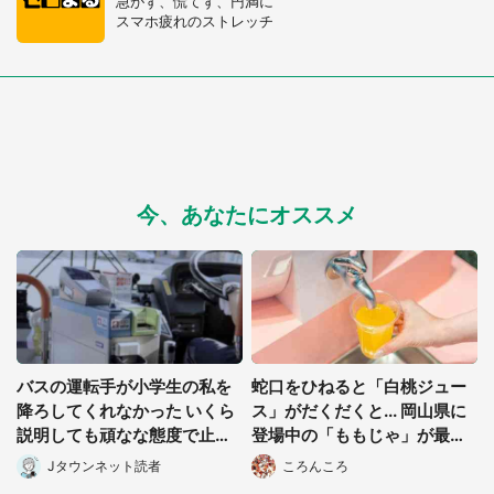
急がず、慌てず、円満に
スマホ疲れのストレッチ
都道府選択
今、あなたにオススメ
バスの運転手が小学生の私を
蛇口をひねると「白桃ジュー
降ろしてくれなかった いくら
ス」がだくだくと... 岡山県に
説明しても頑なな態度で止め
登場中の「ももじゃ」が最高
られ(北海道・50代女性)
すぎた
Jタウンネット読者
ころんころ