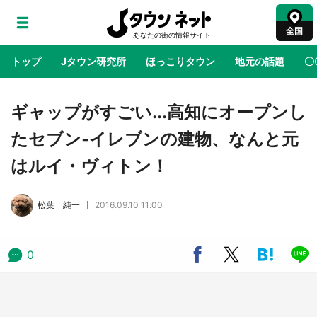
全国
トップ
Jタウン研究所
ほっこりタウン
地元の話題
〇
地域×二次元
絶景
あの時はありがとう
物語がはじ
ギャップがすごい...高知にオープンし
たセブン‐イレブンの建物、なんと元
アニメ『はたらく細胞』と神奈川県の3度目コ
はルイ・ヴィトン！
ラボ 作品の世界観通じて「小児がん」学べる
【8／10～31※平日限定】
松葉 純一
2016.09.10 11:00
鳥取・境港「ゲゲゲの妖怪楽園」限定だった鬼
太郎グッズ買える 銀座・博品館TOY PARKへ
急げ【8／8～31】
0
ラプラス・ダークネスが栃木県を征服！？ 県
公式プロモ動画で「聖地」が生産されてます
【7／31～1／31】