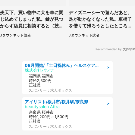
炎天下、買い物中に犬を車に閉
ディズニーシーで遊んだあと、
じ込めてしまった私。鍵が見つ
足が動かなくなった私。車椅子
からず店員に相談すると（茨城
を借りて帰ろうとしたところで
県・50代女性）
キャストが（60代女性）
Jタウンネット読者
Jタウンネット読者
Recommended by
08月開始/「土日祝休み」ヘルスケア業界の産業保健師/高時給/未経験OK/要資格:保健師、正看護師
＞
株式会社パソナ
福岡県 福岡市
時給2,300円
正社員
スポンサー：求人ボックス
アイリスト/桜井市/桜井駅/奈良県
＞
beautysalon Attra
奈良県 桜井市
時給1,200円～1,500円
正社員
スポンサー：求人ボックス