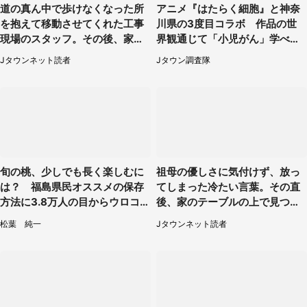
道の真ん中で歩けなくなった所
アニメ『はたらく細胞』と神奈
を抱えて移動させてくれた工事
川県の3度目コラボ 作品の世
現場のスタッフ。その後、家ま
界観通じて「小児がん」学べる
で私を送ると（大阪府・40代女
【8／10～31※平日限定】
Jタウンネット読者
Jタウン調査隊
性）
旬の桃、少しでも長く楽しむに
祖母の優しさに気付けず、放っ
は？ 福島県民オススメの保存
てしまった冷たい言葉。その直
方法に3.8万人の目からウロコ
後、家のテーブルの上で見つけ
「全国民が知りたかった！」
たものは（福岡県・30代女性）
松葉 純一
Jタウンネット読者