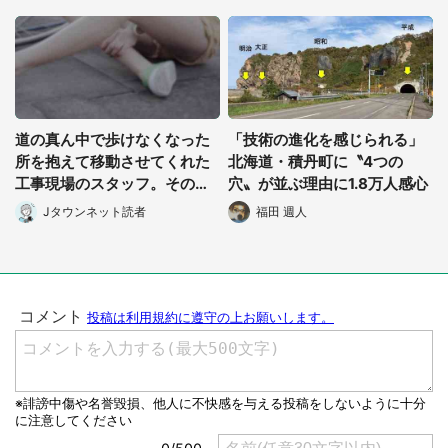
選択する
道の真ん中で歩けなくなった
「技術の進化を感じられる」
所を抱えて移動させてくれた
北海道・積丹町に〝4つの
工事現場のスタッフ。その
穴〟が並ぶ理由に1.8万人感心
後、家まで私を送ると(大阪
Jタウンネット読者
福田 週人
府・40代女性)