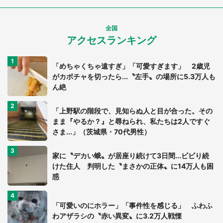
全国
アクセスランキング
「めちゃくちゃ遠すぎ」「可愛すぎます」 2歳児
がカボチャを切ったら...〝左手〟の場所に5.3万人も
ん絶
「上野駅の階段で、見知らぬ人と目が合った。その
まま『やるか？』と尋ねられ、私たちは2人ですぐ
さま...」（茨城県・70代男性）
家に〝デカい蛾〟が居座り続けて3日間...ビビり続
けた住人 判明した〝まさかの正体〟に14万人も困
惑
「可愛いのにホラー」「事件性を感じる」 ふわふ
わアザラシの〝赤い異変〟に3.2万人戦慄