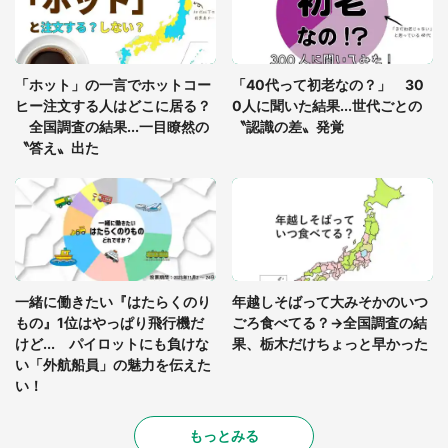
「通勤特快乗車中に襲ってきた、急激な腹痛。我慢
の限界を迎え、途中で電車を降りようとしたけれ
「ホット」の一言でホットコー
「40代って初老なの？」 30
ど...」（東京都・30代女性）
ヒー注文する人はどこに居る？
0人に聞いた結果...世代ごとの
全国調査の結果...一目瞭然の
〝認識の差〟発覚
〝答え〟出た
一緒に働きたい『はたらくのり
年越しそばって大みそかのいつ
もの』1位はやっぱり飛行機だ
ごろ食べてる？→全国調査の結
けど... パイロットにも負けな
果、栃木だけちょっと早かった
い「外航船員」の魅力を伝えた
い！
もっとみる