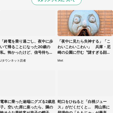
「終電を乗り過ごし、夜中に歩
「夜中に見たら失神する」「こ
いて帰ることになった20歳の
わいこわいこわい」 兵庫・尼
私。怖かったけど、信号待ちの
崎の公園に佇む〝謎すぎる顔〟
車に道を尋ねたら...」（埼玉
に1.3万人戦慄
Jタウンネット読者
Met
県・60代女性）
電車に乗った途端にグズる2歳息
蛇口をひねると「白桃ジュー
子。空いた席に座ったら、隣の
ス」がだくだくと... 岡山県に
怖そうな男性客が息子の帽子に
登場中の「ももじゃ」が最高す