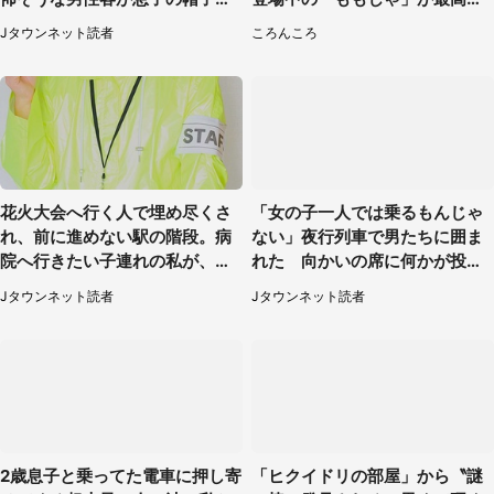
手を伸ばし（千葉県・40代女
ぎた
Jタウンネット読者
ころんころ
性）
花火大会へ行く人で埋め尽くさ
「女の子一人では乗るもんじゃ
れ、前に進めない駅の階段。病
ない」夜行列車で男たちに囲ま
院へ行きたい子連れの私が、ス
れた 向かいの席に何かが投げ
タッフに事情を説明すると...
られて（秋田県・60代女性）
Jタウンネット読者
Jタウンネット読者
（埼玉県・女性）
2歳息子と乗ってた電車に押し寄
「ヒクイドリの部屋」から〝謎