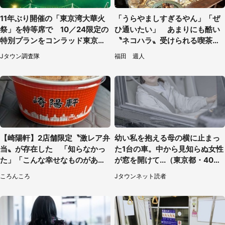
11年ぶり開催の「東京湾大華火
「うらやましすぎるやん」「ぜ
祭」を特等席で 10／24限定の
ひ通いたい」 あまりにも酷い
特別プランをコンラッド東京が
〝ネコハラ〟受けられる喫茶店
販売【8／3～10／16】
に5.3万人驚がく
Jタウン調査隊
福田 週人
【崎陽軒】2店舗限定〝激レア弁
幼い私を抱える母の横に止まっ
当〟が存在した 「知らなかっ
た1台の車。中から見知らぬ女性
た」「こんな幸せなものがあっ
が窓を開けて...（東京都・40代
たなんて...」
男性）
ころんころ
Jタウンネット読者