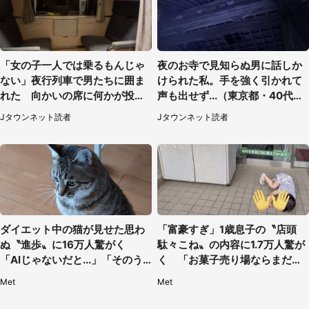
「女の子一人では乗るもんじゃ
夜のお寺で見知らぬ男に話しか
ない」夜行列車で男たちに囲ま
けられた私。手を強く引かれて
れた 向かいの席に何かが投げ
声も出せず...（東京都・40代女
られて（秋田県・60代女性）
性）
Jタウンネット読者
Jタウンネット読者
ダイエット中の猫が見せた思わ
「富豪すぎ」1歳息子の〝店頭
ぬ〝進歩〟に16万人驚がく
駄々こね〟の内容に1.7万人驚が
「AIじゃないだと...」「そのう
く 「お菓子売り場ならまだし
ち喋りそう」
も...」「ハードル高い」
Met
Met