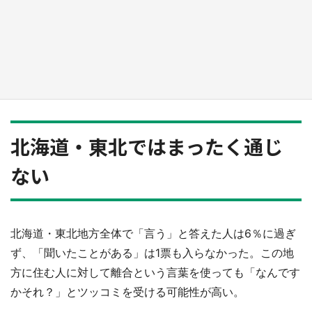
『小林さんちのメイドラゴン』と舞台のモデ
ル・越谷がコラボ 田んぼアートの見頃にあわ
せて企画続々【7／31～】
もっとみる
北海道・東北ではまったく通じ
ない
北海道・東北地方全体で「言う」と答えた人は6％に過ぎ
ず、「聞いたことがある」は1票も入らなかった。この地
方に住む人に対して離合という言葉を使っても「なんです
かそれ？」とツッコミを受ける可能性が高い。