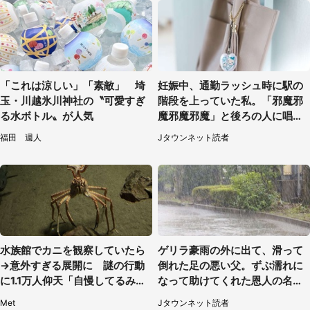
「これは涼しい」「素敵」 埼
妊娠中、通勤ラッシュ時に駅の
玉・川越氷川神社の〝可愛すぎ
階段を上っていた私。「邪魔邪
る水ボトル〟が人気
魔邪魔邪魔」と後ろの人に唱え
られて（神奈川県・30代女性）
福田 週人
Jタウンネット読者
水族館でカニを観察していたら
ゲリラ豪雨の外に出て、滑って
→意外すぎる展開に 謎の行動
倒れた足の悪い父。ずぶ濡れに
に1.1万人仰天「自慢してるみた
なって助けてくれた恩人の名前
い」
も聞かず...
Met
Jタウンネット読者