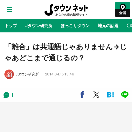
全国
トップ
Jタウン研究所
ほっこりタウン
地元の話題
〇
地域×二次元
絶景
あの時はありがとう
物語がはじ
「離合」は共通語じゃありません→じ
ゃあどこまで通じるの？
ラプラス・ダークネスが栃木県を征服！？ 県
公式プロモ動画で「聖地」が生産されてます
Jタウン研究所
2014.04.15 13:46
【7／31～1／31】
『薬屋のひとりごと』の〝舞〟の世界に入り込
1
む 六本木ヒルズ展望台でコラボ、本邦初公開
の「猫猫像」も【8／1～10／26】
日向翔陽＆影山飛雄が笹かまを食べる！ アニ
メ『ハイキュー！！』×老舗「鐘崎」コラボで
限定グッズも【8／1～31】