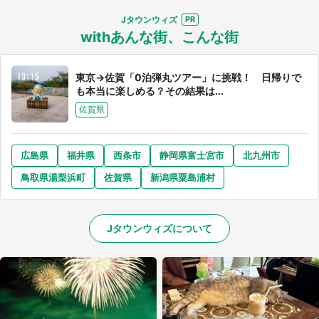
Jタウンウィズ
withあんな街、こんな街
東京→佐賀「0泊弾丸ツアー」に挑戦！ 日帰りで
も本当に楽しめる？その結果は...
佐賀県
広島県
福井県
西条市
静岡県富士宮市
北九州市
鳥取県湯梨浜町
佐賀県
新潟県粟島浦村
Jタウンウィズについて