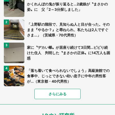
かくれんぼの鬼が振り返ると...2歳娘が〝まさかの
姿〟に 父「2～3分探しました」
「上野駅の階段で、見知らぬ人と目が合った。その
まま『やるか？』と尋ねられ、私たちは2人ですぐ
さま...」（茨城県・70代男性）
家に〝デカい蛾〟が居座り続けて3日間...ビビり続
けた住人 判明した〝まさかの正体〟に14万人も困
惑
「落ち着いて食べられないでしょう」高級旅館での
食事中、じっとできない幼い息子に中年の男性客
が...（東京都・40代男性）
「富豪すぎ」1歳息子の〝店頭駄々こね〟の内容に1.
さらにみる
7万人驚がく 「お菓子売り場ならまだしも...」「ハ
ードル高い」