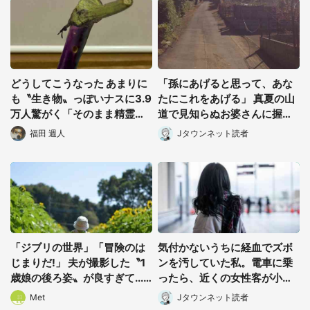
どうしてこうなった あまりに
「孫にあげると思って、あな
も〝生き物〟っぽいナスに3.9
たにこれをあげる」 真夏の山
万人驚がく「そのまま精霊馬
道で見知らぬお婆さんに握ら
に使えそう」
されたもの(山口県・30代女
福田 週人
Jタウンネット読者
性)
「ジブリの世界」「冒険のは
気付かないうちに経血でズボ
都道府選択
じまりだ!」 夫が撮影した〝1
ンを汚していた私。電車に乗
歳娘の後ろ姿〟が良すぎて...
ったら、近くの女性客が小さ
4.8万人感激
な声で(千葉県・10代女性)
Met
Jタウンネット読者