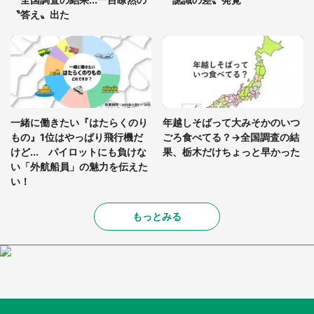
〝答え〟出た
一緒に働きたい『はたらくのり
年越しそばって大みそかのいつ
もの』1位はやっぱり飛行機だ
ごろ食べてる？→全国調査の結
けど... パイロットにも負けな
果、栃木だけちょっと早かった
い「外航船員」の魅力を伝えた
い！
もっとみる