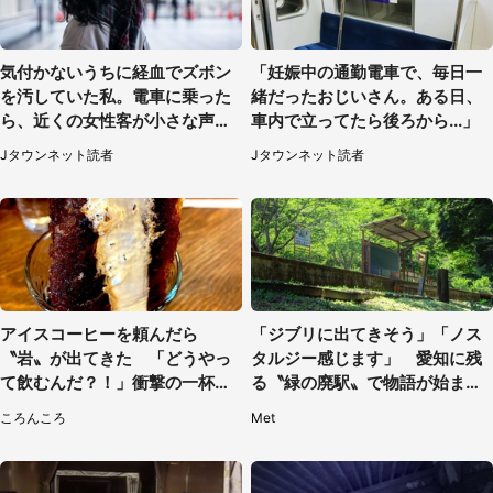
気付かないうちに経血でズボン
「妊娠中の通勤電車で、毎日一
を汚していた私。電車に乗った
緒だったおじいさん。ある日、
ら、近くの女性客が小さな声で
車内で立ってたら後ろから...」
（千葉県・10代女性）
Jタウンネット読者
Jタウンネット読者
アイスコーヒーを頼んだら
「ジブリに出てきそう」「ノス
〝岩〟が出てきた 「どうやっ
タルジー感じます」 愛知に残
て飲むんだ？！」衝撃の一杯が
る〝緑の廃駅〟で物語が始まり
話題
そう
ころんころ
Met