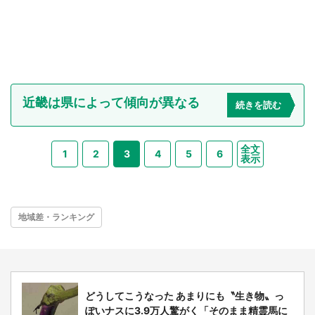
近畿は県によって傾向が異なる
続きを読む
全文
1
2
3
4
5
6
表示
地域差・ランキング
どうしてこうなった あまりにも〝生き物〟っ
ぽいナスに3.9万人驚がく「そのまま精霊馬に