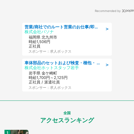
Recommended by
営業/商社でのルート営業のお仕事/即日勤務可/車通勤可/営業
＞
株式会社パソナ
福岡県 北九州市
時給1,506円
正社員
スポンサー：求人ボックス
車体部品のセットおよび検査・梱包・ 月収32万可!自動車部品の組付け・検査 家賃補助あり 長期安定/日払いOK
＞
株式会社ホットスタッフ岩手
岩手県 金ケ崎町
時給1,700円～2,125円
正社員 / 派遣社員
スポンサー：求人ボックス
全国
アクセスランキング