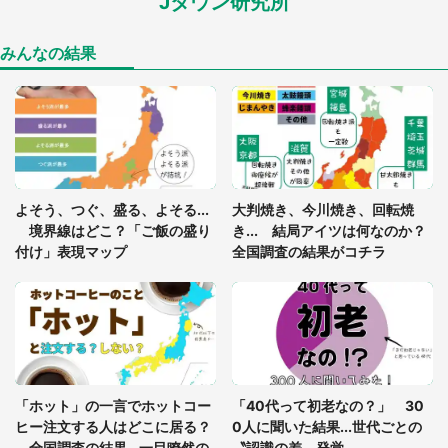
Jタウン研究所
あまりにも四角すぎる猫、激写される 「これもう
座布団だろ」「食パンの耳」と1.4万人困惑
みんなの結果
「閉所恐怖症の私は新幹線で大パニック。隣席の青
年に『手を繋いで』とお願いしたら...」 体験談に
8万人感動
「ゾワゾワする」「本当に気持ち悪い」 道端でバ
よそう、つぐ、盛る、よそる...
大判焼き、今川焼き、回転焼
グっちゃってた〝野生の野菜〟に6.5万人戦慄
境界線はどこ？「ご飯の盛り
き... 結局アイツは何なのか？
付け」表現マップ
全国調査の結果がコチラ
「○○がない街に住んでいます」住人の呟きに30万
人驚がく 何が存在しないか、あなたはわかる？
「修学旅行に途中参加する娘を送って行ったら、真
っ暗な道で遭難状態。なんとか見つけた民家に助け
「ホット」の一言でホットコー
「40代って初老なの？」 30
を求めると、住人の男性が...」
ヒー注文する人はどこに居る？
0人に聞いた結果...世代ごとの
全国調査の結果...一目瞭然の
〝認識の差〟発覚