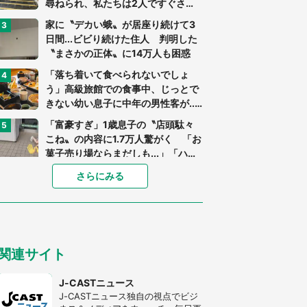
尋ねられ、私たちは2人ですぐさ
ま...」（茨城県・70代男性）
家に〝デカい蛾〟が居座り続けて3
日間...ビビり続けた住人 判明した
〝まさかの正体〟に14万人も困惑
「落ち着いて食べられないでしょ
う」高級旅館での食事中、じっとで
きない幼い息子に中年の男性客が...
（東京都・40代男性）
「富豪すぎ」1歳息子の〝店頭駄々
こね〟の内容に1.7万人驚がく 「お
菓子売り場ならまだしも...」「ハー
ドル高い」
あまりにも四角すぎる猫、激写され
さらにみる
る 「これもう座布団だろ」「食パ
ンの耳」と1.4万人困惑
「閉所恐怖症の私は新幹線で大パニ
ック。隣席の青年に『手を繋いで』
関連サイト
とお願いしたら...」 体験談に8万
人感動
「ゾワゾワする」「本当に気持ち悪
J-CASTニュース
い」 道端でバグっちゃってた〝野
J-CASTニュース独自の視点でビジ
生の野菜〟に6.5万人戦慄