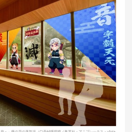
息～」藤の花の蒸気浴（C)吾峠呼世晴／集英社・アニプレックス・ufota