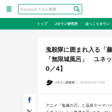
トップ
Jタウン研究所
ほっこりタウン
地域×二次
鬼殺隊に囲まれ入る「
「無限城風呂」 ユネッ
0／4】
Jタウン調査隊
2026.06.30 11:00
ラプラス・ダークネスが栃木県を征
『薬
アニメ『鬼滅の刃』と温泉テーマパ
服！？ 県公式プロモ動画で「聖地」
に入
が生産されてます【7／31～1／31】
ラボ