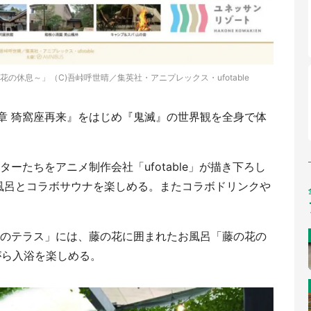
花の休息～」（C)吾峠呼世晴／集英社・アニプレックス・ufotable
章 猗窩座再来』をはじめ『鬼滅』の世界観を全身で体
ーたちをアニメ制作会社「ufotable」が描き下ろし
風呂とコラボサウナを楽しめる。またコラボドリンクや
緑のテラス」には、藤の花に囲まれたお風呂「藤の花の
がら入浴を楽しめる。