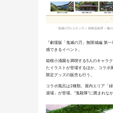
「鬼滅の刃×ユネッサン 箱根温泉譚 ～藤の
『劇場版「鬼滅の刃」無限城編 第一
感できるイベント。
箱根小涌園を満喫する5人のキャラクタ
たイラストが登場するほか、コラボ
限定グッズの販売も行う。
コラボ風呂は2種類。屋内エリア「
湯場」が登場。"鬼殺隊"に囲まれな