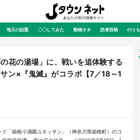
地元の話題
〇〇してみた
動物ネタ
読者投稿
のり
全国
全国
北海道
北海道
元
絶景
あの時はありがとう
物語がはじまる町へ
ふ
青森
岩手
宮城
秋田
東北
藤の花の湯場」に、戦いを追体験する
茨城
栃木
群馬
埼玉
関東
サン×『鬼滅』がコラボ【7／18～1
新潟
山梨
長野
甲信越
岐阜
静岡
愛知
三重
東海
富山
石川
福井
北陸
滋賀
京都
大阪
兵庫
関西
鳥取
島根
岡山
広島
中国
屋のひとりごと』の〝舞〟の世界
日向翔陽＆影山飛雄が笹かまを食
ーク「箱根小涌園ユネッサン」（神奈川県箱根町）のコ
り込む 六本木ヒルズ展望台でコ
る！ アニメ『ハイキュー！！』
徳島
香川
愛媛
高知
四国
、本邦初公開の「猫猫像」も【8
舗「鐘崎」コラボで限定グッズも