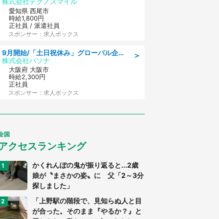
株式会社テクノスマイル
愛知県 西尾市
時給1,800円
正社員 / 派遣社員
スポンサー：求人ボックス
9月開始/「土日祝休み」グローバル企業での産業保健のお仕事/保健師/高時給/残業なし/服装自由
＞
株式会社パソナ
大阪府 大阪市
時給2,300円
正社員
スポンサー：求人ボックス
全国
アクセスランキング
かくれんぼの鬼が振り返ると...2歳
娘が〝まさかの姿〟に 父「2～3分
探しました」
「上野駅の階段で、見知らぬ人と目
が合った。そのまま『やるか？』と