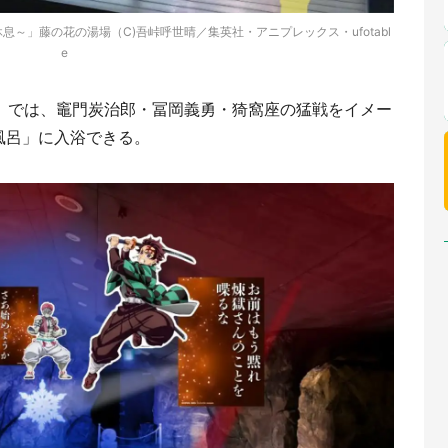
息～」藤の花の湯場（C)吾峠呼世晴／集英社・アニプレックス・ufotabl
e
EN」では、竈門炭治郎・冨岡義勇・猗窩座の猛戦をイメー
風呂」に入浴できる。