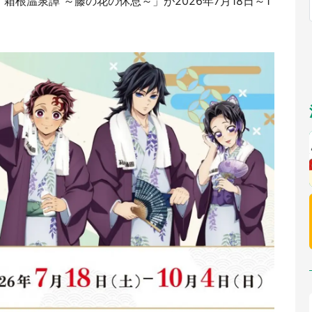
箱根温泉譚 ～藤の花の休息～」が2026年7月18日～1
福岡
佐賀
長崎
熊本
～10／26】
九州
／1～31】
もっとみる
選択