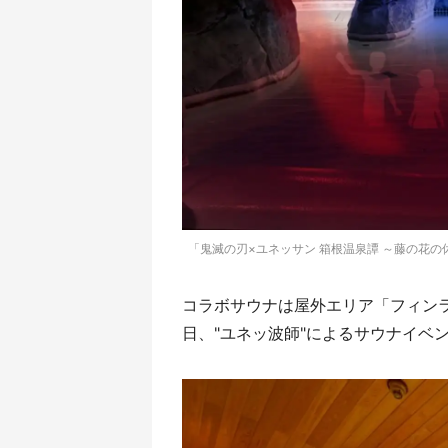
「鬼滅の刃×ユネッサン 箱根温泉譚 ～藤の花の休
コラボサウナは屋外エリア「フィン
日、"ユネッ波師"によるサウナイベ