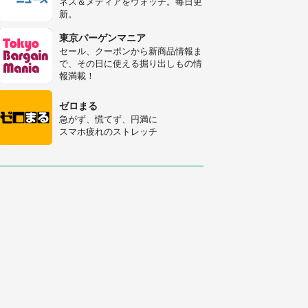
ネス＆メディアをウォッチ。毎日更
新。
「○○がない街に住んでいます」住
人の呟きに30万人驚がく 何が存在
東京バーゲンマニア
しないか、あなたはわかる？
セール、クーポンから新商品情報ま
で、その日に使える掘り出しもの情
「修学旅行に途中参加する娘を送っ
報満載！
て行ったら、真っ暗な道で遭難状
態。なんとか見つけた民家に助けを
ゼロまる
求めると、住人の男性が...」
急がず、慌てず、円満に
スマホ疲れのストレッチ