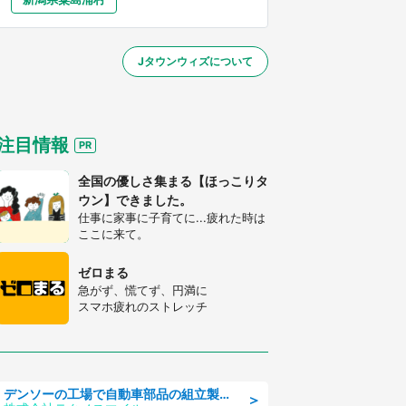
大分
宮崎
鹿児島
沖縄
～】
Jタウンウィズについて
する
注目情報
全国の優しさ集まる【ほっこりタ
ウン】できました。
仕事に家事に子育てに...疲れた時は
ここに来て。
ゼロまる
急がず、慌てず、円満に
スマホ疲れのストレッチ
デンソーの工場で自動車部品の組立製造/denso aichi
＞