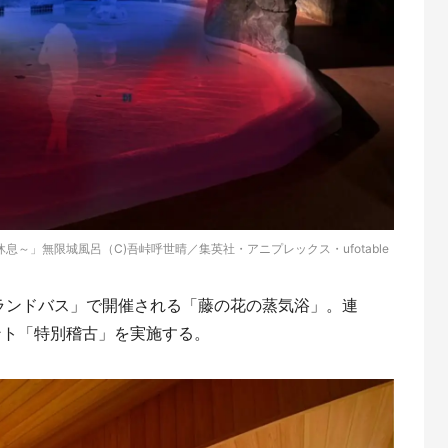
息～」無限城風呂（C)吾峠呼世晴／集英社・アニプレックス・ufotable
ランドバス」で開催される「藤の花の蒸気浴」。連
ント「特別稽古」を実施する。