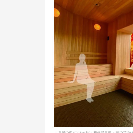
「鬼滅の刃×ユネッサン 箱根温泉譚 ～藤の花の休