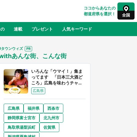
ココからあなたの
都道府県を選択！
全国
もの
連載
プレゼント
人気キーワード
Jタウンウィズ
withあんな街、こんな街
るさと納税
山形
福島
千葉
東京
神奈川
いろんな「ウマイ！」集ま
ってます 「日本三大酒ど
ころ」広島を味わうチャン
スが到来中
広島県
広島県
福井県
西条市
奈良
和歌山
静岡県富士宮市
北九州市
山口
べ
『小林さんちのメイドラゴン』と舞台
鳥取県湯梨浜町
佐賀県
×老
のモデル・越谷がコラボ 田んぼアー
【8
トの見頃にあわせて企画続々【7／31
新潟県粟島浦村