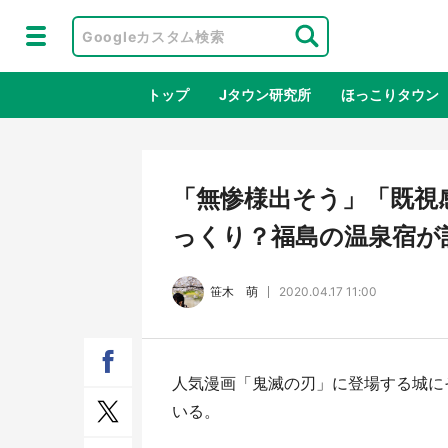
トップ
Jタウン研究所
ほっこりタウン
地域×二次
「無惨様出そう」「既視
っくり？福島の温泉宿が
笹木 萌
2020.04.17 11:00
人気漫画「鬼滅の刃」に登場する城に
アニメ『はたらく細胞』と神奈川県の
鳥取
いる。
3度目コラボ 作品の世界観通じて
だっ
「小児がん」学べる【8／10～31※平
品館