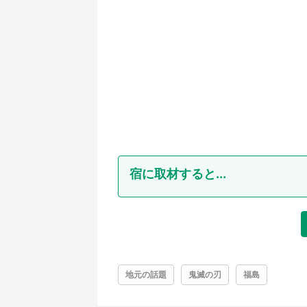
宿に取材すると...
地元の話題
鬼滅の刃
福島