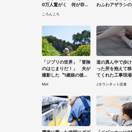
0万人驚がく 何が存在
わふわアザラシの
しないか、あなたはわか
異変〟に3.2万人
ころんころ
る？
「ジブリの世界」「冒険
道の真ん中で歩け
のはじまりだ！」 夫が
った所を抱えて移
撮影した〝1歳娘の後ろ
てくれた工事現場
姿〟が良すぎて...4.8万
ッフ。その後、家
Met
Jタウンネット読者
人感激
を送ると（大阪府
代女性）