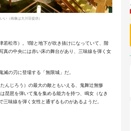
いい（画像は大川荘提供）
津若松市）。1階と地下が吹き抜けになっていて、階
写真の中央には赤い床の舞台があり、三味線を弾く女
鬼滅の刃に登場する「無限城」だ。
 たんじろう）の最大の敵ともいえる、鬼舞辻無惨
には琵琶を弾いて鬼を集める能力を持つ、鳴女（なき
で三味線を弾く女性と通ずるものがあるようだ。