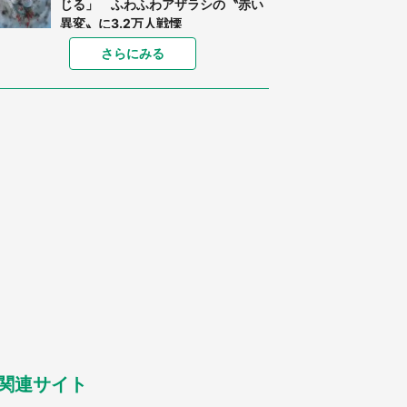
じる」 ふわふわアザラシの〝赤い
異変〟に3.2万人戦慄
「孫にあげると思って、あなたにこ
さらにみる
れをあげる」 真夏の山道で見知ら
ぬお婆さんに握らされたもの（山口
県・30代女性）
「ゾワゾワする」「本当に気持ち悪
い」 道端でバグっちゃってた〝野
生の野菜〟に6.5万人戦慄
「閉所恐怖症の私は新幹線で大パニ
ック。隣席の青年に『手を繋いで』
とお願いしたら...」 体験談に8万
人感動
「富豪すぎ」1歳息子の〝店頭駄々
こね〟の内容に1.7万人驚がく 「お
菓子売り場ならまだしも...」「ハー
ドル高い」
あまりにも四角すぎる猫、激写され
る 「これもう座布団だろ」「食パ
ンの耳」と1.4万人困惑
関連サイト