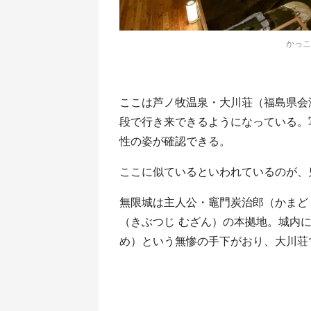
かっこ
ここは芦ノ牧温泉・大川荘（福島県会
段で行き来できるようになっている。
性の姿が確認できる。
ここに似ているといわれているのが、
無限城は主人公・竈門炭治郎（かまど
（きぶつじ むざん）の本拠地。城内
め）という無惨の手下がおり、大川荘