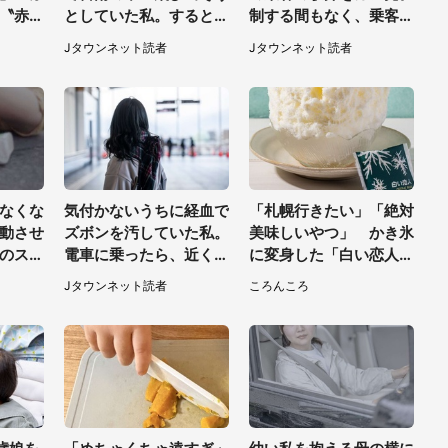
〝赤い
としていた私。すると突
制する間もなく、乗客が
戦慄
然、後ろから...（福岡
ご飯を一口食べると（茨
Jタウンネット読者
Jタウンネット読者
県・30代女性）
城県・50代女性）
なくな
気付かないうちに経血で
「札幌行きたい」「絶対
動させ
ズボンを汚していた私。
美味しいやつ」 かき氷
のスタ
電車に乗ったら、近くの
に変身した「白い恋人」
まで私
女性客が小さな声で（千
に8000人が熱視線【期
Jタウンネット読者
ころんころ
・40
葉県・10代女性）
間限定】