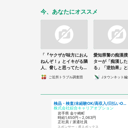
今、あなたにオススメ
「『ヤクザが味方におん
愛知県警の痴漢撲
ねんぞ！』とイキがる隣
ターが「痴漢した
人、脅しと思ってたら本
る」「逆効果」と
物が来た...」（岡山県・
ご近所トラブル調査団
Jタウンネット編
30代男性）
検品・検査/未経験OK/高収入/日払いOK/交替制/20・30・40代活躍中
株式会社綜合キャリアオプション
岩手県 金ケ崎町
時給1,650円～2,063円
正社員 / 派遣社員
スポンサー：求人ボックス