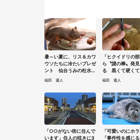
暑～い夏に、リス＆カワ
「ヒクイドリの部
ウソたちに冷たいプレゼ
ら〝謎の棒〟発見
ント 仙台うみの杜水族
る 黒くて硬くて.
館の企画がやさしい【7
は何？動物園に聞
福田 週人
福田 週人
／31～8／23】
「○○がない街に住んで
「可愛いのにホラ
います」住人の呟きに3
「事件性を感じる