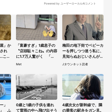
屋」か
「富豪すぎ」1歳息子の
梅田の地下街でベビーカ
され
〝店頭駄々こね〟の内容
ーを押しつつ迷う私に、
..これ
に1.7万人驚がく 「お
見知らぬおじいさんがわ
く
菓子売り場ならまだし
ざわざ声をかけてきて
Met
Jタウンネット読者
も...」「ハードル高い」
（兵庫県・30代女性）
ー」
0歳と1歳の子供を連れ
4歳次女が新幹線で、隣
」 ふ
て雷雨の中へ飛び出そう
の乗客の駅弁をガン見。