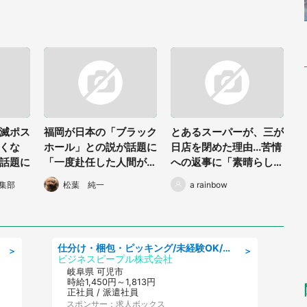
滅ポス
福岡が日本の「ブラック
とあるスーパーが、三が
くな
ホール」との説が話題に
日店を閉めた理由...苦情
話題に
「一度赴任した人間が本
への返事に「素晴らし
社に帰りたがらない...」
い」と賛同相次ぐ
集部
松葉 純一
a rainbow
仕分け・梱包・ピッキング/未経験OK/週払いOK/日勤/20・30・40代活躍中/製造 工場
＞
＞
ビジネスピープル株式会社
岐阜県 可児市
時給1,450円～1,813円
正社員 / 派遣社員
スポンサー：求人ボックス