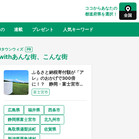
ココからあなたの
都道府県を選択！
全国
もの
連載
プレゼント
人気キーワード
Jタウンウィズ
withあんな街、こんな街
るさと納税
山形
福島
千葉
東京
神奈川
ふるさと納税寄付額が「ア
レ」のおかげで300倍
に！？ 静岡・富士宮市は
富士山産の魅力あふれるス
富士宮市
ゴイ街
広島県
福井県
西条市
奈良
和歌山
静岡県富士宮市
北九州市
山口
征
『薬屋のひとりごと』の〝舞〟の世界
鳥取県湯梨浜町
佐賀県
地」
に入り込む 六本木ヒルズ展望台でコ
】
ラボ、本邦初公開の「猫猫像」も【8
新潟県粟島浦村