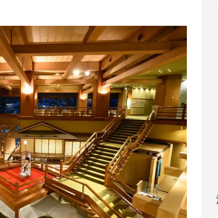
福岡
佐賀
長崎
熊本
九州
もっとみる
選択