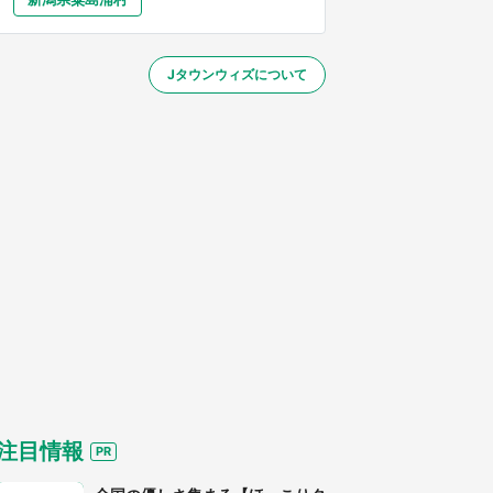
大分
宮崎
鹿児島
沖縄
／1～10／26】
Jタウンウィズについて
する
注目情報