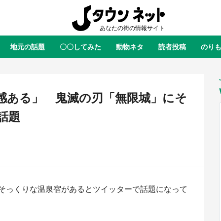
地元の話題
〇〇してみた
動物ネタ
読者投稿
のり
全国
全国
北海道
北海道
元
絶景
あの時はありがとう
物語がはじまる町へ
ふ
青森
岩手
宮城
秋田
東北
感ある」 鬼滅の刃「無限城」にそ
茨城
栃木
群馬
埼玉
関東
話題
新潟
山梨
長野
甲信越
岐阜
静岡
愛知
三重
東海
富山
石川
福井
北陸
滋賀
京都
大阪
兵庫
関西
そっくりな温泉宿があるとツイッターで話題になって
鳥取
島根
岡山
広島
中国
・境港「ゲゲゲの妖怪楽園」限定
ラプラス・ダークネスが栃木県を
た鬼太郎グッズ買える 銀座・博
服！？ 県公式プロモ動画で「聖
徳島
香川
愛媛
高知
四国
TOY PARKへ急げ【8／8～31】
が生産されてます【7／31～1／31