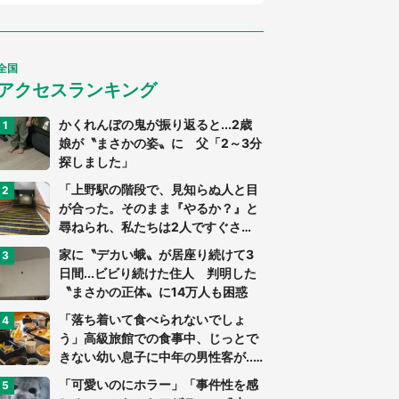
全国
アクセスランキング
かくれんぼの鬼が振り返ると...2歳
娘が〝まさかの姿〟に 父「2～3分
探しました」
「上野駅の階段で、見知らぬ人と目
が合った。そのまま『やるか？』と
尋ねられ、私たちは2人ですぐさ
ま...」（茨城県・70代男性）
家に〝デカい蛾〟が居座り続けて3
日間...ビビり続けた住人 判明した
〝まさかの正体〟に14万人も困惑
「落ち着いて食べられないでしょ
う」高級旅館での食事中、じっとで
きない幼い息子に中年の男性客が...
（東京都・40代男性）
「可愛いのにホラー」「事件性を感