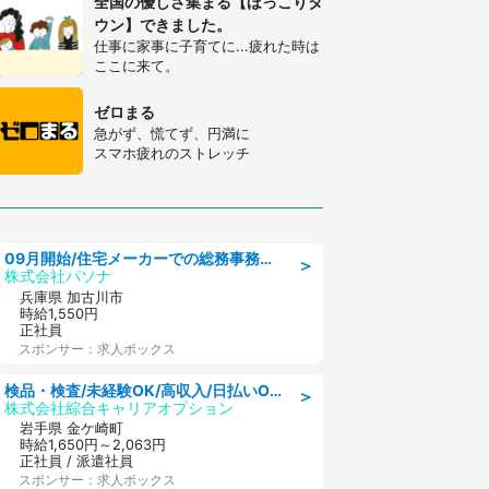
全国の優しさ集まる【ほっこりタ
ウン】できました。
仕事に家事に子育てに...疲れた時は
ここに来て。
ゼロまる
急がず、慌てず、円満に
スマホ疲れのストレッチ
09月開始/住宅メーカーでの総務事務のお仕事/駅近/車通勤可/一般事務/人事労務
＞
株式会社パソナ
兵庫県 加古川市
時給1,550円
正社員
スポンサー：求人ボックス
検品・検査/未経験OK/高収入/日払いOK/交替制/20・30・40代活躍中
＞
株式会社綜合キャリアオプション
岩手県 金ケ崎町
時給1,650円～2,063円
正社員 / 派遣社員
スポンサー：求人ボックス