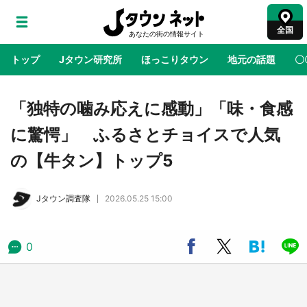
全国
トップ
Jタウン研究所
ほっこりタウン
地元の話題
〇
地域×二次元
絶景
あの時はありがとう
物語がはじ
「独特の噛み応えに感動」「味・食感
に驚愕」 ふるさとチョイスで人気
ラプラス・ダークネスが栃木県を征服！？ 県
の【牛タン】トップ5
公式プロモ動画で「聖地」が生産されてます
【7／31～1／31】
Jタウン調査隊
2026.05.25 15:00
『薬屋のひとりごと』の〝舞〟の世界に入り込
む 六本木ヒルズ展望台でコラボ、本邦初公開
の「猫猫像」も【8／1～10／26】
0
日向翔陽＆影山飛雄が笹かまを食べる！ アニ
メ『ハイキュー！！』×老舗「鐘崎」コラボで
限定グッズも【8／1～31】