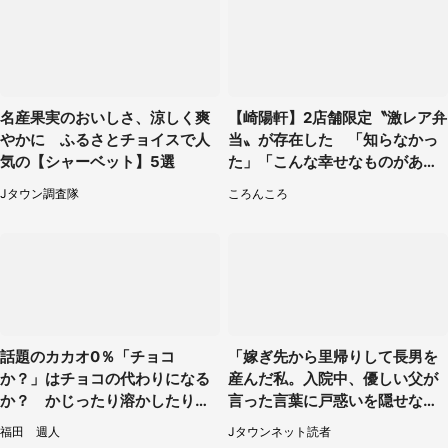
名産果実のおいしさ、涼しく爽
【崎陽軒】2店舗限定〝激レア弁
やかに ふるさとチョイスで人
当〟が存在した 「知らなかっ
気の【シャーベット】5選
た」「こんな幸せなものがあっ
たなんて...」
Jタウン調査隊
ころんころ
話題のカカオ0％「チョコ
「嫁ぎ先から里帰りして長男を
か？」はチョコの代わりになる
産んだ私。入院中、優しい父が
か？ かじったり溶かしたりし
言った言葉に戸惑いを隠せな
て食べてみた
い」（兵庫県・50代女性）
福田 週人
Jタウンネット読者