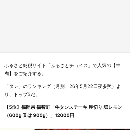
『小林さんちのメイドラゴン』と舞台のモデ
ル・越谷がコラボ 田んぼアートの見頃にあわ
せて企画続々【7／31～】
もっとみる
ふるさと納税サイト「ふるさとチョイス」で人気の【牛
肉】をご紹介する。
「タン」のランキング（月別、26年5月22日夜参照）よ
り、トップ5だ。
【5位】福岡県 福智町「牛タンステーキ 厚切り 塩レモン
（600g 又は 900g）」12000円