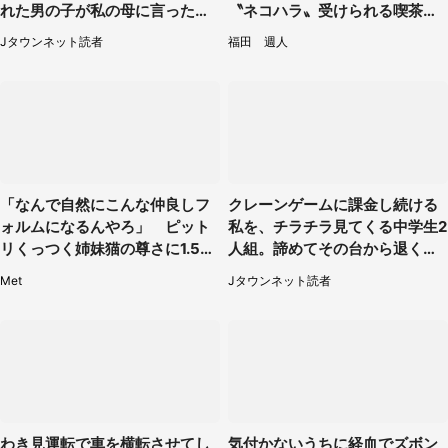
れた男の子が私の母に言ったの
〝ネコハラ〟受けられる喫茶店
は...」（千葉県・20代女性）
に5.3万人驚がく
Jタウンネット読者
福田 週人
「なんで自然にこんな仲良しフ
クレーンゲームに課金し続ける
ォルムになるんやろ」 ピット
私を、チラチラ見てくる中学生2
リくっつく姉妹猫の尊さに1.5万
人組。諦めてその台から退く
人もん絶
と、後ろから声が（東京都・40
Met
Jタウンネット読者
代女性）
わき見運転で車を横転させてし
気付かないうちに経血でズボン