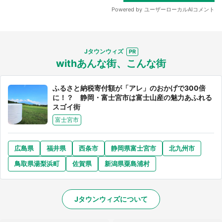
Jタウンウィズ
withあんな街、こんな街
ふるさと納税寄付額が「アレ」のおかげで300倍
に！？ 静岡・富士宮市は富士山産の魅力あふれる
スゴイ街
富士宮市
広島県
福井県
西条市
静岡県富士宮市
北九州市
鳥取県湯梨浜町
佐賀県
新潟県粟島浦村
Jタウンウィズについて