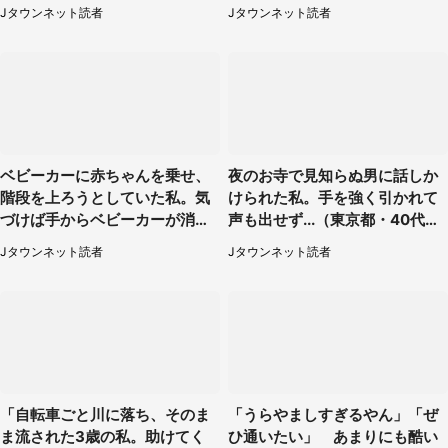
たものは（福岡県・30代女性）
Jタウンネット読者
Jタウンネット読者
ベビーカーに赤ちゃんを乗せ、
夜のお寺で見知らぬ男に話しか
階段を上ろうとしていた私。気
けられた私。手を強く引かれて
づけば手からベビーカーが消え
声も出せず...（東京都・40代女
ていて（神奈川県・60代女性）
性）
Jタウンネット読者
Jタウンネット読者
「自転車ごと川に落ち、そのま
「うらやましすぎるやん」「ぜ
ま流された3歳の私。助けてく
ひ通いたい」 あまりにも酷い