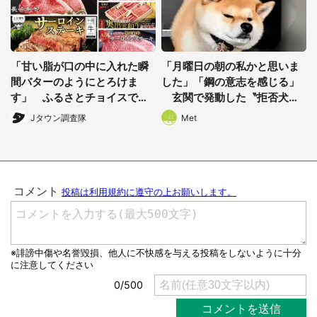
「甘い脂が口の中に入れた瞬
「月曜日の朝の私かと思いま
間バターのようにとろけま
した」「鋼の意志を感じる」
す」 ふるさとチョイスで人
玄関で発動した〝拒否犬〟
気の【サーロイン】トップ5
に2.7万人ほっこり
Jタウン調査隊
Met