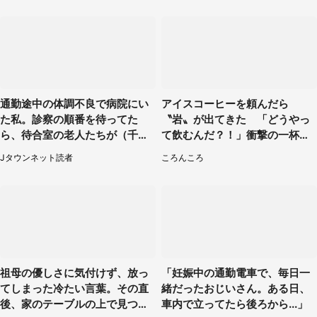
通勤途中の体調不良で病院にい
アイスコーヒーを頼んだら
た私。診察の順番を待ってた
〝岩〟が出てきた 「どうやっ
ら、待合室の老人たちが（千葉
て飲むんだ？！」衝撃の一杯が
県・50代男性）
話題
Jタウンネット読者
ころんころ
祖母の優しさに気付けず、放っ
「妊娠中の通勤電車で、毎日一
てしまった冷たい言葉。その直
緒だったおじいさん。ある日、
後、家のテーブルの上で見つけ
車内で立ってたら後ろから...」