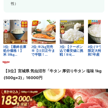
性）
【3位】宮城県 気仙沼市「牛タン 厚切り牛タン 塩味 1kg
(500g×2)」16000円