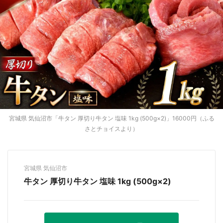
宮城県 気仙沼市「牛タン 厚切り牛タン 塩味 1kg (500g×2)」16000円（ふる
さとチョイスより）
宮城県 気仙沼市
牛タン 厚切り牛タン 塩味 1kg (500g×2)