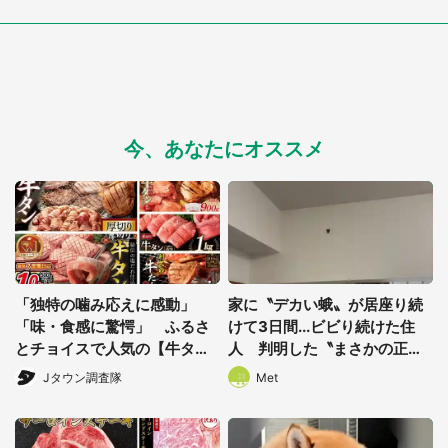
今、あなたにオススメ
「独特の噛み応えに感動」
家に〝デカい蛾〟が居座り続
「味・食感に驚愕」 ふるさ
けて3日間...ビビり続けた住
とチョイスで人気の【牛タ
人 判明した〝まさかの正
ン】トップ5
体〟に14万人も困惑
Jタウン調査隊
Met