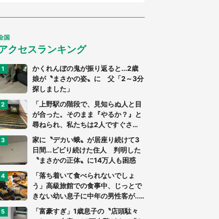
全国
アクセスランキング
かくれんぼの鬼が振り返ると...2歳
娘が〝まさかの姿〟に 父「2～3分
探しました」
「上野駅の階段で、見知らぬ人と目
が合った。そのまま『やるか？』と
尋ねられ、私たちは2人ですぐさ
ま...」（茨城県・70代男性）
家に〝デカい蛾〟が居座り続けて3
日間...ビビり続けた住人 判明した
〝まさかの正体〟に14万人も困惑
「落ち着いて食べられないでしょ
う」高級旅館での食事中、じっとで
きない幼い息子に中年の男性客が...
（東京都・40代男性）
「富豪すぎ」1歳息子の〝店頭駄々