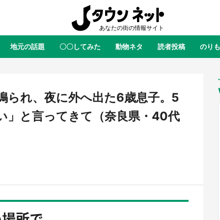
地元の話題
〇〇してみた
動物ネタ
読者投稿
のり
全国
全国
北海道
北海道
元
絶景
あの時はありがとう
物語がはじまる町へ
ふ
青森
岩手
宮城
秋田
東北
鳴られ、夜に外へ出た6歳息子。5
茨城
栃木
群馬
埼玉
関東
い」と言ってきて（奈良県・40代
新潟
山梨
長野
甲信越
岐阜
静岡
愛知
三重
東海
富山
石川
福井
北陸
滋賀
京都
大阪
兵庫
関西
鳥取
島根
岡山
広島
中国
屋のひとりごと』の〝舞〟の世界
日向翔陽＆影山飛雄が笹かまを食
り込む 六本木ヒルズ展望台でコ
る！ アニメ『ハイキュー！！』
徳島
香川
愛媛
高知
四国
い場所で
、本邦初公開の「猫猫像」も【8
舗「鐘崎」コラボで限定グッズも