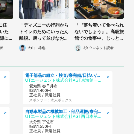
に任
「ディズニーの行列から
「『落ち着いて食べられ
いた
トイレのためにいったん
ないでしょう』。高級旅
隙に2
離脱。戻って並びなおそ
館での食事中、じっとで
くな
うとしたら、後ろに並ん
きない幼い息子に中年の
者
大山 雄也
Jタウンネット読者
40代
でいた人が...」(東京
男性客が...」（東京都・
都・40代女性)
40代男性）
電子部品の組立・検査/寮完備/日払い/工場・製造
＞
＞
UTエージェント株式会社AGT東海第一CU
愛知県 春日井市
時給1,400円
正社員 / 派遣社員
スポンサー：求人ボックス
自動車製品の機械加工・部品運搬/寮完備/日払い/工場・製造
＞
＞
UTエージェント株式会社AGT西日本第二CU
大分県 宇佐市
時給1,550円
正社員 / 派遣社員