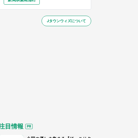
大分
宮崎
鹿児島
沖縄
～】
Jタウンウィズについて
する
注目情報