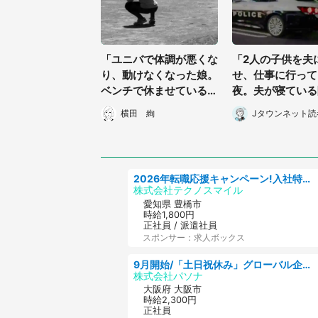
「ユニバで体調が悪くな
「2人の子供を夫
り、動けなくなった娘。
せ、仕事に行って
ベンチで休ませていると
夜。夫が寝ている
『映え目的』っぽい女子
歳の我が子が居な
横田 絢
Jタウンネット読
高生が...」（愛知県・3
り...」（北海道・
0代男性）
女性）
2026年転職応援キャンペーン!入社特典58万円/デンソーで働こう!自動車工場で小型部品の検査業務 denso aichi
株式会社テクノスマイル
愛知県 豊橋市
時給1,800円
正社員 / 派遣社員
スポンサー：求人ボックス
9月開始/「土日祝休み」グローバル企業での産業保健のお仕事/保健師/高時給/残業なし/服装自由
株式会社パソナ
大阪府 大阪市
時給2,300円
正社員