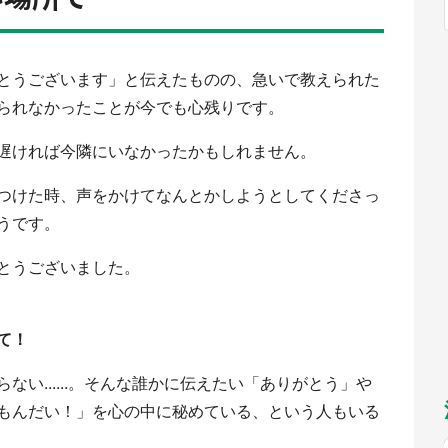
福岡
佐賀
長崎
熊本
～10／26】
九州
／1～31】
もっとみる
選択
とうございます」と伝えたものの、急いで教えられた
られなかったことが今でも心残りです。
遅ければ今隣にいなかったかもしれません。
つけた時、声をかけてなんとかしようとしてくださっ
うです。
とうございました。
て！
い......。そんな誰かに伝えたい「ありがとう」や
もんだい！」を心の中に秘めている、という人もいる