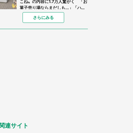
こね〟の内容に1.7万人驚がく 「お
菓子売り場ならまだしも...」「ハー
ドル高い」
あまりにも四角すぎる猫、激写され
さらにみる
る 「これもう座布団だろ」「食パ
ンの耳」と1.4万人困惑
「閉所恐怖症の私は新幹線で大パニ
ック。隣席の青年に『手を繋いで』
とお願いしたら...」 体験談に8万
人感動
「ゾワゾワする」「本当に気持ち悪
い」 道端でバグっちゃってた〝野
生の野菜〟に6.5万人戦慄
「○○がない街に住んでいます」住
人の呟きに30万人驚がく 何が存在
しないか、あなたはわかる？
「修学旅行に途中参加する娘を送っ
て行ったら、真っ暗な道で遭難状
態。なんとか見つけた民家に助けを
求めると、住人の男性が...」
関連サイト