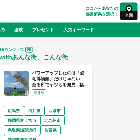
ココからあなたの
都道府県を選択！
全国
もの
連載
プレゼント
人気キーワード
Jタウンウィズ
withあんな街、こんな街
るさと納税
山形
福島
千葉
東京
神奈川
パワーアップしたのは「恐
竜博物館」だけじゃない
至る所でヤツらを発見...福
井県はもはや「ジュラシッ
福井県
ク・ワールド」だった
広島県
福井県
西条市
奈良
和歌山
静岡県富士宮市
北九州市
山口
べ
『小林さんちのメイドラゴン』と舞台
鳥取県湯梨浜町
佐賀県
×老
のモデル・越谷がコラボ 田んぼアー
【8
トの見頃にあわせて企画続々【7／31
新潟県粟島浦村