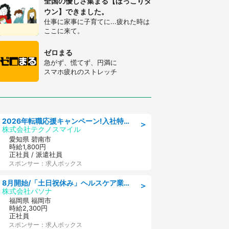
全国の優しさ集まる【ほっこりタ
ウン】できました。
仕事に家事に子育てに...疲れた時は
ここに来て。
ゼロまる
急がず、慌てず、円満に
スマホ疲れのストレッチ
2026年転職応援キャンペーン!入社特典58万円/デンソーで働こう!自動車工場で小型部品の検査業務 denso aichi
＞
株式会社テクノスマイル
愛知県 碧南市
時給1,800円
正社員 / 派遣社員
スポンサー：求人ボックス
8月開始/「土日祝休み」ヘルスケア業界の産業保健師/高時給/未経験OK/要資格:保健師、正看護師
＞
株式会社パソナ
福岡県 福岡市
時給2,300円
正社員
スポンサー：求人ボックス