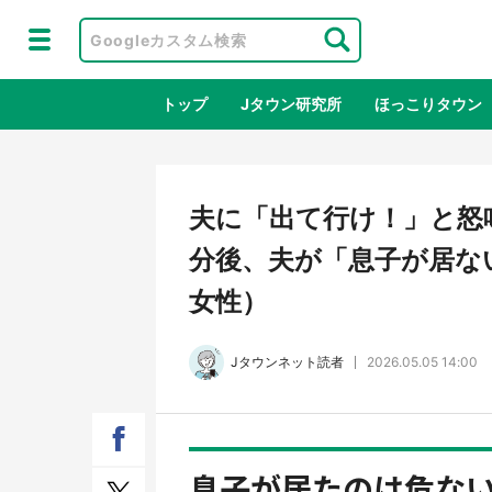
トップ
Jタウン研究所
ほっこりタウン
地域×二次
夫に「出て行け！」と怒
分後、夫が「息子が居な
女性）
Jタウンネット読者
2026.05.05 14:00
ラプラス・ダークネスが栃木県を征
『薬
服！？ 県公式プロモ動画で「聖地」
に入
息子が居たのは危な
が生産されてます【7／31～1／31】
ラボ