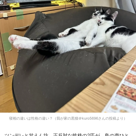
寝相の違いは性格の違い？（我が家の黒猫＠kuro5696さんの投稿より）
ツンデレと甘えん坊、正反対な性格の2匹が、鳥の声ひと