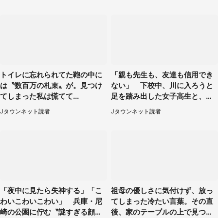
トイレに忘れられてた鞄の中に
「親も先生も、友達も信用でき
は〝数百万の札束〟が。見つけ
ない」 下校中、川に入ろうと
てしまった私は慌てて...
足を踏み出した女子高生と、彼
女を止めた予想外の存在
Jタウンネット読者
Jタウンネット読者
「夜中に見たら失神する」「こ
祖母の優しさに気付けず、放っ
わいこわいこわい」 兵庫・尼
てしまった冷たい言葉。その直
崎の公園に佇む〝謎すぎる顔〟
後、家のテーブルの上で見つけ