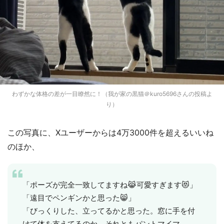
わずかな体格の差が一目瞭然に！（我が家の黒猫＠kuro5696さんの投稿よ
り）
この写真に、Xユーザーからは4万3000件を超えるいいね
のほか、
「ポーズが完全一致してますね😹可愛すぎます😻」
「遠目でペンギンかと思った😸」
「びっくりした、立ってるかと思った。窓に手を付
けて体を支えてるのか。それともパントマイマ