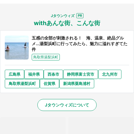
Jタウンウィズ
withあんな街、こんな街
五感の全部が刺激される！ 海、温泉、絶品グル
メ...湯梨浜町に行ってみたら、魅力に溢れすぎてた
件
鳥取県湯梨浜町
広島県
福井県
西条市
静岡県富士宮市
北九州市
鳥取県湯梨浜町
佐賀県
新潟県粟島浦村
Jタウンウィズについて