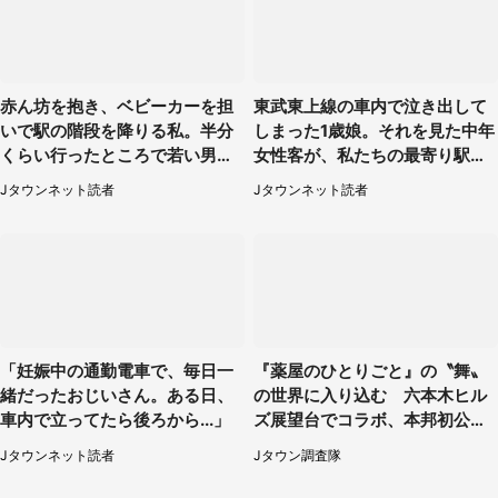
赤ん坊を抱き、ベビーカーを担
東武東上線の車内で泣き出して
いで駅の階段を降りる私。半分
しまった1歳娘。それを見た中年
くらい行ったところで若い男性
女性客が、私たちの最寄り駅ま
が...（埼玉県・50代女性）
でずっと（埼玉県・30代女性）
Jタウンネット読者
Jタウンネット読者
「妊娠中の通勤電車で、毎日一
『薬屋のひとりごと』の〝舞〟
緒だったおじいさん。ある日、
の世界に入り込む 六本木ヒル
車内で立ってたら後ろから...」
ズ展望台でコラボ、本邦初公開
の「猫猫像」も【8／1～10／2
Jタウンネット読者
Jタウン調査隊
6】