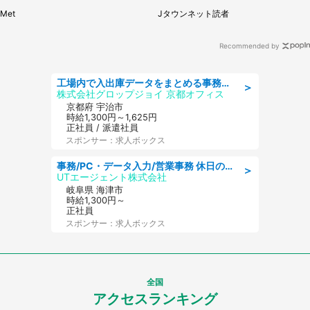
に1.3万人戦慄
たものは（福岡県・30代女性）
Met
Jタウンネット読者
Recommended by
工場内で入出庫データをまとめる事務作業/車通勤OK/交通費支給/食堂あり
＞
株式会社グロップジョイ 京都オフィス
京都府 宇治市
時給1,300円～1,625円
正社員 / 派遣社員
スポンサー：求人ボックス
事務/PC・データ入力/営業事務 休日の相談OK 月収27万円可 アルミ製品メーカーで事務
＞
UTエージェント株式会社
岐阜県 海津市
時給1,300円～
正社員
スポンサー：求人ボックス
全国
アクセスランキング