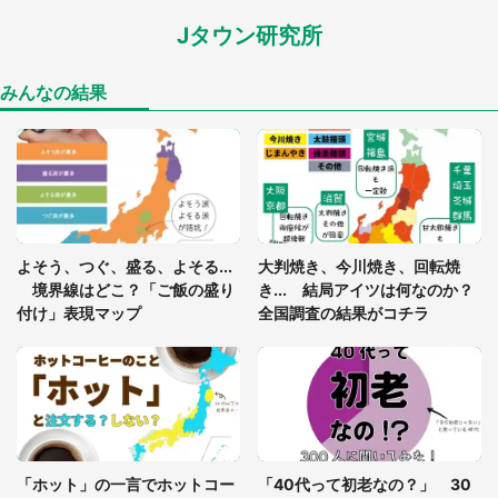
Jタウン研究所
家に〝デカい蛾〟が居座り続けて3日間...ビビり続
けた住人 判明した〝まさかの正体〟に14万人も困
惑
みんなの結果
「○○がない街に住んでいます」住人の呟きに30万
人驚がく 何が存在しないか、あなたはわかる？
「閉所恐怖症の私は新幹線で大パニック。隣席の青
年に『手を繋いで』とお願いしたら...」 体験談に
よそう、つぐ、盛る、よそる...
大判焼き、今川焼き、回転焼
8万人感動
境界線はどこ？「ご飯の盛り
き... 結局アイツは何なのか？
付け」表現マップ
全国調査の結果がコチラ
梅田の地下街でベビーカーを押しつつ迷う私に、見
知らぬおじいさんがわざわざ声をかけてきて（兵庫
県・30代女性）
「ゾワゾワする」「本当に気持ち悪い」 道端でバ
グっちゃってた〝野生の野菜〟に6.5万人戦慄
「ホット」の一言でホットコー
「40代って初老なの？」 30