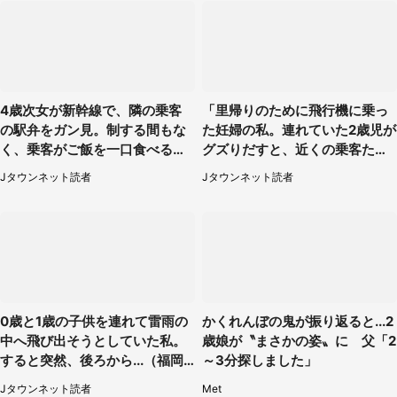
4歳次女が新幹線で、隣の乗客
「里帰りのために飛行機に乗っ
の駅弁をガン見。制する間もな
た妊婦の私。連れていた2歳児が
く、乗客がご飯を一口食べると
グズりだすと、近くの乗客たち
（茨城県・50代女性）
が」（愛知県・40代女性）
Jタウンネット読者
Jタウンネット読者
0歳と1歳の子供を連れて雷雨の
かくれんぼの鬼が振り返ると...2
中へ飛び出そうとしていた私。
歳娘が〝まさかの姿〟に 父「2
すると突然、後ろから...（福岡
～3分探しました」
県・30代女性）
Jタウンネット読者
Met