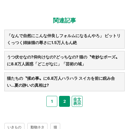
関連記事
都道府選択
「なんで自然にこんな仲良しフォルムになるんやろ」 ピットリ
くっつく姉妹猫の尊さに1.5万人もん絶
うつ伏せなの?仰向けなの?どっちなの? 猫の〝奇妙なポーズ〟
に8.8万人困惑「どこがなに」「芸術の域」
猫たちの〝揉め事〟に6.8万人ハラハラ スイカを前に睨み合
い...夏の諍いの真相は?
全文
1
2
表示
いきもの
動物ネタ
猫