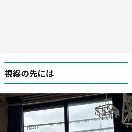
新宿駅に〝巨人用少女漫画〟が出現！？ バカ
デカサイズで、ページもめくれる『CIPHER』
『桜蘭高校ホスト部』『夏目友人帳』【～7／
26】
もっとみる
視線の先には