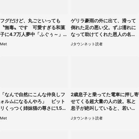
フグだけど、丸ごといっても
ゲリラ豪雨の外に出て、滑って
〝無毒〟です 可愛すぎる和菓
倒れた足の悪い父。ずぶ濡れに
子に4.7万人夢中「ふぐぅ～」
なって助けてくれた恩人の名前
「職人の技ですね」
も聞かず...
Met
Jタウンネット読者
「なんで自然にこんな仲良しフ
2歳息子と乗ってた電車に押し寄
ォルムになるんやろ」 ピット
せてくる超大量の人の波。私と
リくっつく姉妹猫の尊さに1.5万
息子が絶叫していると、若いカ
人もん絶
ップルの乗客が...（東京都・60
Met
Jタウンネット読者
代女性）