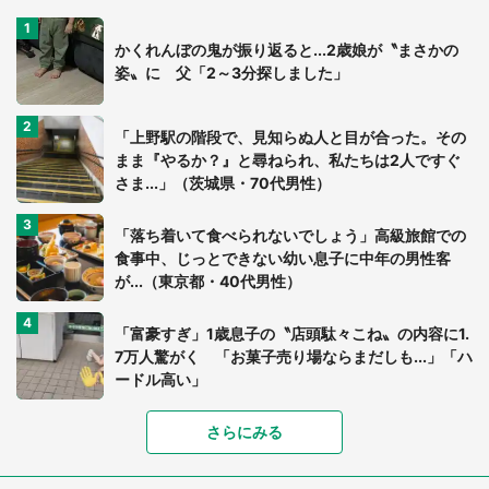
かくれんぼの鬼が振り返ると...2歳娘が〝まさかの
姿〟に 父「2～3分探しました」
「上野駅の階段で、見知らぬ人と目が合った。その
まま『やるか？』と尋ねられ、私たちは2人ですぐ
さま...」（茨城県・70代男性）
「落ち着いて食べられないでしょう」高級旅館での
食事中、じっとできない幼い息子に中年の男性客
が...（東京都・40代男性）
「富豪すぎ」1歳息子の〝店頭駄々こね〟の内容に1.
7万人驚がく 「お菓子売り場ならまだしも...」「ハ
ードル高い」
さらにみる
あまりにも四角すぎる猫、激写される 「これもう
座布団だろ」「食パンの耳」と1.4万人困惑