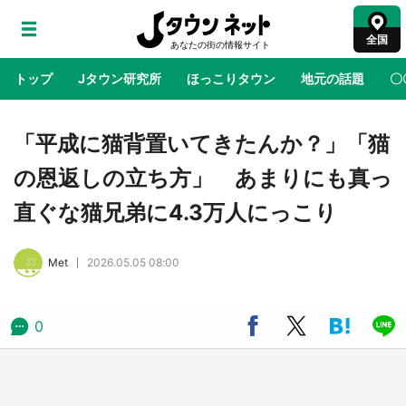
全国
トップ
Jタウン研究所
ほっこりタウン
地元の話題
〇
地域×二次元
絶景
あの時はありがとう
物語がはじ
「平成に猫背置いてきたんか？」「猫
の恩返しの立ち方」 あまりにも真っ
『薬屋のひとりごと』の〝舞〟の世界に入り込
直ぐな猫兄弟に4.3万人にっこり
む 六本木ヒルズ展望台でコラボ、本邦初公開
の「猫猫像」も【8／1～10／26】
Met
2026.05.05 08:00
日向翔陽＆影山飛雄が笹かまを食べる！ アニ
メ『ハイキュー！！』×老舗「鐘崎」コラボで
限定グッズも【8／1～31】
0
『小林さんちのメイドラゴン』と舞台のモデ
ル・越谷がコラボ 田んぼアートの見頃にあわ
せて企画続々【7／31～】